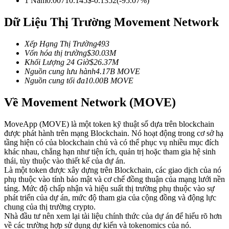
1 Năm
0.0071
0.145
$
-0.1352
(
-95.07
%)
Futures sử dụng USDC làm tài sản thế chấp
Dữ Liệu Thị Trường Movement Network
Xếp Hạng Thị Trường
493
Vốn hóa thị trường
$
30.03M
Khối Lượng 24 Giờ
$
26.37M
Nguồn cung lưu hành
4.17B
MOVE
Nguồn cung tối đa
10.00B
MOVE
Về Movement Network (MOVE)
Sao chép Giao dịch
MoveApp (MOVE) là một token kỹ thuật số dựa trên blockchain
Tham gia cùng các nhà giao dịch hàng đầu
được phát hành trên mạng Blockchain. Nó hoạt động trong cơ sở hạ
tầng hiện có của blockchain chủ và có thể phục vụ nhiều mục đích
khác nhau, chẳng hạn như tiện ích, quản trị hoặc tham gia hệ sinh
thái, tùy thuộc vào thiết kế của dự án.
Là một token được xây dựng trên Blockchain, các giao dịch của nó
phụ thuộc vào tính bảo mật và cơ chế đồng thuận của mạng lưới nền
tảng. Mức độ chấp nhận và hiệu suất thị trường phụ thuộc vào sự
phát triển của dự án, mức độ tham gia của cộng đồng và động lực
chung của thị trường crypto.
Nhà đầu tư nên xem lại tài liệu chính thức của dự án để hiểu rõ hơn
về các trường hợp sử dụng dự kiến và tokenomics của nó.