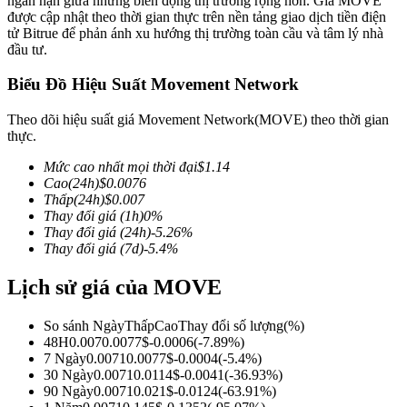
ngắn hạn giữa những biến động thị trường rộng hơn. Giá MOVE
được cập nhật theo thời gian thực trên nền tảng giao dịch tiền điện
tử Bitrue để phản ánh xu hướng thị trường toàn cầu và tâm lý nhà
đầu tư.
Biểu Đồ Hiệu Suất Movement Network
COIN-M Futures
Futures sử dụng token làm tài sản thế chấp
Theo dõi hiệu suất giá Movement Network(MOVE) theo thời gian
thực.
Mức cao nhất mọi thời đại
$
1.14
TradFi
Cao
(24h)
$
0.0076
Thấp
(24h)
$
0.007
Phái sinh cổ phiếu, ngoại hối, kim loại quý và hàng hóa
Thay đổi giá
(1h)
0
%
Thay đổi giá
(24h)
-5.26
%
Thay đổi giá
(7d)
-5.4
%
Lịch sử giá của MOVE
So sánh Ngày
Thấp
Cao
Thay đổi số lượng
(%)
48H
0.007
0.0077
$
-0.0006
(
-7.89
%)
7 Ngày
0.0071
0.0077
$
-0.0004
(
-5.4
%)
30 Ngày
0.0071
0.0114
$
-0.0041
(
-36.93
%)
90 Ngày
0.0071
0.021
$
-0.0124
(
-63.91
%)
USDC Futures vĩnh cửu