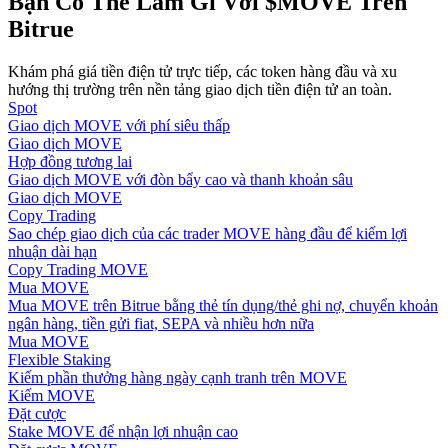
Bạn Có Thể Làm Gì Với $MOVE Trên
Bitrue
Hướng dẫn
Khám phá giá tiền điện tử trực tiếp, các token hàng đầu và xu
Hướng dẫn giao dịch Spot
hướng thị trường trên nền tảng giao dịch tiền điện tử an toàn.
Spot
Giao dịch MOVE với phí siêu thấp
Giao dịch MOVE
Hợp đồng tương lai
Giao dịch MOVE với đòn bẩy cao và thanh khoản sâu
Giao dịch MOVE
Copy Trading
Sao chép giao dịch của các trader MOVE hàng đầu để kiếm lợi
nhuận dài hạn
Copy Trading MOVE
Chiến lược giao dịch
Mua MOVE
Mua MOVE trên Bitrue bằng thẻ tín dụng/thẻ ghi nợ, chuyển khoản
Học cách duy trì lợi nhuận
ngân hàng, tiền gửi fiat, SEPA và nhiều hơn nữa
Mua MOVE
Flexible Staking
Kiếm phần thưởng hàng ngày cạnh tranh trên MOVE
Kiếm MOVE
Đặt cược
Stake MOVE để nhận lợi nhuận cao