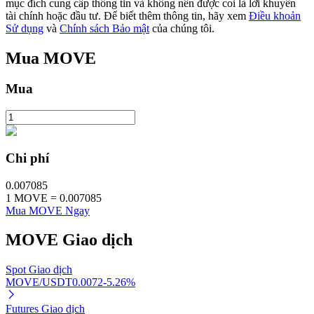
mục đích cung cấp thông tin và không nên được coi là lời khuyên
tài chính hoặc đầu tư. Để biết thêm thông tin, hãy xem
Điều khoản
Sử dụng
và
Chính sách Bảo mật
của chúng tôi.
Mua
MOVE
Đầu tư cố định và quản lý tài chính
Mua
Tận hưởng việc quản lý tài chính hiện tại và thu nhập lâu dài
Chi phí
0.007085
1
MOVE
=
0.007085
Mua MOVE Ngay
Staking 101
MOVE
Giao dịch
Tìm hiểu về kiếm thu nhập thụ động
Spot Giao dịch
Bitrue
AI
MOVE/USDT
0.0072
-5.26
%
Futures Giao dịch