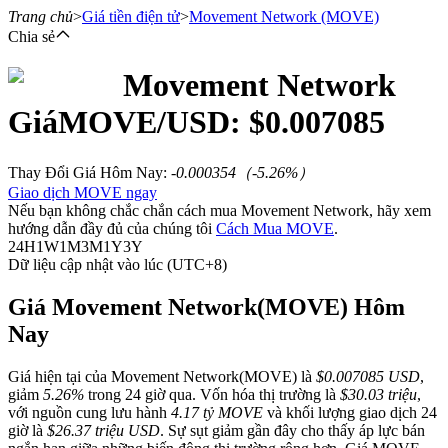
Trang chủ
>
Giá tiền điện tử
>
Movement Network
(MOVE)
Chia sẻ
Movement Network
Hợp đồng tương lai
Giá
MOVE
/USD: $
0.007085
Thay Đổi Giá Hôm Nay
:
-0.000354
（
-5.26
%）
Giao dịch MOVE ngay
Nếu bạn không chắc chắn cách mua Movement Network, hãy xem
hướng dẫn đầy đủ của chúng tôi
Cách Mua MOVE
.
24H
1W
1M
3M
1Y
3Y
Dữ liệu cập nhật vào lúc (UTC+8)
USDT Futures
Giá Movement Network(MOVE) Hôm
Nay
Futures sử dụng USDT làm tài sản thế chấp
Giá hiện tại của Movement Network(MOVE) là
$0.007085 USD
,
giảm
5.26%
trong 24 giờ qua. Vốn hóa thị trường là
$30.03 triệu
,
với nguồn cung lưu hành
4.17 tỷ MOVE
và khối lượng giao dịch 24
giờ là
$26.37 triệu USD
. Sự sụt giảm gần đây cho thấy áp lực bán