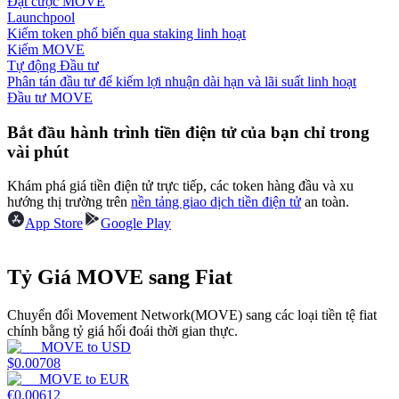
Đặt cược MOVE
Launchpool
Earn
Kiếm token phổ biến qua staking linh hoạt
Kiếm MOVE
Tự động Đầu tư
Phân tán đầu tư để kiếm lợi nhuận dài hạn và lãi suất linh hoạt
Đầu tư MOVE
Bắt đầu hành trình tiền điện tử của bạn chỉ trong
vài phút
Khám phá giá tiền điện tử trực tiếp, các token hàng đầu và xu
hướng thị trường trên
nền tảng giao dịch tiền điện tử
an toàn.
Power Piggy
App Store
Google Play
Làm cho tài sản của bạn tăng giá trị đều đặn
Tỷ Giá MOVE sang Fiat
Chuyển đổi Movement Network(MOVE) sang các loại tiền tệ fiat
chính bằng tỷ giá hối đoái thời gian thực.
MOVE
to
USD
$
0.00708
MOVE
to
EUR
€
0.00612