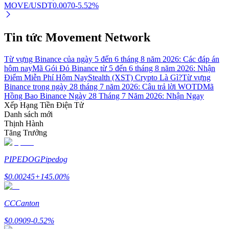
MOVE/USDT
0.0070
-5.52
%
Tin tức Movement Network
Từ vựng Binance của ngày 5 đến 6 tháng 8 năm 2026: Các đáp án
Đối tác Bitrue
hôm nay
Mã Gói Đỏ Binance từ 5 đến 6 tháng 8 năm 2026: Nhận
Điểm Miễn Phí Hôm Nay
Stealth (XST) Crypto Là Gì?
Từ vựng
Binance trong ngày 28 tháng 7 năm 2026: Câu trả lời WOTD
Mã
Hồng Bao Binance Ngày 28 Tháng 7 Năm 2026: Nhận Ngay
Xếp Hạng Tiền Điện Tử
Danh sách mới
Thịnh Hành
Tăng Trưởng
PIPEDOG
Pipedog
Đối tác Bitrue
$
0.00245
+
145.00
%
Lên đến 65% hoa hồng!
CC
Canton
$
0.0909
-0.52
%