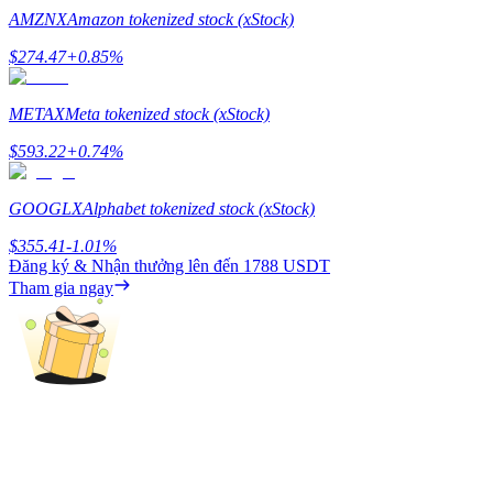
Deposit & Trade BTC to Share 25000 USDT prize pool!
AMZNX
Amazon tokenized stock (xStock)
$
274.47
+
0.85
%
Deposit CASHCAT & Win
METAX
Meta tokenized stock (xStock)
Share 500000 CASHCAT prize pool
$
593.22
+
0.74
%
GOOGLX
Alphabet tokenized stock (xStock)
Exclusive for BitMart Users
$
355.41
-1.01
%
Đăng ký & Nhận thưởng lên đến
1788 USDT
Register & Trade to Win 500,000 USDT
Tham gia ngay
Precious Metals Trading Carnival
Trade Gold & Silver · 33,333 USDT Bonus