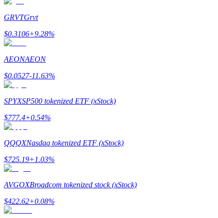
GRVT
Grvt
$
0.3106
+
9.28
%
Giới thiệu
AEON
AEON
Mời một người bạn để nhận phần thưởng tiền mặt
$
0.0527
-11.63
%
BTC Welcome Rewards
SPYX
SP500 tokenized ETF (xStock)
$
777.4
+
0.54
%
QQQX
Nasdaq tokenized ETF (xStock)
$
725.19
+
1.03
%
AVGOX
Broadcom tokenized stock (xStock)
$
422.62
+
0.08
%
BTC Welcome Rewards