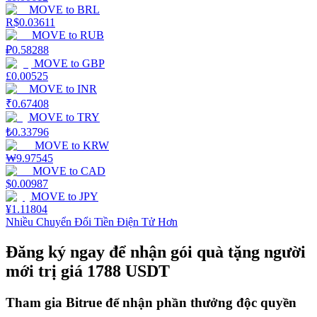
MOVE
to
BRL
R$
0.03611
Staking
MOVE
to
RUB
Lợi nhuận cao và truy cập ngay lập tức
₽
0.58288
MOVE
to
GBP
£
0.00525
MOVE
to
INR
₹
0.67408
MOVE
to
TRY
₺
0.33796
MOVE
to
KRW
₩
9.97545
MOVE
to
CAD
$
0.00987
Launchpool
MOVE
to
JPY
¥
1.11804
Đặt cọc linh hoạt để kiếm được các token phổ biến.
Nhiều Chuyển Đổi Tiền Điện Tử Hơn
Đăng ký ngay để nhận gói quà tặng người
mới trị giá 1788 USDT
Tham gia Bitrue để nhận phần thưởng độc quyền