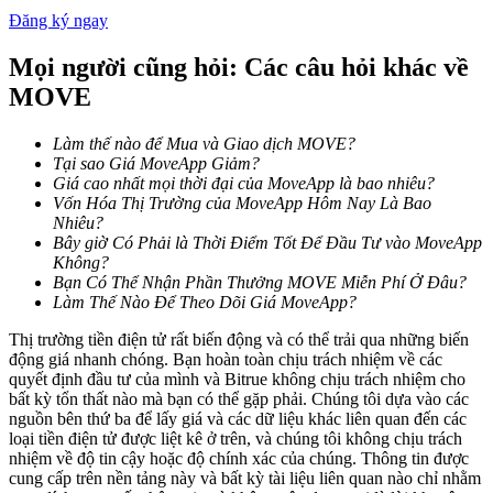
Đăng ký ngay
Mọi người cũng hỏi: Các câu hỏi khác về
Khóa BTR
MOVE
Đầu tư độc quyền cho người nắm giữ BTR
Làm thế nào để Mua và Giao dịch MOVE?
Tại sao Giá MoveApp Giảm?
Giá cao nhất mọi thời đại của MoveApp là bao nhiêu?
Vốn Hóa Thị Trường của MoveApp Hôm Nay Là Bao
Nhiêu?
Bây giờ Có Phải là Thời Điểm Tốt Để Đầu Tư vào MoveApp
Không?
Bạn Có Thể Nhận Phần Thưởng MOVE Miễn Phí Ở Đâu?
Làm Thế Nào Để Theo Dõi Giá MoveApp?
Khoản vay
Thị trường tiền điện tử rất biến động và có thể trải qua những biến
động giá nhanh chóng. Bạn hoàn toàn chịu trách nhiệm về các
Dịch vụ vay được hỗ trợ bằng tiền điện tử
quyết định đầu tư của mình và Bitrue không chịu trách nhiệm cho
bất kỳ tổn thất nào mà bạn có thể gặp phải. Chúng tôi dựa vào các
nguồn bên thứ ba để lấy giá và các dữ liệu khác liên quan đến các
loại tiền điện tử được liệt kê ở trên, và chúng tôi không chịu trách
nhiệm về độ tin cậy hoặc độ chính xác của chúng. Thông tin được
cung cấp trên nền tảng này và bất kỳ tài liệu liên quan nào chỉ nhằm