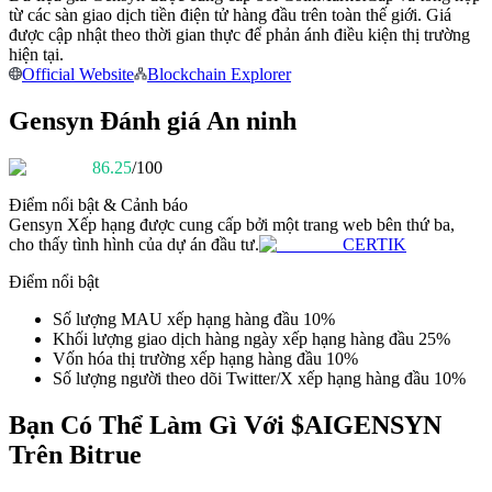
từ các sàn giao dịch tiền điện tử hàng đầu trên toàn thế giới. Giá
Trở thành Nhà giao dịch Sao chép
được cập nhật theo thời gian thực để phản ánh điều kiện thị trường
Tận hưởng chia sẻ lợi nhuận và hoa hồng giao dịch sao chép
hiện tại.
Official Website
Blockchain Explorer
Gensyn Đánh giá An ninh
86.25
/100
Điểm nổi bật & Cảnh báo
Gensyn
Xếp hạng được cung cấp bởi một trang web bên thứ ba,
cho thấy tình hình của dự án đầu tư.
CERTIK
Thông tin
Điểm nổi bật
Phân tích dữ liệu lớn bao gồm thông tin giao dịch, v.v.
Số lượng MAU xếp hạng hàng đầu 10%
Khối lượng giao dịch hàng ngày xếp hạng hàng đầu 25%
Vốn hóa thị trường xếp hạng hàng đầu 10%
Số lượng người theo dõi Twitter/X xếp hạng hàng đầu 10%
Bạn Có Thể Làm Gì Với $AIGENSYN
Trên Bitrue