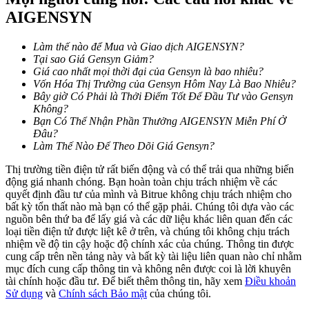
AIGENSYN
Khóa BTR
Làm thế nào để Mua và Giao dịch AIGENSYN?
Tại sao Giá Gensyn Giảm?
Đầu tư độc quyền cho người nắm giữ BTR
Giá cao nhất mọi thời đại của Gensyn là bao nhiêu?
Vốn Hóa Thị Trường của Gensyn Hôm Nay Là Bao Nhiêu?
Bây giờ Có Phải là Thởi Điểm Tốt Để Đầu Tư vào Gensyn
Không?
Bạn Có Thể Nhận Phần Thưởng AIGENSYN Miễn Phí Ở
Đâu?
Làm Thế Nào Để Theo Dõi Giá Gensyn?
Thị trường tiền điện tử rất biến động và có thể trải qua những biến
động giá nhanh chóng. Bạn hoàn toàn chịu trách nhiệm về các
quyết định đầu tư của mình và Bitrue không chịu trách nhiệm cho
bất kỳ tổn thất nào mà bạn có thể gặp phải. Chúng tôi dựa vào các
Khoản vay
nguồn bên thứ ba để lấy giá và các dữ liệu khác liên quan đến các
loại tiền điện tử được liệt kê ở trên, và chúng tôi không chịu trách
Dịch vụ vay được hỗ trợ bằng tiền điện tử
nhiệm về độ tin cậy hoặc độ chính xác của chúng. Thông tin được
cung cấp trên nền tảng này và bất kỳ tài liệu liên quan nào chỉ nhằm
mục đích cung cấp thông tin và không nên được coi là lời khuyên
tài chính hoặc đầu tư. Để biết thêm thông tin, hãy xem
Điều khoản
Sử dụng
và
Chính sách Bảo mật
của chúng tôi.