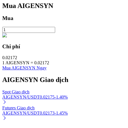
Mua
AIGENSYN
Mua
Đầu tư cố định và quản lý tài chính
Tận hưởng việc quản lý tài chính hiện tại và thu nhập lâu dài
Chi phí
0.02172
1
AIGENSYN
=
0.02172
Mua AIGENSYN Ngay
AIGENSYN
Giao dịch
Spot Giao dịch
Staking 101
AIGENSYN/USDT
0.02175
-1.40
%
Tìm hiểu về kiếm thu nhập thụ động
Futures Giao dịch
AIGENSYN/USDT
0.02173
-1.45
%
Bitrue
AI