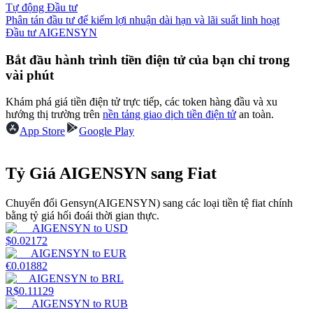
Tự động Đầu tư
Phân tán đầu tư để kiếm lợi nhuận dài hạn và lãi suất linh hoạt
Earn
Đầu tư AIGENSYN
Bắt đầu hành trình tiền điện tử của bạn chỉ trong
vài phút
Khám phá giá tiền điện tử trực tiếp, các token hàng đầu và xu
hướng thị trường trên
nền tảng giao dịch tiền điện tử
an toàn.
App Store
Google Play
Tỷ Giá AIGENSYN sang Fiat
Power Piggy
Làm cho tài sản của bạn tăng giá trị đều đặn
Chuyển đổi Gensyn(AIGENSYN) sang các loại tiền tệ fiat chính
bằng tỷ giá hối đoái thời gian thực.
AIGENSYN
to
USD
$
0.02172
AIGENSYN
to
EUR
€
0.01882
AIGENSYN
to
BRL
R$
0.11129
AIGENSYN
to
RUB