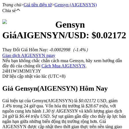
Trang chủ
>
Giá tiền điện tử
>
Gensyn
(AIGENSYN)
Chia sẻ
Gensyn
Hợp đồng tương lai
Giá
AIGENSYN
/USD: $
0.02172
Thay Đổi Giá Hôm Nay
:
-0.0002998
（
-1.4
%）
Giao dịch AIGENSYN ngay
Nếu bạn không chắc chắn cách mua Gensyn, hãy xem hướng dẫn
đầy đủ của chúng tôi
Cách Mua AIGENSYN
.
24H
1W
1M
3M
1Y
3Y
Dữ liệu cập nhật vào lúc (UTC+8)
USDT Futures
Giá Gensyn(AIGENSYN) Hôm Nay
Futures sử dụng USDT làm tài sản thế chấp
Giá hiện tại của Gensyn(AIGENSYN) là
$0.02172 USD
, giảm
1.4%
trong 24 giờ qua. Vốn hóa thị trường là
$28.67 triệu
, với
nguồn cung lưu hành
1.30 tỷ AIGENSYN
và khối lượng giao dịch
24 giờ là
$6.44 triệu USD
. Sự sụt giảm gần đây cho thấy áp lực bán
ngắn hạn giữa những biến động thị trường rộng hơn. Giá
AIGENSYN được cập nhật theo thời gian thực trên nền tảng giao