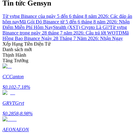
Tin tức Gensyn
Từ vựng Binance của ngày 5 đến 6 tháng 8 năm 2026: Các đáp án
hôm nay
Mã Gói Đỏ Binance từ 5 đến 6 tháng 8 năm 2026: Nhận
Điểm Miễn Phí Hôm Nay
Stealth (XST) Crypto Là Gì?
Từ vựng
Binance trong ngày 28 tháng 7 năm 2026: Câu trả lời WOTD
Mã
Đối tác Bitrue
Hồng Bao Binance Ngày 28 Tháng 7 Năm 2026: Nhận Ngay
Xếp Hạng Tiền Điện Tử
Danh sách mới
Thịnh Hành
Tăng Trưởng
CC
Canton
$
0.102
-7.18
%
Đối tác Bitrue
GRVT
Grvt
Lên đến 65% hoa hồng!
$
0.2858
-8.98
%
AEON
AEON