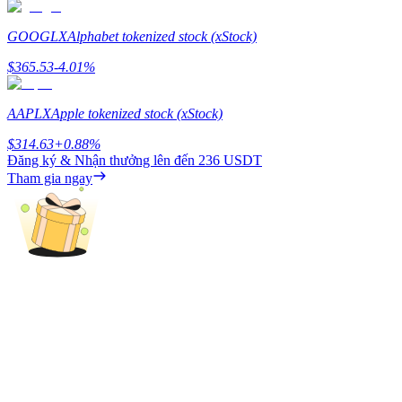
Share 500000 CASHCAT prize pool
GOOGLX
Alphabet tokenized stock (xStock)
$
365.53
-4.01
%
Exclusive for BitMart Users
AAPLX
Apple tokenized stock (xStock)
Register & Trade to Win 500,000 USDT
$
314.63
+
0.88
%
Đăng ký & Nhận thưởng lên đến
236 USDT
Tham gia ngay
Precious Metals Trading Carnival
Trade Gold & Silver · 33,333 USDT Bonus
USDT New User Exclusive 10% APR
USDT Flexible Staking | Daily Rewards