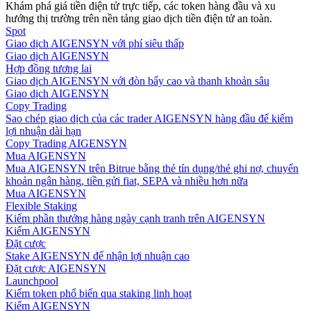
Khám phá giá tiền điện tử trực tiếp, các token hàng đầu và xu
hướng thị trường trên nền tảng giao dịch tiền điện tử an toàn.
Hướng dẫn
Spot
Giao dịch AIGENSYN với phí siêu thấp
Hướng dẫn giao dịch Spot
Giao dịch AIGENSYN
Hợp đồng tương lai
Giao dịch AIGENSYN với đòn bẩy cao và thanh khoản sâu
Giao dịch AIGENSYN
Copy Trading
Sao chép giao dịch của các trader AIGENSYN hàng đầu để kiếm
lợi nhuận dài hạn
Copy Trading AIGENSYN
Mua AIGENSYN
Mua AIGENSYN trên Bitrue bằng thẻ tín dụng/thẻ ghi nợ, chuyển
khoản ngân hàng, tiền gửi fiat, SEPA và nhiều hơn nữa
Mua AIGENSYN
Chiến lược giao dịch
Flexible Staking
Kiếm phần thưởng hàng ngày cạnh tranh trên AIGENSYN
Học cách duy trì lợi nhuận
Kiếm AIGENSYN
Đặt cược
Stake AIGENSYN để nhận lợi nhuận cao
Đặt cược AIGENSYN
Launchpool
Kiếm token phổ biến qua staking linh hoạt
Kiếm AIGENSYN