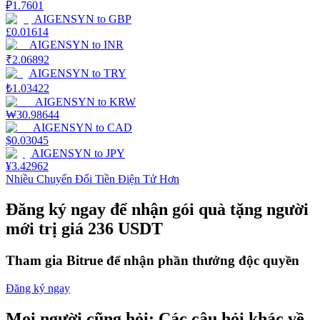
₽
1.7601
AIGENSYN
to
GBP
Staking
£
0.01614
AIGENSYN
to
INR
Lợi nhuận cao và truy cập ngay lập tức
₹
2.06892
AIGENSYN
to
TRY
₺
1.03422
AIGENSYN
to
KRW
₩
30.98644
AIGENSYN
to
CAD
$
0.03045
AIGENSYN
to
JPY
¥
3.42962
Nhiều Chuyển Đổi Tiền Điện Tử Hơn
Launchpool
Đăng ký ngay để nhận gói quà tặng người
Đặt cọc linh hoạt để kiếm được các token phổ biến.
mới trị giá 236 USDT
Tham gia Bitrue để nhận phần thưởng độc quyền
Đăng ký ngay
Mọi người cũng hỏi: Các câu hỏi khác về