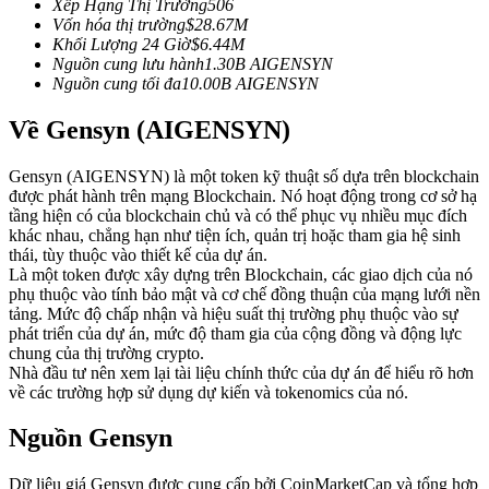
Xếp Hạng Thị Trường
506
Futures sử dụng USDC làm tài sản thế chấp
Vốn hóa thị trường
$
28.67M
Khối Lượng 24 Giờ
$
6.44M
Nguồn cung lưu hành
1.30B
AIGENSYN
Nguồn cung tối đa
10.00B
AIGENSYN
Về Gensyn (AIGENSYN)
Gensyn (AIGENSYN) là một token kỹ thuật số dựa trên blockchain
được phát hành trên mạng Blockchain. Nó hoạt động trong cơ sở hạ
tầng hiện có của blockchain chủ và có thể phục vụ nhiều mục đích
khác nhau, chẳng hạn như tiện ích, quản trị hoặc tham gia hệ sinh
Sao chép Giao dịch
thái, tùy thuộc vào thiết kế của dự án.
Là một token được xây dựng trên Blockchain, các giao dịch của nó
Tham gia cùng các nhà giao dịch hàng đầu
phụ thuộc vào tính bảo mật và cơ chế đồng thuận của mạng lưới nền
tảng. Mức độ chấp nhận và hiệu suất thị trường phụ thuộc vào sự
phát triển của dự án, mức độ tham gia của cộng đồng và động lực
chung của thị trường crypto.
Nhà đầu tư nên xem lại tài liệu chính thức của dự án để hiểu rõ hơn
về các trường hợp sử dụng dự kiến và tokenomics của nó.
Nguồn Gensyn
Dữ liệu giá Gensyn được cung cấp bởi CoinMarketCap và tổng hợp