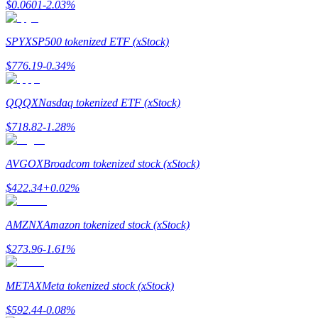
$
0.0601
-2.03
%
SPYX
SP500 tokenized ETF (xStock)
$
776.19
-0.34
%
Giới thiệu
QQQX
Nasdaq tokenized ETF (xStock)
Mời một người bạn để nhận phần thưởng tiền mặt
$
718.82
-1.28
%
Deposit CASHCAT & Win
AVGOX
Broadcom tokenized stock (xStock)
$
422.34
+
0.02
%
AMZNX
Amazon tokenized stock (xStock)
$
273.96
-1.61
%
METAX
Meta tokenized stock (xStock)
Deposit CASHCAT & Win
$
592.44
-0.08
%