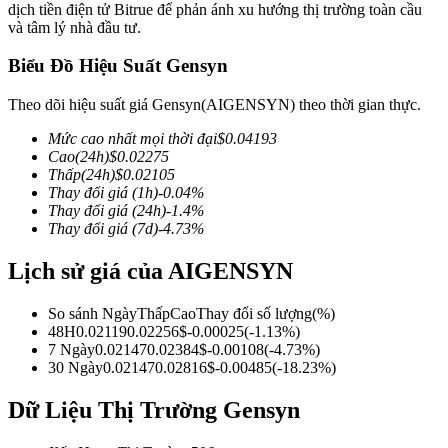
dịch tiền điện tử Bitrue để phản ánh xu hướng thị trường toàn cầu
và tâm lý nhà đầu tư.
Biểu Đồ Hiệu Suất Gensyn
COIN-M Futures
Theo dõi hiệu suất giá Gensyn(AIGENSYN) theo thời gian thực.
Futures sử dụng token làm tài sản thế chấp
Mức cao nhất mọi thời đại
$
0.04193
Cao
(24h)
$
0.02275
Thấp
(24h)
$
0.02105
Thay đổi giá
(1h)
-0.04
%
TradFi
Thay đổi giá
(24h)
-1.4
%
Thay đổi giá
(7d)
-4.73
%
Phái sinh cổ phiếu, ngoại hối, kim loại quý và hàng hóa
Lịch sử giá của AIGENSYN
So sánh Ngày
Thấp
Cao
Thay đổi số lượng
(%)
48H
0.02119
0.02256
$
-0.00025
(
-1.13
%)
7 Ngày
0.02147
0.02384
$
-0.00108
(
-4.73
%)
30 Ngày
0.02147
0.02816
$
-0.00485
(
-18.23
%)
Dữ Liệu Thị Trường Gensyn
USDC Futures vĩnh cửu