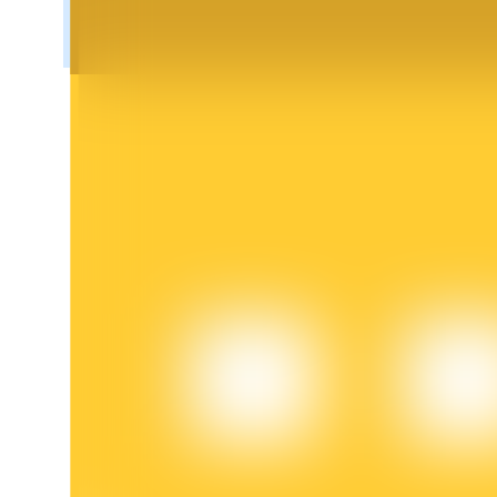
Khóa BTR
Đầu tư độc quyền cho người nắm giữ BTR
Khoản vay
Dịch vụ vay được hỗ trợ bằng tiền điện tử