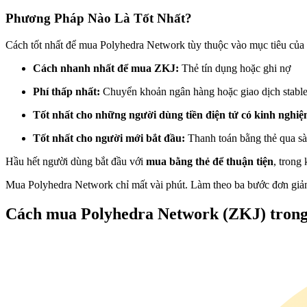
Futures sử dụng USDC làm tài sản thế chấp
Phương Pháp Nào Là Tốt Nhất?
Cách tốt nhất để mua Polyhedra Network tùy thuộc vào mục tiêu của
Cách nhanh nhất để mua ZKJ:
Thẻ tín dụng hoặc ghi nợ
Phí thấp nhất:
Chuyển khoản ngân hàng hoặc giao dịch stabl
Tốt nhất cho những người dùng tiền điện tử có kinh nghi
Tốt nhất cho người mới bắt đầu:
Thanh toán bằng thẻ qua sà
Sao chép Giao dịch
Hầu hết người dùng bắt đầu với
mua bằng thẻ để thuận tiện
, trong
Tham gia cùng các nhà giao dịch hàng đầu
Mua Polyhedra Network chỉ mất vài phút. Làm theo ba bước đơn giản
Cách mua Polyhedra Network (ZKJ) trong