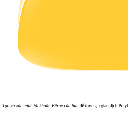
Earn
Power Piggy
Làm cho tài sản của bạn tăng giá trị đều đặn
Tạo và xác minh tài khoản Bitrue của bạn
để truy cập giao dịch Poly