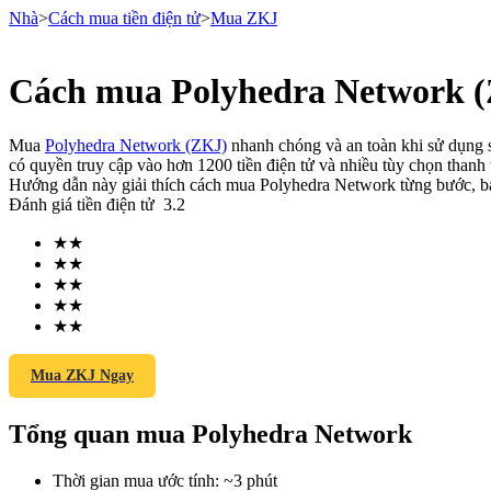
Nhà
>
Cách mua tiền điện tử
>
Mua ZKJ
Cách mua Polyhedra Network (
Hợp đồng tương lai
Mua
Polyhedra Network (ZKJ)
nhanh chóng và an toàn khi sử dụng sà
có quyền truy cập vào hơn 1200 tiền điện tử và nhiều tùy chọn thanh 
Hướng dẫn này giải thích cách mua Polyhedra Network từng bước, bao
Đánh giá tiền điện tử
3.2
★
★
★
★
★
★
★
★
★
★
USDT Futures
Futures sử dụng USDT làm tài sản thế chấp
Mua ZKJ Ngay
Tổng quan mua Polyhedra Network
Thời gian mua ước tính
:
~3 phút