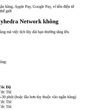
ân hàng, Apple Pay, Google Pay, ví tiền điện tử
thế giới
Polyhedra Network không
ng mà việc tích lũy dài hạn thường tăng lên.
óng:
Tốc Độ
Tức Thì
5-30 phút (hoặc lâu hơn tùy thuộc vào ngân hàng)
Tức Thì
Tức Thì