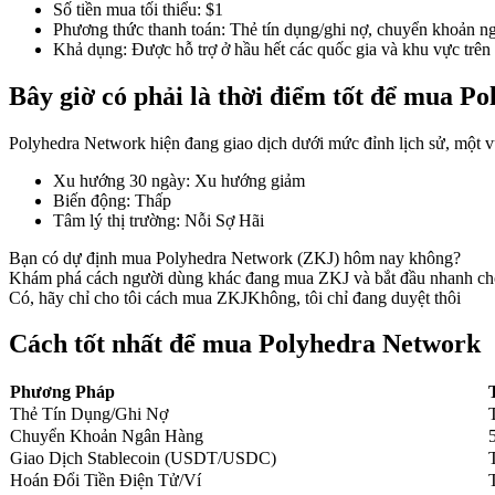
Số tiền mua tối thiểu
:
$1
Phương thức thanh toán
:
Thẻ tín dụng/ghi nợ, chuyển khoản ng
Khả dụng
:
Được hỗ trợ ở hầu hết các quốc gia và khu vực trên 
Bây giờ có phải là thời điểm tốt để mua 
COIN-M Futures
Futures sử dụng token làm tài sản thế chấp
Polyhedra Network hiện đang giao dịch dưới mức đỉnh lịch sử, một vù
Xu hướng 30 ngày
:
Xu hướng giảm
Biến động
:
Thấp
TradFi
Tâm lý thị trường
:
Nỗi Sợ Hãi
Phái sinh cổ phiếu, ngoại hối, kim loại quý và hàng hóa
Bạn có dự định mua Polyhedra Network (ZKJ) hôm nay không?
Khám phá cách người dùng khác đang mua ZKJ và bắt đầu nhanh ch
Có, hãy chỉ cho tôi cách mua ZKJ
Không, tôi chỉ đang duyệt thôi
Cách tốt nhất để mua Polyhedra Network
Phương Pháp
Thẻ Tín Dụng/Ghi Nợ
Chuyển Khoản Ngân Hàng
Giao Dịch Stablecoin (USDT/USDC)
Hoán Đổi Tiền Điện Tử/Ví
USDC Futures vĩnh cửu