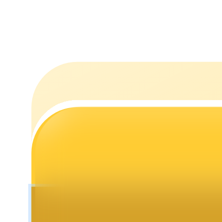
Staking
Lợi nhuận cao và truy cập ngay lập tức
Launchpool
Đặt cọc linh hoạt để kiếm được các token phổ biến.