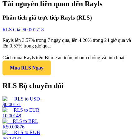
Tài nguyên liên quan đến Rayls
Phân tích giá trực tiếp Rayls (RLS)
RLS
Giá
: $
0.001718
Rayls lên 3.57% trong 7 ngày qua, lên 4.26% trong 24 giờ qua và
lên 0.57% trong giờ qua.
Cách mua Rayls trên Bitrue an toàn, nhanh chóng và linh hoạt.
Mua RLS Ngay
RLS Bộ chuyển đổi
RLS
to
USD
$
0.00171
RLS
to
EUR
€
0.00148
RLS
to
BRL
R$
0.00876
RLS
to
RUB
₽
0.14141