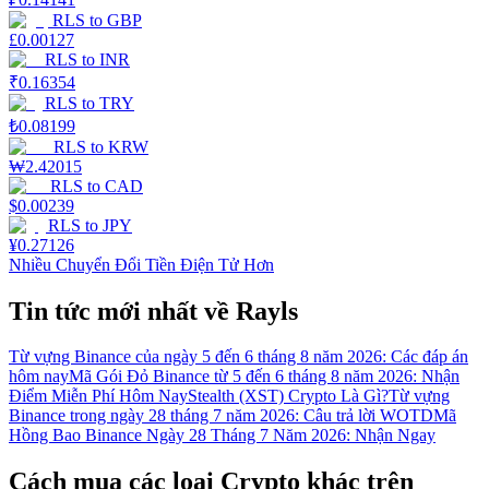
RLS
to
GBP
£
0.00127
RLS
to
INR
₹
0.16354
RLS
to
TRY
₺
0.08199
RLS
to
KRW
₩
2.42015
RLS
to
CAD
$
0.00239
RLS
to
JPY
¥
0.27126
Nhiều Chuyển Đổi Tiền Điện Tử Hơn
Tin tức mới nhất về Rayls
Từ vựng Binance của ngày 5 đến 6 tháng 8 năm 2026: Các đáp án
hôm nay
Mã Gói Đỏ Binance từ 5 đến 6 tháng 8 năm 2026: Nhận
Điểm Miễn Phí Hôm Nay
Stealth (XST) Crypto Là Gì?
Từ vựng
Binance trong ngày 28 tháng 7 năm 2026: Câu trả lời WOTD
Mã
Hồng Bao Binance Ngày 28 Tháng 7 Năm 2026: Nhận Ngay
Cách mua các loại Crypto khác trên