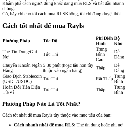
Khám phá cách người dùng khác đang mua RLS và bắt đầu nhanh
Futures sử dụng USDC làm tài sản thế chấp
chóng:
Có, hãy chỉ cho tôi cách mua RLS
Không, tôi chỉ đang duyệt thôi
Cách tốt nhất để mua Rayls
Phí Điển
Độ
Phương Pháp
Tốc Độ
Hình
Khó
Trung
Thẻ Tín Dụng/Ghi
Dễ
Tức Thì
Bình–
Nợ
Dàng
Cao
Sao chép Giao dịch
Chuyển Khoản Ngân
5-30 phút (hoặc lâu hơn tùy
Dễ
Thấp
Hàng
thuộc vào ngân hàng)
Dàng
Tham gia cùng các nhà giao dịch hàng đầu
Giao Dịch Stablecoin
Trung
Tức Thì
Rất Thấp
(USDT/USDC)
Bình
Hoán Đổi Tiền Điện
Trung
Tức Thì
Thấp
Tử/Ví
Bình
Phương Pháp Nào Là Tốt Nhất?
Cách tốt nhất để mua Rayls tùy thuộc vào mục tiêu của bạn:
Cách nhanh nhất để mua RLS:
Thẻ tín dụng hoặc ghi nợ