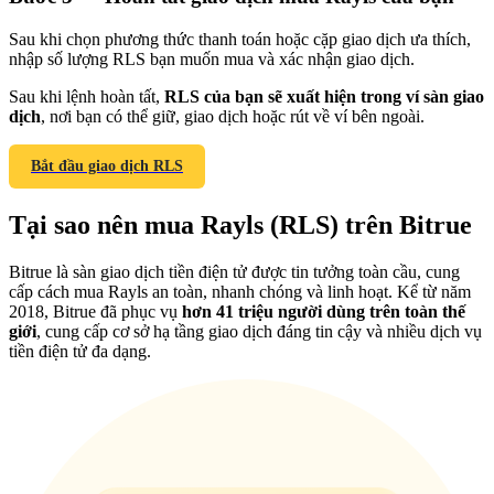
Sau khi chọn phương thức thanh toán hoặc cặp giao dịch ưa thích,
nhập số lượng RLS bạn muốn mua và xác nhận giao dịch.
Sau khi lệnh hoàn tất,
RLS của bạn sẽ xuất hiện trong ví sàn giao
dịch
, nơi bạn có thể giữ, giao dịch hoặc rút về ví bên ngoài.
Giới thiệu
Mời một người bạn để nhận phần thưởng tiền mặt
Bắt đầu giao dịch RLS
BTC Welcome Rewards
Tại sao nên mua Rayls (RLS) trên Bitrue
Bitrue là sàn giao dịch tiền điện tử được tin tưởng toàn cầu, cung
cấp cách mua Rayls an toàn, nhanh chóng và linh hoạt. Kể từ năm
2018, Bitrue đã phục vụ
hơn 41 triệu người dùng trên toàn thế
giới
, cung cấp cơ sở hạ tầng giao dịch đáng tin cậy và nhiều dịch vụ
tiền điện tử đa dạng.
BTC Welcome Rewards