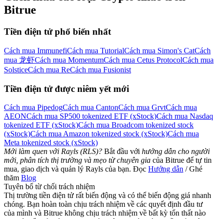
Bitrue
Tiền điện tử phổ biến nhất
Cách mua Immunefi
Cách mua Tutorial
Cách mua Simon's Cat
Cách
mua 龙虾
Cách mua Momentum
Cách mua Cetus Protocol
Cách mua
Solstice
Cách mua Re
Cách mua Fusionist
Tiền điện tử được niêm yết mới
Cách mua Pipedog
Cách mua Canton
Cách mua Grvt
Cách mua
AEON
Cách mua SP500 tokenized ETF (xStock)
Cách mua Nasdaq
tokenized ETF (xStock)
Cách mua Broadcom tokenized stock
(xStock)
Cách mua Amazon tokenized stock (xStock)
Cách mua
Meta tokenized stock (xStock)
Mới làm quen với Rayls (RLS)?
Bắt đầu với
hướng dẫn cho người
mới, phân tích thị trường và mẹo từ chuyên gia
của Bitrue để tự tin
mua, giao dịch và quản lý Rayls của bạn. Đọc
Hướng dẫn
/ Ghé
thăm
Blog
Tuyên bố từ chối trách nhiệm
Thị trường tiền điện tử rất biến động và có thể biến động giá nhanh
chóng. Bạn hoàn toàn chịu trách nhiệm về các quyết định đầu tư
của mình và Bitrue không chịu trách nhiệm về bất kỳ tổn thất nào