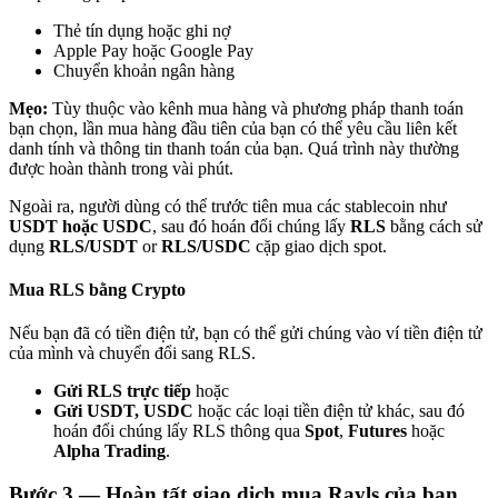
Thẻ tín dụng hoặc ghi nợ
Apple Pay hoặc Google Pay
Chuyển khoản ngân hàng
Mẹo:
Tùy thuộc vào kênh mua hàng và phương pháp thanh toán
bạn chọn, lần mua hàng đầu tiên của bạn có thể yêu cầu liên kết
Đối tác Bitrue
danh tính và thông tin thanh toán của bạn. Quá trình này thường
được hoàn thành trong vài phút.
Ngoài ra, người dùng có thể trước tiên mua các stablecoin như
USDT hoặc USDC
, sau đó hoán đổi chúng lấy
RLS
bằng cách sử
dụng
RLS/USDT
or
RLS/USDC
cặp giao dịch spot.
Mua RLS bằng Crypto
Nếu bạn đã có tiền điện tử, bạn có thể gửi chúng vào ví tiền điện tử
của mình và chuyển đổi sang RLS.
Đối tác Bitrue
Gửi RLS trực tiếp
hoặc
Lên đến 65% hoa hồng!
Gửi USDT, USDC
hoặc các loại tiền điện tử khác, sau đó
hoán đổi chúng lấy RLS thông qua
Spot
,
Futures
hoặc
Alpha Trading
.
Bước
3 —
Hoàn tất giao dịch mua Rayls của bạn