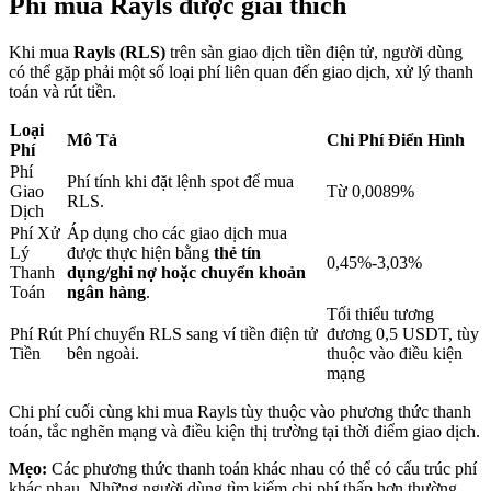
Phí mua Rayls được giải thích
Khi mua
Rayls (RLS)
trên sàn giao dịch tiền điện tử, người dùng
Khóa BTR
có thể gặp phải một số loại phí liên quan đến giao dịch, xử lý thanh
toán và rút tiền.
Đầu tư độc quyền cho người nắm giữ BTR
Loại
Mô Tả
Chi Phí Điển Hình
Phí
Phí
Phí tính khi đặt lệnh spot để mua
Giao
Từ 0,0089%
RLS.
Dịch
Phí Xử
Áp dụng cho các giao dịch mua
Lý
được thực hiện bằng
thẻ tín
0,45%-3,03%
Thanh
dụng/ghi nợ hoặc chuyển khoản
Toán
ngân hàng
.
Tối thiểu tương
Khoản vay
Phí Rút
Phí chuyển RLS sang ví tiền điện tử
đương 0,5 USDT, tùy
Tiền
bên ngoài.
thuộc vào điều kiện
Dịch vụ vay được hỗ trợ bằng tiền điện tử
mạng
Chi phí cuối cùng khi mua Rayls tùy thuộc vào phương thức thanh
toán, tắc nghẽn mạng và điều kiện thị trường tại thời điểm giao dịch.
Mẹo:
Các phương thức thanh toán khác nhau có thể có cấu trúc phí
khác nhau. Những người dùng tìm kiếm chi phí thấp hơn thường