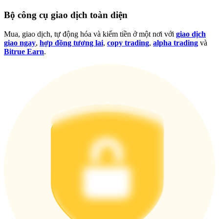
Đăng nhập
Đăng ký
Bộ công cụ giao dịch toàn diện
Mua, giao dịch, tự động hóa và kiếm tiền ở một nơi với
giao dịch
giao ngay
,
hợp đồng tương lai
,
copy trading
,
alpha trading
và
Bitrue Earn
.
Đăng nhập
Đăng ký
Tải ứng dụng
Bitrue