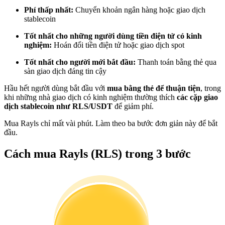
Trở thành Nhà giao dịch Sao chép
Phí thấp nhất:
Chuyển khoản ngân hàng hoặc giao dịch
stablecoin
Tận hưởng chia sẻ lợi nhuận và hoa hồng giao dịch sao chép
Tốt nhất cho những người dùng tiền điện tử có kinh
nghiệm:
Hoán đổi tiền điện tử hoặc giao dịch spot
Tốt nhất cho người mới bắt đầu:
Thanh toán bằng thẻ qua
sàn giao dịch đáng tin cậy
Hầu hết người dùng bắt đầu với
mua bằng thẻ để thuận tiện
, trong
khi những nhà giao dịch có kinh nghiệm thường thích
các cặp giao
dịch stablecoin như RLS/USDT
để giảm phí.
Mua Rayls chỉ mất vài phút. Làm theo ba bước đơn giản này để bắt
Thông tin
đầu.
Phân tích dữ liệu lớn bao gồm thông tin giao dịch, v.v.
Cách mua Rayls (RLS) trong 3 bước