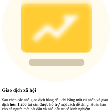
Deposit & Trade BTC to Share 25000 USDT prize pool!
Deposit CASHCAT & Win
Share 500000 CASHCAT prize pool
Exclusive for BitMart Users
Register & Trade to Win 500,000 USDT
Precious Metals Trading Carnival
Giao dịch xã hội
Trade Gold & Silver · 33,333 USDT Bonus
Sao chép các nhà giao dịch hàng đầu chỉ bằng một cú nhấp và giao
dịch
hơn 1.200 tài sản được hỗ trợ
một cách dễ dàng. Hoàn hảo
cho cả người mới bắt đầu và nhà đầu tư có kinh nghiệm.