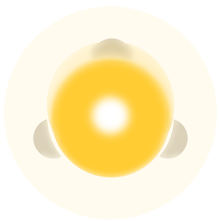
USDT New User Exclusive 10% APR
USDT Flexible Staking | Daily Rewards
BTC New User Exclusive: 6.5% APR
BTC Flexible Staking | Daily Rewards
Thêm sự kiện
Nhận giải thưởng và phần thưởng độc quyền
Trung tâm phần thưởng