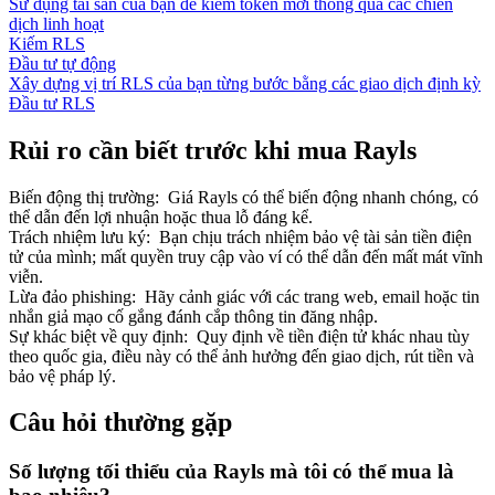
Sử dụng tài sản của bạn để kiếm token mới thông qua các chiến
dịch linh hoạt
Kiếm RLS
Đầu tư tự động
Xây dựng vị trí RLS của bạn từng bước bằng các giao dịch định kỳ
Đầu tư RLS
Rủi ro cần biết trước khi mua Rayls
Biến động thị trường
:
Giá Rayls có thể biến động nhanh chóng, có
thể dẫn đến lợi nhuận hoặc thua lỗ đáng kể.
Trách nhiệm lưu ký
:
Bạn chịu trách nhiệm bảo vệ tài sản tiền điện
tử của mình; mất quyền truy cập vào ví có thể dẫn đến mất mát vĩnh
viễn.
Lừa đảo phishing
:
Hãy cảnh giác với các trang web, email hoặc tin
nhắn giả mạo cố gắng đánh cắp thông tin đăng nhập.
Sự khác biệt về quy định
:
Quy định về tiền điện tử khác nhau tùy
theo quốc gia, điều này có thể ảnh hưởng đến giao dịch, rút tiền và
bảo vệ pháp lý.
Câu hỏi thường gặp
Số lượng tối thiểu của Rayls mà tôi có thể mua là