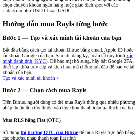
chọn chuyển khoản ngân hàng hoặc giao dịch spot với các
stablecoin như USDT hoặc USDC.
Hướng dẫn mua Rayls từng bước
Đầu tư cố định và quản lý tài chính
Bước
1 —
Tạo và xác minh tài khoản của bạn
Tận hưởng việc quản lý tài chính hiện tại và thu nhập lâu dài
Bắt đầu bằng cách tạo tài khoản Bitrue bằng email, Apple ID hoặc
tài khoản Google của bạn. Sau khi đăng ký, hoàn tất quy trình
xác
minh danh tính (KYC)
. Để bảo mật bổ sung, hãy bật Google 2FA,
thiết lập khóa truy cập và kích hoạt mã chống lừa đảo để bảo vệ tài
khoản của bạn.
Tạo và xác minh tài khoản
>
Bước
2 —
Chọn cách mua Rayls
Trên Bitrue, người dùng có thể mua Rayls thông qua nhiều phương
Staking 101
pháp thuận tiện tùy thuộc vào tùy chọn thanh toán ưa thích của họ.
Tìm hiểu về kiếm thu nhập thụ động
Mua RLS bằng Fiat (OTC)
Bitrue
AI
Sử dụng
thị trường OTC của Bitrue
để mua Rayls trực tiếp bằng
các phương pháp thanh toán fiat như: