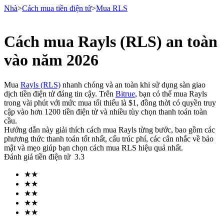
Nhà
>
Cách mua tiền điện tử
>
Mua RLS
Cách mua Rayls (RLS) an toàn
Hợp đồng tương lai
vào năm 2026
Mua
Rayls (RLS)
nhanh chóng và an toàn khi sử dụng sàn giao
dịch tiền điện tử đáng tin cậy. Trên
Bitrue
, bạn có thể mua Rayls
trong vài phút với mức mua tối thiểu là $1, đồng thời có quyền truy
cập vào hơn 1200 tiền điện tử và nhiều tùy chọn thanh toán toàn
cầu.
Hướng dẫn này giải thích cách mua Rayls từng bước, bao gồm các
phương thức thanh toán tốt nhất, cấu trúc phí, các cân nhắc về bảo
mật và mẹo giúp bạn chọn cách mua RLS hiệu quả nhất.
USDT Futures
Đánh giá tiền điện tử
3.3
Futures sử dụng USDT làm tài sản thế chấp
★
★
★
★
★
★
★
★
★
★