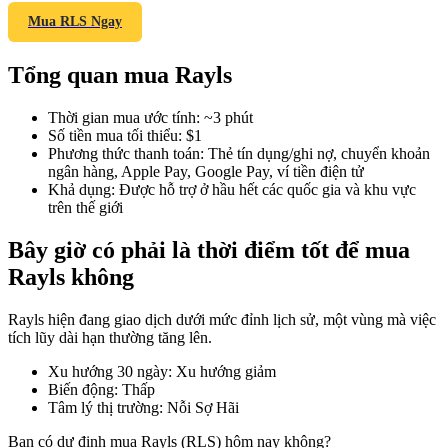
Mua RLS Ngay
Tổng quan mua Rayls
COIN-M Futures
Thời gian mua ước tính
:
~3 phút
Futures sử dụng token làm tài sản thế chấp
Số tiền mua tối thiểu
:
$1
Phương thức thanh toán
:
Thẻ tín dụng/ghi nợ, chuyển khoản
ngân hàng, Apple Pay, Google Pay, ví tiền điện tử
Khả dụng
:
Được hỗ trợ ở hầu hết các quốc gia và khu vực
TradFi
trên thế giới
Phái sinh cổ phiếu, ngoại hối, kim loại quý và hàng hóa
Bây giờ có phải là thời điểm tốt để mua
Rayls không
Rayls hiện đang giao dịch dưới mức đỉnh lịch sử, một vùng mà việc
tích lũy dài hạn thường tăng lên.
Xu hướng 30 ngày
:
Xu hướng giảm
Biến động
:
Thấp
Tâm lý thị trường
:
Nỗi Sợ Hãi
USDC Futures vĩnh cửu
Bạn có dự định mua Rayls (RLS) hôm nay không?