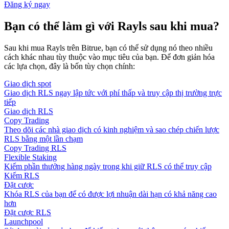
Đăng ký ngay
Bạn có thể làm gì với Rayls sau khi mua?
Sau khi mua Rayls trên Bitrue, bạn có thể sử dụng nó theo nhiều
cách khác nhau tùy thuộc vào mục tiêu của bạn. Để đơn giản hóa
các lựa chọn, đây là bốn tùy chọn chính:
Giao dịch spot
Giao dịch RLS ngay lập tức với phí thấp và truy cập thị trường trực
tiếp
Giao dịch RLS
Copy Trading
Theo dõi các nhà giao dịch có kinh nghiệm và sao chép chiến lược
RLS bằng một lần chạm
Copy Trading RLS
Flexible Staking
Kiếm phần thưởng hàng ngày trong khi giữ RLS có thể truy cập
Kiếm RLS
Đặt cược
Khóa RLS của bạn để có được lợi nhuận dài hạn có khả năng cao
hơn
Đặt cược RLS
Launchpool