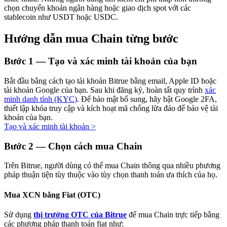
chọn chuyển khoản ngân hàng hoặc giao dịch spot với các
stablecoin như USDT hoặc USDC.
Hướng dẫn mua Chain từng bước
Đầu tư cố định và quản lý tài chính
Bước
1 —
Tạo và xác minh tài khoản của bạn
Tận hưởng việc quản lý tài chính hiện tại và thu nhập lâu dài
Bắt đầu bằng cách tạo tài khoản Bitrue bằng email, Apple ID hoặc
tài khoản Google của bạn. Sau khi đăng ký, hoàn tất quy trình
xác
minh danh tính (KYC)
. Để bảo mật bổ sung, hãy bật Google 2FA,
thiết lập khóa truy cập và kích hoạt mã chống lừa đảo để bảo vệ tài
khoản của bạn.
Tạo và xác minh tài khoản
>
Bước
2 —
Chọn cách mua Chain
Trên Bitrue, người dùng có thể mua Chain thông qua nhiều phương
Staking 101
pháp thuận tiện tùy thuộc vào tùy chọn thanh toán ưa thích của họ.
Tìm hiểu về kiếm thu nhập thụ động
Mua XCN bằng Fiat (OTC)
Bitrue
AI
Sử dụng
thị trường OTC của Bitrue
để mua Chain trực tiếp bằng
các phương pháp thanh toán fiat như: