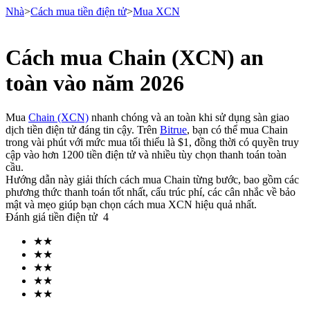
Nhà
>
Cách mua tiền điện tử
>
Mua XCN
Cách mua Chain (XCN) an
Hợp đồng tương lai
toàn vào năm 2026
Mua
Chain (XCN)
nhanh chóng và an toàn khi sử dụng sàn giao
dịch tiền điện tử đáng tin cậy. Trên
Bitrue
, bạn có thể mua Chain
trong vài phút với mức mua tối thiểu là $1, đồng thời có quyền truy
cập vào hơn 1200 tiền điện tử và nhiều tùy chọn thanh toán toàn
cầu.
Hướng dẫn này giải thích cách mua Chain từng bước, bao gồm các
phương thức thanh toán tốt nhất, cấu trúc phí, các cân nhắc về bảo
mật và mẹo giúp bạn chọn cách mua XCN hiệu quả nhất.
USDT Futures
Đánh giá tiền điện tử
4
Futures sử dụng USDT làm tài sản thế chấp
★
★
★
★
★
★
★
★
★
★