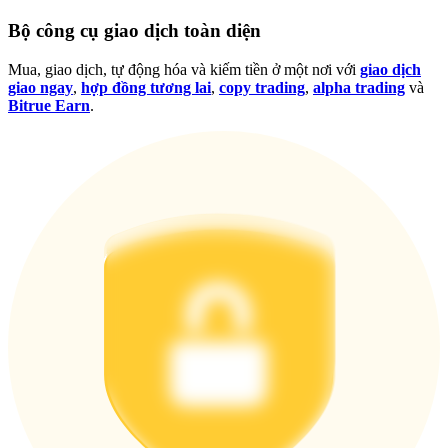
Đăng nhập
Đăng ký
Bộ công cụ giao dịch toàn diện
Mua, giao dịch, tự động hóa và kiếm tiền ở một nơi với
giao dịch
giao ngay
,
hợp đồng tương lai
,
copy trading
,
alpha trading
và
Bitrue Earn
.
Đăng nhập
Đăng ký
Tải ứng dụng
Bitrue