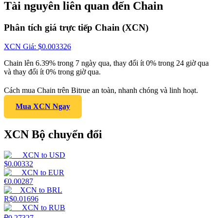
Tài nguyên liên quan đến Chain
Phân tích giá trực tiếp Chain (XCN)
XCN
Giá
: $
0.003326
Chain lên 6.39% trong 7 ngày qua, thay đổi ít 0% trong 24 giờ qua
và thay đổi ít 0% trong giờ qua.
Cách mua Chain trên Bitrue an toàn, nhanh chóng và linh hoạt.
Mua XCN Ngay
XCN Bộ chuyển đổi
XCN
to
USD
$
0.00332
XCN
to
EUR
€
0.00287
XCN
to
BRL
R$
0.01696
XCN
to
RUB
₽
0.27327