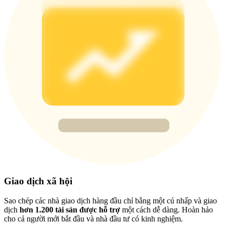
Deposit & Trade BTC to Share 25000 USDT prize pool!
Deposit CASHCAT & Win
Share 500000 CASHCAT prize pool
Exclusive for BitMart Users
Register & Trade to Win 500,000 USDT
Precious Metals Trading Carnival
Giao dịch xã hội
Trade Gold & Silver · 33,333 USDT Bonus
Sao chép các nhà giao dịch hàng đầu chỉ bằng một cú nhấp và giao
dịch
hơn 1.200 tài sản được hỗ trợ
một cách dễ dàng. Hoàn hảo
cho cả người mới bắt đầu và nhà đầu tư có kinh nghiệm.