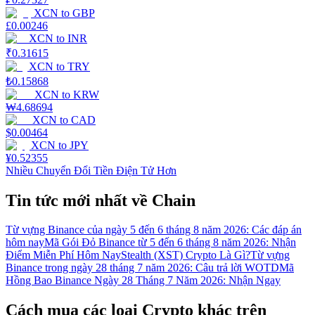
XCN
to
GBP
£
0.00246
XCN
to
INR
₹
0.31615
XCN
to
TRY
₺
0.15868
XCN
to
KRW
₩
4.68694
XCN
to
CAD
$
0.00464
XCN
to
JPY
¥
0.52355
Nhiều Chuyển Đổi Tiền Điện Tử Hơn
Tin tức mới nhất về Chain
Từ vựng Binance của ngày 5 đến 6 tháng 8 năm 2026: Các đáp án
hôm nay
Mã Gói Đỏ Binance từ 5 đến 6 tháng 8 năm 2026: Nhận
Điểm Miễn Phí Hôm Nay
Stealth (XST) Crypto Là Gì?
Từ vựng
Binance trong ngày 28 tháng 7 năm 2026: Câu trả lời WOTD
Mã
Hồng Bao Binance Ngày 28 Tháng 7 Năm 2026: Nhận Ngay
Cách mua các loại Crypto khác trên