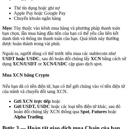
Thẻ tín dụng hoặc ghi nợ
Apple Pay hoặc Google Pay
Chuyển khoản ngân hàng
Mẹo:
Tùy thuộc vào kênh mua hàng và phương pháp thanh toán
bạn chọn, lần mua hàng đầu tiên của bạn có thể yêu cầu liên kết
Đối tác Bitrue
danh tính và thông tin thanh toán của bạn. Quá trình này thường
được hoàn thành trong vài phút.
Ngoài ra, người dùng có thể trước tiên mua các stablecoin như
USDT hoặc USDC
, sau đó hoán đổi chúng lấy
XCN
bằng cách sử
dụng
XCN/USDT
or
XCN/USDC
cặp giao dịch spot.
Mua XCN bằng Crypto
Nếu bạn đã có tiền điện tử, bạn có thể gửi chúng vào ví tiền điện tử
của mình và chuyển đổi sang XCN.
Đối tác Bitrue
Gửi XCN trực tiếp
hoặc
Lên đến 65% hoa hồng!
Gửi USDT, USDC
hoặc các loại tiền điện tử khác, sau đó
hoán đổi chúng lấy XCN thông qua
Spot
,
Futures
hoặc
Alpha Trading
.
Bước
3 —
Hoàn tất giao dịch mua Chain của bạn