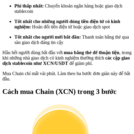
Trở thành Nhà giao dịch Sao chép
Phí thấp nhất:
Chuyển khoản ngân hàng hoặc giao dịch
stablecoin
Tận hưởng chia sẻ lợi nhuận và hoa hồng giao dịch sao chép
Tốt nhất cho những người dùng tiền điện tử có kinh
nghiệm:
Hoán đổi tiền điện tử hoặc giao dịch spot
Tốt nhất cho người mới bắt đầu:
Thanh toán bằng thẻ qua
sàn giao dịch đáng tin cậy
Hầu hết người dùng bắt đầu với
mua bằng thẻ để thuận tiện
, trong
khi những nhà giao dịch có kinh nghiệm thường thích
các cặp giao
dịch stablecoin như XCN/USDT
để giảm phí.
Mua Chain chỉ mất vài phút. Làm theo ba bước đơn giản này để bắt
Thông tin
đầu.
Phân tích dữ liệu lớn bao gồm thông tin giao dịch, v.v.
Cách mua Chain (XCN) trong 3 bước