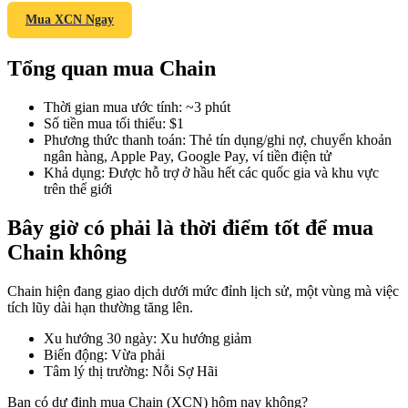
Mua XCN Ngay
Tổng quan mua Chain
COIN-M Futures
Thời gian mua ước tính
:
~3 phút
Futures sử dụng token làm tài sản thế chấp
Số tiền mua tối thiểu
:
$1
Phương thức thanh toán
:
Thẻ tín dụng/ghi nợ, chuyển khoản
ngân hàng, Apple Pay, Google Pay, ví tiền điện tử
Khả dụng
:
Được hỗ trợ ở hầu hết các quốc gia và khu vực
TradFi
trên thế giới
Phái sinh cổ phiếu, ngoại hối, kim loại quý và hàng hóa
Bây giờ có phải là thời điểm tốt để mua
Chain không
Chain hiện đang giao dịch dưới mức đỉnh lịch sử, một vùng mà việc
tích lũy dài hạn thường tăng lên.
Xu hướng 30 ngày
:
Xu hướng giảm
Biến động
:
Vừa phải
Tâm lý thị trường
:
Nỗi Sợ Hãi
USDC Futures vĩnh cửu
Bạn có dự định mua Chain (XCN) hôm nay không?