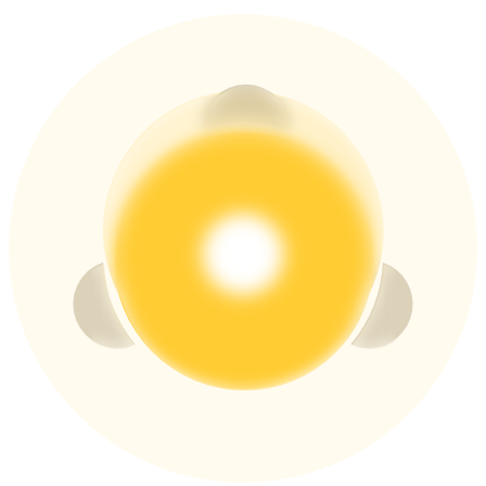
USDT New User Exclusive 10% APR
USDT Flexible Staking | Daily Rewards
BTC New User Exclusive: 6.5% APR
BTC Flexible Staking | Daily Rewards
Thêm sự kiện
Nhận giải thưởng và phần thưởng độc quyền
Trung tâm phần thưởng