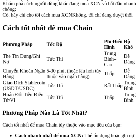
Khám phá cách người dùng khác đang mua XCN và bắt đầu nhanh
Futures sử dụng USDC làm tài sản thế chấp
chóng:
Có, hãy chỉ cho tôi cách mua XCN
Không, tôi chỉ đang duyệt thôi
Cách tốt nhất để mua Chain
Phí Điển
Độ
Phương Pháp
Tốc Độ
Hình
Khó
Trung
Thẻ Tín Dụng/Ghi
Dễ
Tức Thì
Bình–
Nợ
Dàng
Cao
Sao chép Giao dịch
Chuyển Khoản Ngân
5-30 phút (hoặc lâu hơn tùy
Dễ
Thấp
Hàng
thuộc vào ngân hàng)
Dàng
Tham gia cùng các nhà giao dịch hàng đầu
Giao Dịch Stablecoin
Trung
Tức Thì
Rất Thấp
(USDT/USDC)
Bình
Hoán Đổi Tiền Điện
Trung
Tức Thì
Thấp
Tử/Ví
Bình
Phương Pháp Nào Là Tốt Nhất?
Cách tốt nhất để mua Chain tùy thuộc vào mục tiêu của bạn:
Cách nhanh nhất để mua XCN:
Thẻ tín dụng hoặc ghi nợ