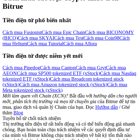
Bitrue
Tiền điện tử phổ biến nhất
Cách mua Fusionist
Cách mua Epic Chain
Cách mua BICONOMY
(BICO)
Cách mua SKYAI
Cách mua Test
Cách mua Coin98
Cách
mua Helium
Cách mua Tutorial
Cách mua Allora
Tiền điện tử được niêm yết mới
Cách mua Pipedog
Cách mua Canton
Cách mua Grvt
Cách mua
AEON
Cách mua SP500 tokenized ETF (xStock)
Cách mua Nasdaq
tokenized ETF (xStock)
Cách mua Broadcom tokenized stock
(xStock)
Cách mua Amazon tokenized stock (xStock)
Cách mua
Meta tokenized stock (xStock)
Mới làm quen với Chain (XCN)?
Bắt đầu với
hướng dẫn cho người
mới, phân tích thị trường và mẹo từ chuyên gia
của Bitrue để tự tin
mua, giao dịch và quản lý Chain của bạn. Đọc
Hướng dẫn
/ Ghé
thăm
Blog
Tuyên bố từ chối trách nhiệm
Thị trường tiền điện tử rất biến động và có thể biến động giá nhanh
chóng. Bạn hoàn toàn chịu trách nhiệm về các quyết định đầu tư
của mình và Bitrue không chịu trách nhiệm về bất kỳ tổn thất nào