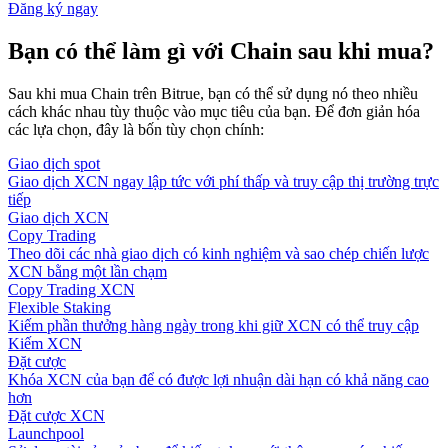
Đăng ký ngay
Bạn có thể làm gì với Chain sau khi mua?
Sau khi mua Chain trên Bitrue, bạn có thể sử dụng nó theo nhiều
cách khác nhau tùy thuộc vào mục tiêu của bạn. Để đơn giản hóa
các lựa chọn, đây là bốn tùy chọn chính:
Giao dịch spot
Giao dịch XCN ngay lập tức với phí thấp và truy cập thị trường trực
tiếp
Giao dịch XCN
Copy Trading
Theo dõi các nhà giao dịch có kinh nghiệm và sao chép chiến lược
XCN bằng một lần chạm
Copy Trading XCN
Flexible Staking
Kiếm phần thưởng hàng ngày trong khi giữ XCN có thể truy cập
Kiếm XCN
Đặt cược
Khóa XCN của bạn để có được lợi nhuận dài hạn có khả năng cao
hơn
Đặt cược XCN
Launchpool