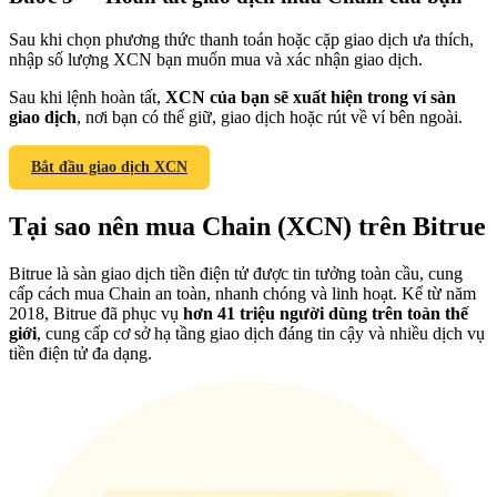
Sau khi chọn phương thức thanh toán hoặc cặp giao dịch ưa thích,
nhập số lượng XCN bạn muốn mua và xác nhận giao dịch.
Sau khi lệnh hoàn tất,
XCN của bạn sẽ xuất hiện trong ví sàn
giao dịch
, nơi bạn có thể giữ, giao dịch hoặc rút về ví bên ngoài.
Giới thiệu
Mời một người bạn để nhận phần thưởng tiền mặt
Bắt đầu giao dịch XCN
BTC Welcome Rewards
Tại sao nên mua Chain (XCN) trên Bitrue
Bitrue là sàn giao dịch tiền điện tử được tin tưởng toàn cầu, cung
cấp cách mua Chain an toàn, nhanh chóng và linh hoạt. Kể từ năm
2018, Bitrue đã phục vụ
hơn 41 triệu người dùng trên toàn thế
giới
, cung cấp cơ sở hạ tầng giao dịch đáng tin cậy và nhiều dịch vụ
tiền điện tử đa dạng.
BTC Welcome Rewards