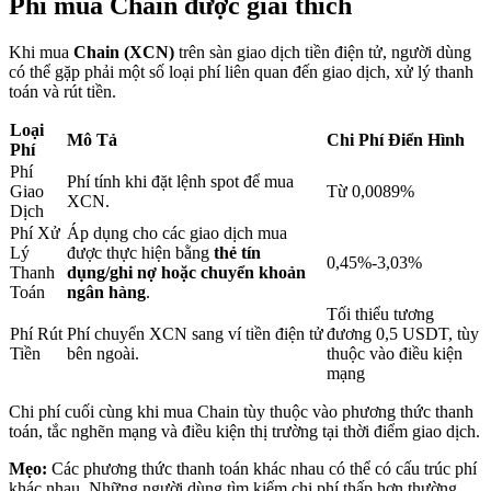
Phí mua Chain được giải thích
Khi mua
Chain (XCN)
trên sàn giao dịch tiền điện tử, người dùng
Khóa BTR
có thể gặp phải một số loại phí liên quan đến giao dịch, xử lý thanh
toán và rút tiền.
Đầu tư độc quyền cho người nắm giữ BTR
Loại
Mô Tả
Chi Phí Điển Hình
Phí
Phí
Phí tính khi đặt lệnh spot để mua
Giao
Từ 0,0089%
XCN.
Dịch
Phí Xử
Áp dụng cho các giao dịch mua
Lý
được thực hiện bằng
thẻ tín
0,45%-3,03%
Thanh
dụng/ghi nợ hoặc chuyển khoản
Toán
ngân hàng
.
Tối thiểu tương
Khoản vay
Phí Rút
Phí chuyển XCN sang ví tiền điện tử
đương 0,5 USDT, tùy
Tiền
bên ngoài.
thuộc vào điều kiện
Dịch vụ vay được hỗ trợ bằng tiền điện tử
mạng
Chi phí cuối cùng khi mua Chain tùy thuộc vào phương thức thanh
toán, tắc nghẽn mạng và điều kiện thị trường tại thời điểm giao dịch.
Mẹo:
Các phương thức thanh toán khác nhau có thể có cấu trúc phí
khác nhau. Những người dùng tìm kiếm chi phí thấp hơn thường