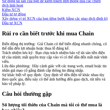
Sử dụng tài sản của bạn để kiếm token mới thông qua các chiến
dịch linh hoạt
Kiếm XCN
Đầu tư tự động
Xây dựng vị trí XCN của bạn từng bước bằng các giao dịch định kỳ
Đầu tư XCN
Rủi ro cần biết trước khi mua Chain
Biến động thị trường
:
Giá Chain có thể biến động nhanh chóng, có
thể dẫn đến lợi nhuận hoặc thua lỗ đáng kể.
Trách nhiệm lưu ký
:
Bạn chịu trách nhiệm bảo vệ tài sản tiền điện
tử của mình; mất quyền truy cập vào ví có thể dẫn đến mất mát vĩnh
viễn.
Lừa đảo phishing
:
Hãy cảnh giác với các trang web, email hoặc tin
nhắn giả mạo cố gắng đánh cắp thông tin đăng nhập.
Sự khác biệt về quy định
:
Quy định về tiền điện tử khác nhau tùy
theo quốc gia, điều này có thể ảnh hưởng đến giao dịch, rút tiền và
bảo vệ pháp lý.
Câu hỏi thường gặp
Số lượng tối thiểu của Chain mà tôi có thể mua là