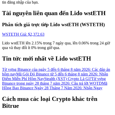
tin đăng nhập của bạn.
Tài nguyên liên quan đến Lido wstETH
Phân tích giá trực tiếp Lido wstETH (WSTETH)
WSTETH
Giá
: $
2,372.63
Lido wstETH lên 2.15% trong 7 ngày qua, lên 0.06% trong 24 giờ
Đăng nhập
Đăng ký
qua và thay đổi ít 0% trong giờ qua.
Tin tức mới nhất về Lido wstETH
Từ vựng Binance của ngày 5 đến 6 tháng 8 năm 2026: Các đáp án
hôm nay
Mã Gói Đỏ Binance từ 5 đến 6 tháng 8 năm 2026: Nhận
Điểm Miễn Phí Hôm Nay
Stealth (XST) Crypto Là Gì?
Từ vựng
Binance trong ngày 28 tháng 7 năm 2026: Câu trả lời WOTD
Mã
Hồng Bao Binance Ngày 28 Tháng 7 Năm 2026: Nhận Ngay
Trung tâm phần
thưởng
Cách mua các loại Crypto khác trên
Bitrue