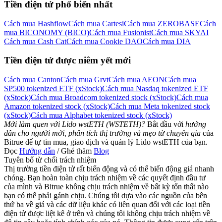
Tiền điện tử phổ biến nhất
Cách mua Hashflow
Cách mua Cartesi
Cách mua ZEROBASE
Cách
mua BICONOMY (BICO)
Cách mua Fusionist
Cách mua SKYAI
Cách mua Cash Cat
Cách mua Cookie DAO
Cách mua DIA
Tải ứng dụng
Bitrue
Tiền điện tử được niêm yết mới
Cách mua Canton
Cách mua Grvt
Cách mua AEON
Cách mua
SP500 tokenized ETF (xStock)
Cách mua Nasdaq tokenized ETF
(xStock)
Cách mua Broadcom tokenized stock (xStock)
Cách mua
Amazon tokenized stock (xStock)
Cách mua Meta tokenized stock
(xStock)
Cách mua Alphabet tokenized stock (xStock)
Mới làm quen với Lido wstETH (WSTETH)?
Bắt đầu với
hướng
dẫn cho người mới, phân tích thị trường và mẹo từ chuyên gia
của
Việt
Bitrue để tự tin mua, giao dịch và quản lý Lido wstETH của bạn.
Đọc
Hướng dẫn
/ Ghé thăm
Blog
Tuyên bố từ chối trách nhiệm
Thị trường tiền điện tử rất biến động và có thể biến động giá nhanh
chóng. Bạn hoàn toàn chịu trách nhiệm về các quyết định đầu tư
của mình và Bitrue không chịu trách nhiệm về bất kỳ tổn thất nào
bạn có thể phải gánh chịu. Chúng tôi dựa vào các nguồn của bên
thứ ba về giá và các dữ liệu khác có liên quan đối với các loại tiền
điện tử được liệt kê ở trên và chúng tôi không chịu trách nhiệm về