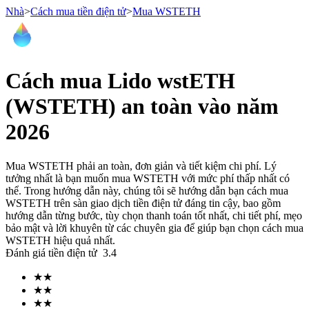
Nhà
>
Cách mua tiền điện tử
>
Mua WSTETH
Hợp đồng tương lai
Cách mua Lido wstETH
(WSTETH) an toàn vào năm
2026
Mua WSTETH phải an toàn, đơn giản và tiết kiệm chi phí. Lý
tưởng nhất là bạn muốn mua WSTETH với mức phí thấp nhất có
thể. Trong hướng dẫn này, chúng tôi sẽ hướng dẫn bạn cách mua
WSTETH trên sàn giao dịch tiền điện tử đáng tin cậy, bao gồm
USDT Futures
hướng dẫn từng bước, tùy chọn thanh toán tốt nhất, chi tiết phí, mẹo
bảo mật và lời khuyên từ các chuyên gia để giúp bạn chọn cách mua
Futures sử dụng USDT làm tài sản thế chấp
WSTETH hiệu quả nhất.
Đánh giá tiền điện tử
3.4
★
★
★
★
★
★