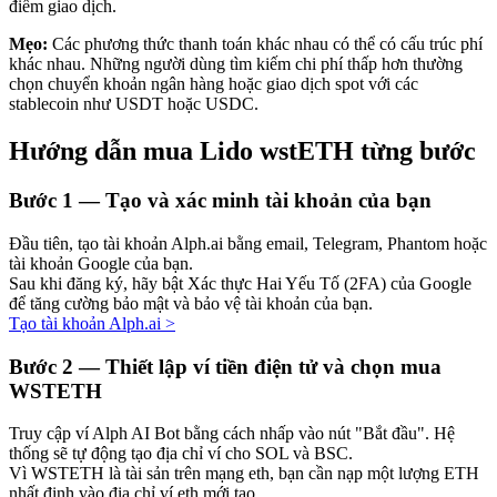
điểm giao dịch.
Mẹo:
Các phương thức thanh toán khác nhau có thể có cấu trúc phí
khác nhau. Những người dùng tìm kiếm chi phí thấp hơn thường
chọn chuyển khoản ngân hàng hoặc giao dịch spot với các
Đầu tư cố định và quản lý tài chính
stablecoin như USDT hoặc USDC.
Tận hưởng việc quản lý tài chính hiện tại và thu nhập lâu dài
Hướng dẫn mua Lido wstETH từng bước
Bước
1 —
Tạo và xác minh tài khoản của bạn
Đầu tiên, tạo tài khoản Alph.ai bằng email, Telegram, Phantom hoặc
tài khoản Google của bạn.
Sau khi đăng ký, hãy bật Xác thực Hai Yếu Tố (2FA) của Google
để tăng cường bảo mật và bảo vệ tài khoản của bạn.
Tạo tài khoản Alph.ai
>
Bước
2 —
Thiết lập ví tiền điện tử và chọn mua
Staking 101
WSTETH
Tìm hiểu về kiếm thu nhập thụ động
Truy cập ví Alph AI Bot bằng cách nhấp vào nút "Bắt đầu". Hệ
Bitrue
AI
thống sẽ tự động tạo địa chỉ ví cho SOL và BSC.
Vì WSTETH là tài sản trên mạng eth, bạn cần nạp một lượng ETH
nhất định vào địa chỉ ví eth mới tạo.