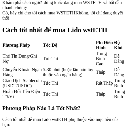
Khám phá cách người dùng khác đang mua WSTETH và bắt đầu
Futures sử dụng USDC làm tài sản thế chấp
nhanh chóng:
Có, hãy chỉ cho tôi cách mua WSTETH
Không, tôi chỉ đang duyệt
thôi
Cách tốt nhất để mua Lido wstETH
Phí Điển
Độ
Phương Pháp
Tốc Độ
Hình
Khó
Trung
Thẻ Tín Dụng/Ghi
Dễ
Tức Thì
Bình–
Nợ
Dàng
Cao
Sao chép Giao dịch
Chuyển Khoản Ngân
5-30 phút (hoặc lâu hơn tùy
Dễ
Thấp
Tham gia cùng các nhà giao dịch hàng đầu
Hàng
thuộc vào ngân hàng)
Dàng
Giao Dịch Stablecoin
Trung
Tức Thì
Rất Thấp
(USDT/USDC)
Bình
Hoán Đổi Tiền Điện
Trung
Tức Thì
Thấp
Tử/Ví
Bình
Phương Pháp Nào Là Tốt Nhất?
Cách tốt nhất để mua Lido wstETH phụ thuộc vào mục tiêu của
bạn: