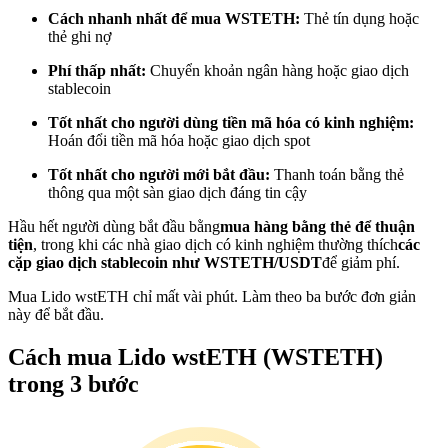
Trở thành Nhà giao dịch Sao chép
Cách nhanh nhất để mua WSTETH:
Thẻ tín dụng hoặc
thẻ ghi nợ
Tận hưởng chia sẻ lợi nhuận và hoa hồng giao dịch sao chép
Phí thấp nhất:
Chuyển khoản ngân hàng hoặc giao dịch
stablecoin
Tốt nhất cho người dùng tiền mã hóa có kinh nghiệm:
Hoán đổi tiền mã hóa hoặc giao dịch spot
Tốt nhất cho người mới bắt đầu:
Thanh toán bằng thẻ
thông qua một sàn giao dịch đáng tin cậy
Hầu hết người dùng bắt đầu bằng
mua hàng bằng thẻ để thuận
tiện
, trong khi các nhà giao dịch có kinh nghiệm thường thích
các
Thông tin
cặp giao dịch stablecoin như WSTETH/USDT
để giảm phí.
Phân tích dữ liệu lớn bao gồm thông tin giao dịch, v.v.
Mua Lido wstETH chỉ mất vài phút. Làm theo ba bước đơn giản
này để bắt đầu.
Cách mua Lido wstETH (WSTETH)
trong 3 bước