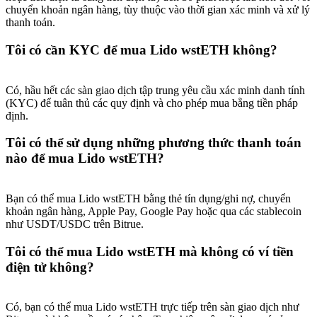
Share 500000 CASHCAT prize pool
chuyển khoản ngân hàng, tùy thuộc vào thời gian xác minh và xử lý
thanh toán.
Tôi có cần KYC để mua Lido wstETH không?
Exclusive for BitMart Users
Có, hầu hết các sàn giao dịch tập trung yêu cầu xác minh danh tính
Register & Trade to Win 500,000 USDT
(KYC) để tuân thủ các quy định và cho phép mua bằng tiền pháp
định.
Tôi có thể sử dụng những phương thức thanh toán
Precious Metals Trading Carnival
nào để mua Lido wstETH?
Trade Gold & Silver · 33,333 USDT Bonus
Bạn có thể mua Lido wstETH bằng thẻ tín dụng/ghi nợ, chuyển
khoản ngân hàng, Apple Pay, Google Pay hoặc qua các stablecoin
như USDT/USDC trên Bitrue.
USDT New User Exclusive 10% APR
Tôi có thể mua Lido wstETH mà không có ví tiền
USDT Flexible Staking | Daily Rewards
điện tử không?
Có, bạn có thể mua Lido wstETH trực tiếp trên sàn giao dịch như