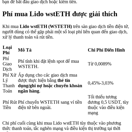
bạn để bắt đầu giao dịch hoặc kiếm tiền.
Phí mua Lido wstETH được giải thích
Khóa BTR
Khi mua
Lido wstETH (WSTETH)
trên sàn giao dịch tiền điện tử,
Đầu tư độc quyền cho người nắm giữ BTR
người dùng có thể gặp phải một số loại phí liên quan đến giao dịch,
xử lý thanh toán và rút tiền.
Loại
Mô Tả
Chi Phí Điển Hình
Phí
Phí
Phí tính khi đặt lệnh spot để mua
Giao
Từ 0,0089%
WSTETH.
Dịch
Phí Xử
Áp dụng cho các giao dịch mua
Lý
được thực hiện bằng
thẻ tín
0,45%-3,03%
Thanh
dụng/ghi nợ hoặc chuyển khoản
Khoản vay
Toán
ngân hàng
.
Tối thiểu tương
Dịch vụ vay được hỗ trợ bằng tiền điện tử
Phí Rút
Phí chuyển WSTETH sang ví tiền
đương 0,5 USDT, tùy
Tiền
điện tử bên ngoài.
thuộc vào điều kiện
mạng
Chi phí cuối cùng khi mua Lido wstETH tùy thuộc vào phương
thức thanh toán, tắc nghẽn mạng và điều kiện thị trường tại thời