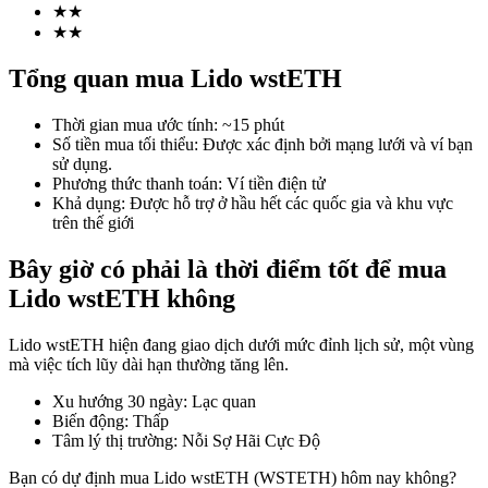
★
★
★
★
Tổng quan mua Lido wstETH
COIN-M Futures
Thời gian mua ước tính
:
~15 phút
Futures sử dụng token làm tài sản thế chấp
Số tiền mua tối thiểu
:
Được xác định bởi mạng lưới và ví bạn
sử dụng.
Phương thức thanh toán
:
Ví tiền điện tử
Khả dụng
:
Được hỗ trợ ở hầu hết các quốc gia và khu vực
TradFi
trên thế giới
Phái sinh cổ phiếu, ngoại hối, kim loại quý và hàng hóa
Bây giờ có phải là thời điểm tốt để mua
Lido wstETH không
Lido wstETH hiện đang giao dịch dưới mức đỉnh lịch sử, một vùng
mà việc tích lũy dài hạn thường tăng lên.
Xu hướng 30 ngày
:
Lạc quan
Biến động
:
Thấp
Tâm lý thị trường
:
Nỗi Sợ Hãi Cực Độ
USDC Futures vĩnh cửu
Bạn có dự định mua Lido wstETH (WSTETH) hôm nay không?