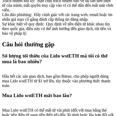
Trách nhiệm lưu ký
:
Bạn chịu trách nhiệm bảo vệ tài sản tiền điện
tử của mình; mất quyền truy cập vào ví có thể dẫn đến mất mát vĩnh
viễn.
Lừa đảo phishing
:
Hãy cảnh giác với các trang web, email hoặc tin
nhắn giả mạo cố gắng đánh cắp thông tin đăng nhập.
Sự khác biệt về quy định
:
Quy định về tiền điện tử khác nhau tùy
theo quốc gia, điều này có thể ảnh hưởng đến giao dịch, rút tiền và
Giới thiệu
bảo vệ pháp lý.
Mời một người bạn để nhận phần thưởng tiền mặt
Câu hỏi thường gặp
Deposit CASHCAT & Win
Số lượng tối thiểu của Lido wstETH mà tôi có thể
mua là bao nhiêu?
Hầu hết các sàn giao dịch, bao gồm Bitrue, cho phép người dùng
mua Lido wstETH từ $1 trở lên, tùy thuộc vào phương thức thanh
toán.
Mua Lido wstETH mất bao lâu?
Deposit CASHCAT & Win
Mua Lido wstETH có thể mất từ vài phút (đối với mua bằng thẻ
hoặc tiền điện tử sang tiền điện tử) đến 30 phút hoặc lâu hơn đối với