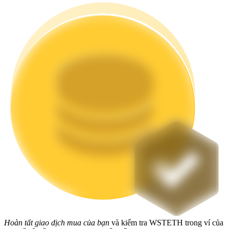
Staking
Lợi nhuận cao và truy cập ngay lập tức
Launchpool
Đặt cọc linh hoạt để kiếm được các token phổ biến.
Hoàn tất giao dịch mua của bạn
và kiểm tra WSTETH trong ví của