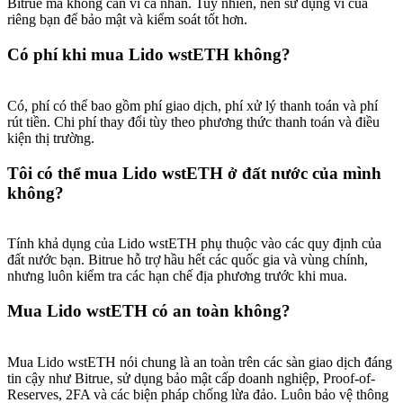
Bitrue mà không cần ví cá nhân. Tuy nhiên, nên sử dụng ví của
New Listing Futures Fest
riêng bạn để bảo mật và kiểm soát tốt hơn.
Trade New Futures, Win 200,000 USDT
Có phí khi mua Lido wstETH không?
Có, phí có thể bao gồm phí giao dịch, phí xử lý thanh toán và phí
Crypto World Cup 2026: Grand Finale
rút tiền. Chi phí thay đổi tùy theo phương thức thanh toán và điều
kiện thị trường.
77,777+3k Rewards
Tôi có thể mua Lido wstETH ở đất nước của mình
không?
Tính khả dụng của Lido wstETH phụ thuộc vào các quy định của
đất nước bạn. Bitrue hỗ trợ hầu hết các quốc gia và vùng chính,
nhưng luôn kiểm tra các hạn chế địa phương trước khi mua.
Mua Lido wstETH có an toàn không?
Thêm sự kiện
Nhận giải thưởng và phần thưởng độc quyền
Mua Lido wstETH nói chung là an toàn trên các sàn giao dịch đáng
tin cậy như Bitrue, sử dụng bảo mật cấp doanh nghiệp, Proof-of-
Đăng nhập
Đăng ký
Reserves, 2FA và các biện pháp chống lừa đảo. Luôn bảo vệ thông