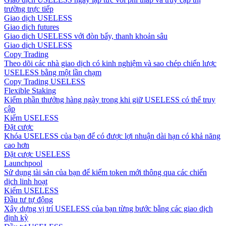
trường trực tiếp
Giao dịch USELESS
Giao dịch futures
Giao dịch USELESS với đòn bẩy, thanh khoản sâu
Giao dịch USELESS
Copy Trading
Theo dõi các nhà giao dịch có kinh nghiệm và sao chép chiến lược
USELESS bằng một lần chạm
Copy Trading USELESS
Flexible Staking
Kiếm phần thưởng hàng ngày trong khi giữ USELESS có thể truy
cập
Kiếm USELESS
Đặt cược
Khóa USELESS của bạn để có được lợi nhuận dài hạn có khả năng
cao hơn
Đặt cược USELESS
Launchpool
Sử dụng tài sản của bạn để kiếm token mới thông qua các chiến
dịch linh hoạt
Kiếm USELESS
Đầu tư tự động
Xây dựng vị trí USELESS của bạn từng bước bằng các giao dịch
định kỳ