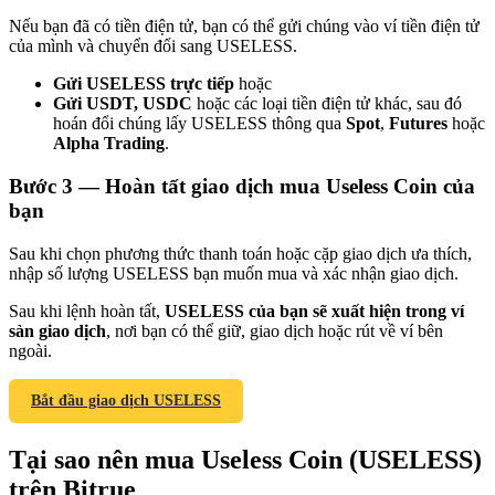
Nếu bạn đã có tiền điện tử, bạn có thể gửi chúng vào ví tiền điện tử
của mình và chuyển đổi sang USELESS.
Gửi USELESS trực tiếp
hoặc
Gửi USDT, USDC
hoặc các loại tiền điện tử khác, sau đó
hoán đổi chúng lấy USELESS thông qua
Spot
,
Futures
hoặc
Giới thiệu
Alpha Trading
.
Mời một người bạn để nhận phần thưởng tiền mặt
Bước
3 —
Hoàn tất giao dịch mua Useless Coin của
BTC Welcome Rewards
bạn
Sau khi chọn phương thức thanh toán hoặc cặp giao dịch ưa thích,
nhập số lượng USELESS bạn muốn mua và xác nhận giao dịch.
Sau khi lệnh hoàn tất,
USELESS của bạn sẽ xuất hiện trong ví
sàn giao dịch
, nơi bạn có thể giữ, giao dịch hoặc rút về ví bên
ngoài.
Bắt đầu giao dịch USELESS
Tại sao nên mua Useless Coin (USELESS)
BTC Welcome Rewards
trên Bitrue