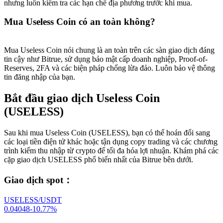
nhưng luôn kiểm tra các hạn chế địa phương trước khi mua.
Mua Useless Coin có an toàn không?
Mua Useless Coin nói chung là an toàn trên các sàn giao dịch đáng
tin cậy như Bitrue, sử dụng bảo mật cấp doanh nghiệp, Proof-of-
Reserves, 2FA và các biện pháp chống lừa đảo. Luôn bảo vệ thông
tin đăng nhập của bạn.
Bắt đầu giao dịch Useless Coin
(USELESS)
Sau khi mua Useless Coin (USELESS), bạn có thể hoán đổi sang
các loại tiền điện tử khác hoặc tận dụng copy trading và các chương
trình kiếm thu nhập từ crypto để tối đa hóa lợi nhuận. Khám phá các
cặp giao dịch USELESS phổ biến nhất của Bitrue bên dưới.
Giao dịch spot
：
USELESS/USDT
0.04048
-10.77
%