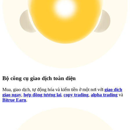
Đăng nhập
Đăng ký
Đăng nhập
Đăng ký
Bộ công cụ giao dịch toàn diện
Mua, giao dịch, tự động hóa và kiếm tiền ở một nơi với
giao dịch
giao ngay
,
hợp đồng tương lai
,
copy trading
,
alpha trading
và
Bitrue Earn
.
Tải ứng dụng
Bitrue