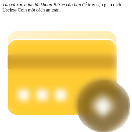
Tạo và xác minh tài khoản Bitrue của bạn
để truy cập giao dịch
Useless Coin một cách an toàn.
Earn
Power Piggy
Làm cho tài sản của bạn tăng giá trị đều đặn