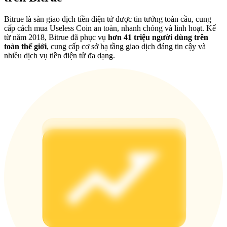
Deposit & Trade BTC to Share 25000 USDT prize pool!
Bitrue là sàn giao dịch tiền điện tử được tin tưởng toàn cầu, cung
cấp cách mua Useless Coin an toàn, nhanh chóng và linh hoạt. Kể
từ năm 2018, Bitrue đã phục vụ
hơn 41 triệu người dùng trên
toàn thế giới
, cung cấp cơ sở hạ tầng giao dịch đáng tin cậy và
Deposit CASHCAT & Win
nhiều dịch vụ tiền điện tử đa dạng.
Share 500000 CASHCAT prize pool
Exclusive for BitMart Users
Register & Trade to Win 500,000 USDT
Precious Metals Trading Carnival
Trade Gold & Silver · 33,333 USDT Bonus