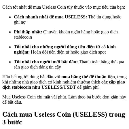
Trở thành Nhà giao dịch Sao chép
Cách tốt nhất để mua Useless Coin tùy thuộc vào mục tiêu của bạn:
Tận hưởng chia sẻ lợi nhuận và hoa hồng giao dịch sao chép
Cách nhanh nhất để mua USELESS:
Thẻ tín dụng hoặc
ghi nợ
Phí thấp nhất:
Chuyển khoản ngân hàng hoặc giao dịch
stablecoin
Tốt nhất cho những người dùng tiền điện tử có kinh
nghiệm:
Hoán đổi tiền điện tử hoặc giao dịch spot
Tốt nhất cho người mới bắt đầu:
Thanh toán bằng thẻ qua
sàn giao dịch đáng tin cậy
Thông tin
Hầu hết người dùng bắt đầu với
mua bằng thẻ để thuận tiện
, trong
khi những nhà giao dịch có kinh nghiệm thường thích
các cặp giao
Phân tích dữ liệu lớn bao gồm thông tin giao dịch, v.v.
dịch stablecoin như USELESS/USDT
để giảm phí.
Mua Useless Coin chỉ mất vài phút. Làm theo ba bước đơn giản này
để bắt đầu.
Cách mua Useless Coin (USELESS) trong
3 bước