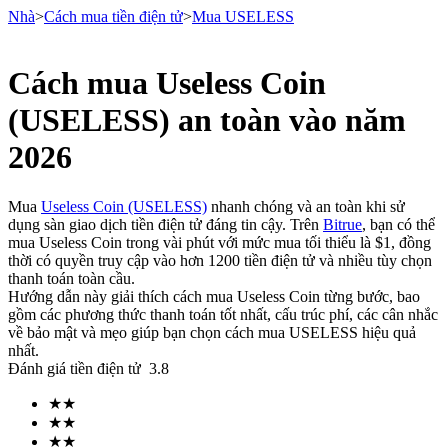
Nhà
>
Cách mua tiền điện tử
>
Mua USELESS
Cách mua Useless Coin
Hợp đồng tương lai
(USELESS) an toàn vào năm
2026
Mua
Useless Coin (USELESS)
nhanh chóng và an toàn khi sử
dụng sàn giao dịch tiền điện tử đáng tin cậy. Trên
Bitrue
, bạn có thể
mua Useless Coin trong vài phút với mức mua tối thiểu là $1, đồng
thời có quyền truy cập vào hơn 1200 tiền điện tử và nhiều tùy chọn
thanh toán toàn cầu.
Hướng dẫn này giải thích cách mua Useless Coin từng bước, bao
USDT Futures
gồm các phương thức thanh toán tốt nhất, cấu trúc phí, các cân nhắc
về bảo mật và mẹo giúp bạn chọn cách mua USELESS hiệu quả
Futures sử dụng USDT làm tài sản thế chấp
nhất.
Đánh giá tiền điện tử
3.8
★
★
★
★
★
★