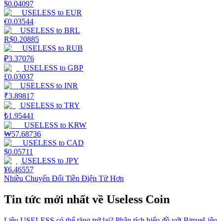
$
0.04097
USELESS
to
EUR
€
0.03544
USELESS
to
BRL
R$
0.20885
USELESS
to
RUB
₽
3.37076
USELESS
to
GBP
£
0.03037
USELESS
to
INR
₹
3.89817
USELESS
to
TRY
₺
1.95441
USELESS
to
KRW
₩
57.68736
USELESS
to
CAD
$
0.05711
USELESS
to
JPY
¥
6.46557
Nhiều Chuyển Đổi Tiền Điện Tử Hơn
Tin tức mới nhất về Useless Coin
Liệu USELESS có thể tăng trở lại? Phân tích biểu đồ với Bitrue
Liệu