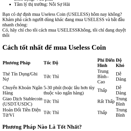
Tâm lý thị trường
:
Nỗi Sợ Hãi
Futures sử dụng USDC làm tài sản thế chấp
Bạn có dự định mua Useless Coin (USELESS) hôm nay không?
Khám phá cách người dùng khác đang mua USELESS và bắt đầu
nhanh chóng:
Có, hãy chỉ cho tôi cách mua USELESS
Không, tôi chỉ đang duyệt
thôi
Cách tốt nhất để mua Useless Coin
Phí Điển
Độ
Phương Pháp
Tốc Độ
Hình
Khó
Sao chép Giao dịch
Trung
Thẻ Tín Dụng/Ghi
Dễ
Tham gia cùng các nhà giao dịch hàng đầu
Tức Thì
Bình–
Nợ
Dàng
Cao
Chuyển Khoản Ngân
5-30 phút (hoặc lâu hơn tùy
Dễ
Thấp
Hàng
thuộc vào ngân hàng)
Dàng
Giao Dịch Stablecoin
Trung
Tức Thì
Rất Thấp
(USDT/USDC)
Bình
Hoán Đổi Tiền Điện
Trung
Tức Thì
Thấp
Tử/Ví
Bình
Phương Pháp Nào Là Tốt Nhất?