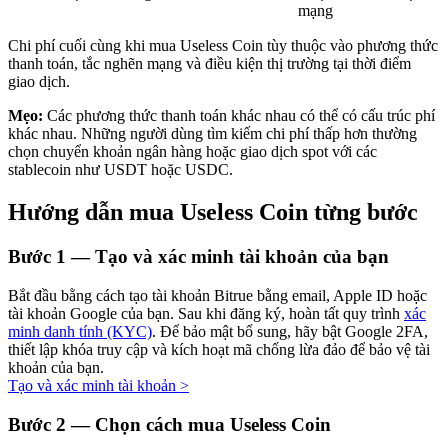
mạng
Chi phí cuối cùng khi mua Useless Coin tùy thuộc vào phương thức
thanh toán, tắc nghẽn mạng và điều kiện thị trường tại thời điểm
giao dịch.
Đầu tư cố định và quản lý tài chính
Mẹo:
Các phương thức thanh toán khác nhau có thể có cấu trúc phí
Tận hưởng việc quản lý tài chính hiện tại và thu nhập lâu dài
khác nhau. Những người dùng tìm kiếm chi phí thấp hơn thường
chọn chuyển khoản ngân hàng hoặc giao dịch spot với các
stablecoin như USDT hoặc USDC.
Hướng dẫn mua Useless Coin từng bước
Bước
1 —
Tạo và xác minh tài khoản của bạn
Bắt đầu bằng cách tạo tài khoản Bitrue bằng email, Apple ID hoặc
tài khoản Google của bạn. Sau khi đăng ký, hoàn tất quy trình
xác
Staking 101
minh danh tính (KYC)
. Để bảo mật bổ sung, hãy bật Google 2FA,
thiết lập khóa truy cập và kích hoạt mã chống lừa đảo để bảo vệ tài
Tìm hiểu về kiếm thu nhập thụ động
khoản của bạn.
Tạo và xác minh tài khoản
>
Bitrue
AI
Bước
2 —
Chọn cách mua Useless Coin