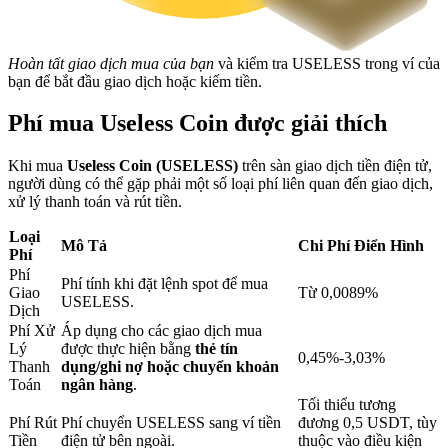
Hoàn tất giao dịch mua của bạn
và kiểm tra USELESS trong ví của
Khóa BTR
bạn để bắt đầu giao dịch hoặc kiếm tiền.
Đầu tư độc quyền cho người nắm giữ BTR
Phí mua Useless Coin được giải thích
Khi mua
Useless Coin (USELESS)
trên sàn giao dịch tiền điện tử,
người dùng có thể gặp phải một số loại phí liên quan đến giao dịch,
xử lý thanh toán và rút tiền.
Loại
Mô Tả
Chi Phí Điển Hình
Phí
Phí
Phí tính khi đặt lệnh spot để mua
Giao
Từ 0,0089%
Khoản vay
USELESS.
Dịch
Phí Xử
Áp dụng cho các giao dịch mua
Dịch vụ vay được hỗ trợ bằng tiền điện tử
Lý
được thực hiện bằng
thẻ tín
0,45%-3,03%
Thanh
dụng/ghi nợ hoặc chuyển khoản
Toán
ngân hàng
.
Tối thiểu tương
Phí Rút
Phí chuyển USELESS sang ví tiền
đương 0,5 USDT, tùy
Tiền
điện tử bên ngoài.
thuộc vào điều kiện