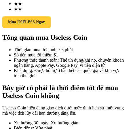
★
★
★
★
Mua USELESS Ngay
COIN-M Futures
Tổng quan mua Useless Coin
Futures sử dụng token làm tài sản thế chấp
Thời gian mua ước tính
:
~3 phút
Số tiền mua tối thiểu
:
$1
TradFi
Phương thức thanh toán
:
Thẻ tín dụng/ghi nợ, chuyển khoản
ngân hàng, Apple Pay, Google Pay, ví tiền điện tử
Phái sinh cổ phiếu, ngoại hối, kim loại quý và hàng hóa
Khả dụng
:
Được hỗ trợ ở hầu hết các quốc gia và khu vực
trên thế giới
Bây giờ có phải là thời điểm tốt để mua
Useless Coin không
Useless Coin hiện đang giao dịch dưới mức đỉnh lịch sử, một vùng
mà việc tích lũy dài hạn thường tăng lên.
Xu hướng 30 ngày
:
Xu hướng giảm
USDC Futures vĩnh cửu
Biến động
:
Vừa phải