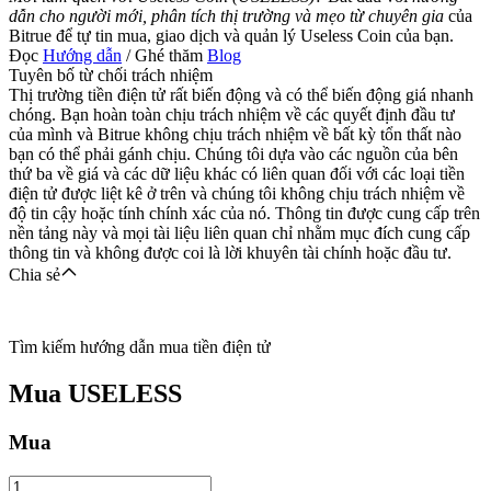
dẫn cho người mới, phân tích thị trường và mẹo từ chuyên gia
của
Bitrue để tự tin mua, giao dịch và quản lý Useless Coin của bạn.
Đọc
Hướng dẫn
/ Ghé thăm
Blog
Tuyên bố từ chối trách nhiệm
Thị trường tiền điện tử rất biến động và có thể biến động giá nhanh
chóng. Bạn hoàn toàn chịu trách nhiệm về các quyết định đầu tư
của mình và Bitrue không chịu trách nhiệm về bất kỳ tổn thất nào
bạn có thể phải gánh chịu. Chúng tôi dựa vào các nguồn của bên
thứ ba về giá và các dữ liệu khác có liên quan đối với các loại tiền
điện tử được liệt kê ở trên và chúng tôi không chịu trách nhiệm về
độ tin cậy hoặc tính chính xác của nó. Thông tin được cung cấp trên
nền tảng này và mọi tài liệu liên quan chỉ nhằm mục đích cung cấp
thông tin và không được coi là lời khuyên tài chính hoặc đầu tư.
Chia sẻ
Tìm kiếm hướng dẫn mua tiền điện tử
Mua
USELESS
Mua