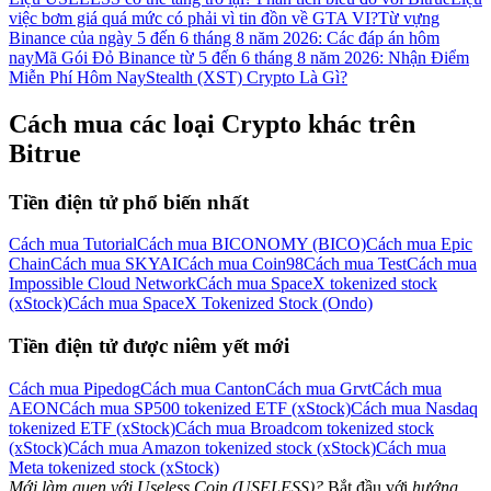
việc bơm giá quá mức có phải vì tin đồn về GTA VI?
Từ vựng
Binance của ngày 5 đến 6 tháng 8 năm 2026: Các đáp án hôm
nay
Mã Gói Đỏ Binance từ 5 đến 6 tháng 8 năm 2026: Nhận Điểm
Miễn Phí Hôm Nay
Stealth (XST) Crypto Là Gì?
Cách mua các loại Crypto khác trên
Bitrue
Tiền điện tử phổ biến nhất
Cách mua Tutorial
Cách mua BICONOMY (BICO)
Cách mua Epic
Chain
Cách mua SKYAI
Cách mua Coin98
Cách mua Test
Cách mua
Impossible Cloud Network
Cách mua SpaceX tokenized stock
(xStock)
Cách mua SpaceX Tokenized Stock (Ondo)
Tiền điện tử được niêm yết mới
Cách mua Pipedog
Cách mua Canton
Cách mua Grvt
Cách mua
AEON
Cách mua SP500 tokenized ETF (xStock)
Cách mua Nasdaq
tokenized ETF (xStock)
Cách mua Broadcom tokenized stock
(xStock)
Cách mua Amazon tokenized stock (xStock)
Cách mua
Meta tokenized stock (xStock)
Mới làm quen với Useless Coin (USELESS)?
Bắt đầu với
hướng