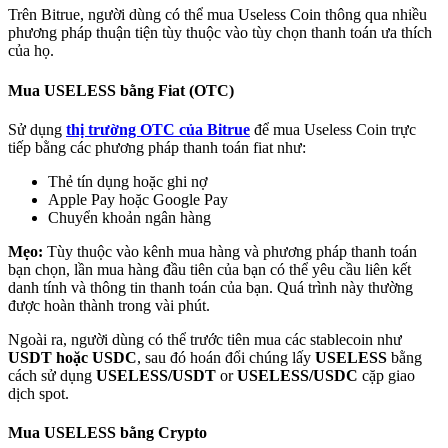
Trên Bitrue, người dùng có thể mua Useless Coin thông qua nhiều
phương pháp thuận tiện tùy thuộc vào tùy chọn thanh toán ưa thích
của họ.
Mua USELESS bằng Fiat (OTC)
Đối tác Bitrue
Sử dụng
thị trường OTC của Bitrue
để mua Useless Coin trực
tiếp bằng các phương pháp thanh toán fiat như:
Thẻ tín dụng hoặc ghi nợ
Apple Pay hoặc Google Pay
Chuyển khoản ngân hàng
Mẹo:
Tùy thuộc vào kênh mua hàng và phương pháp thanh toán
bạn chọn, lần mua hàng đầu tiên của bạn có thể yêu cầu liên kết
danh tính và thông tin thanh toán của bạn. Quá trình này thường
được hoàn thành trong vài phút.
Đối tác Bitrue
Ngoài ra, người dùng có thể trước tiên mua các stablecoin như
USDT hoặc USDC
, sau đó hoán đổi chúng lấy
USELESS
bằng
Lên đến 65% hoa hồng!
cách sử dụng
USELESS/USDT
or
USELESS/USDC
cặp giao
dịch spot.
Mua USELESS bằng Crypto