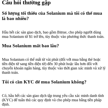
Câu hỏi thường gặp
Số lượng tối thiểu của Solanium mà tôi có thể mua
là bao nhiêu?
Giới thiệu
Hầu hết các sàn giao dịch, bao gồm Bitrue, cho phép người dùng
Mời một người bạn để nhận phần thưởng tiền mặt
mua Solanium từ $1 trở lên, tùy thuộc vào phương thức thanh toán.
BTC Welcome Rewards
Mua Solanium mất bao lâu?
Mua Solanium có thể mất từ vài phút (đối với mua bằng thẻ hoặc
tiền điện tử sang tiền điện tử) đến 30 phút hoặc lâu hơn đối với
chuyển khoản ngân hàng, tùy thuộc vào thời gian xác minh và xử lý
thanh toán.
Tôi có cần KYC để mua Solanium không?
Có, hầu hết các sàn giao dịch tập trung yêu cầu xác minh danh tính
(KYC) để tuân thủ các quy định và cho phép mua bằng tiền pháp
BTC Welcome Rewards
định.