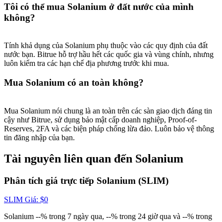
USDT New User Exclusive 10% APR
Tôi có thể mua Solanium ở đất nước của mình
không?
USDT Flexible Staking | Daily Rewards
Tính khả dụng của Solanium phụ thuộc vào các quy định của đất
nước bạn. Bitrue hỗ trợ hầu hết các quốc gia và vùng chính, nhưng
BTC New User Exclusive: 6.5% APR
luôn kiểm tra các hạn chế địa phương trước khi mua.
BTC Flexible Staking | Daily Rewards
Mua Solanium có an toàn không?
Mua Solanium nói chung là an toàn trên các sàn giao dịch đáng tin
cậy như Bitrue, sử dụng bảo mật cấp doanh nghiệp, Proof-of-
Reserves, 2FA và các biện pháp chống lừa đảo. Luôn bảo vệ thông
tin đăng nhập của bạn.
Tài nguyên liên quan đến Solanium
Phân tích giá trực tiếp Solanium (SLIM)
Thêm sự kiện
Nhận giải thưởng và phần thưởng độc quyền
SLIM
Giá
: $
0
Trung tâm phần thưởng
Solanium --% trong 7 ngày qua, --% trong 24 giờ qua và --% trong