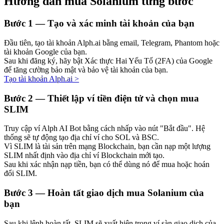
Hướng dẫn mua Solanium từng bước
Bước
1 —
Tạo và xác minh tài khoản của bạn
Đầu tiên, tạo tài khoản Alph.ai bằng email, Telegram, Phantom hoặc
Đầu tư cố định và quản lý tài chính
tài khoản Google của bạn.
Sau khi đăng ký, hãy bật Xác thực Hai Yếu Tố (2FA) của Google
Tận hưởng việc quản lý tài chính hiện tại và thu nhập lâu dài
để tăng cường bảo mật và bảo vệ tài khoản của bạn.
Tạo tài khoản Alph.ai
>
Bước
2 —
Thiết lập ví tiền điện tử và chọn mua
SLIM
Truy cập ví Alph AI Bot bằng cách nhấp vào nút "Bắt đầu". Hệ
thống sẽ tự động tạo địa chỉ ví cho SOL và BSC.
Vì SLIM là tài sản trên mạng Blockchain, bạn cần nạp một lượng
SLIM nhất định vào địa chỉ ví Blockchain mới tạo.
Sau khi xác nhận nạp tiền, bạn có thể dùng nó để mua hoặc hoán
Staking 101
đổi SLIM.
Tìm hiểu về kiếm thu nhập thụ động
Bước
3 —
Hoàn tất giao dịch mua Solanium của
Bitrue
AI
bạn
Sau khi lệnh hoàn tất, SLIM sẽ xuất hiện trong ví sàn giao dịch của