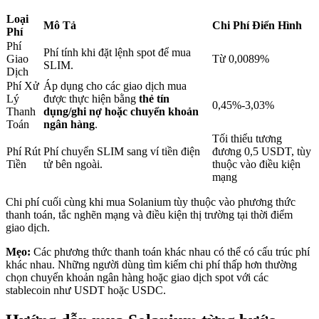
Loại
Mô Tả
Chi Phí Điển Hình
Phí
Khóa BTR
Phí
Phí tính khi đặt lệnh spot để mua
Giao
Từ 0,0089%
SLIM.
Đầu tư độc quyền cho người nắm giữ BTR
Dịch
Phí Xử
Áp dụng cho các giao dịch mua
Lý
được thực hiện bằng
thẻ tín
0,45%-3,03%
Thanh
dụng/ghi nợ hoặc chuyển khoản
Toán
ngân hàng
.
Tối thiểu tương
Phí Rút
Phí chuyển SLIM sang ví tiền điện
đương 0,5 USDT, tùy
Tiền
tử bên ngoài.
thuộc vào điều kiện
mạng
Chi phí cuối cùng khi mua Solanium tùy thuộc vào phương thức
Khoản vay
thanh toán, tắc nghẽn mạng và điều kiện thị trường tại thời điểm
giao dịch.
Dịch vụ vay được hỗ trợ bằng tiền điện tử
Mẹo:
Các phương thức thanh toán khác nhau có thể có cấu trúc phí
khác nhau. Những người dùng tìm kiếm chi phí thấp hơn thường
chọn chuyển khoản ngân hàng hoặc giao dịch spot với các
stablecoin như USDT hoặc USDC.