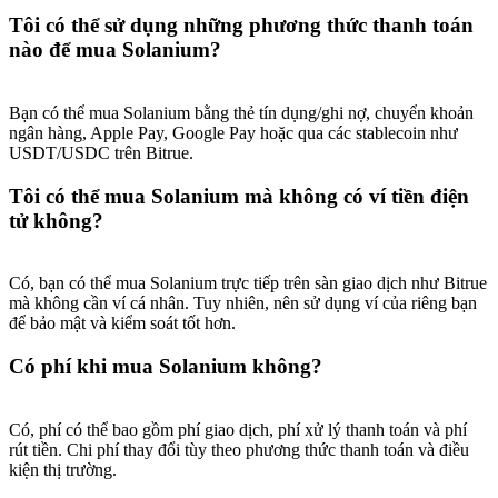
Deposit & Trade BTC to Share 25000 USDT prize pool!
Tôi có thể sử dụng những phương thức thanh toán
nào để mua Solanium?
Deposit CASHCAT & Win
Bạn có thể mua Solanium bằng thẻ tín dụng/ghi nợ, chuyển khoản
ngân hàng, Apple Pay, Google Pay hoặc qua các stablecoin như
Share 500000 CASHCAT prize pool
USDT/USDC trên Bitrue.
Tôi có thể mua Solanium mà không có ví tiền điện
tử không?
Exclusive for BitMart Users
Register & Trade to Win 500,000 USDT
Có, bạn có thể mua Solanium trực tiếp trên sàn giao dịch như Bitrue
mà không cần ví cá nhân. Tuy nhiên, nên sử dụng ví của riêng bạn
để bảo mật và kiểm soát tốt hơn.
Có phí khi mua Solanium không?
Precious Metals Trading Carnival
Trade Gold & Silver · 33,333 USDT Bonus
Có, phí có thể bao gồm phí giao dịch, phí xử lý thanh toán và phí
rút tiền. Chi phí thay đổi tùy theo phương thức thanh toán và điều
kiện thị trường.