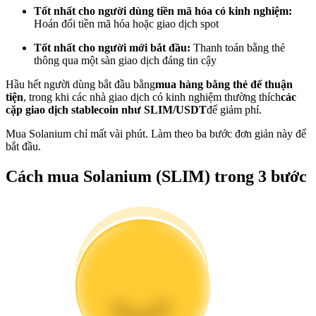
Tốt nhất cho người dùng tiền mã hóa có kinh nghiệm:
Trở thành Nhà giao dịch Sao chép
Hoán đổi tiền mã hóa hoặc giao dịch spot
Tận hưởng chia sẻ lợi nhuận và hoa hồng giao dịch sao chép
Tốt nhất cho người mới bắt đầu:
Thanh toán bằng thẻ
thông qua một sàn giao dịch đáng tin cậy
Hầu hết người dùng bắt đầu bằng
mua hàng bằng thẻ để thuận
tiện
, trong khi các nhà giao dịch có kinh nghiệm thường thích
các
cặp giao dịch stablecoin như SLIM/USDT
để giảm phí.
Mua Solanium chỉ mất vài phút. Làm theo ba bước đơn giản này để
bắt đầu.
Cách mua Solanium (SLIM) trong 3 bước
Thông tin
Phân tích dữ liệu lớn bao gồm thông tin giao dịch, v.v.