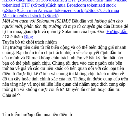
tokenized ETF (xStock)
Cách mua Broadcom tokenized stock
(xStock)
Cách mua Amazon tokenized stock (xStock)
Cách mua
Meta tokenized stock (xStock)
Mới làm quen với Solanium (SLIM)?
Bắt đầu với
hướng dẫn cho
người mới, phân tích thị trường và mẹo từ chuyên gia
của Bitrue để
tự tin mua, giao dịch và quản lý Solanium của bạn. Đọc
Hướng dẫn
Việt
/ Ghé thăm
Blog
Tuyên bố từ chối trách nhiệm
Thị trường tiền điện tử rất biến động và có thể biến động giá nhanh
chóng. Bạn hoàn toàn chịu trách nhiệm về các quyết định đầu tư
của mình và Bitrue không chịu trách nhiệm về bất kỳ tổn thất nào
bạn có thể phải gánh chịu. Chúng tôi dựa vào các nguồn của bên
thứ ba về giá và các dữ liệu khác có liên quan đối với các loại tiền
điện tử được liệt kê ở trên và chúng tôi không chịu trách nhiệm về
độ tin cậy hoặc tính chính xác của nó. Thông tin được cung cấp trên
nền tảng này và mọi tài liệu liên quan chỉ nhằm mục đích cung cấp
thông tin và không được coi là lời khuyên tài chính hoặc đầu tư.
Chia sẻ
Tìm kiếm hướng dẫn mua tiền điện tử