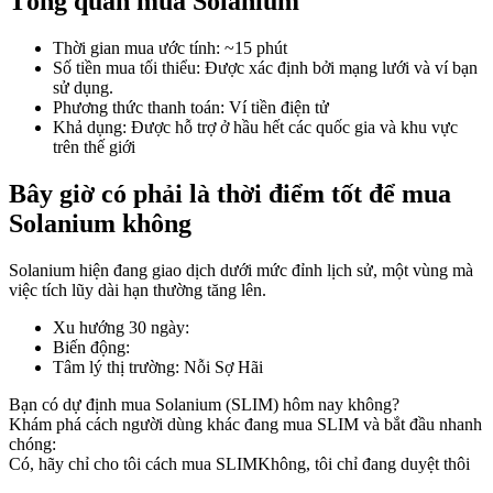
Tổng quan mua Solanium
Thời gian mua ước tính
:
~15 phút
Số tiền mua tối thiểu
:
Được xác định bởi mạng lưới và ví bạn
sử dụng.
COIN-M Futures
Phương thức thanh toán
:
Ví tiền điện tử
Khả dụng
:
Được hỗ trợ ở hầu hết các quốc gia và khu vực
Futures sử dụng token làm tài sản thế chấp
trên thế giới
Bây giờ có phải là thời điểm tốt để mua
TradFi
Solanium không
Phái sinh cổ phiếu, ngoại hối, kim loại quý và hàng hóa
Solanium hiện đang giao dịch dưới mức đỉnh lịch sử, một vùng mà
việc tích lũy dài hạn thường tăng lên.
Xu hướng 30 ngày
:
Biến động
:
Tâm lý thị trường
:
Nỗi Sợ Hãi
Bạn có dự định mua Solanium (SLIM) hôm nay không?
Khám phá cách người dùng khác đang mua SLIM và bắt đầu nhanh
chóng:
Có, hãy chỉ cho tôi cách mua SLIM
Không, tôi chỉ đang duyệt thôi
USDC Futures vĩnh cửu