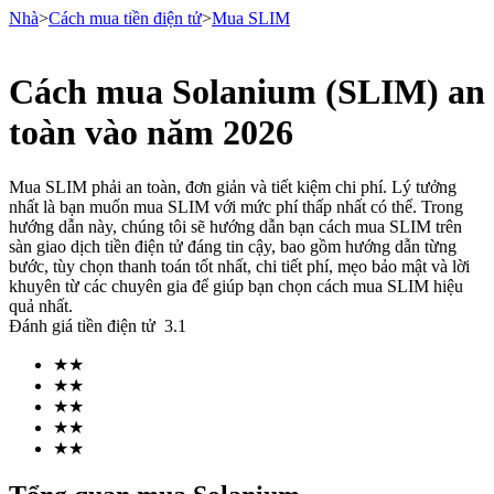
Nhà
>
Cách mua tiền điện tử
>
Mua SLIM
Cách mua Solanium (SLIM) an
Hợp đồng tương lai
toàn vào năm 2026
Mua SLIM phải an toàn, đơn giản và tiết kiệm chi phí. Lý tưởng
nhất là bạn muốn mua SLIM với mức phí thấp nhất có thể. Trong
hướng dẫn này, chúng tôi sẽ hướng dẫn bạn cách mua SLIM trên
sàn giao dịch tiền điện tử đáng tin cậy, bao gồm hướng dẫn từng
bước, tùy chọn thanh toán tốt nhất, chi tiết phí, mẹo bảo mật và lời
khuyên từ các chuyên gia để giúp bạn chọn cách mua SLIM hiệu
quả nhất.
Đánh giá tiền điện tử
3.1
USDT Futures
★
★
Futures sử dụng USDT làm tài sản thế chấp
★
★
★
★
★
★
★
★