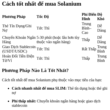
Cách tốt nhất để mua Solanium
Futures sử dụng USDC làm tài sản thế chấp
Phí Điển
Độ
Phương Pháp
Tốc Độ
Hình
Khó
Trung
Thẻ Tín Dụng/Ghi
Dễ
Tức Thì
Bình–
Nợ
Dàng
Cao
Chuyển Khoản Ngân
5-30 phút (hoặc lâu hơn tùy
Dễ
Thấp
Hàng
thuộc vào ngân hàng)
Dàng
Giao Dịch Stablecoin
Trung
Tức Thì
Rất Thấp
(USDT/USDC)
Bình
Sao chép Giao dịch
Hoán Đổi Tiền Điện
Trung
Tức Thì
Thấp
Tử/Ví
Bình
Tham gia cùng các nhà giao dịch hàng đầu
Phương Pháp Nào Là Tốt Nhất?
Cách tốt nhất để mua Solanium phụ thuộc vào mục tiêu của bạn:
Cách nhanh nhất để mua SLIM:
Thẻ tín dụng hoặc thẻ ghi
nợ
Phí thấp nhất:
Chuyển khoản ngân hàng hoặc giao dịch
stablecoin