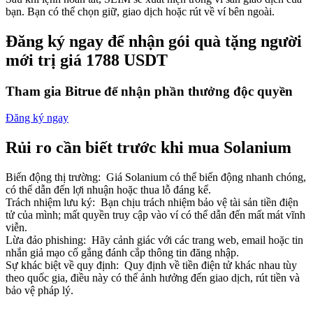
bạn. Bạn có thể chọn giữ, giao dịch hoặc rút về ví bên ngoài.
Đăng ký ngay để nhận gói quà tặng người
mới trị giá 1788 USDT
Đối tác Bitrue
Tham gia Bitrue để nhận phần thưởng độc quyền
Đăng ký ngay
Rủi ro cần biết trước khi mua Solanium
Biến động thị trường
:
Giá Solanium có thể biến động nhanh chóng,
có thể dẫn đến lợi nhuận hoặc thua lỗ đáng kể.
Trách nhiệm lưu ký
:
Bạn chịu trách nhiệm bảo vệ tài sản tiền điện
tử của mình; mất quyền truy cập vào ví có thể dẫn đến mất mát vĩnh
Đối tác Bitrue
viễn.
Lừa đảo phishing
:
Hãy cảnh giác với các trang web, email hoặc tin
Lên đến 65% hoa hồng!
nhắn giả mạo cố gắng đánh cắp thông tin đăng nhập.
Sự khác biệt về quy định
:
Quy định về tiền điện tử khác nhau tùy
theo quốc gia, điều này có thể ảnh hưởng đến giao dịch, rút tiền và
bảo vệ pháp lý.