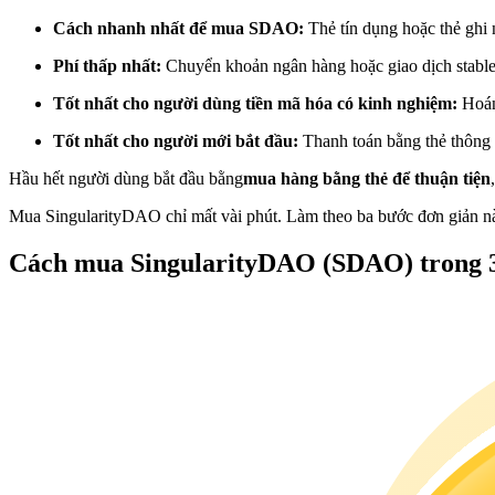
Futures sử dụng USDC làm tài sản thế chấp
Cách nhanh nhất để mua SDAO:
Thẻ tín dụng hoặc thẻ ghi 
Phí thấp nhất:
Chuyển khoản ngân hàng hoặc giao dịch stabl
Tốt nhất cho người dùng tiền mã hóa có kinh nghiệm:
Hoán
Tốt nhất cho người mới bắt đầu:
Thanh toán bằng thẻ thông 
Hầu hết người dùng bắt đầu bằng
mua hàng bằng thẻ để thuận tiện
Mua SingularityDAO chỉ mất vài phút. Làm theo ba bước đơn giản nà
Sao chép Giao dịch
Cách mua SingularityDAO (SDAO) trong 
Tham gia cùng các nhà giao dịch hàng đầu