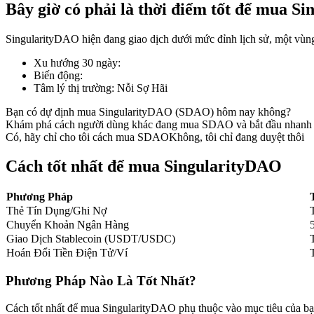
Bây giờ có phải là thời điểm tốt để mua 
SingularityDAO hiện đang giao dịch dưới mức đỉnh lịch sử, một vùng 
Xu hướng 30 ngày
:
COIN-M Futures
Biến động
:
Tâm lý thị trường
:
Nỗi Sợ Hãi
Futures sử dụng token làm tài sản thế chấp
Bạn có dự định mua SingularityDAO (SDAO) hôm nay không?
Khám phá cách người dùng khác đang mua SDAO và bắt đầu nhanh
Có, hãy chỉ cho tôi cách mua SDAO
Không, tôi chỉ đang duyệt thôi
TradFi
Phái sinh cổ phiếu, ngoại hối, kim loại quý và hàng hóa
Cách tốt nhất để mua SingularityDAO
Phương Pháp
Thẻ Tín Dụng/Ghi Nợ
Chuyển Khoản Ngân Hàng
Giao Dịch Stablecoin (USDT/USDC)
Hoán Đổi Tiền Điện Tử/Ví
Phương Pháp Nào Là Tốt Nhất?
USDC Futures vĩnh cửu
Cách tốt nhất để mua SingularityDAO phụ thuộc vào mục tiêu của bạ