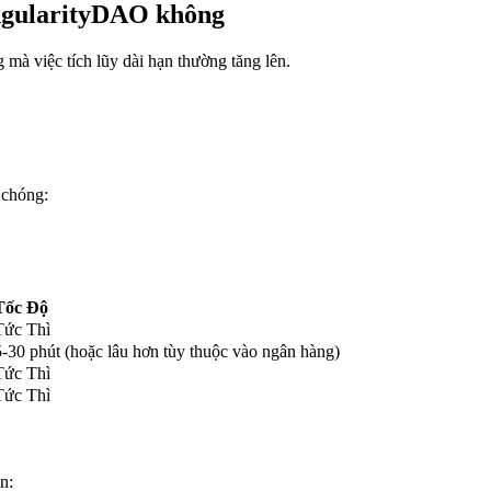
SingularityDAO không
mà việc tích lũy dài hạn thường tăng lên.
 chóng:
Tốc Độ
Tức Thì
5-30 phút (hoặc lâu hơn tùy thuộc vào ngân hàng)
Tức Thì
Tức Thì
n: