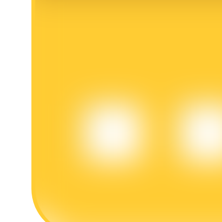
Khóa BTR
Đầu tư độc quyền cho người nắm giữ BTR
Khoản vay
Dịch vụ vay được hỗ trợ bằng tiền điện tử