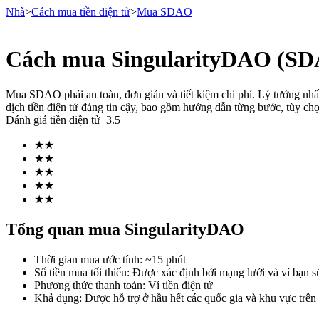
Nhà
>
Cách mua tiền điện tử
>
Mua SDAO
Cách mua SingularityDAO (SDA
Hợp đồng tương lai
Mua SDAO phải an toàn, đơn giản và tiết kiệm chi phí. Lý tưởng n
dịch tiền điện tử đáng tin cậy, bao gồm hướng dẫn từng bước, tùy ch
Đánh giá tiền điện tử
3.5
★
★
★
★
★
★
★
★
★
★
USDT Futures
Tổng quan mua SingularityDAO
Futures sử dụng USDT làm tài sản thế chấp
Thời gian mua ước tính
:
~15 phút
Số tiền mua tối thiểu
:
Được xác định bởi mạng lưới và ví bạn s
Phương thức thanh toán
:
Ví tiền điện tử
Khả dụng
:
Được hỗ trợ ở hầu hết các quốc gia và khu vực trên 