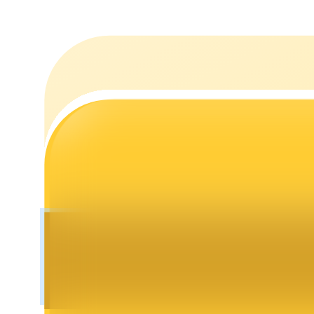
Staking
Lợi nhuận cao và truy cập ngay lập tức
Launchpool
Đặt cọc linh hoạt để kiếm được các token phổ biến.