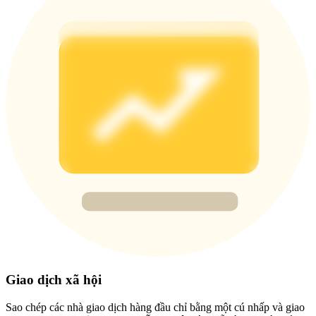
Deposit & Trade BTC to Share 25000 USDT prize pool!
Deposit CASHCAT & Win
Share 500000 CASHCAT prize pool
Exclusive for BitMart Users
Register & Trade to Win 500,000 USDT
Precious Metals Trading Carnival
Trade Gold & Silver · 33,333 USDT Bonus
Giao dịch xã hội
Sao chép các nhà giao dịch hàng đầu chỉ bằng một cú nhấp và giao