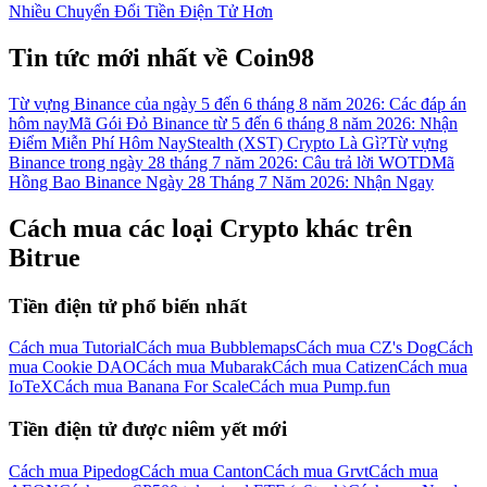
Nhiều Chuyển Đổi Tiền Điện Tử Hơn
Tin tức mới nhất về Coin98
Từ vựng Binance của ngày 5 đến 6 tháng 8 năm 2026: Các đáp án
hôm nay
Mã Gói Đỏ Binance từ 5 đến 6 tháng 8 năm 2026: Nhận
Điểm Miễn Phí Hôm Nay
Stealth (XST) Crypto Là Gì?
Từ vựng
Binance trong ngày 28 tháng 7 năm 2026: Câu trả lời WOTD
Mã
Hồng Bao Binance Ngày 28 Tháng 7 Năm 2026: Nhận Ngay
Cách mua các loại Crypto khác trên
Bitrue
Tiền điện tử phổ biến nhất
Cách mua Tutorial
Cách mua Bubblemaps
Cách mua CZ's Dog
Cách
mua Cookie DAO
Cách mua Mubarak
Cách mua Catizen
Cách mua
IoTeX
Cách mua Banana For Scale
Cách mua Pump.fun
Tiền điện tử được niêm yết mới
Cách mua Pipedog
Cách mua Canton
Cách mua Grvt
Cách mua