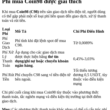
Phí mua Coin98 được giải thích
Khi mua
Coin98 (C98)
trên sàn giao dịch tiền điện tử, người dùng
Khóa BTR
có thể gặp phải một số loại phí liên quan đến giao dịch, xử lý thanh
toán và rút tiền.
Đầu tư độc quyền cho người nắm giữ BTR
Loại
Mô Tả
Chi Phí Điển Hình
Phí
Phí
Phí tính khi đặt lệnh spot để mua
Giao
Từ 0,0089%
C98.
Dịch
Phí Xử
Áp dụng cho các giao dịch mua
Lý
được thực hiện bằng
thẻ tín
0,45%-3,03%
Thanh
dụng/ghi nợ hoặc chuyển khoản
Toán
ngân hàng
.
Tối thiểu tương
Khoản vay
Phí Rút
Phí chuyển C98 sang ví tiền điện tử
đương 0,5 USDT, tùy
Tiền
bên ngoài.
thuộc vào điều kiện
Dịch vụ vay được hỗ trợ bằng tiền điện tử
mạng
Chi phí cuối cùng khi mua Coin98 tùy thuộc vào phương thức
thanh toán, tắc nghẽn mạng và điều kiện thị trường tại thời điểm
giao dịch.
Mẹo:
Các phương thức thanh toán khác nhau có thể có cấu trúc phí