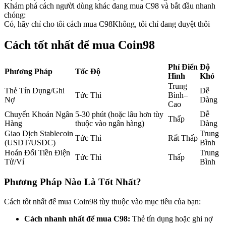
Khám phá cách người dùng khác đang mua C98 và bắt đầu nhanh
Futures sử dụng USDC làm tài sản thế chấp
chóng:
Có, hãy chỉ cho tôi cách mua C98
Không, tôi chỉ đang duyệt thôi
Cách tốt nhất để mua Coin98
Phí Điển
Độ
Phương Pháp
Tốc Độ
Hình
Khó
Trung
Thẻ Tín Dụng/Ghi
Dễ
Tức Thì
Bình–
Nợ
Dàng
Cao
Sao chép Giao dịch
Chuyển Khoản Ngân
5-30 phút (hoặc lâu hơn tùy
Dễ
Thấp
Hàng
thuộc vào ngân hàng)
Dàng
Tham gia cùng các nhà giao dịch hàng đầu
Giao Dịch Stablecoin
Trung
Tức Thì
Rất Thấp
(USDT/USDC)
Bình
Hoán Đổi Tiền Điện
Trung
Tức Thì
Thấp
Tử/Ví
Bình
Phương Pháp Nào Là Tốt Nhất?
Cách tốt nhất để mua Coin98 tùy thuộc vào mục tiêu của bạn:
Cách nhanh nhất để mua C98:
Thẻ tín dụng hoặc ghi nợ