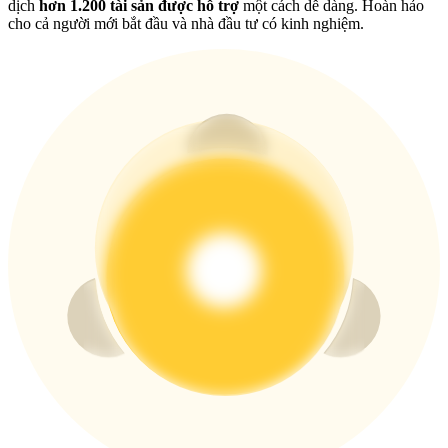
USDT New User Exclusive 10% APR
dịch
hơn 1.200 tài sản được hỗ trợ
một cách dễ dàng. Hoàn hảo
cho cả người mới bắt đầu và nhà đầu tư có kinh nghiệm.
USDT Flexible Staking | Daily Rewards
BTC New User Exclusive: 6.5% APR
BTC Flexible Staking | Daily Rewards
Thêm sự kiện
Nhận giải thưởng và phần thưởng độc quyền
Trung tâm phần thưởng