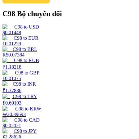
C98 Bộ chuyển đổi
C98
to
USD
$
0.01448
C98
to
EUR
€
0.01259
C98
to
BRL
R$
0.07384
C98
to
RUB
₽
1.18218
C98
to
GBP
£
0.01075
C98
to
INR
₹
1.37836
C98
to
TRY
₺
0.69103
C98
to
KRW
₩
20.39693
C98
to
CAD
$
0.02021
C98
to
JPY
¥
2.28626