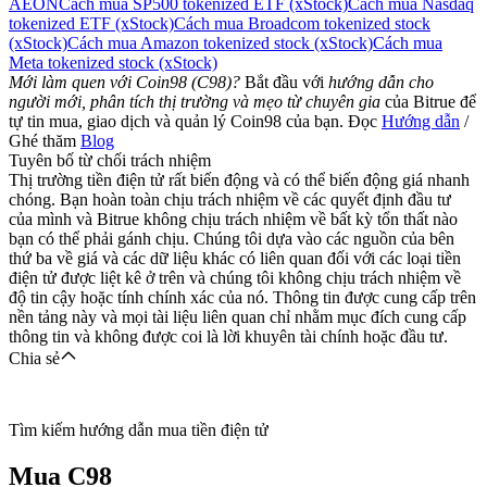
AEON
Cách mua SP500 tokenized ETF (xStock)
Cách mua Nasdaq
tokenized ETF (xStock)
Cách mua Broadcom tokenized stock
(xStock)
Cách mua Amazon tokenized stock (xStock)
Cách mua
Meta tokenized stock (xStock)
Mới làm quen với Coin98 (C98)?
Bắt đầu với
hướng dẫn cho
người mới, phân tích thị trường và mẹo từ chuyên gia
của Bitrue để
tự tin mua, giao dịch và quản lý Coin98 của bạn. Đọc
Hướng dẫn
/
Ghé thăm
Blog
Tuyên bố từ chối trách nhiệm
Thị trường tiền điện tử rất biến động và có thể biến động giá nhanh
chóng. Bạn hoàn toàn chịu trách nhiệm về các quyết định đầu tư
của mình và Bitrue không chịu trách nhiệm về bất kỳ tổn thất nào
bạn có thể phải gánh chịu. Chúng tôi dựa vào các nguồn của bên
thứ ba về giá và các dữ liệu khác có liên quan đối với các loại tiền
điện tử được liệt kê ở trên và chúng tôi không chịu trách nhiệm về
độ tin cậy hoặc tính chính xác của nó. Thông tin được cung cấp trên
nền tảng này và mọi tài liệu liên quan chỉ nhằm mục đích cung cấp
thông tin và không được coi là lời khuyên tài chính hoặc đầu tư.
Chia sẻ
Tìm kiếm hướng dẫn mua tiền điện tử
Mua
C98