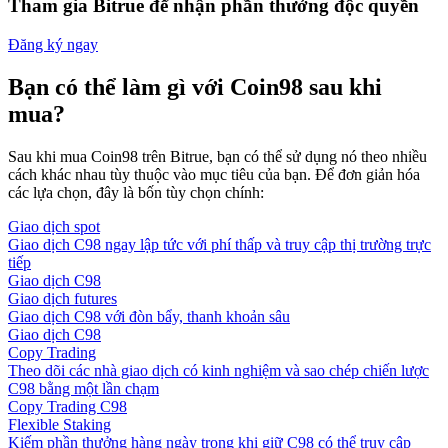
Tham gia Bitrue để nhận phần thưởng độc quyền
Đăng ký ngay
Bạn có thể làm gì với Coin98 sau khi
mua?
Sau khi mua Coin98 trên Bitrue, bạn có thể sử dụng nó theo nhiều
cách khác nhau tùy thuộc vào mục tiêu của bạn. Để đơn giản hóa
các lựa chọn, đây là bốn tùy chọn chính:
Giao dịch spot
Giao dịch C98 ngay lập tức với phí thấp và truy cập thị trường trực
tiếp
Giao dịch C98
Giao dịch futures
Giao dịch C98 với đòn bẩy, thanh khoản sâu
Giao dịch C98
Copy Trading
Theo dõi các nhà giao dịch có kinh nghiệm và sao chép chiến lược
C98 bằng một lần chạm
Copy Trading C98
Flexible Staking
Kiếm phần thưởng hàng ngày trong khi giữ C98 có thể truy cập