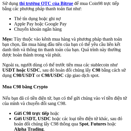
Sử dụng
thị trường OTC của Bitrue
để mua Coin98 trực tiếp
bằng các phương pháp thanh toán fiat như:
Thẻ tín dụng hoặc ghi nợ
Apple Pay hoặc Google Pay
Chuyển khoản ngân hàng
Đối tác Bitrue
Mẹo:
Tùy thuộc vào kênh mua hàng và phương pháp thanh toán
bạn chọn, lần mua hàng đầu tiên của bạn có thể yêu cầu liên kết
danh tính và thông tin thanh toán của bạn. Quá trình này thường
được hoàn thành trong vài phút.
Ngoài ra, người dùng có thể trước tiên mua các stablecoin như
USDT hoặc USDC
, sau đó hoán đổi chúng lấy
C98
bằng cách sử
dụng
C98/USDT
or
C98/USDC
cặp giao dịch spot.
Mua C98 bằng Crypto
Đối tác Bitrue
Nếu bạn đã có tiền điện tử, bạn có thể gửi chúng vào ví tiền điện tử
của mình và chuyển đổi sang C98.
Lên đến 65% hoa hồng!
Gửi C98 trực tiếp
hoặc
Gửi USDT, USDC
hoặc các loại tiền điện tử khác, sau đó
hoán đổi chúng lấy C98 thông qua
Spot
,
Futures
hoặc
Alpha Trading
.