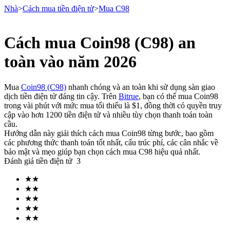
Nhà
>
Cách mua tiền điện tử
>
Mua C98
Cách mua Coin98 (C98) an
Hợp đồng tương lai
toàn vào năm 2026
Mua
Coin98 (C98)
nhanh chóng và an toàn khi sử dụng sàn giao
dịch tiền điện tử đáng tin cậy. Trên
Bitrue
, bạn có thể mua Coin98
trong vài phút với mức mua tối thiểu là $1, đồng thời có quyền truy
cập vào hơn 1200 tiền điện tử và nhiều tùy chọn thanh toán toàn
cầu.
Hướng dẫn này giải thích cách mua Coin98 từng bước, bao gồm
các phương thức thanh toán tốt nhất, cấu trúc phí, các cân nhắc về
bảo mật và mẹo giúp bạn chọn cách mua C98 hiệu quả nhất.
USDT Futures
Đánh giá tiền điện tử
3
Futures sử dụng USDT làm tài sản thế chấp
★
★
★
★
★
★
★
★
★
★