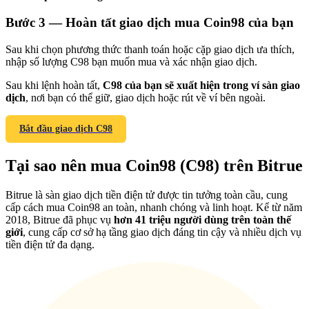
Bước
3 —
Hoàn tất giao dịch mua Coin98 của bạn
Sau khi chọn phương thức thanh toán hoặc cặp giao dịch ưa thích,
nhập số lượng C98 bạn muốn mua và xác nhận giao dịch.
Giới thiệu
Sau khi lệnh hoàn tất,
C98 của bạn sẽ xuất hiện trong ví sàn giao
dịch
, nơi bạn có thể giữ, giao dịch hoặc rút về ví bên ngoài.
Mời một người bạn để nhận phần thưởng tiền mặt
BTC Welcome Rewards
Bắt đầu giao dịch C98
Tại sao nên mua Coin98 (C98) trên Bitrue
Bitrue là sàn giao dịch tiền điện tử được tin tưởng toàn cầu, cung
cấp cách mua Coin98 an toàn, nhanh chóng và linh hoạt. Kể từ năm
2018, Bitrue đã phục vụ
hơn 41 triệu người dùng trên toàn thế
giới
, cung cấp cơ sở hạ tầng giao dịch đáng tin cậy và nhiều dịch vụ
tiền điện tử đa dạng.
BTC Welcome Rewards