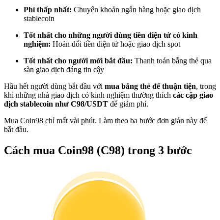
Trở thành Nhà giao dịch Sao chép
Phí thấp nhất:
Chuyển khoản ngân hàng hoặc giao dịch
stablecoin
Tận hưởng chia sẻ lợi nhuận và hoa hồng giao dịch sao chép
Tốt nhất cho những người dùng tiền điện tử có kinh
nghiệm:
Hoán đổi tiền điện tử hoặc giao dịch spot
Tốt nhất cho người mới bắt đầu:
Thanh toán bằng thẻ qua
sàn giao dịch đáng tin cậy
Hầu hết người dùng bắt đầu với
mua bằng thẻ để thuận tiện
, trong
khi những nhà giao dịch có kinh nghiệm thường thích
các cặp giao
dịch stablecoin như C98/USDT
để giảm phí.
Mua Coin98 chỉ mất vài phút. Làm theo ba bước đơn giản này để
Thông tin
bắt đầu.
Phân tích dữ liệu lớn bao gồm thông tin giao dịch, v.v.
Cách mua Coin98 (C98) trong 3 bước