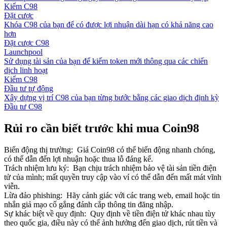
Kiếm C98
Đặt cược
Khóa C98 của bạn để có được lợi nhuận dài hạn có khả năng cao
hơn
Đặt cược C98
Launchpool
Sử dụng tài sản của bạn để kiếm token mới thông qua các chiến
dịch linh hoạt
Kiếm C98
Đầu tư tự động
Xây dựng vị trí C98 của bạn từng bước bằng các giao dịch định kỳ
Đầu tư C98
Rủi ro cần biết trước khi mua Coin98
Biến động thị trường
:
Giá Coin98 có thể biến động nhanh chóng,
có thể dẫn đến lợi nhuận hoặc thua lỗ đáng kể.
Trách nhiệm lưu ký
:
Bạn chịu trách nhiệm bảo vệ tài sản tiền điện
tử của mình; mất quyền truy cập vào ví có thể dẫn đến mất mát vĩnh
viễn.
Lừa đảo phishing
:
Hãy cảnh giác với các trang web, email hoặc tin
nhắn giả mạo cố gắng đánh cắp thông tin đăng nhập.
Sự khác biệt về quy định
:
Quy định về tiền điện tử khác nhau tùy
theo quốc gia, điều này có thể ảnh hưởng đến giao dịch, rút tiền và