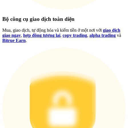
Đăng nhập
Đăng ký
Bộ công cụ giao dịch toàn diện
Mua, giao dịch, tự động hóa và kiếm tiền ở một nơi với
giao dịch
giao ngay
,
hợp đồng tương lai
,
copy trading
,
alpha trading
và
Bitrue Earn
.
Đăng nhập
Đăng ký
Tải ứng dụng
Bitrue