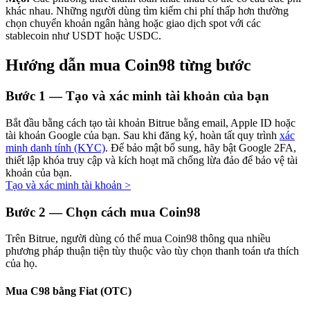
khác nhau. Những người dùng tìm kiếm chi phí thấp hơn thường
chọn chuyển khoản ngân hàng hoặc giao dịch spot với các
stablecoin như USDT hoặc USDC.
Hướng dẫn mua Coin98 từng bước
Đầu tư cố định và quản lý tài chính
Tận hưởng việc quản lý tài chính hiện tại và thu nhập lâu dài
Bước
1 —
Tạo và xác minh tài khoản của bạn
Bắt đầu bằng cách tạo tài khoản Bitrue bằng email, Apple ID hoặc
tài khoản Google của bạn. Sau khi đăng ký, hoàn tất quy trình
xác
minh danh tính (KYC)
. Để bảo mật bổ sung, hãy bật Google 2FA,
thiết lập khóa truy cập và kích hoạt mã chống lừa đảo để bảo vệ tài
khoản của bạn.
Tạo và xác minh tài khoản
>
Bước
2 —
Chọn cách mua Coin98
Staking 101
Trên Bitrue, người dùng có thể mua Coin98 thông qua nhiều
phương pháp thuận tiện tùy thuộc vào tùy chọn thanh toán ưa thích
Tìm hiểu về kiếm thu nhập thụ động
của họ.
Bitrue
AI
Mua C98 bằng Fiat (OTC)