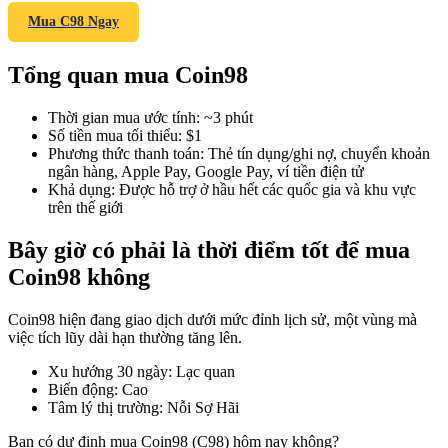
Mua C98 Ngay
Tổng quan mua Coin98
COIN-M Futures
Thời gian mua ước tính
:
~3 phút
Futures sử dụng token làm tài sản thế chấp
Số tiền mua tối thiểu
:
$1
Phương thức thanh toán
:
Thẻ tín dụng/ghi nợ, chuyển khoản
ngân hàng, Apple Pay, Google Pay, ví tiền điện tử
Khả dụng
:
Được hỗ trợ ở hầu hết các quốc gia và khu vực
TradFi
trên thế giới
Phái sinh cổ phiếu, ngoại hối, kim loại quý và hàng hóa
Bây giờ có phải là thời điểm tốt để mua
Coin98 không
Coin98 hiện đang giao dịch dưới mức đỉnh lịch sử, một vùng mà
việc tích lũy dài hạn thường tăng lên.
Xu hướng 30 ngày
:
Lạc quan
Biến động
:
Cao
Tâm lý thị trường
:
Nỗi Sợ Hãi
USDC Futures vĩnh cửu
Bạn có dự định mua Coin98 (C98) hôm nay không?