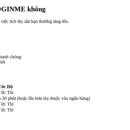
 DOGINME không
ệc tích lũy dài hạn thường tăng lên.
hanh chóng:
hôi
Tốc Độ
Tức Thì
5-30 phút (hoặc lâu hơn tùy thuộc vào ngân hàng)
Tức Thì
Tức Thì