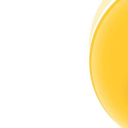
Trở thành Nhà giao dịch Sao chép
Tận hưởng chia sẻ lợi nhuận và hoa hồng giao dịch sao chép
Thông tin
Phân tích dữ liệu lớn bao gồm thông tin giao dịch, v.v.