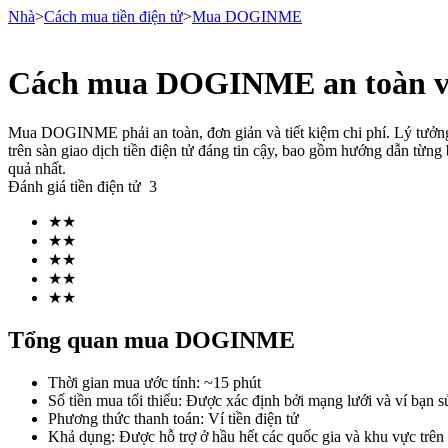
Nhà
>
Cách mua tiền điện tử
>
Mua DOGINME
Cách mua DOGINME an toàn v
Hợp đồng tương lai
Mua DOGINME phải an toàn, đơn giản và tiết kiệm chi phí. Lý tư
trên sàn giao dịch tiền điện tử đáng tin cậy, bao gồm hướng dẫn từn
quả nhất.
Đánh giá tiền điện tử
3
★
★
★
★
★
★
★
★
★
★
USDT Futures
Tổng quan mua DOGINME
Futures sử dụng USDT làm tài sản thế chấp
Thời gian mua ước tính
:
~15 phút
Số tiền mua tối thiểu
:
Được xác định bởi mạng lưới và ví bạn s
Phương thức thanh toán
:
Ví tiền điện tử
Khả dụng
:
Được hỗ trợ ở hầu hết các quốc gia và khu vực trên 