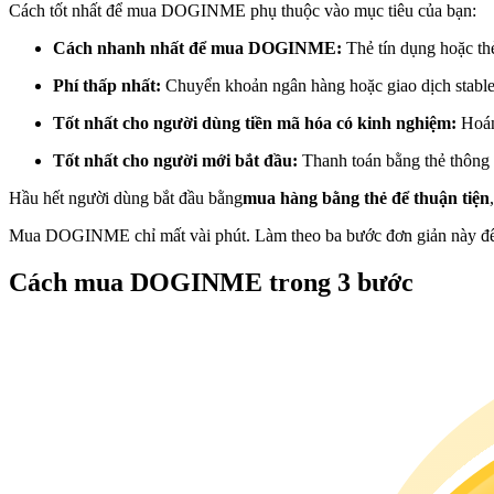
Cách tốt nhất để mua DOGINME phụ thuộc vào mục tiêu của bạn:
Futures sử dụng USDC làm tài sản thế chấp
Cách nhanh nhất để mua DOGINME:
Thẻ tín dụng hoặc th
Phí thấp nhất:
Chuyển khoản ngân hàng hoặc giao dịch stabl
Tốt nhất cho người dùng tiền mã hóa có kinh nghiệm:
Hoán
Tốt nhất cho người mới bắt đầu:
Thanh toán bằng thẻ thông 
Hầu hết người dùng bắt đầu bằng
mua hàng bằng thẻ để thuận tiện
Mua DOGINME chỉ mất vài phút. Làm theo ba bước đơn giản này để
Sao chép Giao dịch
Cách mua DOGINME trong 3 bước
Tham gia cùng các nhà giao dịch hàng đầu