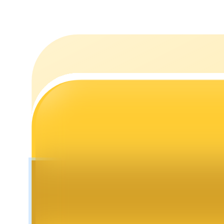
Staking
Lợi nhuận cao và truy cập ngay lập tức
Launchpool
Đặt cọc linh hoạt để kiếm được các token phổ biến.