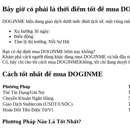
Bây giờ có phải là thời điểm tốt để mua
DOGINME hiện đang giao dịch dưới mức đỉnh lịch sử, một vùng mà vi
COIN-M Futures
Xu hướng 30 ngày
:
Biến động
:
Futures sử dụng token làm tài sản thế chấp
Tâm lý thị trường
:
Nỗi Sợ Hãi
Bạn có dự định mua DOGINME hôm nay không?
Khám phá cách người dùng khác đang mua DOGINME và bắt đầu n
TradFi
Có, hãy chỉ cho tôi cách mua DOGINME
Không, tôi chỉ đang duyệt t
Phái sinh cổ phiếu, ngoại hối, kim loại quý và hàng hóa
Cách tốt nhất để mua DOGINME
Phương Pháp
Thẻ Tín Dụng/Ghi Nợ
Chuyển Khoản Ngân Hàng
Giao Dịch Stablecoin (USDT/USDC)
Hoán Đổi Tiền Điện Tử/Ví
Phương Pháp Nào Là Tốt Nhất?
USDC Futures vĩnh cửu