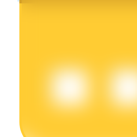
Khóa BTR
Đầu tư độc quyền cho người nắm giữ BTR
Khoản vay
Dịch vụ vay được hỗ trợ bằng tiền điện tử