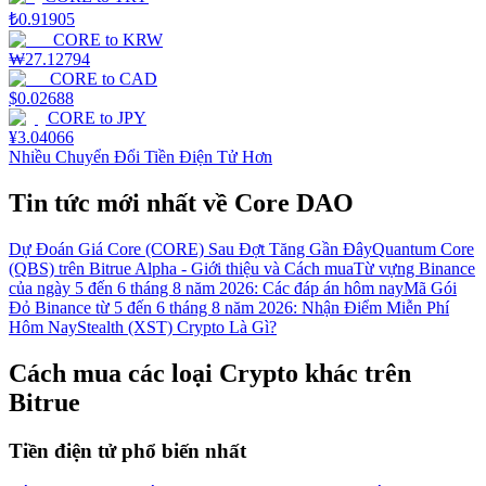
₺
0.91905
CORE
to
KRW
₩
27.12794
CORE
to
CAD
$
0.02688
CORE
to
JPY
¥
3.04066
Nhiều Chuyển Đổi Tiền Điện Tử Hơn
Tin tức mới nhất về Core DAO
Dự Đoán Giá Core (CORE) Sau Đợt Tăng Gần Đây
Quantum Core
(QBS) trên Bitrue Alpha - Giới thiệu và Cách mua
Từ vựng Binance
của ngày 5 đến 6 tháng 8 năm 2026: Các đáp án hôm nay
Mã Gói
Đỏ Binance từ 5 đến 6 tháng 8 năm 2026: Nhận Điểm Miễn Phí
Hôm Nay
Stealth (XST) Crypto Là Gì?
Cách mua các loại Crypto khác trên
Bitrue
Tiền điện tử phổ biến nhất