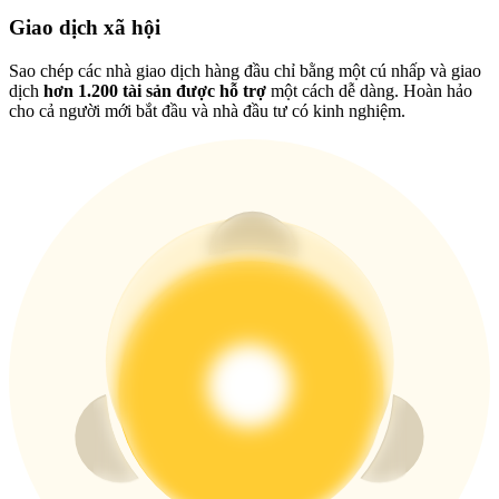
USDT New User Exclusive 10% APR
Giao dịch xã hội
USDT Flexible Staking | Daily Rewards
Sao chép các nhà giao dịch hàng đầu chỉ bằng một cú nhấp và giao
dịch
hơn 1.200 tài sản được hỗ trợ
một cách dễ dàng. Hoàn hảo
cho cả người mới bắt đầu và nhà đầu tư có kinh nghiệm.
BTC New User Exclusive: 6.5% APR
BTC Flexible Staking | Daily Rewards
Thêm sự kiện
Nhận giải thưởng và phần thưởng độc quyền
Trung tâm phần thưởng