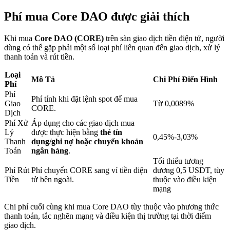
Phí mua Core DAO được giải thích
Khóa BTR
Khi mua
Core DAO (CORE)
trên sàn giao dịch tiền điện tử, người
dùng có thể gặp phải một số loại phí liên quan đến giao dịch, xử lý
Đầu tư độc quyền cho người nắm giữ BTR
thanh toán và rút tiền.
Loại
Mô Tả
Chi Phí Điển Hình
Phí
Phí
Phí tính khi đặt lệnh spot để mua
Giao
Từ 0,0089%
CORE.
Dịch
Phí Xử
Áp dụng cho các giao dịch mua
Lý
được thực hiện bằng
thẻ tín
0,45%-3,03%
Thanh
dụng/ghi nợ hoặc chuyển khoản
Toán
ngân hàng
.
Khoản vay
Tối thiểu tương
Phí Rút
Phí chuyển CORE sang ví tiền điện
đương 0,5 USDT, tùy
Dịch vụ vay được hỗ trợ bằng tiền điện tử
Tiền
tử bên ngoài.
thuộc vào điều kiện
mạng
Chi phí cuối cùng khi mua Core DAO tùy thuộc vào phương thức
thanh toán, tắc nghẽn mạng và điều kiện thị trường tại thời điểm
giao dịch.