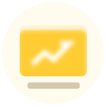
Deposit & Trade BTC to Share 25000 USDT prize pool!
Deposit CASHCAT & Win
Share 500000 CASHCAT prize pool
Exclusive for BitMart Users
Register & Trade to Win 500,000 USDT
Precious Metals Trading Carnival
Trade Gold & Silver · 33,333 USDT Bonus