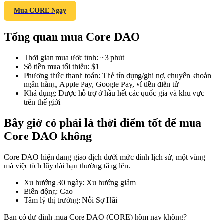
Mua CORE Ngay
Tổng quan mua Core DAO
COIN-M Futures
Thời gian mua ước tính
:
~3 phút
Futures sử dụng token làm tài sản thế chấp
Số tiền mua tối thiểu
:
$1
Phương thức thanh toán
:
Thẻ tín dụng/ghi nợ, chuyển khoản
ngân hàng, Apple Pay, Google Pay, ví tiền điện tử
Khả dụng
:
Được hỗ trợ ở hầu hết các quốc gia và khu vực
TradFi
trên thế giới
Phái sinh cổ phiếu, ngoại hối, kim loại quý và hàng hóa
Bây giờ có phải là thời điểm tốt để mua
Core DAO không
Core DAO hiện đang giao dịch dưới mức đỉnh lịch sử, một vùng
mà việc tích lũy dài hạn thường tăng lên.
Xu hướng 30 ngày
:
Xu hướng giảm
Biến động
:
Cao
Tâm lý thị trường
:
Nỗi Sợ Hãi
USDC Futures vĩnh cửu
Bạn có dự định mua Core DAO (CORE) hôm nay không?