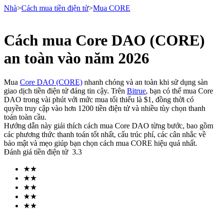
Nhà
>
Cách mua tiền điện tử
>
Mua CORE
Cách mua Core DAO (CORE)
Hợp đồng tương lai
an toàn vào năm 2026
Mua
Core DAO (CORE)
nhanh chóng và an toàn khi sử dụng sàn
giao dịch tiền điện tử đáng tin cậy. Trên
Bitrue
, bạn có thể mua Core
DAO trong vài phút với mức mua tối thiểu là $1, đồng thời có
quyền truy cập vào hơn 1200 tiền điện tử và nhiều tùy chọn thanh
toán toàn cầu.
Hướng dẫn này giải thích cách mua Core DAO từng bước, bao gồm
các phương thức thanh toán tốt nhất, cấu trúc phí, các cân nhắc về
bảo mật và mẹo giúp bạn chọn cách mua CORE hiệu quả nhất.
USDT Futures
Đánh giá tiền điện tử
3.3
Futures sử dụng USDT làm tài sản thế chấp
★
★
★
★
★
★
★
★
★
★