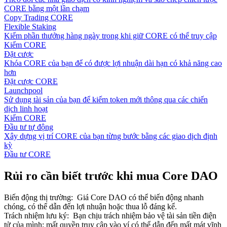
CORE bằng một lần chạm
Copy Trading CORE
Flexible Staking
Kiếm phần thưởng hàng ngày trong khi giữ CORE có thể truy cập
Kiếm CORE
Đặt cược
Khóa CORE của bạn để có được lợi nhuận dài hạn có khả năng cao
hơn
Đặt cược CORE
Launchpool
Sử dụng tài sản của bạn để kiếm token mới thông qua các chiến
dịch linh hoạt
Kiếm CORE
Đầu tư tự động
Xây dựng vị trí CORE của bạn từng bước bằng các giao dịch định
kỳ
Đầu tư CORE
Rủi ro cần biết trước khi mua Core DAO
Biến động thị trường
:
Giá Core DAO có thể biến động nhanh
chóng, có thể dẫn đến lợi nhuận hoặc thua lỗ đáng kể.
Trách nhiệm lưu ký
:
Bạn chịu trách nhiệm bảo vệ tài sản tiền điện
tử của mình; mất quyền truy cập vào ví có thể dẫn đến mất mát vĩnh