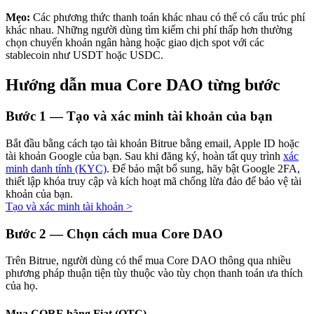
Mẹo:
Các phương thức thanh toán khác nhau có thể có cấu trúc phí
khác nhau. Những người dùng tìm kiếm chi phí thấp hơn thường
chọn chuyển khoản ngân hàng hoặc giao dịch spot với các
stablecoin như USDT hoặc USDC.
Đầu tư cố định và quản lý tài chính
Hướng dẫn mua Core DAO từng bước
Tận hưởng việc quản lý tài chính hiện tại và thu nhập lâu dài
Bước
1 —
Tạo và xác minh tài khoản của bạn
Bắt đầu bằng cách tạo tài khoản Bitrue bằng email, Apple ID hoặc
tài khoản Google của bạn. Sau khi đăng ký, hoàn tất quy trình
xác
minh danh tính (KYC)
. Để bảo mật bổ sung, hãy bật Google 2FA,
thiết lập khóa truy cập và kích hoạt mã chống lừa đảo để bảo vệ tài
khoản của bạn.
Tạo và xác minh tài khoản
>
Staking 101
Bước
2 —
Chọn cách mua Core DAO
Tìm hiểu về kiếm thu nhập thụ động
Trên Bitrue, người dùng có thể mua Core DAO thông qua nhiều
phương pháp thuận tiện tùy thuộc vào tùy chọn thanh toán ưa thích
Bitrue
AI
của họ.
Mua CORE bằng Fiat (OTC)