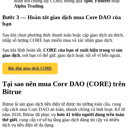
hoán đổi chúng lấy CORE thông qua
Spot
,
Futures
hoặc
Alpha Trading
.
Bước
3 —
Hoàn tất giao dịch mua Core DAO của
bạn
Giới thiệu
Sau khi chọn phương thức thanh toán hoặc cặp giao dịch ưa thích,
nhập số lượng CORE bạn muốn mua và xác nhận giao dịch.
Mời một người bạn để nhận phần thưởng tiền mặt
Sau khi lệnh hoàn tất,
CORE của bạn sẽ xuất hiện trong ví sàn
BTC Welcome Rewards
giao dịch
, nơi bạn có thể giữ, giao dịch hoặc rút về ví bên ngoài.
Bắt đầu giao dịch CORE
Tại sao nên mua Core DAO (CORE) trên
Bitrue
Bitrue là sàn giao dịch tiền điện tử được tin tưởng toàn cầu, cung
cấp cách mua Core DAO an toàn, nhanh chóng và linh hoạt. Kể từ
năm 2018, Bitrue đã phục vụ
hơn 41 triệu người dùng trên toàn
thế giới
, cung cấp cơ sở hạ tầng giao dịch đáng tin cậy và nhiều
BTC Welcome Rewards
dịch vụ tiền điện tử đa dạng.