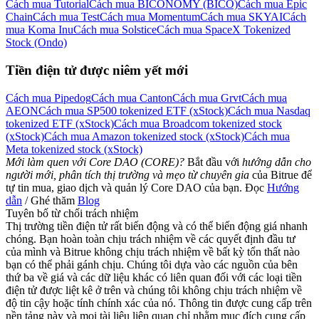
Cách mua Tutorial
Cách mua BICONOMY (BICO)
Cách mua Epic
Chain
Cách mua Test
Cách mua Momentum
Cách mua SKYAI
Cách
mua Koma Inu
Cách mua Solstice
Cách mua SpaceX Tokenized
Stock (Ondo)
Tiền điện tử được niêm yết mới
Cách mua Pipedog
Cách mua Canton
Cách mua Grvt
Cách mua
AEON
Cách mua SP500 tokenized ETF (xStock)
Cách mua Nasdaq
tokenized ETF (xStock)
Cách mua Broadcom tokenized stock
(xStock)
Cách mua Amazon tokenized stock (xStock)
Cách mua
Meta tokenized stock (xStock)
Mới làm quen với Core DAO (CORE)?
Bắt đầu với
hướng dẫn cho
người mới, phân tích thị trường và mẹo từ chuyên gia
của Bitrue để
tự tin mua, giao dịch và quản lý Core DAO của bạn. Đọc
Hướng
dẫn
/ Ghé thăm
Blog
Tuyên bố từ chối trách nhiệm
Thị trường tiền điện tử rất biến động và có thể biến động giá nhanh
chóng. Bạn hoàn toàn chịu trách nhiệm về các quyết định đầu tư
của mình và Bitrue không chịu trách nhiệm về bất kỳ tổn thất nào
bạn có thể phải gánh chịu. Chúng tôi dựa vào các nguồn của bên
thứ ba về giá và các dữ liệu khác có liên quan đối với các loại tiền
điện tử được liệt kê ở trên và chúng tôi không chịu trách nhiệm về
độ tin cậy hoặc tính chính xác của nó. Thông tin được cung cấp trên
nền tảng này và mọi tài liệu liên quan chỉ nhằm mục đích cung cấp