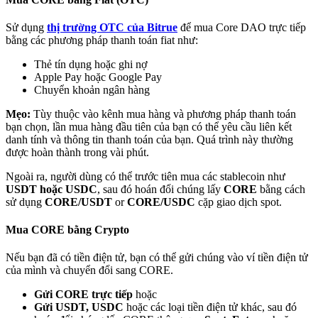
Sử dụng
thị trường OTC của Bitrue
để mua Core DAO trực tiếp
bằng các phương pháp thanh toán fiat như:
Thẻ tín dụng hoặc ghi nợ
Apple Pay hoặc Google Pay
Đối tác Bitrue
Chuyển khoản ngân hàng
Mẹo:
Tùy thuộc vào kênh mua hàng và phương pháp thanh toán
bạn chọn, lần mua hàng đầu tiên của bạn có thể yêu cầu liên kết
danh tính và thông tin thanh toán của bạn. Quá trình này thường
được hoàn thành trong vài phút.
Ngoài ra, người dùng có thể trước tiên mua các stablecoin như
USDT hoặc USDC
, sau đó hoán đổi chúng lấy
CORE
bằng cách
sử dụng
CORE/USDT
or
CORE/USDC
cặp giao dịch spot.
Đối tác Bitrue
Mua CORE bằng Crypto
Lên đến 65% hoa hồng!
Nếu bạn đã có tiền điện tử, bạn có thể gửi chúng vào ví tiền điện tử
của mình và chuyển đổi sang CORE.
Gửi CORE trực tiếp
hoặc
Gửi USDT, USDC
hoặc các loại tiền điện tử khác, sau đó