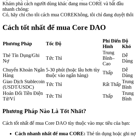
Khám phá cách người dùng khác đang mua CORE và bắt đầu
Futures sử dụng USDC làm tài sản thế chấp
nhanh chóng:
Có, hãy chỉ cho tôi cách mua CORE
Không, tôi chỉ đang duyệt thôi
Cách tốt nhất để mua Core DAO
Phí Điển
Độ
Phương Pháp
Tốc Độ
Hình
Khó
Trung
Thẻ Tín Dụng/Ghi
Dễ
Tức Thì
Bình–
Nợ
Dàng
Cao
Sao chép Giao dịch
Chuyển Khoản Ngân
5-30 phút (hoặc lâu hơn tùy
Dễ
Thấp
Hàng
thuộc vào ngân hàng)
Dàng
Tham gia cùng các nhà giao dịch hàng đầu
Giao Dịch Stablecoin
Trung
Tức Thì
Rất Thấp
(USDT/USDC)
Bình
Hoán Đổi Tiền Điện
Trung
Tức Thì
Thấp
Tử/Ví
Bình
Phương Pháp Nào Là Tốt Nhất?
Cách tốt nhất để mua Core DAO tùy thuộc vào mục tiêu của bạn:
Cách nhanh nhất để mua CORE:
Thẻ tín dụng hoặc ghi nợ