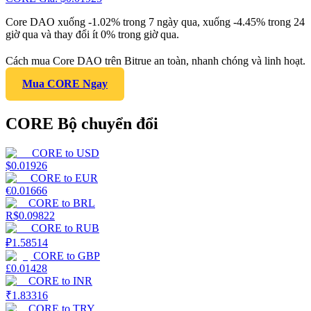
Core DAO xuống -1.02% trong 7 ngày qua, xuống -4.45% trong 24
giờ qua và thay đổi ít 0% trong giờ qua.
Cách mua Core DAO trên Bitrue an toàn, nhanh chóng và linh hoạt.
Mua CORE Ngay
CORE Bộ chuyển đổi
CORE
to
USD
$
0.01926
CORE
to
EUR
€
0.01666
CORE
to
BRL
R$
0.09822
CORE
to
RUB
₽
1.58514
CORE
to
GBP
£
0.01428
CORE
to
INR
₹
1.83316
CORE
to
TRY