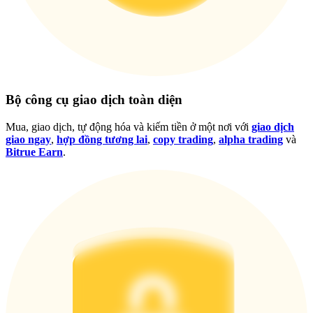
Đăng nhập
Đăng ký
Bộ công cụ giao dịch toàn diện
Mua, giao dịch, tự động hóa và kiếm tiền ở một nơi với
giao dịch
giao ngay
,
hợp đồng tương lai
,
copy trading
,
alpha trading
và
Đăng nhập
Đăng ký
Bitrue Earn
.
Tải ứng dụng
Bitrue