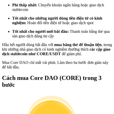
Trở thành Nhà giao dịch Sao chép
Phí thấp nhất:
Chuyển khoản ngân hàng hoặc giao dịch
stablecoin
Tận hưởng chia sẻ lợi nhuận và hoa hồng giao dịch sao chép
Tốt nhất cho những người dùng tiền điện tử có kinh
nghiệm:
Hoán đổi tiền điện tử hoặc giao dịch spot
Tốt nhất cho người mới bắt đầu:
Thanh toán bằng thẻ qua
sàn giao dịch đáng tin cậy
Hầu hết người dùng bắt đầu với
mua bằng thẻ để thuận tiện
, trong
khi những nhà giao dịch có kinh nghiệm thường thích
các cặp giao
dịch stablecoin như CORE/USDT
để giảm phí.
Mua Core DAO chỉ mất vài phút. Làm theo ba bước đơn giản này
Thông tin
để bắt đầu.
Phân tích dữ liệu lớn bao gồm thông tin giao dịch, v.v.
Cách mua Core DAO (CORE) trong 3
bước