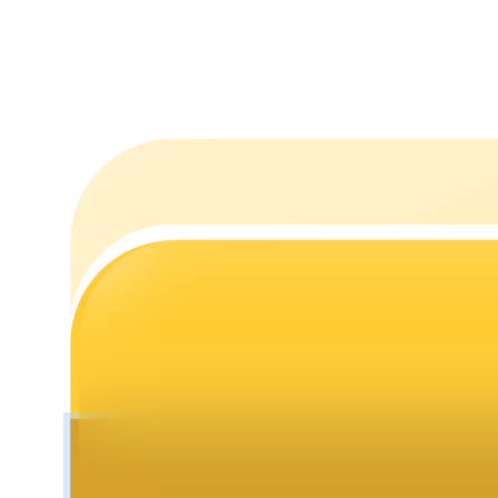
Staking
Lợi nhuận cao và truy cập ngay lập tức
Launchpool
Đặt cọc linh hoạt để kiếm được các token phổ biến.