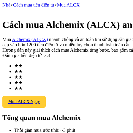
Nhà
>
Cách mua tiền điện tử
>
Mua ALCX
Cách mua Alchemix (ALCX) an 
Hợp đồng tương lai
Mua
Alchemix (ALCX)
nhanh chóng và an toàn khi sử dụng sàn giao 
cập vào hơn 1200 tiền điện tử và nhiều tùy chọn thanh toán toàn cầu.
Hướng dẫn này giải thích cách mua Alchemix từng bước, bao gồm các
Đánh giá tiền điện tử
3.3
★
★
★
★
★
★
★
★
★
★
USDT Futures
Futures sử dụng USDT làm tài sản thế chấp
Mua ALCX Ngay
Tổng quan mua Alchemix
Thời gian mua ước tính
:
~3 phút