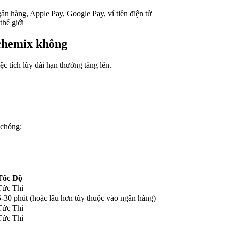
ân hàng, Apple Pay, Google Pay, ví tiền điện tử
thế giới
lchemix không
c tích lũy dài hạn thường tăng lên.
chóng:
Tốc Độ
Tức Thì
5-30 phút (hoặc lâu hơn tùy thuộc vào ngân hàng)
Tức Thì
Tức Thì