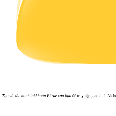
Earn
Power Piggy
Làm cho tài sản của bạn tăng giá trị đều đặn
Tạo và xác minh tài khoản Bitrue của bạn
để truy cập giao dịch Alch