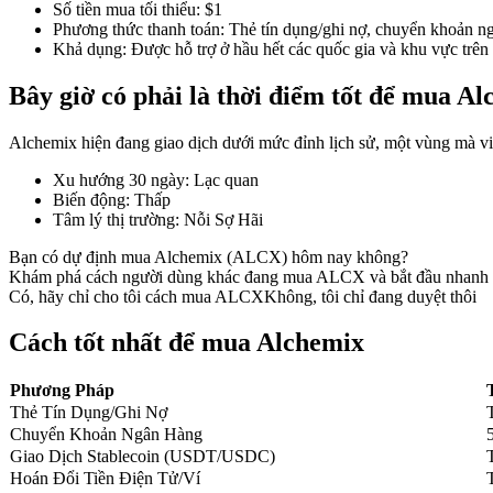
Số tiền mua tối thiểu
:
$1
Phương thức thanh toán
:
Thẻ tín dụng/ghi nợ, chuyển khoản ng
Khả dụng
:
Được hỗ trợ ở hầu hết các quốc gia và khu vực trên 
Bây giờ có phải là thời điểm tốt để mua A
COIN-M Futures
Futures sử dụng token làm tài sản thế chấp
Alchemix hiện đang giao dịch dưới mức đỉnh lịch sử, một vùng mà việ
Xu hướng 30 ngày
:
Lạc quan
Biến động
:
Thấp
TradFi
Tâm lý thị trường
:
Nỗi Sợ Hãi
Phái sinh cổ phiếu, ngoại hối, kim loại quý và hàng hóa
Bạn có dự định mua Alchemix (ALCX) hôm nay không?
Khám phá cách người dùng khác đang mua ALCX và bắt đầu nhanh 
Có, hãy chỉ cho tôi cách mua ALCX
Không, tôi chỉ đang duyệt thôi
Cách tốt nhất để mua Alchemix
Phương Pháp
Thẻ Tín Dụng/Ghi Nợ
Chuyển Khoản Ngân Hàng
Giao Dịch Stablecoin (USDT/USDC)
Hoán Đổi Tiền Điện Tử/Ví
USDC Futures vĩnh cửu