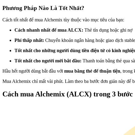
Futures sử dụng USDC làm tài sản thế chấp
Phương Pháp Nào Là Tốt Nhất?
Cách tốt nhất để mua Alchemix tùy thuộc vào mục tiêu của bạn:
Cách nhanh nhất để mua ALCX:
Thẻ tín dụng hoặc ghi nợ
Phí thấp nhất:
Chuyển khoản ngân hàng hoặc giao dịch stabl
Tốt nhất cho những người dùng tiền điện tử có kinh nghi
Tốt nhất cho người mới bắt đầu:
Thanh toán bằng thẻ qua sà
Sao chép Giao dịch
Hầu hết người dùng bắt đầu với
mua bằng thẻ để thuận tiện
, trong
Tham gia cùng các nhà giao dịch hàng đầu
Mua Alchemix chỉ mất vài phút. Làm theo ba bước đơn giản này để b
Cách mua Alchemix (ALCX) trong 3 bước