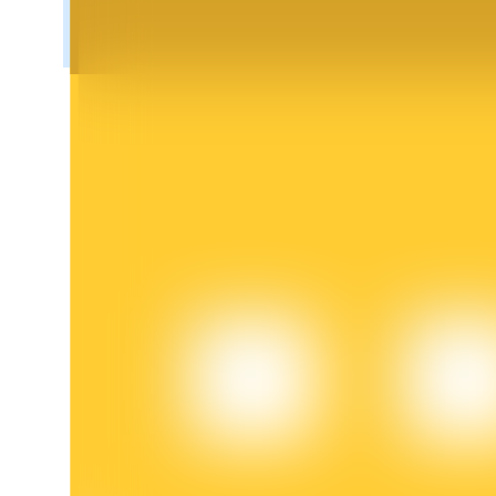
Khóa BTR
Đầu tư độc quyền cho người nắm giữ BTR
Khoản vay
Dịch vụ vay được hỗ trợ bằng tiền điện tử