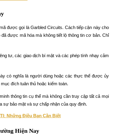
ày
ã được gọi là Garbled Circuits. Cách tiếp cận này cho 
 đã được mã hóa mà không tiết lộ thông tin cơ bản. Chỉ 
ng tư, các giao dịch bí mật và các phép tính nhạy cảm 
u này có nghĩa là người dùng hoặc các thực thể được ủy 
 mục đích tuân thủ hoặc kiểm toán.
inh thông tin cụ thể mà không cần truy cập tất cả mọi 
iữa sự bảo mật và sự chấp nhận của quy định.
I: Những Điều Bạn Cần Biết
rường Hiện Nay