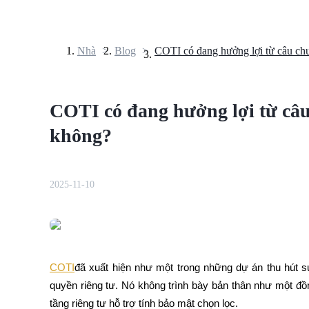
Nhà
>
Blog
>
Hợp đồng tương lai
COTI có đang hưởng lợi từ câu
không?
2025-11-10
USDT Futures
Futures sử dụng USDT làm tài sản thế chấp
COTI
đã xuất hiện như một trong những dự án thu hút s
quyền riêng tư. Nó không trình bày bản thân như một đồn
tầng riêng tư hỗ trợ tính bảo mật chọn lọc.