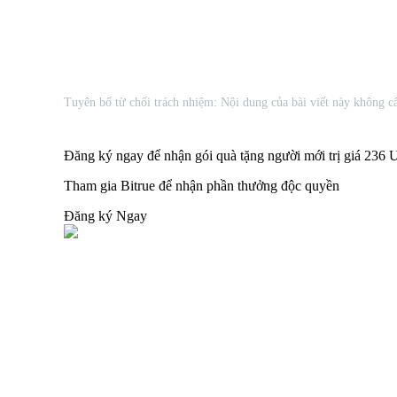
Khóa BTR
Đầu tư độc quyền cho người nắm giữ BTR
Tuyên bố từ chối trách nhiệm: Nội dung của bài viết này không cấ
Đăng ký ngay để nhận gói quà tặng người mới trị giá 236
Tham gia Bitrue để nhận phần thưởng độc quyền
Đăng ký Ngay
Khoản vay
Dịch vụ vay được hỗ trợ bằng tiền điện tử