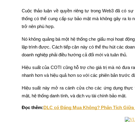
Cuộc thảo luận về quyền riêng tư trong Web3 đã có sự 
Hướng dẫn
thống có thể cung cấp sự bảo mật mà không gây ra lo ng
Hướng dẫn giao dịch Spot
trở nên phù hợp.
Nó không quảng bá một hệ thống che giấu mọi hoạt động.
lập trình được. Cách tiếp cận này có thể thu hút các doan
doanh nghiệp phải điều hướng cả đổi mới và tuân thủ.
Hiệu suất của COTI cũng hỗ trợ cho giá trị mà nó đưa ra
nhanh hơn và hiệu quả hơn so với các phiên bản trước đ
Chiến lược giao dịch
Hiệu suất này mở ra cánh cửa cho các ứng dụng thực tế
Học cách duy trì lợi nhuận
mật, hệ thống danh tính, và dịch vụ tài chính bảo mật.
Đọc thêm:
DLC có Đáng Mua Không? Phân Tích Giữa