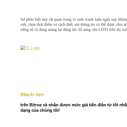
Sự phân biệt này rất quan trọng vì cuộc tranh luận ngày nay không
việc chọn thời điểm và cách thức mà thông tin có thể được chia sẻ
COIN-M Futures
riêng tư có đang mang lại động lực bổ sung cho COTI trên thị tr
Futures sử dụng token làm tài sản thế chấp
TradFi
Phái sinh cổ phiếu, ngoại hối, kim loại quý và hàng hóa
Đăng ký ngay
trên Bitrue và nhận được mức giá tiền điện tử tốt nh
dạng của chúng tôi!
USDC Futures vĩnh cửu