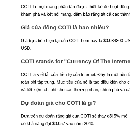
COTI là một mạng phân tán được thiết kế để hoạt động 
Staking
khám phá và kết nối mạng, đảm bảo rằng tất cả các thà
Lợi nhuận cao và truy cập ngay lập tức
Giá của đồng COTI là bao nhiêu?
Giá trực tiếp hiện tại của COTI hôm nay là $0.034800 USD
USD.
COTI stands for "Currency Of The Interne
COTI là viết tắt của Tiền tệ của Internet. Đây là một nền
Launchpool
toán phi tập trung. Mục tiêu của nó là tạo điều kiện cho 
Đặt cọc linh hoạt để kiếm được các token phổ biến.
và tiết kiệm chi phí cho các thương nhân, chính phủ và c
Dự đoán giá cho COTI là gì?
Dựa trên dự đoán rằng giá của COTI sẽ thay đổi 5% mỗi 
có khả năng đạt $0.057 vào năm 2040.