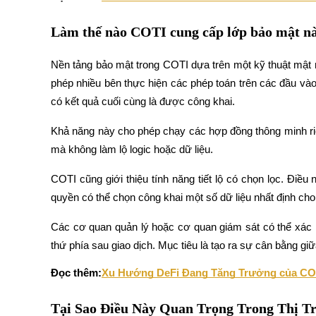
Trở thành Nhà giao dịch Sao chép
Làm thế nào COTI cung cấp lớp bảo mật n
Tận hưởng chia sẻ lợi nhuận và hoa hồng giao dịch sao chép
Nền tảng bảo mật trong COTI dựa trên một kỹ thuật mật m
phép nhiều bên thực hiện các phép toán trên các đầu vào
có kết quả cuối cùng là được công khai.
Khả năng này cho phép chạy các hợp đồng thông minh riê
mà không làm lộ logic hoặc dữ liệu.
Thông tin
COTI cũng giới thiệu tính năng tiết lộ có chọn lọc. Điề
quyền có thể chọn công khai một số dữ liệu nhất định cho
Phân tích dữ liệu lớn bao gồm thông tin giao dịch, v.v.
Các cơ quan quản lý hoặc cơ quan giám sát có thể xác m
thứ phía sau giao dịch. Mục tiêu là tạo ra sự cân bằng g
Đọc thêm:
Xu Hướng DeFi Đang Tăng Trưởng của COT
Tại Sao Điều Này Quan Trọng Trong Thị T