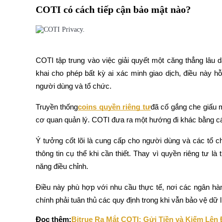
COTI có cách tiếp cận bảo mật nào?
Futures sử dụng USDC làm tài sản thế chấp
COTI tập trung vào việc giải quyết một căng thẳng lâu d
khai cho phép bất kỳ ai xác minh giao dịch, điều này h
người dùng và tổ chức.
Truyền thống
coins quyền riêng tư
đã cố gắng che giấu 
Sao chép Giao dịch
cơ quan quản lý. COTI đưa ra một hướng đi khác bằng cách 
Tham gia cùng các nhà giao dịch hàng đầu
Ý tưởng cốt lõi là cung cấp cho người dùng và các tổ chứ
thông tin cụ thể khi cần thiết. Thay vì quyền riêng tư là
năng điều chỉnh.
Điều này phù hợp với nhu cầu thực tế, nơi các ngân hàn
chính phải tuân thủ các quy định trong khi vẫn bảo vệ dữ 
Đọc thêm:
Bitrue Ra Mắt COTI: Gửi Tiền và Kiếm Lên