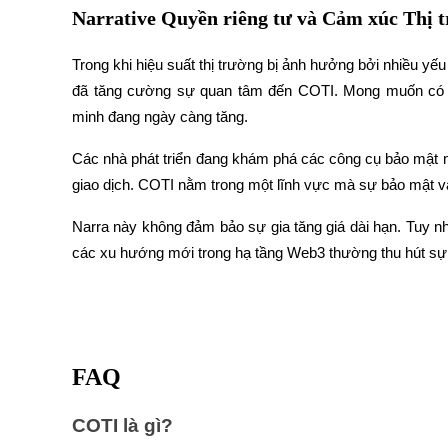
Narrative Quyền riêng tư và Cảm xúc Thị 
Earn
Trong khi hiệu suất thị trường bị ảnh hưởng bởi nhiều yế
đã tăng cường sự quan tâm đến COTI. Mong muốn có cá
minh đang ngày càng tăng.
Các nhà phát triển đang khám phá các công cụ bảo mật m
giao dịch. COTI nằm trong một lĩnh vực mà sự bảo mật và
Narra này không đảm bảo sự gia tăng giá dài hạn. Tuy nh
Power Piggy
các xu hướng mới trong hạ tầng Web3 thường thu hút sự chú
Làm cho tài sản của bạn tăng giá trị đều đặn
FAQ
COTI là gì?