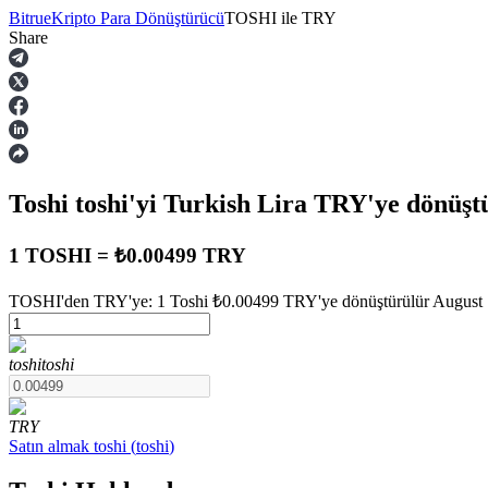
Bitrue
Kripto Para Dönüştürücü
TOSHI
ile
TRY
Share
Vadeli İşlemler
Toshi
toshi
'yi Turkish Lira
TRY
'ye dönüşt
1 TOSHI = ₺0.00499 TRY
TOSHI'den TRY'ye: 1 Toshi ₺0.00499 TRY'ye dönüştürülür August 7 
USDT Vadeli İşlemleri
toshi
toshi
Teminat olarak USDT kullanan vadeli işlemler
TRY
Satın almak
toshi
(
toshi
)