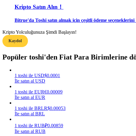
Kripto Satın Alın！
Rehber
Bitrue'da Toshi satın almak için çeşitli ödeme seçeneklerini 
Vadeli İşlemler Başlangıç Kılavuzu
Kripto Yolculuğunuza Şimdi Başlayın!
Kaydol
Popüler toshi'den Fiat Para Birimlerine 
1
toshi
ile
USD
$
0.0001
İle satın al USD
Ticaret stratejileri
1
toshi
ile
EUR
€
0.00009
Nasıl kârlı kalabileceğinizi öğrenin
İle satın al EUR
1
toshi
ile
BRL
R$
0.00053
İle satın al BRL
1
toshi
ile
RUB
₽
0.00859
İle satın al RUB