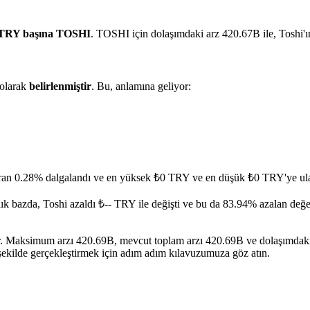
 TRY başına TOSHI
. TOSHI için dolaşımdaki arz 420.67B ile, Toshi'
olarak
belirlenmiştir
. Bu, anlamına geliyor:
oran 0.28% dalgalandı ve en yüksek ₺0 TRY ve en düşük ₺0 TRY'ye ula
lık bazda, Toshi azaldı ₺-- TRY ile değişti ve bu da 83.94% azalan değe
dir. Maksimum arzı 420.69B, mevcut toplam arzı 420.69B ve dolaşımdaki
 şekilde gerçekleştirmek için adım adım kılavuzumuza göz atın.