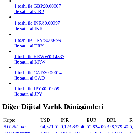
1
toshi
ile
GBP
£
0.00007
Kazan
İle satın al GBP
1
toshi
ile
INR
₹
0.00997
İle satın al INR
1
toshi
ile
TRY
₺
0.00499
İle satın al TRY
1
toshi
ile
KRW
₩
0.14833
İle satın al KRW
1
toshi
ile
CAD
$
0.00014
Power Piggy
İle satın al CAD
Günlük rekabetçi ödüller kazanın
1
toshi
ile
JPY
¥
0.01659
İle satın al JPY
Diğer Dijital Varlık Dönüşümleri
Kripto
USD
INR
EUR
BRL
R
BTC
Bitcoin
64,321.51
6,123,832.46
55,824.06
328,779.40
5