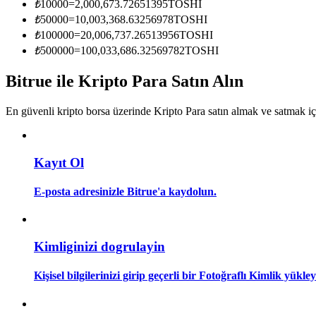
₺
10000
=
2,000,673.72651395
TOSHI
Kopya Tüccarı Olun
₺
50000
=
10,003,368.63256978
TOSHI
Kâr paylaşımı ve kopya ticaret komisyonlarının tadını çıkarın
₺
100000
=
20,006,737.26513956
TOSHI
₺
500000
=
100,033,686.32569782
TOSHI
Bitrue ile Kripto Para Satın Alın
En güvenli kripto borsa üzerinde Kripto Para satın almak ve satmak i
Kayıt Ol
Bilgi
E-posta adresinizle Bitrue'a kaydolun.
Ticaret bilgileri vb. dahil olmak üzere büyük veri analizi.
Kimliginizi dogrulayin
Kişisel bilgilerinizi girip geçerli bir Fotoğraflı Kimlik yükl