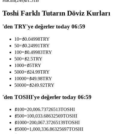
Hacim(24s)
₺
1.51B
USDC'yi teminat olarak kullanan vadeli işlemler
Toshi Farklı Tutarın Döviz Kurları
'den TRY'ye değerler today 06:59
10
=
₺
0.04998
TRY
50
=
₺
0.24991
TRY
100
=
₺
0.49983
TRY
500
=
₺
2.5
TRY
1000
=
₺
5
TRY
Kopya Ticaret
5000
=
₺
24.99
TRY
En iyi traderlarla güçlerinizi birleştirin
10000
=
₺
49.98
TRY
50000
=
₺
249.92
TRY
'den TOSHI'ye değerler today 06:59
₺
100
=
20,006.73726513
TOSHI
₺
500
=
100,033.68632569
TOSHI
₺
1000
=
200,067.37265139
TOSHI
₺
5000
=
1,000,336.86325697
TOSHI