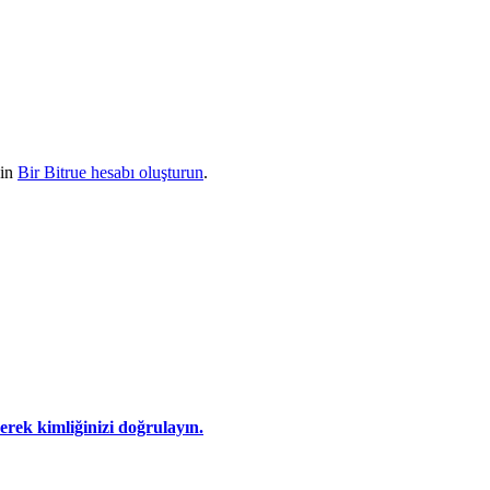
çin
Bir Bitrue hesabı oluşturun
.
eyerek kimliğinizi doğrulayın.