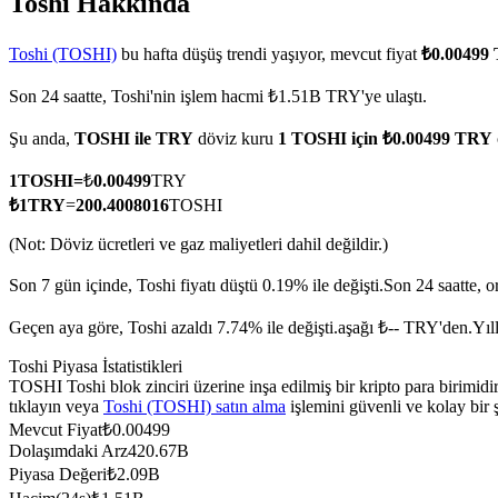
Toshi Hakkında
Toshi (TOSHI)
bu hafta düşüş trendi yaşıyor, mevcut fiyat
₺0.00499
Son 24 saatte, Toshi'nin işlem hacmi ₺1.51B TRY'ye ulaştı.
COIN-M Vadeli İşlemleri
Şu anda,
TOSHI ile TRY
döviz kuru
1 TOSHI için ₺0.00499 TRY
Kripto Para Vadeli İşlemleri
1
TOSHI
=
₺
0.00499
TRY
₺
1
TRY
=
200.4008016
TOSHI
TradFi
(Not: Döviz ücretleri ve gaz maliyetleri dahil değildir.)
Hisse senetleri, döviz, değerli metaller ve emtia türevleri
Son 7 gün içinde, Toshi fiyatı düştü 0.19% ile değişti.
Son 24 saatte, 
Geçen aya göre, Toshi azaldı 7.74% ile değişti.aşağı ₺-- TRY'den.
Yıl
Toshi Piyasa İstatistikleri
TOSHI Toshi blok zinciri üzerine inşa edilmiş bir kripto para birimi
tıklayın veya
Toshi (TOSHI) satın alma
işlemini güvenli ve kolay bir
Mevcut Fiyat
₺
0.00499
Dolaşımdaki Arz
420.67B
Piyasa Değeri
₺
2.09B
USDC Vadeli İşlemleri