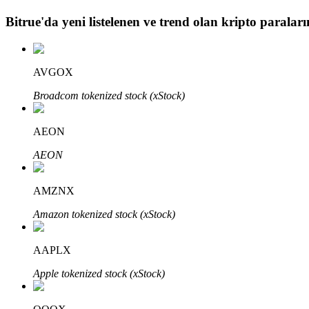
Bitrue
'da yeni listelenen ve trend olan kripto paraların
BTR Kilitleme
BTR sahiplerine özel yatırımlar
AVGOX
Broadcom tokenized stock (xStock)
AEON
AEON
AMZNX
Krediler
Amazon tokenized stock (xStock)
Kripto destekli borçlanma hizmeti
AAPLX
Apple tokenized stock (xStock)