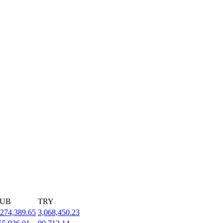
UB
TRY
,274,389.65
3,068,450.23