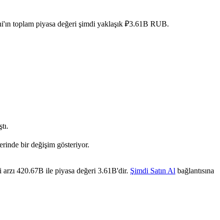
hi'ın toplam piyasa değeri şimdi yaklaşık ₽3.61B RUB.
tı.
rinde bir değişim gösteriyor.
 arzı 420.67B ile piyasa değeri 3.61B'dir.
Şimdi Satın Al
bağlantısına