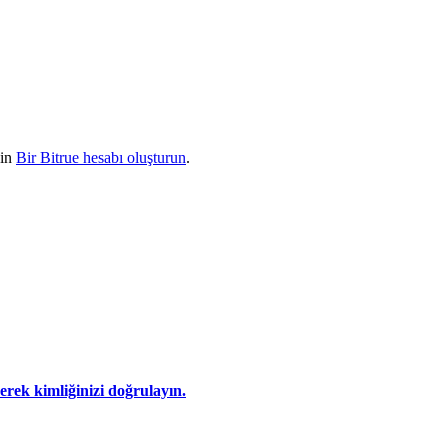
çin
Bir Bitrue hesabı oluşturun
.
eyerek kimliğinizi doğrulayın.