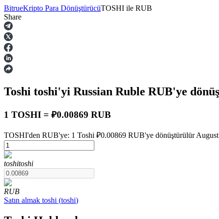
Bitrue
Kripto Para Dönüştürücü
TOSHI
ile
RUB
Share
Vadeli İşlemler
Toshi
toshi
'yi Russian Ruble
RUB
'ye dönü
1 TOSHI = ₽0.00869 RUB
TOSHI'den RUB'ye: 1 Toshi ₽0.00869 RUB'ye dönüştürülür August 8 
USDT Vadeli İşlemleri
toshi
toshi
Teminat olarak USDT kullanan vadeli işlemler
RUB
Satın almak
toshi
(
toshi
)