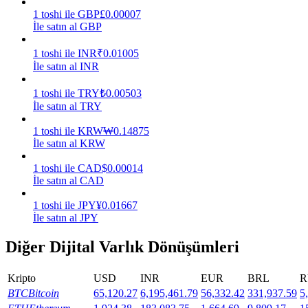
1
toshi
ile
GBP
£
0.00007
Kazan
İle satın al GBP
1
toshi
ile
INR
₹
0.01005
İle satın al INR
1
toshi
ile
TRY
₺
0.00503
İle satın al TRY
1
toshi
ile
KRW
₩
0.14875
İle satın al KRW
1
toshi
ile
CAD
$
0.00014
Power Piggy
İle satın al CAD
Günlük rekabetçi ödüller kazanın
1
toshi
ile
JPY
¥
0.01667
İle satın al JPY
Diğer Dijital Varlık Dönüşümleri
Kripto
USD
INR
EUR
BRL
R
BTC
Bitcoin
65,120.27
6,195,461.79
56,332.42
331,937.59
5