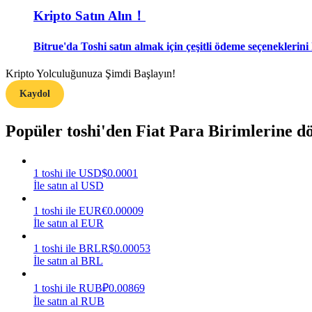
Kripto Satın Alın！
Rehber
Bitrue'da Toshi satın almak için çeşitli ödeme seçeneklerini 
Vadeli İşlemler Başlangıç Kılavuzu
Kripto Yolculuğunuza Şimdi Başlayın!
Kaydol
Popüler toshi'den Fiat Para Birimlerine 
1
toshi
ile
USD
$
0.0001
İle satın al USD
Ticaret stratejileri
1
toshi
ile
EUR
€
0.00009
Nasıl kârlı kalabileceğinizi öğrenin
İle satın al EUR
1
toshi
ile
BRL
R$
0.00053
İle satın al BRL
1
toshi
ile
RUB
₽
0.00869
İle satın al RUB