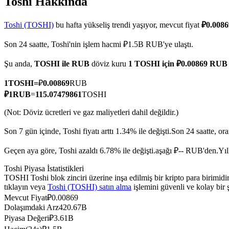
Toshi Hakkında
Toshi (TOSHI)
bu hafta yükseliş trendi yaşıyor, mevcut fiyat
₽0.008
Son 24 saatte, Toshi'nin işlem hacmi ₽1.5B RUB'ye ulaştı.
COIN-M Vadeli İşlemleri
Şu anda,
TOSHI ile RUB
döviz kuru
1 TOSHI için ₽0.00869 RUB
Kripto Para Vadeli İşlemleri
1
TOSHI
=
₽
0.00869
RUB
₽
1
RUB
=
115.07479861
TOSHI
TradFi
(Not: Döviz ücretleri ve gaz maliyetleri dahil değildir.)
Hisse senetleri, döviz, değerli metaller ve emtia türevleri
Son 7 gün içinde, Toshi fiyatı arttı 1.34% ile değişti.
Son 24 saatte, o
Geçen aya göre, Toshi azaldı 6.78% ile değişti.aşağı ₽-- RUB'den.
Yıl
Toshi Piyasa İstatistikleri
TOSHI Toshi blok zinciri üzerine inşa edilmiş bir kripto para birimi
tıklayın veya
Toshi (TOSHI) satın alma
işlemini güvenli ve kolay bir
Mevcut Fiyat
₽
0.00869
Dolaşımdaki Arz
420.67B
Piyasa Değeri
₽
3.61B
USDC Vadeli İşlemleri