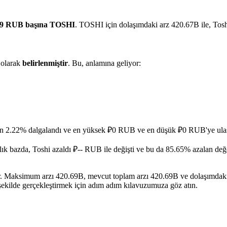
69 RUB başına TOSHI
. TOSHI için dolaşımdaki arz 420.67B ile, Tos
olarak
belirlenmiştir
. Bu, anlamına geliyor:
ran 2.22% dalgalandı ve en yüksek ₽0 RUB ve en düşük ₽0 RUB'ye ulaş
lık bazda, Toshi azaldı ₽-- RUB ile değişti ve bu da 85.65% azalan değe
dir. Maksimum arzı 420.69B, mevcut toplam arzı 420.69B ve dolaşımdaki
 şekilde gerçekleştirmek için adım adım kılavuzumuza göz atın.