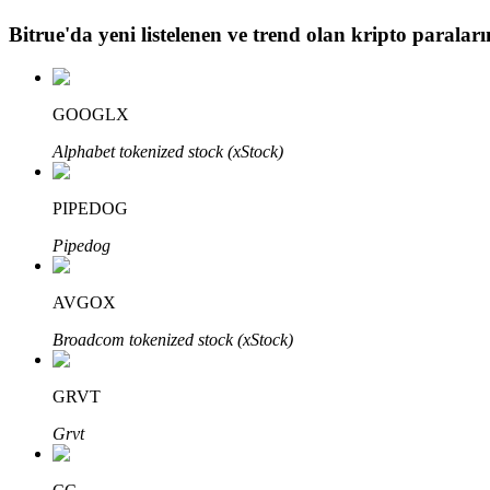
Bitrue
'da yeni listelenen ve trend olan kripto paraların
BTR Kilitleme
BTR sahiplerine özel yatırımlar
GOOGLX
Alphabet tokenized stock (xStock)
PIPEDOG
Pipedog
AVGOX
Krediler
Broadcom tokenized stock (xStock)
Kripto destekli borçlanma hizmeti
GRVT
Grvt