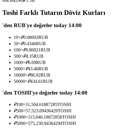
Hacim(24s)
₽
1.5B
USDC'yi teminat olarak kullanan vadeli işlemler
Toshi Farklı Tutarın Döviz Kurları
'den RUB'ye değerler today 14:00
10
=
₽
0.08692
RUB
50
=
₽
0.4346
RUB
100
=
₽
0.86921
RUB
500
=
₽
4.35
RUB
1000
=
₽
8.69
RUB
Kopya Ticaret
5000
=
₽
43.46
RUB
En iyi traderlarla güçlerinizi birleştirin
10000
=
₽
86.92
RUB
50000
=
₽
434.61
RUB
'den TOSHI'ye değerler today 14:00
₽
100
=
11,504.61887285
TOSHI
₽
500
=
57,523.09436429
TOSHI
₽
1000
=
115,046.18872858
TOSHI
₽
5000
=
575,230.94364294
TOSHI