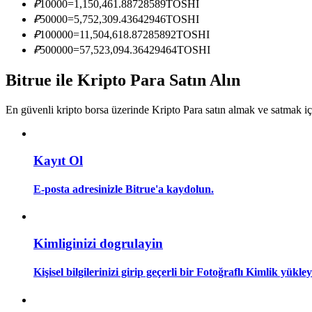
₽
10000
=
1,150,461.88728589
TOSHI
Kopya Tüccarı Olun
₽
50000
=
5,752,309.43642946
TOSHI
Kâr paylaşımı ve kopya ticaret komisyonlarının tadını çıkarın
₽
100000
=
11,504,618.87285892
TOSHI
₽
500000
=
57,523,094.36429464
TOSHI
Bitrue ile Kripto Para Satın Alın
En güvenli kripto borsa üzerinde Kripto Para satın almak ve satmak i
Kayıt Ol
Bilgi
E-posta adresinizle Bitrue'a kaydolun.
Ticaret bilgileri vb. dahil olmak üzere büyük veri analizi.
Kimliginizi dogrulayin
Kişisel bilgilerinizi girip geçerli bir Fotoğraflı Kimlik yükl