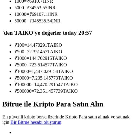
1000
=
₹
6910.71
INR
Kopya Tüccarı Olun
5000
=
₹
34553.55
INR
10000
=
₹
69107.11
INR
Kâr paylaşımı ve kopya ticaret komisyonlarının tadını çıkarın
50000
=
₹
345535.54
INR
'den TAIKO'ye değerler today 20:57
₹
100
=
14.470291
TAIKO
₹
500
=
72.351457
TAIKO
₹
1000
=
144.702915
TAIKO
₹
5000
=
723.514577
TAIKO
₹
10000
=
1,447.029154
TAIKO
Bilgi
₹
50000
=
7,235.145773
TAIKO
₹
100000
=
14,470.291547
TAIKO
Ticaret bilgileri vb. dahil olmak üzere büyük veri analizi.
₹
500000
=
72,351.457739
TAIKO
Bitrue ile Kripto Para Satın Alın
En güvenli kripto borsa üzerinde Kripto Para satın almak ve satmak
için
Bir Bitrue hesabı oluşturun
.