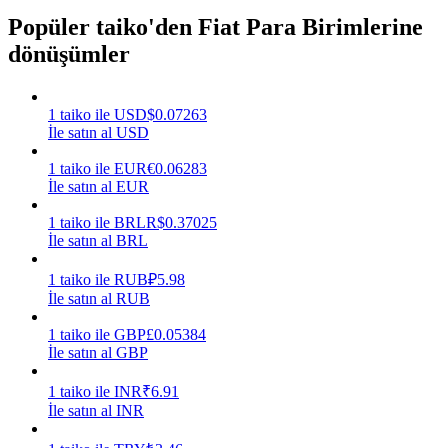
Popüler taiko'den Fiat Para Birimlerine
Kazan
dönüşümler
1
taiko
ile
USD
$
0.07263
İle satın al USD
1
taiko
ile
EUR
€
0.06283
İle satın al EUR
1
taiko
ile
BRL
R$
0.37025
İle satın al BRL
Power Piggy
1
taiko
ile
RUB
₽
5.98
Günlük rekabetçi ödüller kazanın
İle satın al RUB
1
taiko
ile
GBP
£
0.05384
İle satın al GBP
1
taiko
ile
INR
₹
6.91
İle satın al INR