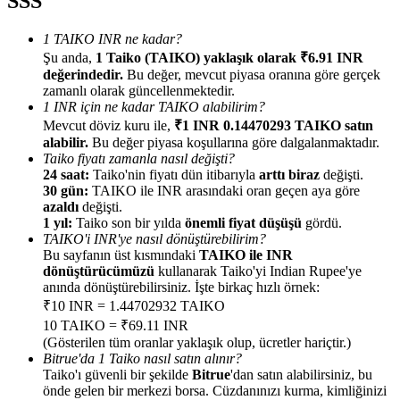
SSS
1 TAIKO INR ne kadar?
Şu anda,
1 Taiko (TAIKO) yaklaşık olarak ₹6.91 INR
değerindedir.
Bu değer, mevcut piyasa oranına göre gerçek
zamanlı olarak güncellenmektedir.
Yönlendirme
1 INR için ne kadar TAIKO alabilirim?
Mevcut döviz kuru ile,
₹1 INR 0.14470293 TAIKO satın
Arkadaşını davet et, nakit ödüller kazan
alabilir.
Bu değer piyasa koşullarına göre dalgalanmaktadır.
Taiko fiyatı zamanla nasıl değişti?
BTC Welcome Rewards
24 saat:
Taiko'nin fiyatı dün itibarıyla
arttı biraz
değişti.
30 gün:
TAIKO ile INR arasındaki oran geçen aya göre
azaldı
değişti.
1 yıl:
Taiko son bir yılda
önemli fiyat düşüşü
gördü.
TAIKO'i INR'ye nasıl dönüştürebilirim?
Bu sayfanın üst kısmındaki
TAIKO ile INR
dönüştürücümüzü
kullanarak Taiko'yi Indian Rupee'ye
anında dönüştürebilirsiniz. İşte birkaç hızlı örnek:
₹10 INR = 1.44702932 TAIKO
10 TAIKO = ₹69.11 INR
(Gösterilen tüm oranlar yaklaşık olup, ücretler hariçtir.)
Bitrue'da 1 Taiko nasıl satın alınır?
Taiko'ı güvenli bir şekilde
Bitrue
'dan satın alabilirsiniz, bu
BTC Welcome Rewards
önde gelen bir merkezi borsa. Cüzdanınızı kurma, kimliğinizi