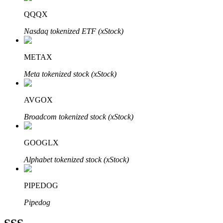
QQQX
Nasdaq tokenized ETF (xStock)
METAX
Bitrue Ortakları
Meta tokenized stock (xStock)
AVGOX
Broadcom tokenized stock (xStock)
GOOGLX
Alphabet tokenized stock (xStock)
Bitrue İş Ortağı
Kullanıcı başına %65'e kadar komisyon!
PIPEDOG
Pipedog