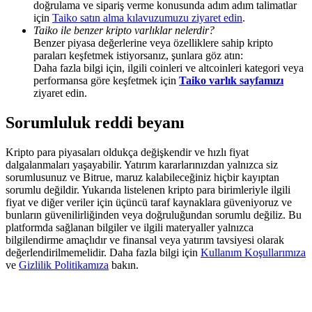
doğrulama ve sipariş verme konusunda adım adım talimatlar
Deposit & Trade BTC to Share 25000 USDT prize pool!
için
Taiko satın alma kılavuzumuzu ziyaret edin
.
Taiko ile benzer kripto varlıklar nelerdir?
Benzer piyasa değerlerine veya özelliklere sahip kripto
paraları keşfetmek istiyorsanız, şunlara göz atın:
Deposit CASHCAT & Win
Daha fazla bilgi için, ilgili coinleri ve altcoinleri kategori veya
performansa göre keşfetmek için
Taiko varlık sayfamızı
Share 500000 CASHCAT prize pool
ziyaret edin.
Sorumluluk reddi beyanı
Exclusive for BitMart Users
Kripto para piyasaları oldukça değişkendir ve hızlı fiyat
dalgalanmaları yaşayabilir. Yatırım kararlarınızdan yalnızca siz
Register & Trade to Win 500,000 USDT
sorumlusunuz ve Bitrue, maruz kalabileceğiniz hiçbir kayıptan
sorumlu değildir. Yukarıda listelenen kripto para birimleriyle ilgili
fiyat ve diğer veriler için üçüncü taraf kaynaklara güveniyoruz ve
bunların güvenilirliğinden veya doğruluğundan sorumlu değiliz. Bu
platformda sağlanan bilgiler ve ilgili materyaller yalnızca
Precious Metals Trading Carnival
bilgilendirme amaçlıdır ve finansal veya yatırım tavsiyesi olarak
değerlendirilmemelidir. Daha fazla bilgi için
Kullanım Koşullarımıza
Trade Gold & Silver · 33,333 USDT Bonus
ve
Gizlilik Politikamıza
bakın.