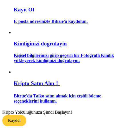
Kayıt Ol
Rehber
E-posta adresinizle Bitrue'a kaydolun.
Vadeli İşlemler Başlangıç Kılavuzu
Kimliginizi dogrulayin
Kişisel bilgilerinizi girip geçerli bir Fotoğraflı Kimlik
yükleyerek kimliğinizi doğrulayın.
Ticaret stratejileri
Kripto Satın Alın！
Nasıl kârlı kalabileceğinizi öğrenin
Bitrue'da Taiko satın almak için çeşitli ödeme
seçeneklerini kullanın.
Kripto Yolculuğunuza Şimdi Başlayın!
Kaydol