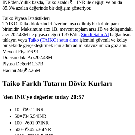
INR'den.
Yıllık bazda, Taiko azaldı ₹-- INR ile değişti ve bu da
USDC'yi teminat olarak kullanan vadeli işlemler
85.3% azalan değerinde bir değişim gösteriyor.
Taiko Piyasa İstatistikleri
TAIKO Taiko blok zinciri üzerine inşa edilmiş bir kripto para
birimidir. Maksimum arzı 1B, mevcut toplam arzı 1B ve dolaşımdaki
arzı 202.48M ile piyasa değeri 1.37B'dir.
Şimdi Satın Al
bağlantısına
tıklayın veya
Taiko (TAIKO) satın alma
işlemini güvenli ve kolay
bir şekilde gerçekleştirmek için adım adım kılavuzumuza göz atın.
Mevcut Fiyat
₹
6.91
Dolaşımdaki Arz
202.48M
Piyasa Değeri
₹
1.37B
Kopya Ticaret
Hacim(24s)
₹
2.26M
En iyi traderlarla güçlerinizi birleştirin
Taiko Farklı Tutarın Döviz Kurları
'den INR'ye değerler today 20:57
10
=
₹
69.11
INR
50
=
₹
345.54
INR
100
=
₹
691.07
INR
500
=
₹
3455.36
INR