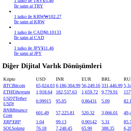
1
taiko
ile
TRY
₺
3.46
İle satın al TRY
Staking
1
taiko
ile
KRW
₩
102.27
Yüksek getiri ve anında erişim
İle satın al KRW
1
taiko
ile
CAD
$
0.10133
İle satın al CAD
1
taiko
ile
JPY
¥
11.46
İle satın al JPY
Diğer Dijital Varlık Dönüşümleri
Kripto
USD
INR
EUR
BRL
RU
Launchpool
BTC
Bitcoin
65,024.03
6,186,304.99
56,249.16
331,446.99
5,3
Popüler token'lar kazanmak için esnek staking
ETH
Ethereum
1,918.64
182,537.63
1,659.72
9,779.91
157
USDT
Tether
0.99915
95.05
0.86431
5.09
82.
USDt
BNB
Binance
601.49
57,225.81
520.32
3,066.01
49,
Coin
XRP
XRP
1.04
99.13
0.90142
5.31
85.
SOL
Solana
76.18
7,248.45
65.90
388.35
6,2