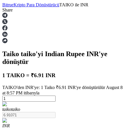
Bitrue
Kripto Para Dönüştürücü
TAIKO
ile
INR
Share
Vadeli İşlemler
Taiko
taiko
'yi Indian Rupee
INR
'ye
dönüştür
1 TAIKO = ₹6.91 INR
USDT Vadeli İşlemleri
TAIKO'den INR'ye: 1 Taiko ₹6.91 INR'ye dönüştürülür August 8
at 8:57 PM itibarıyla
Teminat olarak USDT kullanan vadeli işlemler
taiko
taiko
INR