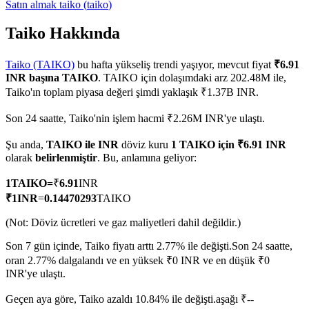
Satın almak
taiko
(
taiko
)
Taiko Hakkında
COIN-M Vadeli İşlemleri
Taiko (TAIKO)
bu hafta yükseliş trendi yaşıyor, mevcut fiyat
₹6.91
INR başına TAIKO
. TAIKO için dolaşımdaki arz 202.48M ile,
Kripto Para Vadeli İşlemleri
Taiko'ın toplam piyasa değeri şimdi yaklaşık ₹1.37B INR.
Son 24 saatte, Taiko'nin işlem hacmi ₹2.26M INR'ye ulaştı.
TradFi
Şu anda,
TAIKO ile INR
döviz kuru
1 TAIKO için ₹6.91 INR
olarak
belirlenmiştir
. Bu, anlamına geliyor:
Hisse senetleri, döviz, değerli metaller ve emtia türevleri
1
TAIKO
=
₹
6.91
INR
₹
1
INR
=
0.14470293
TAIKO
(Not: Döviz ücretleri ve gaz maliyetleri dahil değildir.)
Son 7 gün içinde, Taiko fiyatı arttı 2.77% ile değişti.
Son 24 saatte,
oran 2.77% dalgalandı ve en yüksek ₹0 INR ve en düşük ₹0
INR'ye ulaştı.
Geçen aya göre, Taiko azaldı 10.84% ile değişti.aşağı ₹--
USDC Vadeli İşlemleri