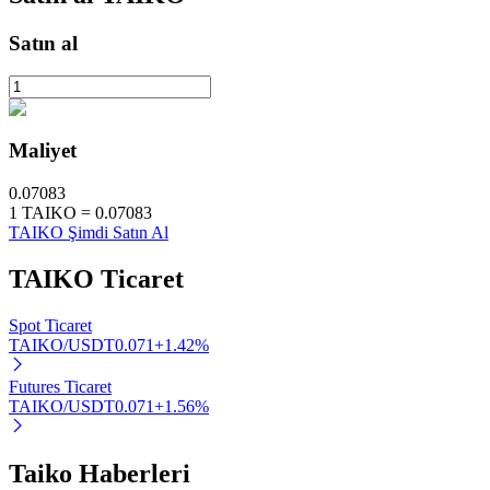
Staking
Satın al
Yüksek getiri ve anında erişim
Maliyet
0.07083
1
TAIKO
=
0.07083
TAIKO Şimdi Satın Al
TAIKO
Ticaret
Launchpool
Spot Ticaret
Popüler token'lar kazanmak için esnek staking
TAIKO/USDT
0.071
+
1.42
%
Futures Ticaret
TAIKO/USDT
0.071
+
1.56
%
Taiko Haberleri