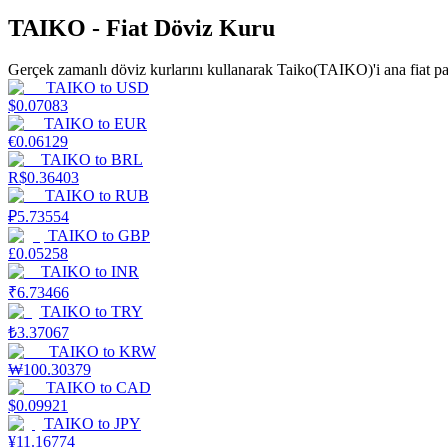
TAIKO - Fiat Döviz Kuru
Rehber
Gerçek zamanlı döviz kurlarını kullanarak Taiko(TAIKO)'i ana fiat pa
Vadeli İşlemler Başlangıç Kılavuzu
TAIKO
to
USD
$
0.07083
TAIKO
to
EUR
€
0.06129
TAIKO
to
BRL
R$
0.36403
TAIKO
to
RUB
₽
5.73554
TAIKO
to
GBP
£
0.05258
TAIKO
to
INR
Ticaret stratejileri
₹
6.73466
TAIKO
to
TRY
Nasıl kârlı kalabileceğinizi öğrenin
₺
3.37067
TAIKO
to
KRW
₩
100.30379
TAIKO
to
CAD
$
0.09921
TAIKO
to
JPY
¥
11.16774