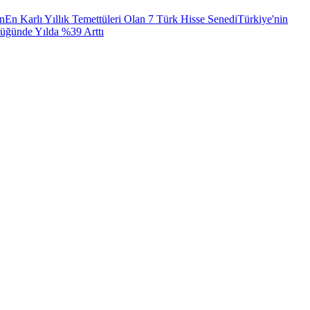
ın
En Karlı Yıllık Temettüleri Olan 7 Türk Hisse Senedi
Türkiye'nin
lüğünde Yılda %39 Arttı