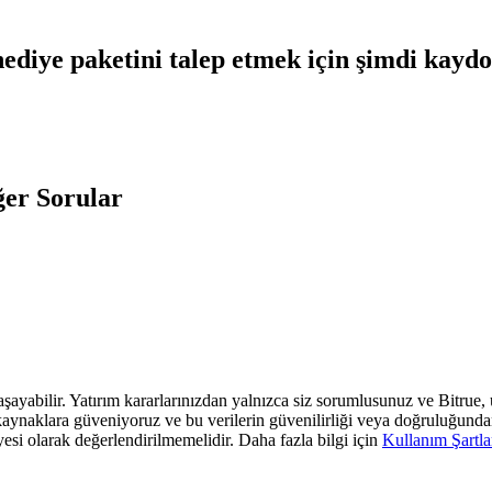
ediye paketini talep etmek için şimdi kayd
er Sorular
 yaşayabilir. Yatırım kararlarınızdan yalnızca siz sorumlusunuz ve Bitrue
araf kaynaklara güveniyoruz ve bu verilerin güvenilirliği veya doğruluğun
yesi olarak değerlendirilmemelidir. Daha fazla bilgi için
Kullanım Şartla