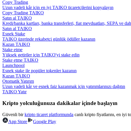
Copy Trading
Kopya Tüccarı Olun
Uzun vadeli kâr için en iyi TAIKO ticaretçilerini kopyalayın
Copy Trading TAIKO
Kâr paylaşımı ve kopya ticaret komisyonlarının tadını çıkarın
Satın al TAIKO
Kredi/banka kartları, banka transferleri, fiat mevduatları, SEPA ve da
Satın al TAIKO
Esnek Stake
TAIKO üzerinde rekabetçi günlük ödüller kazanın
Kazan TAIKO
Stake etme
Yüksek getiriler için TAIKO'yi stake edin
Stake etme TAIKO
Launchpool
Esnek stake ile popüler tokenler kazanın
Bilgi
Kazan TAIKO
Otomatik Yatırım
Ticaret bilgileri vb. dahil olmak üzere büyük veri analizi.
Uzun vadeli kâr ve esnek faiz kazanmak için yatırımlarınızı dağıtın
TAIKO Yatır
Kripto yolculuğunuza dakikalar içinde başlayın
Güvenli bir
kripto ticaret platformunda
canlı kripto fiyatlarını, en iyi 
App Store
Google Play