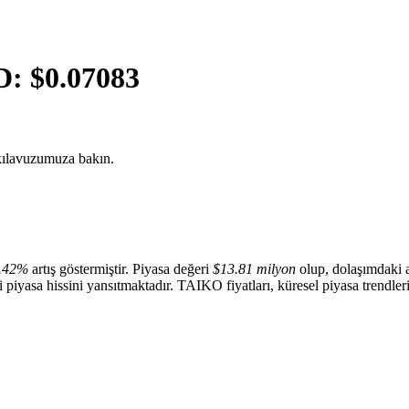
D: $
0.07083
ılavuzumuza bakın.
.42%
artış göstermiştir. Piyasa değeri
$13.81 milyon
olup, dolaşımdaki 
li piyasa hissini yansıtmaktadır. TAIKO fiyatları, küresel piyasa trendleri