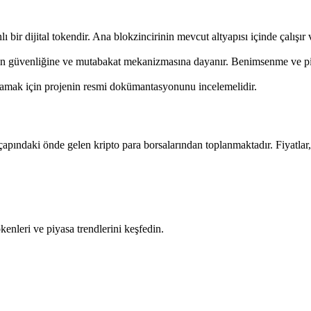
bir dijital tokendir. Ana blokzincirinin mevcut altyapısı içinde çalışır
ğın güvenliğine ve mutabakat mekanizmasına dayanır. Benimsenme ve piyas
nlamak için projenin resmi dokümantasyonunu incelemelidir.
apındaki önde gelen kripto para borsalarından toplanmaktadır. Fiyatlar,
okenleri ve piyasa trendlerini keşfedin.