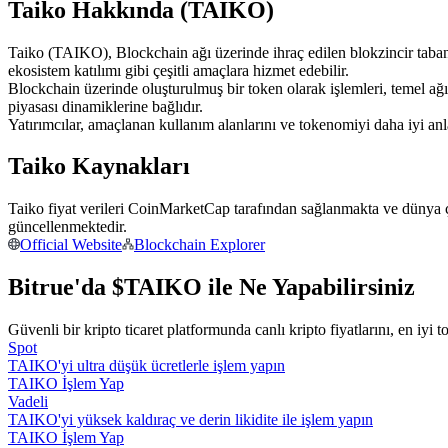
Taiko Hakkında (TAIKO)
USDC'yi teminat olarak kullanan vadeli işlemler
Taiko (TAIKO), Blockchain ağı üzerinde ihraç edilen blokzincir tabanlı 
ekosistem katılımı gibi çeşitli amaçlara hizmet edebilir.
Blockchain üzerinde oluşturulmuş bir token olarak işlemleri, temel a
piyasası dinamiklerine bağlıdır.
Yatırımcılar, amaçlanan kullanım alanlarını ve tokenomiyi daha iyi a
Taiko Kaynakları
Taiko fiyat verileri CoinMarketCap tarafından sağlanmakta ve dünya ç
Kopya Ticaret
güncellenmektedir.
Official Website
Blockchain Explorer
En iyi traderlarla güçlerinizi birleştirin
Bitrue'da $TAIKO ile Ne Yapabilirsiniz
Güvenli bir kripto ticaret platformunda canlı kripto fiyatlarını, en iyi t
Spot
TAIKO'yi ultra düşük ücretlerle işlem yapın
TAIKO İşlem Yap
Vadeli
TAIKO'yi yüksek kaldıraç ve derin likidite ile işlem yapın
TAIKO İşlem Yap