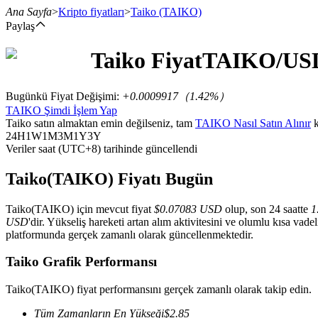
Ana Sayfa
>
Kripto fiyatları
>
Taiko
(TAIKO)
Paylaş
Taiko
Fiyat
TAIKO
/US
Vadeli İşlemler
Bugünkü Fiyat Değişimi
:
+0.0009917
（
1.42
%）
TAIKO Şimdi İşlem Yap
Taiko satın almaktan emin değilseniz, tam
TAIKO Nasıl Satın Alınır
k
24H
1W
1M
3M
1Y
3Y
Veriler saat (UTC+8) tarihinde güncellendi
Taiko(TAIKO) Fiyatı Bugün
Taiko(TAIKO) için mevcut fiyat
$0.07083 USD
olup, son 24 saatte
1
USDT Vadeli İşlemleri
USD
'dir. Yükseliş hareketi artan alım aktivitesini ve olumlu kısa vade
platformunda gerçek zamanlı olarak güncellenmektedir.
Teminat olarak USDT kullanan vadeli işlemler
Taiko Grafik Performansı
Taiko(TAIKO) fiyat performansını gerçek zamanlı olarak takip edin.
Tüm Zamanların En Yükseği
$
2.85