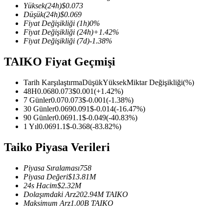
Yüksek
(24h)
$
0.073
Düşük
(24h)
$
0.069
Fiyat Değişikliği
(1h)
0
%
Fiyat Değişikliği
(24h)
+
1.42
%
Fiyat Değişikliği
(7d)
-1.38
%
COIN-M Vadeli İşlemleri
TAIKO Fiyat Geçmişi
Kripto Para Vadeli İşlemleri
Tarih Karşılaştırma
Düşük
Yüksek
Miktar Değişikliği
(%)
48H
0.068
0.073
$
0.001
(
+
1.42
%)
TradFi
7 Günler
0.07
0.073
$
-0.001
(
-1.38
%)
30 Günler
0.069
0.091
$
-0.014
(
-16.47
%)
Hisse senetleri, döviz, değerli metaller ve emtia türevleri
90 Günler
0.069
1.1
$
-0.049
(
-40.83
%)
1 Yıl
0.069
1.1
$
-0.368
(
-83.82
%)
Taiko Piyasa Verileri
Piyasa Sıralaması
758
Piyasa Değeri
$
13.81M
24s Hacim
$
2.32M
Dolaşımdaki Arz
202.94M
TAIKO
Maksimum Arz
1.00B
TAIKO
USDC Vadeli İşlemleri