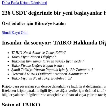
Daha Fazla Kripto Dönüşümü
Kazan
236 USDT değerinde bir yeni başlayanlar h
Özel ödüller için Bitrue'ye katılın
Şimdi Kayıt Olun
İnsanlar da soruyor: TAIKO Hakkında Diğ
TAIKO Nasıl Alınır ve Takas Edilir?
Taiko Fiyatı Neden Düşüyor?
Power Piggy
Taiko'nin tüm zamanların en yüksek fiyatı nedir?
Taiko Piyasa Değeri Bugün Nedir?
Günlük rekabetçi ödüller kazanın
Şimdi Taiko'ye Yatırım Yapmak İçin İyi Bir Zaman mı?
Ücretsiz $TAIKO Ödüllerini Nereden Alabilirsiniz?
Taiko Fiyatını Nasıl Takip Edebilirsiniz?
Kripto para piyasaları son derece dalgalıdır ve hızlı fiyat değişimleri
listelenen kripto paralarla ilgili fiyat ve diğer veriler için üçüncü t
bilgiler yalnızca bilgilendirme amaçlıdır ve finansal veya yatırım tavsi
Satın al
TAIKO