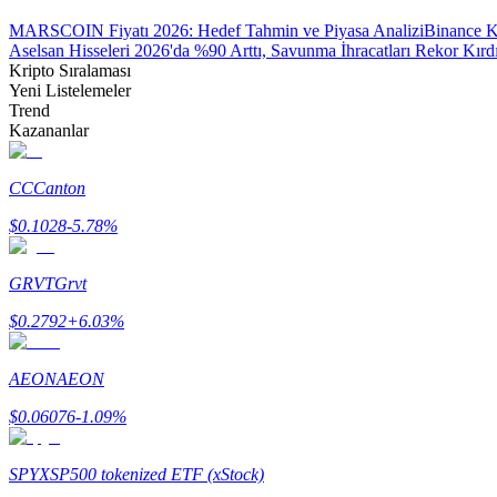
MARSCOIN Fiyatı 2026: Hedef Tahmin ve Piyasa Analizi
Binance K
Aselsan Hisseleri 2026'da %90 Arttı, Savunma İhracatları Rekor Kırd
BTR Kilitleme
Kripto Sıralaması
Yeni Listelemeler
BTR sahiplerine özel yatırımlar
Trend
Kazananlar
CC
Canton
$
0.1028
-5.78
%
GRVT
Grvt
$
0.2792
+
6.03
%
Krediler
Kripto destekli borçlanma hizmeti
AEON
AEON
$
0.06076
-1.09
%
SPYX
SP500 tokenized ETF (xStock)