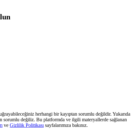
olun
, uğrayabileceğiniz herhangi bir kayıptan sorumlu değildir. Yukarıda
dan sorumlu değiliz. Bu platformda ve ilgili materyallerde sağlanan
rı
ve
Gizlilik Politikası
sayfalarımıza bakınız.