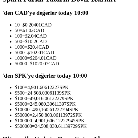
USDC'yi teminat olarak kullanan vadeli işlemler
'den CAD'ye değerler today 10:00
10
=
$
0.20401
CAD
50
=
$
1.02
CAD
100
=
$
2.04
CAD
500
=
$
10.2
CAD
1000
=
$
20.4
CAD
5000
=
$
102.01
CAD
10000
=
$
204.01
CAD
50000
=
$
1020.07
CAD
Kopya Ticaret
'den SPK'ye değerler today 10:00
En iyi traderlarla güçlerinizi birleştirin
$
100
=
4,901.60612227
SPK
$
500
=
24,508.03061139
SPK
$
1000
=
49,016.06122279
SPK
$
5000
=
245,080.30611397
SPK
$
10000
=
490,160.61222794
SPK
$
50000
=
2,450,803.06113972
SPK
$
100000
=
4,901,606.12227945
SPK
$
500000
=
24,508,030.61139729
SPK