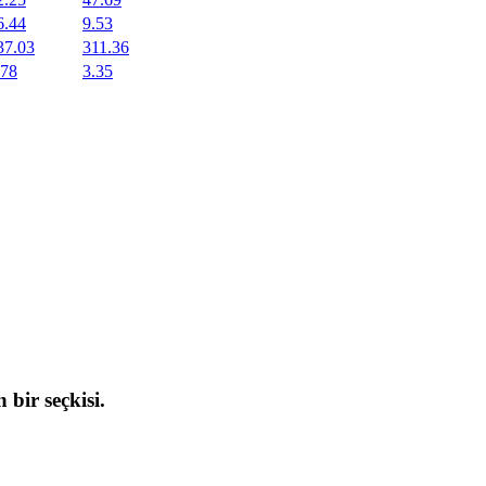
6.44
9.53
37.03
311.36
.78
3.35
 bir seçkisi.