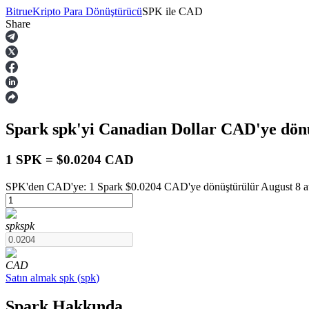
Bitrue
Kripto Para Dönüştürücü
SPK
ile
CAD
Share
Vadeli İşlemler
Spark
spk
'yi Canadian Dollar
CAD
'ye dön
1 SPK = $0.0204 CAD
SPK'den CAD'ye: 1 Spark $0.0204 CAD'ye dönüştürülür August 8 at
USDT Vadeli İşlemleri
spk
spk
Teminat olarak USDT kullanan vadeli işlemler
CAD
Satın almak
spk
(
spk
)
Spark Hakkında