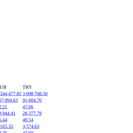
UB
TRY
,344,477.85
3,098,708.50
57,994.63
91,604.70
2.21
47.66
8,944.41
28,377.79
5.44
49.54
,165.32
3,574.63
2.25
47.69