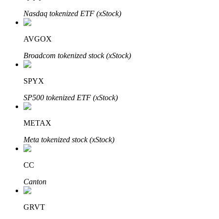
Nasdaq tokenized ETF (xStock)
BTR Kilitleme
AVGOX
BTR sahiplerine özel yatırımlar
Broadcom tokenized stock (xStock)
SPYX
SP500 tokenized ETF (xStock)
METAX
Meta tokenized stock (xStock)
Krediler
Kripto destekli borçlanma hizmeti
CC
Canton
GRVT