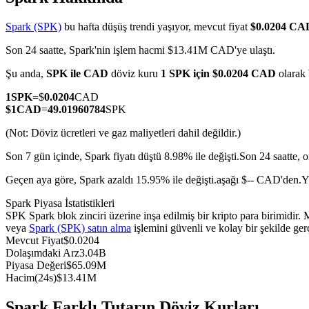
Spark (SPK)
bu hafta düşüş trendi yaşıyor, mevcut fiyat
$0.0204 CA
Son 24 saatte, Spark'nin işlem hacmi $13.41M CAD'ye ulaştı.
COIN-M Vadeli İşlemleri
Şu anda,
SPK ile CAD
döviz kuru
1 SPK için $0.0204 CAD
olarak
Kripto Para Vadeli İşlemleri
1
SPK
=
$
0.0204
CAD
$
1
CAD
=
49.01960784
SPK
(Not: Döviz ücretleri ve gaz maliyetleri dahil değildir.)
TradFi
Son 7 gün içinde, Spark fiyatı düştü 8.98% ile değişti.
Son 24 saatte, 
Hisse senetleri, döviz, değerli metaller ve emtia türevleri
Geçen aya göre, Spark azaldı 15.95% ile değişti.aşağı $-- CAD'den.
Y
Spark Piyasa İstatistikleri
SPK Spark blok zinciri üzerine inşa edilmiş bir kripto para birimidi
veya
Spark (SPK) satın alma
işlemini güvenli ve kolay bir şekilde ge
Mevcut Fiyat
$
0.0204
Dolaşımdaki Arz
3.04B
Piyasa Değeri
$
65.09M
Hacim(24s)
$
13.41M
USDC Vadeli İşlemleri
Spark Farklı Tutarın Döviz Kurları