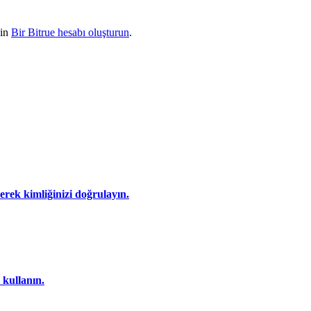
çin
Bir Bitrue hesabı oluşturun
.
eyerek kimliğinizi doğrulayın.
 kullanın.