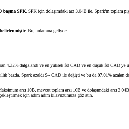
D başına SPK
. SPK için dolaşımdaki arz 3.04B ile, Spark'ın toplam 
belirlenmiştir
. Bu, anlamına geliyor:
oran 4.32% dalgalandı ve en yüksek $0 CAD ve en düşük $0 CAD'ye ul
ıllık bazda, Spark azaldı $-- CAD ile değişti ve bu da 87.01% azalan de
r. Maksimum arzı 10B, mevcut toplam arzı 10B ve dolaşımdaki arzı 3.04B
rçekleştirmek için adım adım kılavuzumuza göz atın.