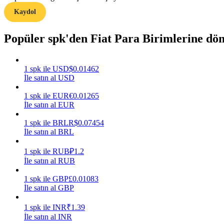
Kaydol
Rehber
Popüler spk'den Fiat Para Birimlerine dö
Vadeli İşlemler Başlangıç Kılavuzu
1
spk
ile
USD
$
0.01462
İle satın al USD
1
spk
ile
EUR
€
0.01265
İle satın al EUR
1
spk
ile
BRL
R$
0.07454
İle satın al BRL
Ticaret stratejileri
1
spk
ile
RUB
₽
1.2
Nasıl kârlı kalabileceğinizi öğrenin
İle satın al RUB
1
spk
ile
GBP
£
0.01083
İle satın al GBP
1
spk
ile
INR
₹
1.39
İle satın al INR