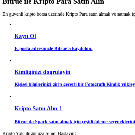
Bitrue ile Kripto Para Satın Alın
Kopya Tüccarı Olun
En güvenli kripto borsa üzerinde Kripto Para satın almak ve satmak i
Kâr paylaşımı ve kopya ticaret komisyonlarının tadını çıkarın
Kayıt Ol
E-posta adresinizle Bitrue'a kaydolun.
Kimliginizi dogrulayin
Bilgi
Kişisel bilgilerinizi girip geçerli bir Fotoğraflı Kimlik yükl
Ticaret bilgileri vb. dahil olmak üzere büyük veri analizi.
Kripto Satın Alın！
Bitrue'da Spark satın almak için çeşitli ödeme seçeneklerini
Kripto Yolculuğunuza Şimdi Başlayın!