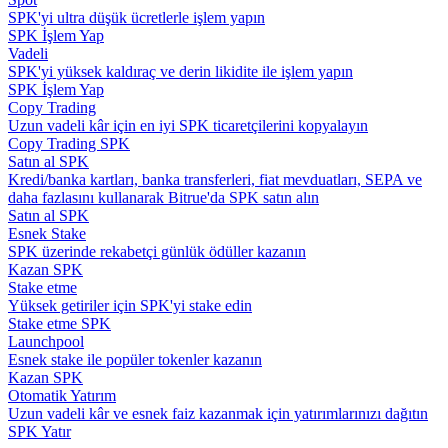
SPK'yi ultra düşük ücretlerle işlem yapın
SPK İşlem Yap
Rehber
Vadeli
SPK'yi yüksek kaldıraç ve derin likidite ile işlem yapın
Vadeli İşlemler Başlangıç Kılavuzu
SPK İşlem Yap
Copy Trading
Uzun vadeli kâr için en iyi SPK ticaretçilerini kopyalayın
Copy Trading SPK
Satın al SPK
Kredi/banka kartları, banka transferleri, fiat mevduatları, SEPA ve
daha fazlasını kullanarak Bitrue'da SPK satın alın
Satın al SPK
Esnek Stake
SPK üzerinde rekabetçi günlük ödüller kazanın
Kazan SPK
Ticaret stratejileri
Stake etme
Yüksek getiriler için SPK'yi stake edin
Nasıl kârlı kalabileceğinizi öğrenin
Stake etme SPK
Launchpool
Esnek stake ile popüler tokenler kazanın
Kazan SPK
Otomatik Yatırım
Uzun vadeli kâr ve esnek faiz kazanmak için yatırımlarınızı dağıtın
SPK Yatır