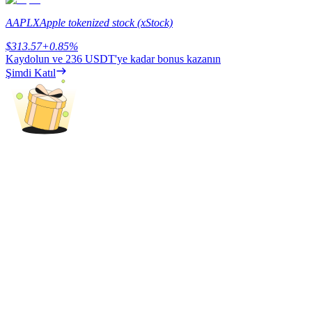
Share 500000 CASHCAT prize pool
AAPLX
Apple tokenized stock (xStock)
$
313.57
+
0.85
%
Kaydolun ve
236 USDT
'ye kadar bonus kazanın
Exclusive for BitMart Users
Şimdi Katıl
Register & Trade to Win 500,000 USDT
Precious Metals Trading Carnival
Trade Gold & Silver · 33,333 USDT Bonus
USDT New User Exclusive 10% APR
USDT Flexible Staking | Daily Rewards