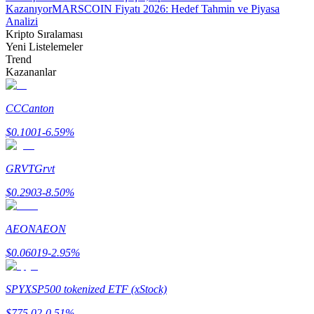
Kazanıyor
MARSCOIN Fiyatı 2026: Hedef Tahmin ve Piyasa
Analizi
Kripto Sıralaması
Yeni Listelemeler
Trend
Kazananlar
Bitrue Ortakları
CC
Canton
$
0.1001
-6.59
%
GRVT
Grvt
$
0.2903
-8.50
%
Bitrue İş Ortağı
AEON
AEON
Kullanıcı başına %65'e kadar komisyon!
$
0.06019
-2.95
%
SPYX
SP500 tokenized ETF (xStock)
$
775.02
-0.51
%