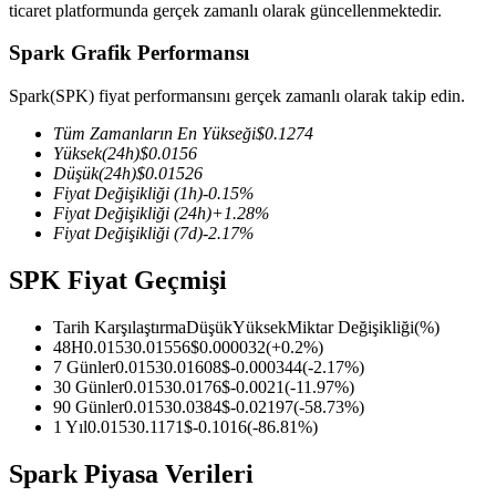
ticaret platformunda gerçek zamanlı olarak güncellenmektedir.
Spark Grafik Performansı
Spark(SPK) fiyat performansını gerçek zamanlı olarak takip edin.
COIN-M Vadeli İşlemleri
Tüm Zamanların En Yükseği
$
0.1274
Kripto Para Vadeli İşlemleri
Yüksek
(24h)
$
0.0156
Düşük
(24h)
$
0.01526
Fiyat Değişikliği
(1h)
-0.15
%
Fiyat Değişikliği
(24h)
+
1.28
%
TradFi
Fiyat Değişikliği
(7d)
-2.17
%
Hisse senetleri, döviz, değerli metaller ve emtia türevleri
SPK Fiyat Geçmişi
Tarih Karşılaştırma
Düşük
Yüksek
Miktar Değişikliği
(%)
48H
0.0153
0.01556
$
0.000032
(
+
0.2
%)
7 Günler
0.0153
0.01608
$
-0.000344
(
-2.17
%)
30 Günler
0.0153
0.0176
$
-0.0021
(
-11.97
%)
90 Günler
0.0153
0.0384
$
-0.02197
(
-58.73
%)
1 Yıl
0.0153
0.1171
$
-0.1016
(
-86.81
%)
Spark Piyasa Verileri
USDC Vadeli İşlemleri