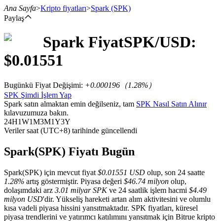
Ana Sayfa
>
Kripto fiyatları
>
Spark
(SPK)
Paylaş
Spark
Fiyat
SPK
/USD:
Vadeli İşlemler
$
0.01551
Bugünkü Fiyat Değişimi
:
+0.000196
（
1.28
%）
SPK Şimdi İşlem Yap
Spark satın almaktan emin değilseniz, tam
SPK Nasıl Satın Alınır
kılavuzumuza bakın.
24H
1W
1M
3M
1Y
3Y
Veriler saat (UTC+8) tarihinde güncellendi
USDT Vadeli İşlemleri
Spark(SPK) Fiyatı Bugün
Teminat olarak USDT kullanan vadeli işlemler
Spark(SPK) için mevcut fiyat
$0.01551 USD
olup, son 24 saatte
1.28%
artış göstermiştir. Piyasa değeri
$46.74 milyon
olup,
dolaşımdaki arz
3.01 milyar SPK
ve 24 saatlik işlem hacmi
$4.49
milyon USD
'dir. Yükseliş hareketi artan alım aktivitesini ve olumlu
kısa vadeli piyasa hissini yansıtmaktadır. SPK fiyatları, küresel
piyasa trendlerini ve yatırımcı katılımını yansıtmak için Bitrue kripto