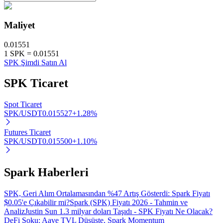
Maliyet
0.01551
Otomatik Yatırım
1
SPK
=
0.01551
SPK Şimdi Satın Al
Uzun vadeli kâr ve esnek çıkarlar elde edin
SPK
Ticaret
Spot Ticaret
SPK/USDT
0.015527
+
1.28
%
Futures Ticaret
SPK/USDT
0.015500
+
1.10
%
Stake Etmeyi Öğrenin
Spark Haberleri
Pasif gelir kazanma hakkında bilgi edinin
SPK, Geri Alım Ortalamasından %47 Artış Gösterdi: Spark Fiyatı
Bitrue
AI
$0.05'e Çıkabilir mi?
Spark (SPK) Fiyatı 2026 - Tahmin ve
Analiz
Justin Sun 1.3 milyar doları Taşıdı - SPK Fiyatı Ne Olacak?
DeFi Şoku: Aave TVL Düşüşte, Spark Momentum