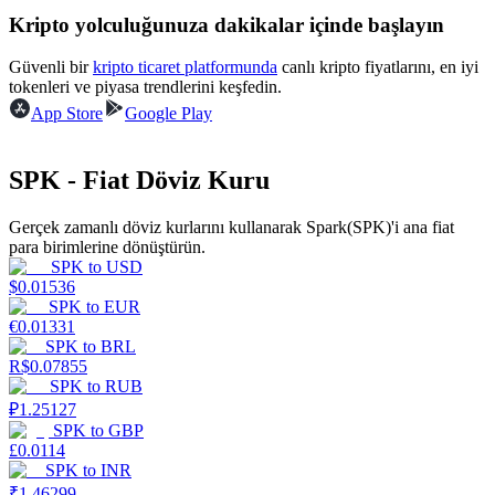
Kripto yolculuğunuza dakikalar içinde başlayın
Kazan
Güvenli bir
kripto ticaret platformunda
canlı kripto fiyatlarını, en iyi
tokenleri ve piyasa trendlerini keşfedin.
App Store
Google Play
SPK - Fiat Döviz Kuru
Gerçek zamanlı döviz kurlarını kullanarak Spark(SPK)'i ana fiat
para birimlerine dönüştürün.
SPK
to
USD
Power Piggy
$
0.01536
SPK
to
EUR
Günlük rekabetçi ödüller kazanın
€
0.01331
SPK
to
BRL
R$
0.07855
SPK
to
RUB
₽
1.25127
SPK
to
GBP
£
0.0114
SPK
to
INR
₹
1.46299