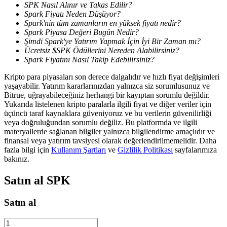
SPK Nasıl Alınır ve Takas Edilir?
Spark Fiyatı Neden Düşüyor?
Spark'nin tüm zamanların en yüksek fiyatı nedir?
Spark Piyasa Değeri Bugün Nedir?
BTR Kilitleme
Şimdi Spark'ye Yatırım Yapmak İçin İyi Bir Zaman mı?
BTR sahiplerine özel yatırımlar
Ücretsiz $SPK Ödüllerini Nereden Alabilirsiniz?
Spark Fiyatını Nasıl Takip Edebilirsiniz?
Kripto para piyasaları son derece dalgalıdır ve hızlı fiyat değişimleri
yaşayabilir. Yatırım kararlarınızdan yalnızca siz sorumlusunuz ve
Bitrue, uğrayabileceğiniz herhangi bir kayıptan sorumlu değildir.
Yukarıda listelenen kripto paralarla ilgili fiyat ve diğer veriler için
üçüncü taraf kaynaklara güveniyoruz ve bu verilerin güvenilirliği
veya doğruluğundan sorumlu değiliz. Bu platformda ve ilgili
materyallerde sağlanan bilgiler yalnızca bilgilendirme amaçlıdır ve
finansal veya yatırım tavsiyesi olarak değerlendirilmemelidir. Daha
fazla bilgi için
Kullanım Şartları
ve
Gizlilik Politikası
sayfalarımıza
Krediler
bakınız.
Kripto destekli borçlanma hizmeti
Satın al
SPK
Satın al