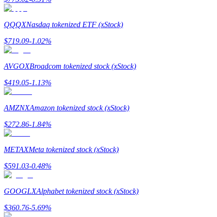
QQQX
Nasdaq tokenized ETF (xStock)
$
719.09
-1.02
%
Yönlendirme
AVGOX
Broadcom tokenized stock (xStock)
Arkadaşını davet et, nakit ödüller kazan
$
419.05
-1.13
%
Deposit CASHCAT & Win
AMZNX
Amazon tokenized stock (xStock)
$
272.86
-1.84
%
METAX
Meta tokenized stock (xStock)
$
591.03
-0.48
%
GOOGLX
Alphabet tokenized stock (xStock)
Deposit CASHCAT & Win
$
360.76
-5.69
%