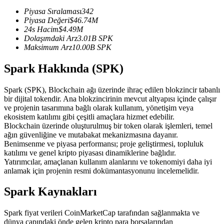
USDC'yi teminat olarak kullanan vadeli işlemler
Piyasa Sıralaması
342
Piyasa Değeri
$
46.74M
24s Hacim
$
4.49M
Dolaşımdaki Arz
3.01B
SPK
Maksimum Arz
10.00B
SPK
Spark Hakkında (SPK)
Spark (SPK), Blockchain ağı üzerinde ihraç edilen blokzincir tabanlı
bir dijital tokendir. Ana blokzincirinin mevcut altyapısı içinde çalışır
ve projenin tasarımına bağlı olarak kullanım, yönetişim veya
Kopya Ticaret
ekosistem katılımı gibi çeşitli amaçlara hizmet edebilir.
Blockchain üzerinde oluşturulmuş bir token olarak işlemleri, temel
En iyi traderlarla güçlerinizi birleştirin
ağın güvenliğine ve mutabakat mekanizmasına dayanır.
Benimsenme ve piyasa performansı; proje geliştirmesi, topluluk
katılımı ve genel kripto piyasası dinamiklerine bağlıdır.
Yatırımcılar, amaçlanan kullanım alanlarını ve tokenomiyi daha iyi
anlamak için projenin resmi dokümantasyonunu incelemelidir.
Spark Kaynakları
Spark fiyat verileri CoinMarketCap tarafından sağlanmakta ve
dünya çapındaki önde gelen kripto para borsalarından