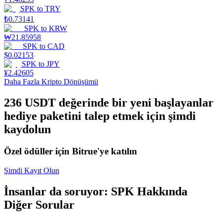
SPK
to
TRY
Staking
₺
0.73141
SPK
to
KRW
Yüksek getiri ve anında erişim
₩
21.85958
SPK
to
CAD
$
0.02153
SPK
to
JPY
¥
2.42605
Daha Fazla Kripto Dönüşümü
236 USDT değerinde bir yeni başlayanlar
hediye paketini talep etmek için şimdi
kaydolun
Launchpool
Özel ödüller için Bitrue'ye katılın
Popüler token'lar kazanmak için esnek staking
Şimdi Kayıt Olun
İnsanlar da soruyor: SPK Hakkında
Diğer Sorular