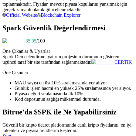
toplanmaktadır. Fiyatlar, mevcut piyasa koşullarını yansıtmak için
Kopya Tüccarı Olun
gerçek zamanlı olarak güncellenmektedir.
Kâr paylaşımı ve kopya ticaret komisyonlarının tadını çıkarın
Official Website
Blockchain Explorer
Spark Güvenlik Değerlendirmesi
85.05
/100
Öne Çıkanlar & Uyarılar
Spark
Derecelendirme, yatırım projesinin durumunu gösteren
üçüncü taraf bir site tarafından sağlanmaktadır.
CERTIK
Öne Çıkanlar
Bilgi
MAU sayısı en üst 10% sıralamasında yer alıyor.
Ticaret bilgileri vb. dahil olmak üzere büyük veri analizi.
Günlük işlem hacmi en yüksek 25% sıralamasında yer alıyor.
Piyasa değeri sıralamasında ilk 10%
Kod deposunun sağlığı mükemmel durumda.
Bitrue'da $SPK ile Ne Yapabilirsiniz
Güvenli bir kripto ticaret platformunda canlı kripto fiyatlarını, en iyi
tokenleri ve piyasa trendlerini keşfedin.
Spot