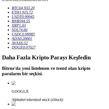
BTC
64,933.20
ETH
1,915.72
BTR Kilitleme
USDT
0.99945
BNB
594.55
BTR sahiplerine özel yatırımlar
XRP
1.03
SOL
74.66
USDC
0.99985
ADA
0.20001
AVAX
6.52
DOGE
0.07027
Daha Fazla Kripto Parayı Keşfedin
Bitrue
'da yeni listelenen ve trend olan kripto
paraların bir seçkisi.
Krediler
Kripto destekli borçlanma hizmeti
GOOGLX
Alphabet tokenized stock (xStock)