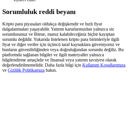
Deposit & Trade BTC to Share 25000 USDT prize pool!
Sorumluluk reddi beyanı
Kripto para piyasaları oldukça değişkendir ve hızlı fiyat
Deposit CASHCAT & Win
dalgalanmaları yaşayabilir. Yatırım kararlarınızdan yalnızca siz
sorumlusunuz ve Bitrue, maruz kalabileceğiniz hiçbir kayıptan
Share 500000 CASHCAT prize pool
sorumlu değildir. Yukarıda listelenen kripto para birimleriyle ilgili
fiyat ve diğer veriler için üçüncü taraf kaynaklara güveniyoruz ve
bunların güvenilirliğinden veya doğruluğundan sorumlu değiliz. Bu
platformda sağlanan bilgiler ve ilgili materyaller yalnızca
bilgilendirme amaçlıdır ve finansal veya yatırım tavsiyesi olarak
Exclusive for BitMart Users
değerlendirilmemelidir. Daha fazla bilgi için
Kullanım Koşullarımıza
ve
Gizlilik Politikamıza
bakın.
Register & Trade to Win 500,000 USDT
Precious Metals Trading Carnival
Trade Gold & Silver · 33,333 USDT Bonus