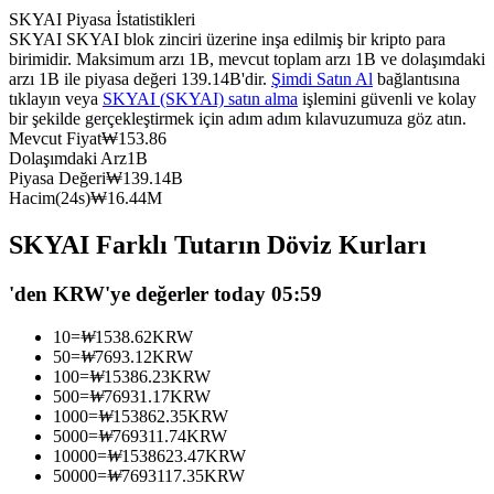
SKYAI Piyasa İstatistikleri
USDC'yi teminat olarak kullanan vadeli işlemler
SKYAI SKYAI blok zinciri üzerine inşa edilmiş bir kripto para
birimidir. Maksimum arzı 1B, mevcut toplam arzı 1B ve dolaşımdaki
arzı 1B ile piyasa değeri 139.14B'dir.
Şimdi Satın Al
bağlantısına
tıklayın veya
SKYAI (SKYAI) satın alma
işlemini güvenli ve kolay
bir şekilde gerçekleştirmek için adım adım kılavuzumuza göz atın.
Mevcut Fiyat
₩
153.86
Dolaşımdaki Arz
1B
Piyasa Değeri
₩
139.14B
Hacim(24s)
₩
16.44M
SKYAI Farklı Tutarın Döviz Kurları
Kopya Ticaret
En iyi traderlarla güçlerinizi birleştirin
'den KRW'ye değerler today 05:59
10
=
₩
1538.62
KRW
50
=
₩
7693.12
KRW
100
=
₩
15386.23
KRW
500
=
₩
76931.17
KRW
1000
=
₩
153862.35
KRW
5000
=
₩
769311.74
KRW
10000
=
₩
1538623.47
KRW
50000
=
₩
7693117.35
KRW