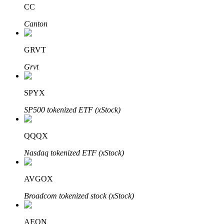
CC
Canton
Otomatik Yatırım
GRVT
Uzun vadeli kâr ve esnek çıkarlar elde edin
Grvt
SPYX
SP500 tokenized ETF (xStock)
QQQX
Nasdaq tokenized ETF (xStock)
Stake Etmeyi Öğrenin
AVGOX
Pasif gelir kazanma hakkında bilgi edinin
Broadcom tokenized stock (xStock)
Bitrue
AI
AEON