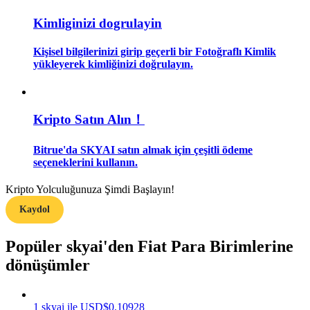
Kimliginizi dogrulayin
Rehber
Kişisel bilgilerinizi girip geçerli bir Fotoğraflı Kimlik
Vadeli İşlemler Başlangıç Kılavuzu
yükleyerek kimliğinizi doğrulayın.
Kripto Satın Alın！
Bitrue'da SKYAI satın almak için çeşitli ödeme
seçeneklerini kullanın.
Kripto Yolculuğunuza Şimdi Başlayın!
Ticaret stratejileri
Kaydol
Nasıl kârlı kalabileceğinizi öğrenin
Popüler skyai'den Fiat Para Birimlerine
dönüşümler
1
skyai
ile
USD
$
0.10928