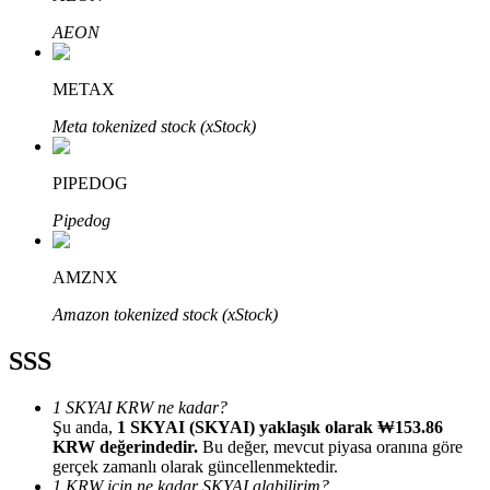
AEON
METAX
Meta tokenized stock (xStock)
Bitrue Ortakları
PIPEDOG
Pipedog
AMZNX
Amazon tokenized stock (xStock)
Bitrue İş Ortağı
SSS
Kullanıcı başına %65'e kadar komisyon!
1 SKYAI KRW ne kadar?
Şu anda,
1 SKYAI (SKYAI) yaklaşık olarak ₩153.86
KRW değerindedir.
Bu değer, mevcut piyasa oranına göre
gerçek zamanlı olarak güncellenmektedir.
1 KRW için ne kadar SKYAI alabilirim?