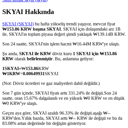
SKYAI Hakkında
SKYAI (SKYAI)
bu hafta yükseliş trendi yaşıyor, mevcut fiyat
COIN-M Vadeli İşlemleri
₩153.86 KRW başına SKYAI
. SKYAI için dolaşımdaki arz 1B
ile, SKYAI'ın toplam piyasa değeri şimdi yaklaşık ₩139.14B KRW.
Kripto Para Vadeli İşlemleri
Son 24 saatte, SKYAI'nin işlem hacmi ₩16.44M KRW'ye ulaştı.
Şu anda,
SKYAI ile KRW
döviz kuru
1 SKYAI için ₩153.86
TradFi
KRW
olarak
belirlenmiştir
. Bu, anlamına geliyor:
Hisse senetleri, döviz, değerli metaller ve emtia türevleri
1
SKYAI
=
₩
153.86
KRW
₩
1
KRW
=
0.00649931
SKYAI
(Not: Döviz ücretleri ve gaz maliyetleri dahil değildir.)
Son 7 gün içinde, SKYAI fiyatı arttı 331.24% ile değişti.
Son 24
saatte, oran 15.67% dalgalandı ve en yüksek ₩0 KRW ve en düşük
₩0 KRW'ye ulaştı.
Geçen aya göre, SKYAI azaldı 96.33% ile değişti.aşağı ₩--
KRW'den.
Yıllık bazda, SKYAI arttı ₩-- KRW ile değişti ve bu da
83.08% artan değerinde bir değişim gösteriyor.
USDC Vadeli İşlemleri