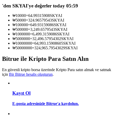
Kopya Tüccarı Olun
'den SKYAI'ye değerler today 05:59
Kâr paylaşımı ve kopya ticaret komisyonlarının tadını çıkarın
₩
10000
=
64.99315908
SKYAI
₩
50000
=
324.96579543
SKYAI
₩
100000
=
649.93159086
SKYAI
₩
500000
=
3,249.6579543
SKYAI
₩
1000000
=
6,499.3159086
SKYAI
₩
5000000
=
32,496.57954302
SKYAI
₩
10000000
=
64,993.15908605
SKYAI
₩
50000000
=
324,965.79543029
SKYAI
Bitrue ile Kripto Para Satın Alın
Bilgi
En güvenli kripto borsa üzerinde Kripto Para satın almak ve satmak
Ticaret bilgileri vb. dahil olmak üzere büyük veri analizi.
için
Bir Bitrue hesabı oluşturun
.
Kayıt Ol
E-posta adresinizle Bitrue'a kaydolun.