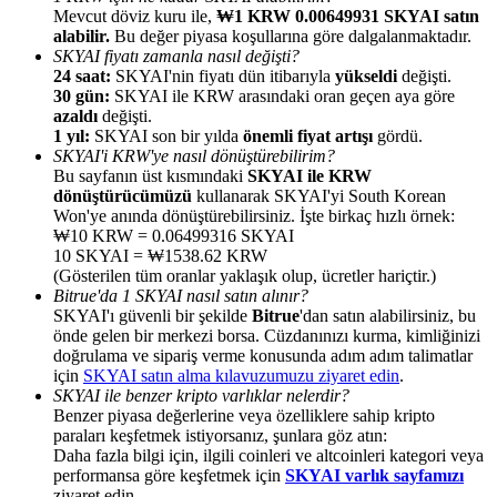
Mevcut döviz kuru ile,
₩1 KRW 0.00649931 SKYAI satın
alabilir.
Bu değer piyasa koşullarına göre dalgalanmaktadır.
SKYAI fiyatı zamanla nasıl değişti?
24 saat:
SKYAI'nin fiyatı dün itibarıyla
yükseldi
değişti.
30 gün:
SKYAI ile KRW arasındaki oran geçen aya göre
azaldı
değişti.
Yönlendirme
1 yıl:
SKYAI son bir yılda
önemli fiyat artışı
gördü.
SKYAI'i KRW'ye nasıl dönüştürebilirim?
Arkadaşını davet et, nakit ödüller kazan
Bu sayfanın üst kısmındaki
SKYAI ile KRW
dönüştürücümüzü
kullanarak SKYAI'yi South Korean
BTC Welcome Rewards
Won'ye anında dönüştürebilirsiniz. İşte birkaç hızlı örnek:
₩10 KRW = 0.06499316 SKYAI
10 SKYAI = ₩1538.62 KRW
(Gösterilen tüm oranlar yaklaşık olup, ücretler hariçtir.)
Bitrue'da 1 SKYAI nasıl satın alınır?
SKYAI'ı güvenli bir şekilde
Bitrue
'dan satın alabilirsiniz, bu
önde gelen bir merkezi borsa. Cüzdanınızı kurma, kimliğinizi
doğrulama ve sipariş verme konusunda adım adım talimatlar
için
SKYAI satın alma kılavuzumuzu ziyaret edin
.
SKYAI ile benzer kripto varlıklar nelerdir?
Benzer piyasa değerlerine veya özelliklere sahip kripto
paraları keşfetmek istiyorsanız, şunlara göz atın:
Daha fazla bilgi için, ilgili coinleri ve altcoinleri kategori veya
BTC Welcome Rewards
performansa göre keşfetmek için
SKYAI varlık sayfamızı
ziyaret edin.