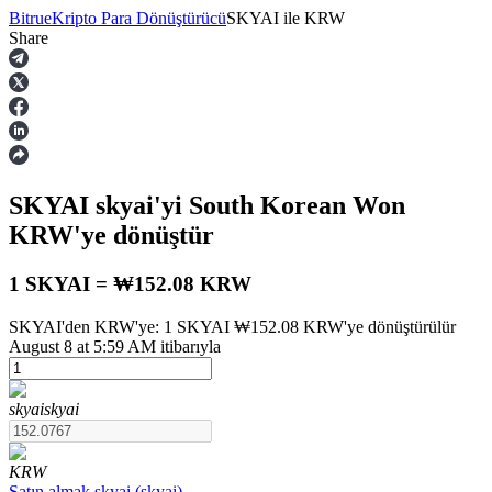
Bitrue
Kripto Para Dönüştürücü
SKYAI
ile
KRW
Share
Vadeli İşlemler
SKYAI
skyai
'yi South Korean Won
KRW
'ye dönüştür
1 SKYAI = ₩152.08 KRW
SKYAI'den KRW'ye: 1 SKYAI ₩152.08 KRW'ye dönüştürülür
USDT Vadeli İşlemleri
August 8 at 5:59 AM itibarıyla
Teminat olarak USDT kullanan vadeli işlemler
skyai
skyai
KRW
Satın almak
skyai
(
skyai
)