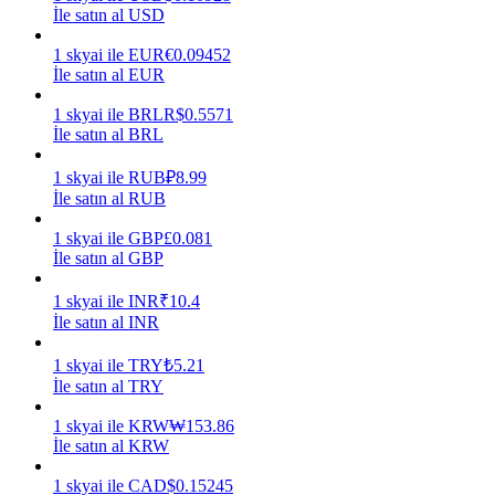
İle satın al USD
Kazan
1
skyai
ile
EUR
€
0.09452
İle satın al EUR
1
skyai
ile
BRL
R$
0.5571
İle satın al BRL
1
skyai
ile
RUB
₽
8.99
İle satın al RUB
1
skyai
ile
GBP
£
0.081
İle satın al GBP
Power Piggy
1
skyai
ile
INR
₹
10.4
Günlük rekabetçi ödüller kazanın
İle satın al INR
1
skyai
ile
TRY
₺
5.21
İle satın al TRY
1
skyai
ile
KRW
₩
153.86
İle satın al KRW
1
skyai
ile
CAD
$
0.15245