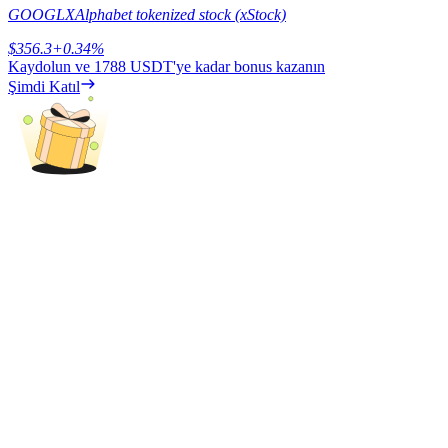
Deposit & Trade BTC to Share 25000 USDT prize pool!
GOOGLX
Alphabet tokenized stock (xStock)
$
356.3
+
0.34
%
Kaydolun ve
1788 USDT
'ye kadar bonus kazanın
Şimdi Katıl
Deposit CASHCAT & Win
Share 500000 CASHCAT prize pool
Exclusive for BitMart Users
Register & Trade to Win 500,000 USDT
Precious Metals Trading Carnival
Trade Gold & Silver · 33,333 USDT Bonus