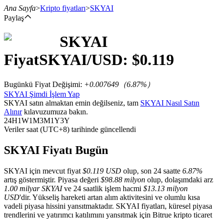
Ana Sayfa
>
Kripto fiyatları
>
SKYAI
Paylaş
SKYAI
Vadeli İşlemler
Fiyat
SKYAI
/USD: $
0.119
Bugünkü Fiyat Değişimi
:
+0.007649
（
6.87
%）
SKYAI Şimdi İşlem Yap
SKYAI satın almaktan emin değilseniz, tam
SKYAI Nasıl Satın
Alınır
kılavuzumuza bakın.
24H
1W
1M
3M
1Y
3Y
Veriler saat (UTC+8) tarihinde güncellendi
USDT Vadeli İşlemleri
SKYAI Fiyatı Bugün
Teminat olarak USDT kullanan vadeli işlemler
SKYAI için mevcut fiyat
$0.119 USD
olup, son 24 saatte
6.87%
artış göstermiştir. Piyasa değeri
$98.88 milyon
olup, dolaşımdaki arz
1.00 milyar SKYAI
ve 24 saatlik işlem hacmi
$13.13 milyon
USD
'dir. Yükseliş hareketi artan alım aktivitesini ve olumlu kısa
vadeli piyasa hissini yansıtmaktadır. SKYAI fiyatları, küresel piyasa
trendlerini ve yatırımcı katılımını yansıtmak için Bitrue kripto ticaret