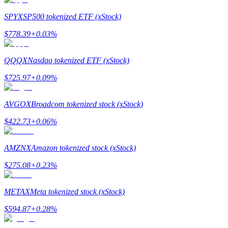
SPYX
SP500 tokenized ETF (xStock)
$
778.39
+
0.03
%
Yönlendirme
QQQX
Nasdaq tokenized ETF (xStock)
Arkadaşını davet et, nakit ödüller kazan
$
725.97
+
0.09
%
BTC Welcome Rewards
AVGOX
Broadcom tokenized stock (xStock)
$
422.73
+
0.06
%
AMZNX
Amazon tokenized stock (xStock)
$
275.08
+
0.23
%
METAX
Meta tokenized stock (xStock)
$
594.87
+
0.28
%
BTC Welcome Rewards