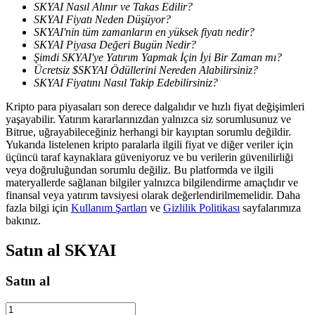
SKYAI Nasıl Alınır ve Takas Edilir?
SKYAI Fiyatı Neden Düşüyor?
SKYAI'nin tüm zamanların en yüksek fiyatı nedir?
SKYAI Piyasa Değeri Bugün Nedir?
BTR Kilitleme
Şimdi SKYAI'ye Yatırım Yapmak İçin İyi Bir Zaman mı?
BTR sahiplerine özel yatırımlar
Ücretsiz $SKYAI Ödüllerini Nereden Alabilirsiniz?
SKYAI Fiyatını Nasıl Takip Edebilirsiniz?
Kripto para piyasaları son derece dalgalıdır ve hızlı fiyat değişimleri
yaşayabilir. Yatırım kararlarınızdan yalnızca siz sorumlusunuz ve
Bitrue, uğrayabileceğiniz herhangi bir kayıptan sorumlu değildir.
Yukarıda listelenen kripto paralarla ilgili fiyat ve diğer veriler için
üçüncü taraf kaynaklara güveniyoruz ve bu verilerin güvenilirliği
veya doğruluğundan sorumlu değiliz. Bu platformda ve ilgili
materyallerde sağlanan bilgiler yalnızca bilgilendirme amaçlıdır ve
finansal veya yatırım tavsiyesi olarak değerlendirilmemelidir. Daha
fazla bilgi için
Kullanım Şartları
ve
Gizlilik Politikası
sayfalarımıza
Krediler
bakınız.
Kripto destekli borçlanma hizmeti
Satın al
SKYAI
Satın al