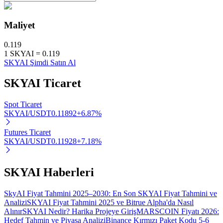
Maliyet
0.119
Otomatik Yatırım
1
SKYAI
=
0.119
SKYAI Şimdi Satın Al
Uzun vadeli kâr ve esnek çıkarlar elde edin
SKYAI
Ticaret
Spot Ticaret
SKYAI/USDT
0.11892
+
6.87
%
Futures Ticaret
SKYAI/USDT
0.11928
+
7.18
%
Stake Etmeyi Öğrenin
SKYAI Haberleri
Pasif gelir kazanma hakkında bilgi edinin
SkyAI Fiyat Tahmini 2025–2030: En Son SKYAI Fiyat Tahmini ve
Bitrue
AI
Analizi
SKYAI Fiyat Tahmini 2025 ve Bitrue Alpha'da Nasıl
Alınır
SKYAI Nedir? Harika Projeye Giriş
MARSCOIN Fiyatı 2026:
Hedef Tahmin ve Piyasa Analizi
Binance Kırmızı Paket Kodu 5-6