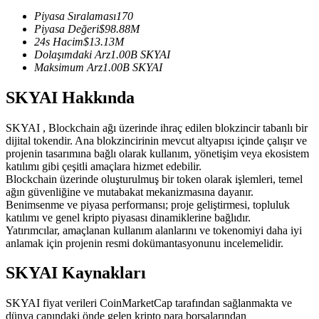
USDC'yi teminat olarak kullanan vadeli işlemler
Piyasa Sıralaması
170
Piyasa Değeri
$
98.88M
24s Hacim
$
13.13M
Dolaşımdaki Arz
1.00B
SKYAI
Maksimum Arz
1.00B
SKYAI
SKYAI Hakkında
SKYAI , Blockchain ağı üzerinde ihraç edilen blokzincir tabanlı bir
dijital tokendir. Ana blokzincirinin mevcut altyapısı içinde çalışır ve
projenin tasarımına bağlı olarak kullanım, yönetişim veya ekosistem
Kopya Ticaret
katılımı gibi çeşitli amaçlara hizmet edebilir.
Blockchain üzerinde oluşturulmuş bir token olarak işlemleri, temel
En iyi traderlarla güçlerinizi birleştirin
ağın güvenliğine ve mutabakat mekanizmasına dayanır.
Benimsenme ve piyasa performansı; proje geliştirmesi, topluluk
katılımı ve genel kripto piyasası dinamiklerine bağlıdır.
Yatırımcılar, amaçlanan kullanım alanlarını ve tokenomiyi daha iyi
anlamak için projenin resmi dokümantasyonunu incelemelidir.
SKYAI Kaynakları
SKYAI fiyat verileri CoinMarketCap tarafından sağlanmakta ve
dünya çapındaki önde gelen kripto para borsalarından