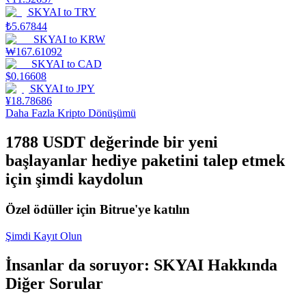
SKYAI
to
TRY
Staking
₺
5.67844
SKYAI
to
KRW
Yüksek getiri ve anında erişim
₩
167.61092
SKYAI
to
CAD
$
0.16608
SKYAI
to
JPY
¥
18.78686
Daha Fazla Kripto Dönüşümü
1788 USDT değerinde bir yeni
başlayanlar hediye paketini talep etmek
için şimdi kaydolun
Launchpool
Özel ödüller için Bitrue'ye katılın
Popüler token'lar kazanmak için esnek staking
Şimdi Kayıt Olun
İnsanlar da soruyor: SKYAI Hakkında
Diğer Sorular