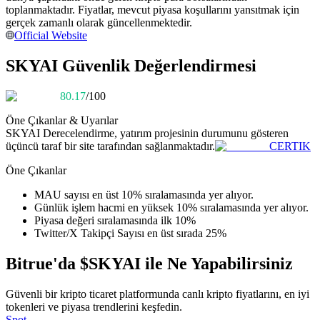
toplanmaktadır. Fiyatlar, mevcut piyasa koşullarını yansıtmak için
Kopya Tüccarı Olun
gerçek zamanlı olarak güncellenmektedir.
Kâr paylaşımı ve kopya ticaret komisyonlarının tadını çıkarın
Official Website
SKYAI Güvenlik Değerlendirmesi
80.17
/100
Öne Çıkanlar & Uyarılar
SKYAI
Derecelendirme, yatırım projesinin durumunu gösteren
üçüncü taraf bir site tarafından sağlanmaktadır.
CERTIK
Öne Çıkanlar
Bilgi
MAU sayısı en üst 10% sıralamasında yer alıyor.
Ticaret bilgileri vb. dahil olmak üzere büyük veri analizi.
Günlük işlem hacmi en yüksek 10% sıralamasında yer alıyor.
Piyasa değeri sıralamasında ilk 10%
Twitter/X Takipçi Sayısı en üst sırada 25%
Bitrue'da $SKYAI ile Ne Yapabilirsiniz
Güvenli bir kripto ticaret platformunda canlı kripto fiyatlarını, en iyi
tokenleri ve piyasa trendlerini keşfedin.
Spot