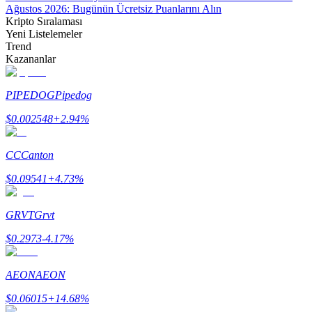
Ağustos 2026: Bugünün Ücretsiz Puanlarını Alın
Kripto Sıralaması
Yeni Listelemeler
Trend
Kazananlar
Bitrue Ortakları
PIPEDOG
Pipedog
$
0.002548
+
2.94
%
CC
Canton
$
0.09541
+
4.73
%
GRVT
Grvt
Bitrue İş Ortağı
$
0.2973
-4.17
%
Kullanıcı başına %65'e kadar komisyon!
AEON
AEON
$
0.06015
+
14.68
%