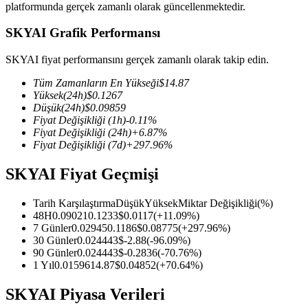
platformunda gerçek zamanlı olarak güncellenmektedir.
SKYAI Grafik Performansı
SKYAI fiyat performansını gerçek zamanlı olarak takip edin.
COIN-M Vadeli İşlemleri
Tüm Zamanların En Yükseği
$
14.87
Kripto Para Vadeli İşlemleri
Yüksek
(24h)
$
0.1267
Düşük
(24h)
$
0.09859
Fiyat Değişikliği
(1h)
-0.11
%
Fiyat Değişikliği
(24h)
+
6.87
%
TradFi
Fiyat Değişikliği
(7d)
+
297.96
%
Hisse senetleri, döviz, değerli metaller ve emtia türevleri
SKYAI Fiyat Geçmişi
Tarih Karşılaştırma
Düşük
Yüksek
Miktar Değişikliği
(%)
48H
0.09021
0.1233
$
0.0117
(
+
11.09
%)
7 Günler
0.02945
0.1186
$
0.08775
(
+
297.96
%)
30 Günler
0.02444
3
$
-2.88
(
-96.09
%)
90 Günler
0.02444
3
$
-0.2836
(
-70.76
%)
1 Yıl
0.01596
14.87
$
0.04852
(
+
70.64
%)
SKYAI Piyasa Verileri
USDC Vadeli İşlemleri