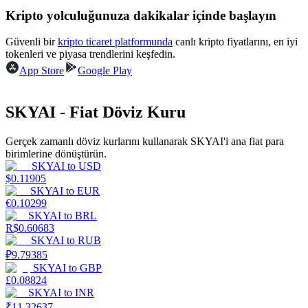
Kripto yolculuğunuza dakikalar içinde başlayın
Kazan
Güvenli bir
kripto ticaret platformunda
canlı kripto fiyatlarını, en iyi
tokenleri ve piyasa trendlerini keşfedin.
App Store
Google Play
SKYAI - Fiat Döviz Kuru
Gerçek zamanlı döviz kurlarını kullanarak SKYAI'i ana fiat para
birimlerine dönüştürün.
SKYAI
to
USD
Power Piggy
$
0.11905
SKYAI
to
EUR
Günlük rekabetçi ödüller kazanın
€
0.10299
SKYAI
to
BRL
R$
0.60683
SKYAI
to
RUB
₽
9.79385
SKYAI
to
GBP
£
0.08824
SKYAI
to
INR
₹
11.32637