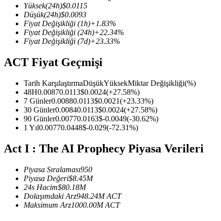
Yüksek
(24h)
$
0.0115
Düşük
(24h)
$
0.0093
Fiyat Değişikliği
(1h)
+
1.83
%
Fiyat Değişikliği
(24h)
+
22.34
%
Fiyat Değişikliği
(7d)
+
23.33
%
COIN-M Vadeli İşlemleri
ACT Fiyat Geçmişi
Kripto Para Vadeli İşlemleri
Tarih Karşılaştırma
Düşük
Yüksek
Miktar Değişikliği
(%)
48H
0.0087
0.0113
$
0.0024
(
+
27.58
%)
TradFi
7 Günler
0.0088
0.0113
$
0.0021
(
+
23.33
%)
30 Günler
0.0084
0.0113
$
0.0024
(
+
27.58
%)
Hisse senetleri, döviz, değerli metaller ve emtia türevleri
90 Günler
0.0077
0.0163
$
-0.0049
(
-30.62
%)
1 Yıl
0.0077
0.0448
$
-0.029
(
-72.31
%)
Act I : The AI Prophecy Piyasa Verileri
Piyasa Sıralaması
950
Piyasa Değeri
$
8.45M
24s Hacim
$
80.18M
Dolaşımdaki Arz
948.24M
ACT
Maksimum Arz
1000.00M
ACT
USDC Vadeli İşlemleri