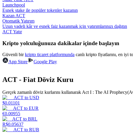
Launchpool
Esnek stake ile popüler tokenler kazanın
Rehber
Kazan ACT
Otomatik Yatırım
Vadeli İşlemler Başlangıç Kılavuzu
Uzun vadeli kâr ve esnek faiz kazanmak için yatırımlarınızı dağıtın
ACT Yatır
Kripto yolculuğunuza dakikalar içinde başlayın
Güvenli bir
kripto ticaret platformunda
canlı kripto fiyatlarını, en iyi 
App Store
Google Play
ACT - Fiat Döviz Kuru
Ticaret stratejileri
Gerçek zamanlı döviz kurlarını kullanarak Act I : The AI Prophecy(AC
Nasıl kârlı kalabileceğinizi öğrenin
ACT
to
USD
$
0.01101
ACT
to
EUR
€
0.00955
ACT
to
BRL
R$
0.05637
ACT
to
RUB