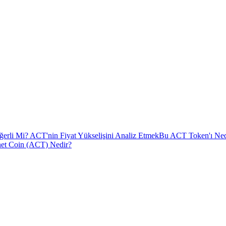
erli Mi? ACT'nin Fiyat Yükselişini Analiz Etmek
Bu ACT Token'ı Nede
et Coin (ACT) Nedir?