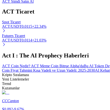
ACT Şimdi Satın Al
ACT
Ticaret
BTR Kilitleme
Spot Ticaret
BTR sahiplerine özel yatırımlar
ACT/USDT
0.0115
+
22.34
%
Futures Ticaret
ACT/USDT
0.0114
+
21.03
%
Act I : The AI Prophecy Haberleri
ACT Coin Nedir? ACT Meme Coin Bitrue Alpha'da
Bu AI Token Değ
Coin Fiyat Tahmini Kısa Vadeli ve Uzun Vadeli: 2025-2030
AI Kehan
Krediler
Kripto Sıralaması
Yeni Listelemeler
Kripto destekli borçlanma hizmeti
Trend
Kazananlar
CC
Canton
$
0.092
-9.67
%