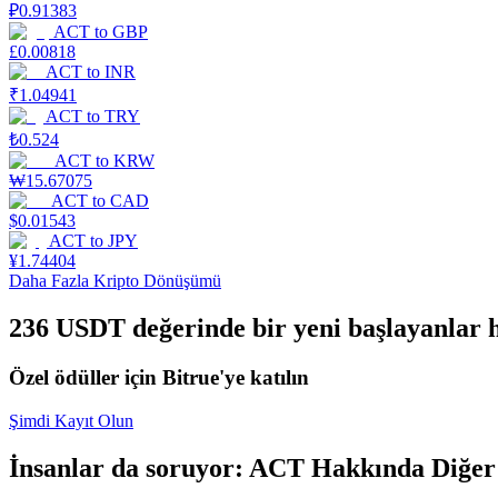
₽
0.91383
ACT
to
GBP
Kazan
£
0.00818
ACT
to
INR
₹
1.04941
ACT
to
TRY
₺
0.524
ACT
to
KRW
₩
15.67075
ACT
to
CAD
$
0.01543
ACT
to
JPY
¥
1.74404
Power Piggy
Daha Fazla Kripto Dönüşümü
Günlük rekabetçi ödüller kazanın
236 USDT değerinde bir yeni başlayanlar h
Özel ödüller için Bitrue'ye katılın
Şimdi Kayıt Olun
İnsanlar da soruyor: ACT Hakkında Diğer