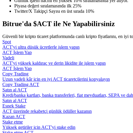
Günlük işlem hacmi en yüksek 10% sıralamasında yer alıyor.
Kopya Tüccarı Olun
Piyasa değeri sıralamasında ilk 25%
Twitter/X Takipçi Sayısı en üst sırada 10%
Kâr paylaşımı ve kopya ticaret komisyonlarının tadını çıkarın
Bitrue'da $ACT ile Ne Yapabilirsiniz
Güvenli bir kripto ticaret platformunda canlı kripto fiyatlarını, en iyi t
Spot
ACT'yi ultra düşük ücretlerle işlem yapın
ACT İşlem Yap
Vadeli
ACT'yi yüksek kaldıraç ve derin likidite ile işlem yapın
ACT İşlem Yap
Copy Trading
Bilgi
Uzun vadeli kâr için en iyi ACT ticaretçilerini kopyalayın
Copy Trading ACT
Ticaret bilgileri vb. dahil olmak üzere büyük veri analizi.
Satın al ACT
Kredi/banka kartları, banka transferleri, fiat mevduatları, SEPA ve dah
Satın al ACT
Esnek Stake
ACT üzerinde rekabetçi günlük ödüller kazanın
Kazan ACT
Stake etme
Yüksek getiriler için ACT'yi stake edin
Stake etme ACT