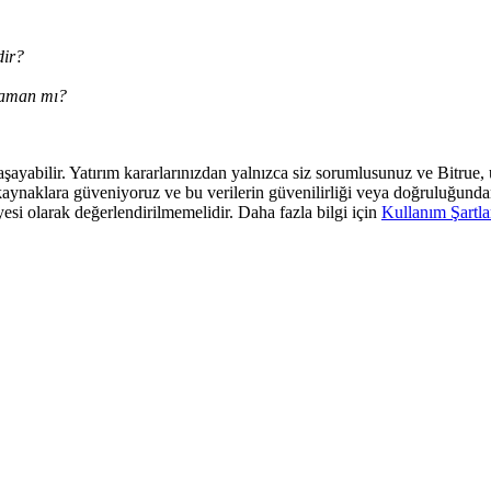
dir?
 Zaman mı?
 yaşayabilir. Yatırım kararlarınızdan yalnızca siz sorumlusunuz ve Bitrue
araf kaynaklara güveniyoruz ve bu verilerin güvenilirliği veya doğruluğun
yesi olarak değerlendirilmemelidir. Daha fazla bilgi için
Kullanım Şartla