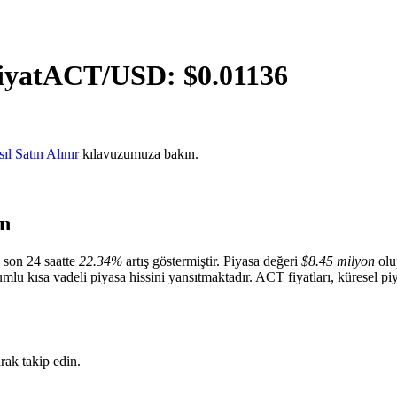
iyat
ACT
/USD: $
0.01136
l Satın Alınır
kılavuzumuza bakın.
ün
 son 24 saatte
22.34%
artış göstermiştir. Piyasa değeri
$8.45 milyon
olu
lumlu kısa vadeli piyasa hissini yansıtmaktadır. ACT fiyatları, küresel pi
rak takip edin.