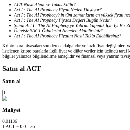
ACT Nasıl Alınır ve Takas Edilir?
Act I : The AI Prophecy Fiyatı Neden Düşüyor?
Staking
Act I : The AI Prophecy'nin tüm zamanların en yüksek fiyatı ne
Act I : The AI Prophecy Piyasa Değeri Bugün Nedir?
Yüksek getiri ve anında erişim
Şimdi Act I : The AI Prophecy'ye Yatırım Yapmak İçin İyi Bir
Ücretsiz $ACT Ödüllerini Nereden Alabilirsiniz?
Act I : The AI Prophecy Fiyatını Nasıl Takip Edebilirsiniz?
Kripto para piyasaları son derece dalgalıdır ve hızlı fiyat değişimleri
listelenen kripto paralarla ilgili fiyat ve diğer veriler için üçüncü t
bilgiler yalnızca bilgilendirme amaçlıdır ve finansal veya yatırım tavsi
Satın al
ACT
Launchpool
Satın al
Popüler token'lar kazanmak için esnek staking
Maliyet
0.01136
1
ACT
=
0.01136