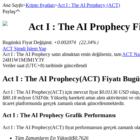
Ana Sayfa
>
Kripto fiyatları
>
Act I : The AI Prophecy
(ACT)
Paylaş
Act I : The AI Prophecy
F
Vadeli İşlemler
Bugünkü Fiyat Değişimi
:
+0.002074
（
22.34
%）
ACT Şimdi İşlem Yap
Act I : The AI Prophecy satın almaktan emin değilseniz, tam
ACT Nası
24H
1W
1M
3M
1Y
3Y
Veriler saat (UTC+8) tarihinde güncellendi
Act I : The AI Prophecy(ACT) Fiyatı Bug
Act I : The AI Prophecy(ACT) için mevcut fiyat
$0.01136 USD
olup,
USDT Vadeli İşlemleri
$80.18 milyon USD
'dir. Yükseliş hareketi artan alım aktivitesini ve o
ticaret platformunda gerçek zamanlı olarak güncellenmektedir.
Teminat olarak USDT kullanan vadeli işlemler
Act I : The AI Prophecy Grafik Performansı
Act I : The AI Prophecy(ACT) fiyat performansını gerçek zamanlı ola
Tüm Zamanların En Yükseği
$
0.7626