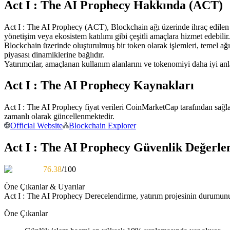
Act I : The AI Prophecy Hakkında (ACT)
USDC'yi teminat olarak kullanan vadeli işlemler
Act I : The AI Prophecy (ACT), Blockchain ağı üzerinde ihraç edilen blo
yönetişim veya ekosistem katılımı gibi çeşitli amaçlara hizmet edebilir.
Blockchain üzerinde oluşturulmuş bir token olarak işlemleri, temel a
piyasası dinamiklerine bağlıdır.
Yatırımcılar, amaçlanan kullanım alanlarını ve tokenomiyi daha iyi a
Act I : The AI Prophecy Kaynakları
Act I : The AI Prophecy fiyat verileri CoinMarketCap tarafından sağl
Kopya Ticaret
zamanlı olarak güncellenmektedir.
Official Website
Blockchain Explorer
En iyi traderlarla güçlerinizi birleştirin
Act I : The AI Prophecy Güvenlik Değerle
76.38
/100
Öne Çıkanlar & Uyarılar
Act I : The AI Prophecy
Derecelendirme, yatırım projesinin durumunu 
Öne Çıkanlar