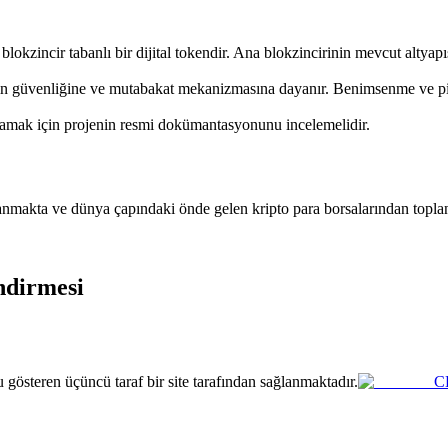
kzincir tabanlı bir dijital tokendir. Ana blokzincirinin mevcut altyapısı
ğın güvenliğine ve mutabakat mekanizmasına dayanır. Benimsenme ve piyas
nlamak için projenin resmi dokümantasyonunu incelemelidir.
anmakta ve dünya çapındaki önde gelen kripto para borsalarından toplan
ndirmesi
gösteren üçüncü taraf bir site tarafından sağlanmaktadır.
C