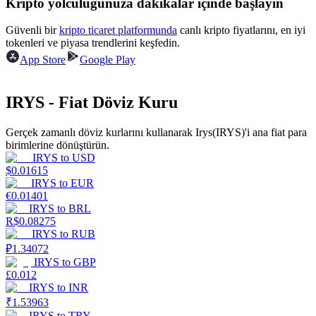
Kripto yolculuğunuza dakikalar içinde başlayın
Kazan
Güvenli bir
kripto ticaret platformunda
canlı kripto fiyatlarını, en iyi
tokenleri ve piyasa trendlerini keşfedin.
App Store
Google Play
IRYS - Fiat Döviz Kuru
Gerçek zamanlı döviz kurlarını kullanarak Irys(IRYS)'i ana fiat para
birimlerine dönüştürün.
IRYS
to
USD
$
0.01615
Power Piggy
IRYS
to
EUR
€
0.01401
Günlük rekabetçi ödüller kazanın
IRYS
to
BRL
R$
0.08275
IRYS
to
RUB
₽
1.34072
IRYS
to
GBP
£
0.012
IRYS
to
INR
₹
1.53963
IRYS
to
TRY