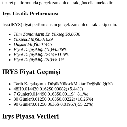
ticaret platformunda gerçek zamanlı olarak güncellenmektedir.
Irys Grafik Performansı
Irys(IRYS) fiyat performansını gerçek zamanlı olarak takip edin.
COIN-M Vadeli İşlemleri
Tüm Zamanların En Yükseği
$
0.0636
Kripto Para Vadeli İşlemleri
Yüksek
(24h)
$
0.01629
Düşük
(24h)
$
0.01445
Fiyat Değişikliği
(1h)
+
0.06
%
Fiyat Değişikliği
(24h)
+
11.5
%
TradFi
Fiyat Değişikliği
(7d)
+
8.1
%
Hisse senetleri, döviz, değerli metaller ve emtia türevleri
IRYS Fiyat Geçmişi
Tarih Karşılaştırma
Düşük
Yüksek
Miktar Değişikliği
(%)
48H
0.01443
0.0162
$
0.00082
(
+
5.44
%)
7 Günler
0.01449
0.0163
$
0.00119
(
+
8.1
%)
30 Günler
0.0125
0.0163
$
0.00222
(
+
16.26
%)
90 Günler
0.0125
0.0636
$
-0.01957
(
-55.22
%)
Irys Piyasa Verileri
USDC Vadeli İşlemleri