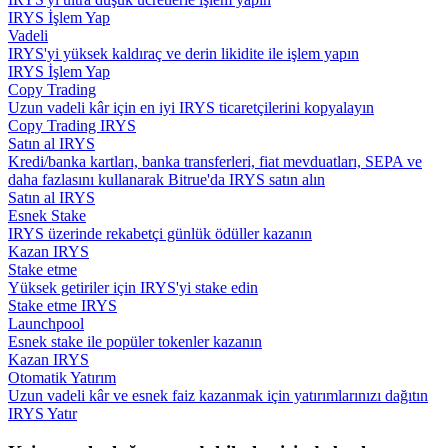
IRYS İşlem Yap
Vadeli
Rehber
IRYS'yi yüksek kaldıraç ve derin likidite ile işlem yapın
IRYS İşlem Yap
Vadeli İşlemler Başlangıç Kılavuzu
Copy Trading
Uzun vadeli kâr için en iyi IRYS ticaretçilerini kopyalayın
Copy Trading IRYS
Satın al IRYS
Kredi/banka kartları, banka transferleri, fiat mevduatları, SEPA ve
daha fazlasını kullanarak Bitrue'da IRYS satın alın
Satın al IRYS
Esnek Stake
IRYS üzerinde rekabetçi günlük ödüller kazanın
Kazan IRYS
Stake etme
Ticaret stratejileri
Yüksek getiriler için IRYS'yi stake edin
Stake etme IRYS
Nasıl kârlı kalabileceğinizi öğrenin
Launchpool
Esnek stake ile popüler tokenler kazanın
Kazan IRYS
Otomatik Yatırım
Uzun vadeli kâr ve esnek faiz kazanmak için yatırımlarınızı dağıtın
IRYS Yatır