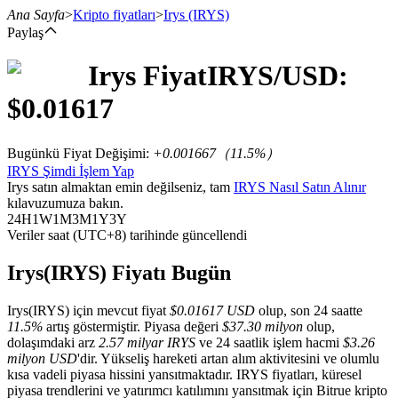
Ana Sayfa
>
Kripto fiyatları
>
Irys
(IRYS)
Paylaş
Irys
Fiyat
IRYS
/USD:
Vadeli İşlemler
$
0.01617
Bugünkü Fiyat Değişimi
:
+0.001667
（
11.5
%）
IRYS Şimdi İşlem Yap
Irys satın almaktan emin değilseniz, tam
IRYS Nasıl Satın Alınır
kılavuzumuza bakın.
24H
1W
1M
3M
1Y
3Y
Veriler saat (UTC+8) tarihinde güncellendi
USDT Vadeli İşlemleri
Irys(IRYS) Fiyatı Bugün
Teminat olarak USDT kullanan vadeli işlemler
Irys(IRYS) için mevcut fiyat
$0.01617 USD
olup, son 24 saatte
11.5%
artış göstermiştir. Piyasa değeri
$37.30 milyon
olup,
dolaşımdaki arz
2.57 milyar IRYS
ve 24 saatlik işlem hacmi
$3.26
milyon USD
'dir. Yükseliş hareketi artan alım aktivitesini ve olumlu
kısa vadeli piyasa hissini yansıtmaktadır. IRYS fiyatları, küresel
piyasa trendlerini ve yatırımcı katılımını yansıtmak için Bitrue kripto