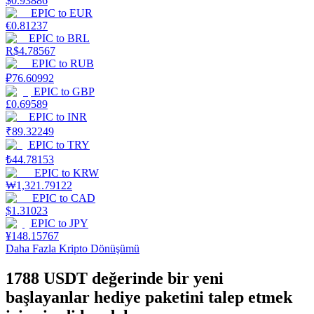
$
0.93886
EPIC
to
EUR
€
0.81237
Kazan
EPIC
to
BRL
R$
4.78567
EPIC
to
RUB
₽
76.60992
EPIC
to
GBP
£
0.69589
EPIC
to
INR
₹
89.32249
EPIC
to
TRY
₺
44.78153
Power Piggy
EPIC
to
KRW
₩
1,321.79122
Günlük rekabetçi ödüller kazanın
EPIC
to
CAD
$
1.31023
EPIC
to
JPY
¥
148.15767
Daha Fazla Kripto Dönüşümü
1788 USDT değerinde bir yeni
başlayanlar hediye paketini talep etmek