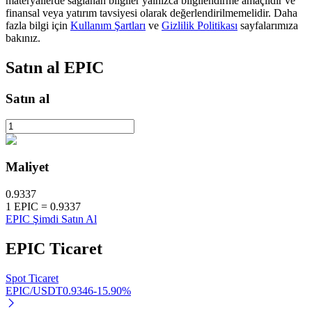
materyallerde sağlanan bilgiler yalnızca bilgilendirme amaçlıdır ve
finansal veya yatırım tavsiyesi olarak değerlendirilmemelidir. Daha
fazla bilgi için
Kullanım Şartları
ve
Gizlilik Politikası
sayfalarımıza
bakınız.
BTR Kilitleme
Satın al
EPIC
BTR sahiplerine özel yatırımlar
Satın al
Maliyet
0.9337
1
EPIC
=
0.9337
Krediler
EPIC Şimdi Satın Al
Kripto destekli borçlanma hizmeti
EPIC
Ticaret
Spot Ticaret
EPIC/USDT
0.9346
-15.90
%