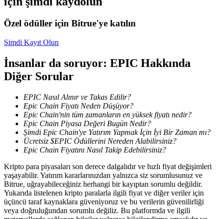
için şimdi kaydolun
Staking
Özel ödüller için Bitrue'ye katılın
Yüksek getiri ve anında erişim
Şimdi Kayıt Olun
İnsanlar da soruyor: EPIC Hakkında
Diğer Sorular
EPIC Nasıl Alınır ve Takas Edilir?
Epic Chain Fiyatı Neden Düşüyor?
Epic Chain'nin tüm zamanların en yüksek fiyatı nedir?
Epic Chain Piyasa Değeri Bugün Nedir?
Şimdi Epic Chain'ye Yatırım Yapmak İçin İyi Bir Zaman mı?
Launchpool
Ücretsiz $EPIC Ödüllerini Nereden Alabilirsiniz?
Epic Chain Fiyatını Nasıl Takip Edebilirsiniz?
Popüler token'lar kazanmak için esnek staking
Kripto para piyasaları son derece dalgalıdır ve hızlı fiyat değişimleri
yaşayabilir. Yatırım kararlarınızdan yalnızca siz sorumlusunuz ve
Bitrue, uğrayabileceğiniz herhangi bir kayıptan sorumlu değildir.
Yukarıda listelenen kripto paralarla ilgili fiyat ve diğer veriler için
üçüncü taraf kaynaklara güveniyoruz ve bu verilerin güvenilirliği
veya doğruluğundan sorumlu değiliz. Bu platformda ve ilgili