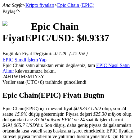
Ana Sayfa
>
Kripto fiyatları
>
Epic Chain
(EPIC)
Paylaş
Epic Chain
Vadeli İşlemler
Fiyat
EPIC
/USD: $
0.9337
Bugünkü Fiyat Değişimi
:
-0.128
（
-15.9
%）
EPIC Şimdi İşlem Yap
Epic Chain satın almaktan emin değilseniz, tam
EPIC Nasıl Satın
Alınır
kılavuzumuza bakın.
24H
1W
1M
3M
1Y
3Y
Veriler saat (UTC+8) tarihinde güncellendi
USDT Vadeli İşlemleri
Epic Chain(EPIC) Fiyatı Bugün
Teminat olarak USDT kullanan vadeli işlemler
Epic Chain(EPIC) için mevcut fiyat
$0.9337 USD
olup, son 24
saatte
15.9%
düşüş göstermiştir. Piyasa değeri
$25.30 milyon
olup,
dolaşımdaki arz
33.60 milyon EPIC
ve 24 saatlik işlem hacmi
$491,065.7 USD
'dir. Son düşüş, daha geniş piyasa dalgalanmaları
ortasında kısa vadeli satış baskısına işaret etmektedir. EPIC fiyatları,
küresel piyasa trendlerini ve yatırımcı hissini yansıtmak için Bitrue