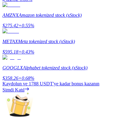
AMZNX
Amazon tokenized stock (xStock)
$
275.42
+
0.55
%
Yönlendirme
METAX
Meta tokenized stock (xStock)
Arkadaşını davet et, nakit ödüller kazan
$
595.18
+
0.43
%
BTC Welcome Rewards
GOOGLX
Alphabet tokenized stock (xStock)
$
358.26
+
0.68
%
Kaydolun ve
1788 USDT
'ye kadar bonus kazanın
Şimdi Katıl
BTC Welcome Rewards