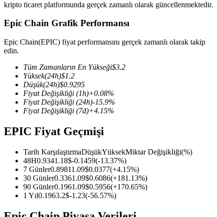
kripto ticaret platformunda gerçek zamanlı olarak güncellenmektedir.
Epic Chain Grafik Performansı
Epic Chain(EPIC) fiyat performansını gerçek zamanlı olarak takip
COIN-M Vadeli İşlemleri
edin.
Kripto Para Vadeli İşlemleri
Tüm Zamanların En Yükseği
$
3.2
Yüksek
(24h)
$
1.2
Düşük
(24h)
$
0.9295
Fiyat Değişikliği
(1h)
+
0.08
%
TradFi
Fiyat Değişikliği
(24h)
-15.9
%
Fiyat Değişikliği
(7d)
+
4.15
%
Hisse senetleri, döviz, değerli metaller ve emtia türevleri
EPIC Fiyat Geçmişi
Tarih Karşılaştırma
Düşük
Yüksek
Miktar Değişikliği
(%)
48H
0.934
1.18
$
-0.1459
(
-13.37
%)
7 Günler
0.8981
1.09
$
0.0377
(
+
4.15
%)
30 Günler
0.336
1.09
$
0.6086
(
+
181.13
%)
90 Günler
0.196
1.09
$
0.5956
(
+
170.65
%)
1 Yıl
0.196
3.2
$
-1.23
(
-56.57
%)
USDC Vadeli İşlemleri
Epic Chain Piyasa Verileri