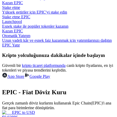
Kazan EPIC
Stake etme
Rehber
Yüksek getiriler için EPIC'yi stake edin
Stake etme EPIC
Vadeli İşlemler Başlangıç Kılavuzu
Launchpool
Esnek stake ile popüler tokenler kazanın
Kazan EPIC
Otomatik Yatırım
Uzun vadeli kâr ve esnek faiz kazanmak için yatırımlarınızı dağıtın
EPIC Yatır
Kripto yolculuğunuza dakikalar içinde başlayın
Güvenli bir
kripto ticaret platformunda
canlı kripto fiyatlarını, en iyi
tokenleri ve piyasa trendlerini keşfedin.
Ticaret stratejileri
App Store
Google Play
Nasıl kârlı kalabileceğinizi öğrenin
EPIC - Fiat Döviz Kuru
Gerçek zamanlı döviz kurlarını kullanarak Epic Chain(EPIC)'i ana
fiat para birimlerine dönüştürün.
EPIC
to
USD