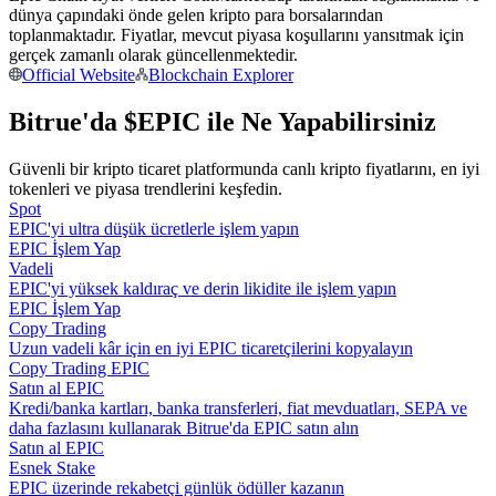
dünya çapındaki önde gelen kripto para borsalarından
Kopya Tüccarı Olun
toplanmaktadır. Fiyatlar, mevcut piyasa koşullarını yansıtmak için
Kâr paylaşımı ve kopya ticaret komisyonlarının tadını çıkarın
gerçek zamanlı olarak güncellenmektedir.
Official Website
Blockchain Explorer
Bitrue'da $EPIC ile Ne Yapabilirsiniz
Güvenli bir kripto ticaret platformunda canlı kripto fiyatlarını, en iyi
tokenleri ve piyasa trendlerini keşfedin.
Spot
EPIC'yi ultra düşük ücretlerle işlem yapın
EPIC İşlem Yap
Vadeli
Bilgi
EPIC'yi yüksek kaldıraç ve derin likidite ile işlem yapın
EPIC İşlem Yap
Ticaret bilgileri vb. dahil olmak üzere büyük veri analizi.
Copy Trading
Uzun vadeli kâr için en iyi EPIC ticaretçilerini kopyalayın
Copy Trading EPIC
Satın al EPIC
Kredi/banka kartları, banka transferleri, fiat mevduatları, SEPA ve
daha fazlasını kullanarak Bitrue'da EPIC satın alın
Satın al EPIC
Esnek Stake
EPIC üzerinde rekabetçi günlük ödüller kazanın