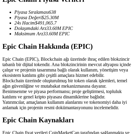
USDC'yi teminat olarak kullanan vadeli işlemler
Piyasa Sıralaması
638
Piyasa Değeri
$
25.30M
24s Hacim
$
491,065.7
Dolaşımdaki Arz
33.60M
EPIC
Maksimum Arz
33.60M
EPIC
Epic Chain Hakkında (EPIC)
Epic Chain (EPIC), Blockchain ağı üzerinde ihraç edilen blokzincir
tabanlı bir dijital tokendir. Ana blokzincirinin mevcut altyapısı içinde
Kopya Ticaret
çalışır ve projenin tasarımına bağlı olarak kullanım, yönetişim veya
ekosistem katılımı gibi çeşitli amaçlara hizmet edebilir.
En iyi traderlarla güçlerinizi birleştirin
Blockchain üzerinde oluşturulmuş bir token olarak işlemleri, temel
ağın güvenliğine ve mutabakat mekanizmasına dayanır.
Benimsenme ve piyasa performansı; proje geliştirmesi, topluluk
katılımı ve genel kripto piyasası dinamiklerine bağlıdır.
Yatırımcılar, amaçlanan kullanım alanlarını ve tokenomiyi daha iyi
anlamak için projenin resmi dokümantasyonunu incelemelidir.
Epic Chain Kaynakları
Epic Chain fiyat verileri CoinMarketCap tarafından sağlanmakta ve