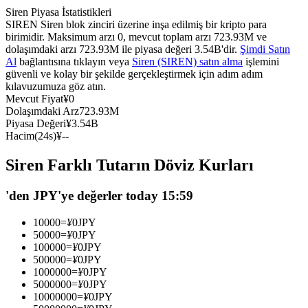
Siren Piyasa İstatistikleri
USDC'yi teminat olarak kullanan vadeli işlemler
SIREN Siren blok zinciri üzerine inşa edilmiş bir kripto para
birimidir. Maksimum arzı 0, mevcut toplam arzı 723.93M ve
dolaşımdaki arzı 723.93M ile piyasa değeri 3.54B'dir.
Şimdi Satın
Al
bağlantısına tıklayın veya
Siren (SIREN) satın alma
işlemini
güvenli ve kolay bir şekilde gerçekleştirmek için adım adım
kılavuzumuza göz atın.
Mevcut Fiyat
¥
0
Dolaşımdaki Arz
723.93M
Piyasa Değeri
¥
3.54B
Hacim(24s)
¥
--
Kopya Ticaret
Siren Farklı Tutarın Döviz Kurları
En iyi traderlarla güçlerinizi birleştirin
'den JPY'ye değerler today 15:59
10000
=
¥
0
JPY
50000
=
¥
0
JPY
100000
=
¥
0
JPY
500000
=
¥
0
JPY
1000000
=
¥
0
JPY
5000000
=
¥
0
JPY
10000000
=
¥
0
JPY