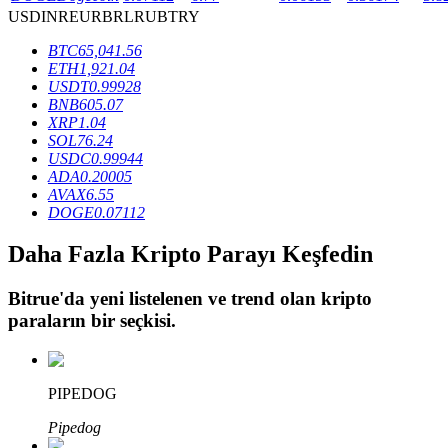
USD
INR
EUR
BRL
RUB
TRY
BTC
65,041.56
BTR Kilitleme
ETH
1,921.04
USDT
0.99928
BTR sahiplerine özel yatırımlar
BNB
605.07
XRP
1.04
SOL
76.24
USDC
0.99944
ADA
0.20005
AVAX
6.55
DOGE
0.07112
Daha Fazla Kripto Parayı Keşfedin
Bitrue
'da yeni listelenen ve trend olan kripto
Krediler
paraların bir seçkisi.
Kripto destekli borçlanma hizmeti
PIPEDOG
Pipedog