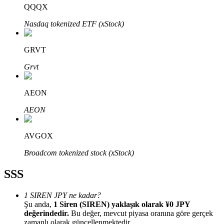
QQQX
Nasdaq tokenized ETF (xStock)
GRVT
Bitrue Ortakları
Grvt
AEON
AEON
AVGOX
Broadcom tokenized stock (xStock)
Bitrue İş Ortağı
SSS
Kullanıcı başına %65'e kadar komisyon!
1 SIREN JPY ne kadar?
Şu anda,
1 Siren (SIREN) yaklaşık olarak ¥0 JPY
değerindedir.
Bu değer, mevcut piyasa oranına göre gerçek
zamanlı olarak güncellenmektedir.