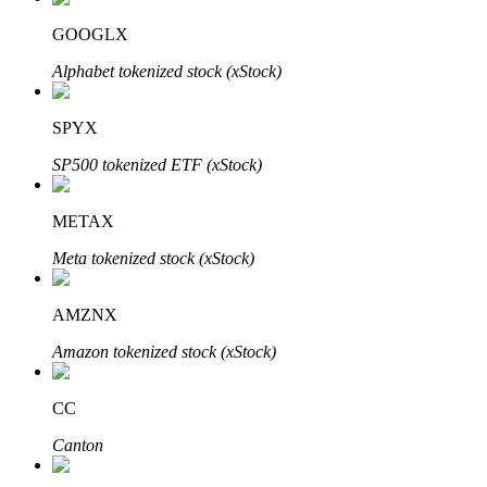
GOOGLX
Alphabet tokenized stock (xStock)
Otomatik Yatırım
SPYX
Uzun vadeli kâr ve esnek çıkarlar elde edin
SP500 tokenized ETF (xStock)
METAX
Meta tokenized stock (xStock)
AMZNX
Amazon tokenized stock (xStock)
Stake Etmeyi Öğrenin
Pasif gelir kazanma hakkında bilgi edinin
CC
Bitrue
AI
Canton