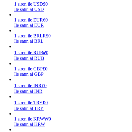
1
siren
ile
USD
$
0
İle satın al USD
Kazan
1
siren
ile
EUR
€
0
İle satın al EUR
1
siren
ile
BRL
R$
0
İle satın al BRL
1
siren
ile
RUB
₽
0
İle satın al RUB
1
siren
ile
GBP
£
0
Power Piggy
İle satın al GBP
Günlük rekabetçi ödüller kazanın
1
siren
ile
INR
₹
0
İle satın al INR
1
siren
ile
TRY
₺
0
İle satın al TRY
1
siren
ile
KRW
₩
0
İle satın al KRW