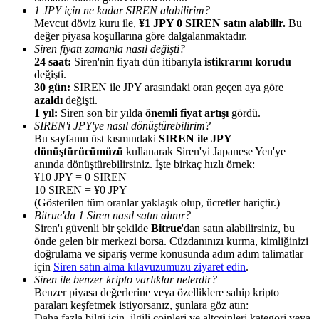
1 JPY için ne kadar SIREN alabilirim?
Mevcut döviz kuru ile,
¥1 JPY 0 SIREN satın alabilir.
Bu
değer piyasa koşullarına göre dalgalanmaktadır.
Siren fiyatı zamanla nasıl değişti?
24 saat:
Siren'nin fiyatı dün itibarıyla
istikrarını korudu
değişti.
Yönlendirme
30 gün:
SIREN ile JPY arasındaki oran geçen aya göre
azaldı
değişti.
Arkadaşını davet et, nakit ödüller kazan
1 yıl:
Siren son bir yılda
önemli fiyat artışı
gördü.
SIREN'i JPY'ye nasıl dönüştürebilirim?
BTC Welcome Rewards
Bu sayfanın üst kısmındaki
SIREN ile JPY
dönüştürücümüzü
kullanarak Siren'yi Japanese Yen'ye
anında dönüştürebilirsiniz. İşte birkaç hızlı örnek:
¥10 JPY = 0 SIREN
10 SIREN = ¥0 JPY
(Gösterilen tüm oranlar yaklaşık olup, ücretler hariçtir.)
Bitrue'da 1 Siren nasıl satın alınır?
Siren'ı güvenli bir şekilde
Bitrue
'dan satın alabilirsiniz, bu
önde gelen bir merkezi borsa. Cüzdanınızı kurma, kimliğinizi
doğrulama ve sipariş verme konusunda adım adım talimatlar
için
Siren satın alma kılavuzumuzu ziyaret edin
.
Siren ile benzer kripto varlıklar nelerdir?
Benzer piyasa değerlerine veya özelliklere sahip kripto
BTC Welcome Rewards
paraları keşfetmek istiyorsanız, şunlara göz atın:
Daha fazla bilgi için, ilgili coinleri ve altcoinleri kategori veya