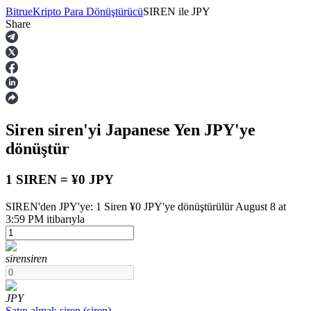
Bitrue
Kripto Para Dönüştürücü
SIREN
ile
JPY
Share
Vadeli İşlemler
Siren
siren
'yi Japanese Yen
JPY
'ye
dönüştür
1 SIREN = ¥0 JPY
SIREN'den JPY'ye: 1 Siren ¥0 JPY'ye dönüştürülür August 8 at
USDT Vadeli İşlemleri
3:59 PM itibarıyla
Teminat olarak USDT kullanan vadeli işlemler
siren
siren
JPY
Satın almak
siren
(
siren
)