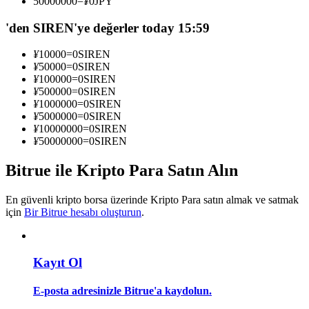
50000000
=
¥
0
JPY
Kopya Tüccarı Olun
'den SIREN'ye değerler today 15:59
Kâr paylaşımı ve kopya ticaret komisyonlarının tadını çıkarın
¥
10000
=
0
SIREN
¥
50000
=
0
SIREN
¥
100000
=
0
SIREN
¥
500000
=
0
SIREN
¥
1000000
=
0
SIREN
¥
5000000
=
0
SIREN
¥
10000000
=
0
SIREN
¥
50000000
=
0
SIREN
Bitrue ile Kripto Para Satın Alın
Bilgi
Ticaret bilgileri vb. dahil olmak üzere büyük veri analizi.
En güvenli kripto borsa üzerinde Kripto Para satın almak ve satmak
için
Bir Bitrue hesabı oluşturun
.
Kayıt Ol
E-posta adresinizle Bitrue'a kaydolun.