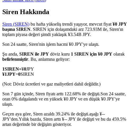
Siren Hakkında
Siren (SIREN)
bu hafta yükseliş trendi yaşıyor, mevcut fiyat
¥0 JPY
COIN-M Vadeli İşlemleri
başına SIREN
. SIREN için dolaşımdaki arz 723.93M ile, Siren'ın
toplam piyasa değeri şimdi yaklaşık ¥3.54B JPY.
Kripto Para Vadeli İşlemleri
Son 24 saatte, Siren'nin işlem hacmi ¥0 JPY'ye ulaştı.
Şu anda,
SIREN ile JPY
döviz kuru
1 SIREN için ¥0 JPY
olarak
TradFi
belirlenmiştir
. Bu, anlamına geliyor:
Hisse senetleri, döviz, değerli metaller ve emtia türevleri
1
SIREN
=
¥
0
JPY
¥
1
JPY
=
0
SIREN
(Not: Döviz ücretleri ve gaz maliyetleri dahil değildir.)
Son 7 gün içinde, Siren fiyatı arttı 122.68% ile değişti.
Son 24 saatte,
oran 0% dalgalandı ve en yüksek ¥0 JPY ve en düşük ¥0 JPY'ye
ulaştı.
Geçen aya göre, Siren azaldı 39.24% ile değişti.aşağı ¥--
JPY'den.
Yıllık bazda, Siren arttı ¥-- JPY ile değişti ve bu da 459.5%
artan değerinde bir değişim gösteriyor.
USDC Vadeli İşlemleri