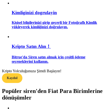
Rehber
Kimliginizi dogrulayin
Vadeli İşlemler Başlangıç Kılavuzu
Kişisel bilgilerinizi girip geçerli bir Fotoğraflı Kimlik
yükleyerek kimliğinizi doğrulayın.
Kripto Satın Alın！
Bitrue'da Siren satın almak için çeşitli ödeme
seçeneklerini kullanın.
Ticaret stratejileri
Kripto Yolculuğunuza Şimdi Başlayın!
Nasıl kârlı kalabileceğinizi öğrenin
Kaydol
Popüler siren'den Fiat Para Birimlerine
dönüşümler