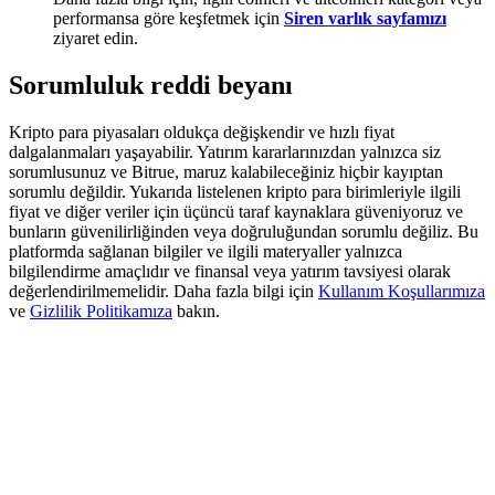
Deposit & Trade BTC to Share 25000 USDT prize pool!
performansa göre keşfetmek için
Siren varlık sayfamızı
ziyaret edin.
Sorumluluk reddi beyanı
Deposit CASHCAT & Win
Kripto para piyasaları oldukça değişkendir ve hızlı fiyat
Share 500000 CASHCAT prize pool
dalgalanmaları yaşayabilir. Yatırım kararlarınızdan yalnızca siz
sorumlusunuz ve Bitrue, maruz kalabileceğiniz hiçbir kayıptan
sorumlu değildir. Yukarıda listelenen kripto para birimleriyle ilgili
fiyat ve diğer veriler için üçüncü taraf kaynaklara güveniyoruz ve
bunların güvenilirliğinden veya doğruluğundan sorumlu değiliz. Bu
Exclusive for BitMart Users
platformda sağlanan bilgiler ve ilgili materyaller yalnızca
bilgilendirme amaçlıdır ve finansal veya yatırım tavsiyesi olarak
Register & Trade to Win 500,000 USDT
değerlendirilmemelidir. Daha fazla bilgi için
Kullanım Koşullarımıza
ve
Gizlilik Politikamıza
bakın.
Precious Metals Trading Carnival
Trade Gold & Silver · 33,333 USDT Bonus