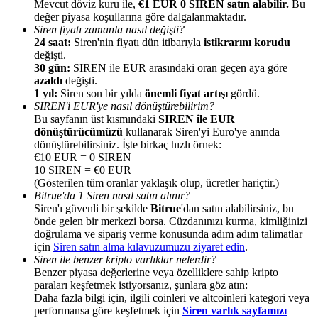
Mevcut döviz kuru ile,
€1 EUR 0 SIREN satın alabilir.
Bu
değer piyasa koşullarına göre dalgalanmaktadır.
Siren fiyatı zamanla nasıl değişti?
24 saat:
Siren'nin fiyatı dün itibarıyla
istikrarını korudu
değişti.
30 gün:
SIREN ile EUR arasındaki oran geçen aya göre
azaldı
değişti.
Yönlendirme
1 yıl:
Siren son bir yılda
önemli fiyat artışı
gördü.
Arkadaşını davet et, nakit ödüller kazan
SIREN'i EUR'ye nasıl dönüştürebilirim?
Bu sayfanın üst kısmındaki
SIREN ile EUR
BTC Welcome Rewards
dönüştürücümüzü
kullanarak Siren'yi Euro'ye anında
dönüştürebilirsiniz. İşte birkaç hızlı örnek:
€10 EUR = 0 SIREN
10 SIREN = €0 EUR
(Gösterilen tüm oranlar yaklaşık olup, ücretler hariçtir.)
Bitrue'da 1 Siren nasıl satın alınır?
Siren'ı güvenli bir şekilde
Bitrue
'dan satın alabilirsiniz, bu
önde gelen bir merkezi borsa. Cüzdanınızı kurma, kimliğinizi
doğrulama ve sipariş verme konusunda adım adım talimatlar
için
Siren satın alma kılavuzumuzu ziyaret edin
.
Siren ile benzer kripto varlıklar nelerdir?
Benzer piyasa değerlerine veya özelliklere sahip kripto
paraları keşfetmek istiyorsanız, şunlara göz atın:
Daha fazla bilgi için, ilgili coinleri ve altcoinleri kategori veya
BTC Welcome Rewards
performansa göre keşfetmek için
Siren varlık sayfamızı