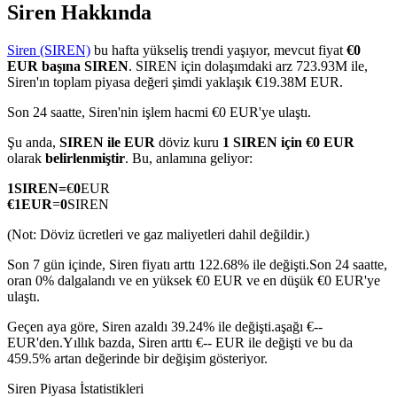
Siren Hakkında
Siren (SIREN)
bu hafta yükseliş trendi yaşıyor, mevcut fiyat
€0
EUR başına SIREN
. SIREN için dolaşımdaki arz 723.93M ile,
COIN-M Vadeli İşlemleri
Siren'ın toplam piyasa değeri şimdi yaklaşık €19.38M EUR.
Kripto Para Vadeli İşlemleri
Son 24 saatte, Siren'nin işlem hacmi €0 EUR'ye ulaştı.
Şu anda,
SIREN ile EUR
döviz kuru
1 SIREN için €0 EUR
olarak
belirlenmiştir
. Bu, anlamına geliyor:
TradFi
1
SIREN
=
€
0
EUR
€
1
EUR
=
0
SIREN
Hisse senetleri, döviz, değerli metaller ve emtia türevleri
(Not: Döviz ücretleri ve gaz maliyetleri dahil değildir.)
Son 7 gün içinde, Siren fiyatı arttı 122.68% ile değişti.
Son 24 saatte,
oran 0% dalgalandı ve en yüksek €0 EUR ve en düşük €0 EUR'ye
ulaştı.
Geçen aya göre, Siren azaldı 39.24% ile değişti.aşağı €--
EUR'den.
Yıllık bazda, Siren arttı €-- EUR ile değişti ve bu da
459.5% artan değerinde bir değişim gösteriyor.
USDC Vadeli İşlemleri
Siren Piyasa İstatistikleri