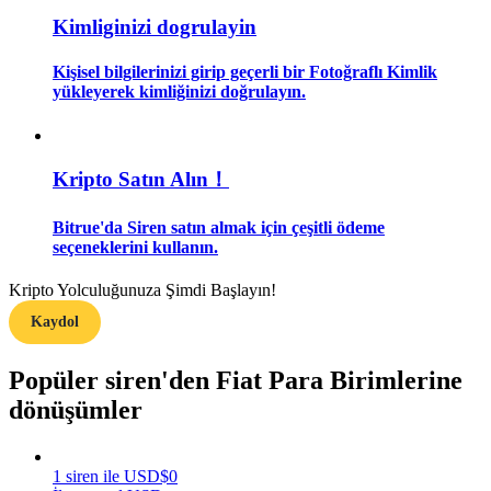
Kimliginizi dogrulayin
Rehber
Kişisel bilgilerinizi girip geçerli bir Fotoğraflı Kimlik
Vadeli İşlemler Başlangıç Kılavuzu
yükleyerek kimliğinizi doğrulayın.
Kripto Satın Alın！
Bitrue'da Siren satın almak için çeşitli ödeme
seçeneklerini kullanın.
Kripto Yolculuğunuza Şimdi Başlayın!
Ticaret stratejileri
Kaydol
Nasıl kârlı kalabileceğinizi öğrenin
Popüler siren'den Fiat Para Birimlerine
dönüşümler
1
siren
ile
USD
$
0