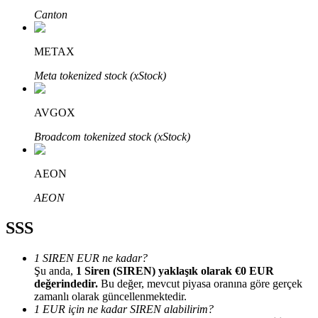
Canton
METAX
Meta tokenized stock (xStock)
Bitrue Ortakları
AVGOX
Broadcom tokenized stock (xStock)
AEON
AEON
SSS
Bitrue İş Ortağı
Kullanıcı başına %65'e kadar komisyon!
1 SIREN EUR ne kadar?
Şu anda,
1 Siren (SIREN) yaklaşık olarak €0 EUR
değerindedir.
Bu değer, mevcut piyasa oranına göre gerçek
zamanlı olarak güncellenmektedir.
1 EUR için ne kadar SIREN alabilirim?