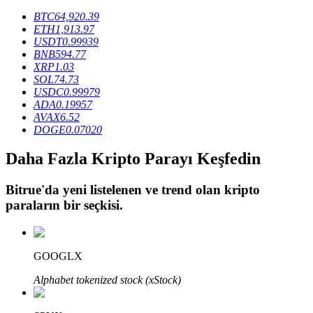
BTC
64,920.39
ETH
1,913.97
USDT
0.99939
BTR Kilitleme
BNB
594.77
XRP
1.03
BTR sahiplerine özel yatırımlar
SOL
74.73
USDC
0.99979
ADA
0.19957
AVAX
6.52
DOGE
0.07020
Daha Fazla Kripto Parayı Keşfedin
Bitrue
'da yeni listelenen ve trend olan kripto
paraların bir seçkisi.
Krediler
Kripto destekli borçlanma hizmeti
GOOGLX
Alphabet tokenized stock (xStock)