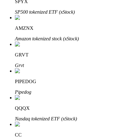
SPYX
SP500 tokenized ETF (xStock)
AMZNX
Otomatik Yatırım
Amazon tokenized stock (xStock)
Uzun vadeli kâr ve esnek çıkarlar elde edin
GRVT
Grvt
PIPEDOG
Pipedog
Stake Etmeyi Öğrenin
QQQX
Pasif gelir kazanma hakkında bilgi edinin
Nasdaq tokenized ETF (xStock)
Bitrue
AI
CC