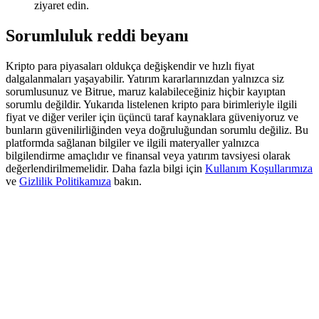
ziyaret edin.
Deposit & Trade BTC to Share 25000 USDT prize pool!
Sorumluluk reddi beyanı
Kripto para piyasaları oldukça değişkendir ve hızlı fiyat
Deposit CASHCAT & Win
dalgalanmaları yaşayabilir. Yatırım kararlarınızdan yalnızca siz
Share 500000 CASHCAT prize pool
sorumlusunuz ve Bitrue, maruz kalabileceğiniz hiçbir kayıptan
sorumlu değildir. Yukarıda listelenen kripto para birimleriyle ilgili
fiyat ve diğer veriler için üçüncü taraf kaynaklara güveniyoruz ve
bunların güvenilirliğinden veya doğruluğundan sorumlu değiliz. Bu
platformda sağlanan bilgiler ve ilgili materyaller yalnızca
Exclusive for BitMart Users
bilgilendirme amaçlıdır ve finansal veya yatırım tavsiyesi olarak
değerlendirilmemelidir. Daha fazla bilgi için
Kullanım Koşullarımıza
Register & Trade to Win 500,000 USDT
ve
Gizlilik Politikamıza
bakın.
Precious Metals Trading Carnival
Trade Gold & Silver · 33,333 USDT Bonus