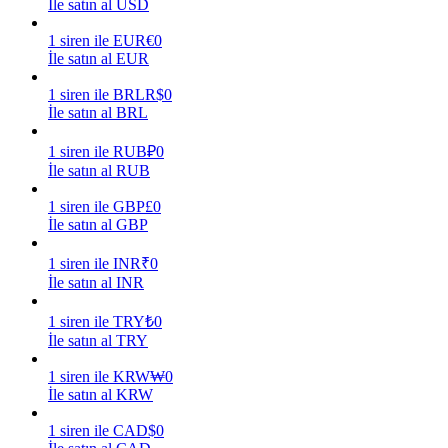
İle satın al USD
Kazan
1
siren
ile
EUR
€
0
İle satın al EUR
1
siren
ile
BRL
R$
0
İle satın al BRL
1
siren
ile
RUB
₽
0
İle satın al RUB
1
siren
ile
GBP
£
0
İle satın al GBP
Power Piggy
1
siren
ile
INR
₹
0
Günlük rekabetçi ödüller kazanın
İle satın al INR
1
siren
ile
TRY
₺
0
İle satın al TRY
1
siren
ile
KRW
₩
0
İle satın al KRW
1
siren
ile
CAD
$
0