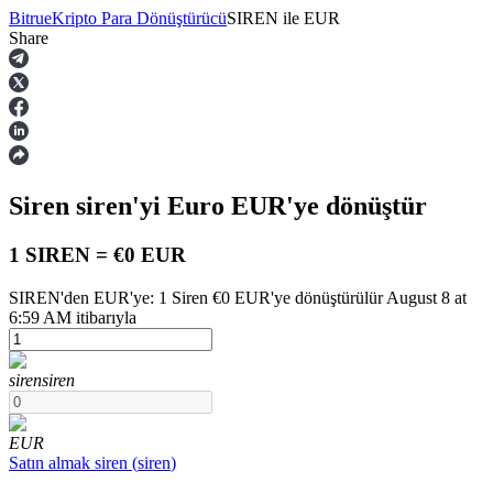
Bitrue
Kripto Para Dönüştürücü
SIREN
ile
EUR
Share
Vadeli İşlemler
Siren
siren
'yi Euro
EUR
'ye dönüştür
1 SIREN = €0 EUR
SIREN'den EUR'ye: 1 Siren €0 EUR'ye dönüştürülür August 8 at
6:59 AM itibarıyla
USDT Vadeli İşlemleri
Teminat olarak USDT kullanan vadeli işlemler
siren
siren
EUR
Satın almak
siren
(
siren
)