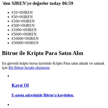
'den SIREN'ye değerler today 06:59
Kopya Tüccarı Olun
Kâr paylaşımı ve kopya ticaret komisyonlarının tadını çıkarın
€
10
=
0
SIREN
€
50
=
0
SIREN
€
100
=
0
SIREN
€
500
=
0
SIREN
€
1000
=
0
SIREN
€
5000
=
0
SIREN
€
10000
=
0
SIREN
€
50000
=
0
SIREN
Bitrue ile Kripto Para Satın Alın
Bilgi
En güvenli kripto borsa üzerinde Kripto Para satın almak ve satmak
için
Bir Bitrue hesabı oluşturun
.
Ticaret bilgileri vb. dahil olmak üzere büyük veri analizi.
Kayıt Ol
E-posta adresinizle Bitrue'a kaydolun.