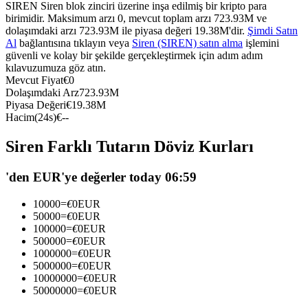
SIREN Siren blok zinciri üzerine inşa edilmiş bir kripto para
USDC'yi teminat olarak kullanan vadeli işlemler
birimidir. Maksimum arzı 0, mevcut toplam arzı 723.93M ve
dolaşımdaki arzı 723.93M ile piyasa değeri 19.38M'dir.
Şimdi Satın
Al
bağlantısına tıklayın veya
Siren (SIREN) satın alma
işlemini
güvenli ve kolay bir şekilde gerçekleştirmek için adım adım
kılavuzumuza göz atın.
Mevcut Fiyat
€
0
Dolaşımdaki Arz
723.93M
Piyasa Değeri
€
19.38M
Hacim(24s)
€
--
Siren Farklı Tutarın Döviz Kurları
Kopya Ticaret
'den EUR'ye değerler today 06:59
En iyi traderlarla güçlerinizi birleştirin
10000
=
€
0
EUR
50000
=
€
0
EUR
100000
=
€
0
EUR
500000
=
€
0
EUR
1000000
=
€
0
EUR
5000000
=
€
0
EUR
10000000
=
€
0
EUR
50000000
=
€
0
EUR