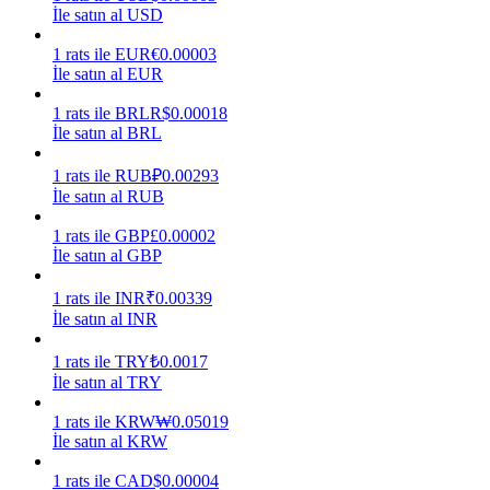
İle satın al USD
Kazan
1
rats
ile
EUR
€
0.00003
İle satın al EUR
1
rats
ile
BRL
R$
0.00018
İle satın al BRL
1
rats
ile
RUB
₽
0.00293
İle satın al RUB
1
rats
ile
GBP
£
0.00002
İle satın al GBP
Power Piggy
1
rats
ile
INR
₹
0.00339
Günlük rekabetçi ödüller kazanın
İle satın al INR
1
rats
ile
TRY
₺
0.0017
İle satın al TRY
1
rats
ile
KRW
₩
0.05019
İle satın al KRW
1
rats
ile
CAD
$
0.00004