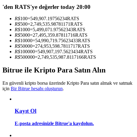
Kopya Tüccarı Olun
'den RATS'ye değerler today 20:00
Kâr paylaşımı ve kopya ticaret komisyonlarının tadını çıkarın
R$
100
=
549,907.19756234
RATS
R$
500
=
2,749,535.98781171
RATS
R$
1000
=
5,499,071.97562343
RATS
R$
5000
=
27,495,359.87811716
RATS
R$
10000
=
54,990,719.75623433
RATS
R$
50000
=
274,953,598.7811717
RATS
R$
100000
=
549,907,197.5623434
RATS
R$
500000
=
2,749,535,987.8117166
RATS
Bitrue ile Kripto Para Satın Alın
Bilgi
En güvenli kripto borsa üzerinde Kripto Para satın almak ve satmak
Ticaret bilgileri vb. dahil olmak üzere büyük veri analizi.
için
Bir Bitrue hesabı oluşturun
.
Kayıt Ol
E-posta adresinizle Bitrue'a kaydolun.