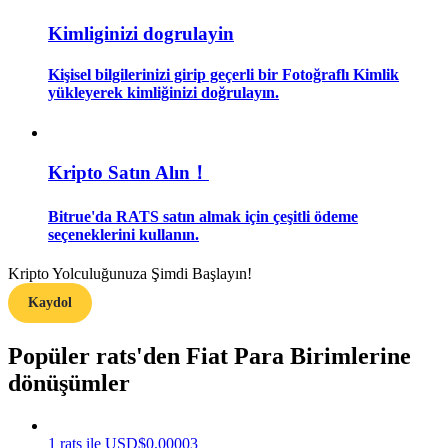
Kimliginizi dogrulayin
Rehber
Kişisel bilgilerinizi girip geçerli bir Fotoğraflı Kimlik
Vadeli İşlemler Başlangıç Kılavuzu
yükleyerek kimliğinizi doğrulayın.
Kripto Satın Alın！
Bitrue'da RATS satın almak için çeşitli ödeme
seçeneklerini kullanın.
Kripto Yolculuğunuza Şimdi Başlayın!
Ticaret stratejileri
Kaydol
Nasıl kârlı kalabileceğinizi öğrenin
Popüler rats'den Fiat Para Birimlerine
dönüşümler
1
rats
ile
USD
$
0.00003