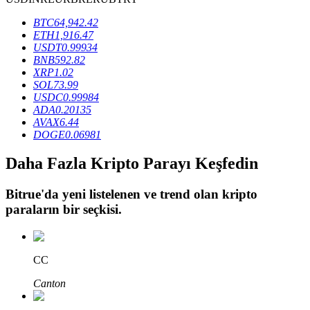
BTC
64,942.42
ETH
1,916.47
BTR Kilitleme
USDT
0.99934
BNB
592.82
BTR sahiplerine özel yatırımlar
XRP
1.02
SOL
73.99
USDC
0.99984
ADA
0.20135
AVAX
6.44
DOGE
0.06981
Daha Fazla Kripto Parayı Keşfedin
Bitrue
'da yeni listelenen ve trend olan kripto
paraların bir seçkisi.
Krediler
Kripto destekli borçlanma hizmeti
CC
Canton