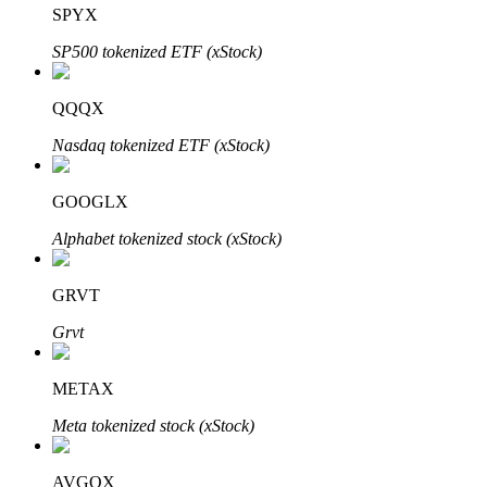
SPYX
SP500 tokenized ETF (xStock)
Otomatik Yatırım
QQQX
Uzun vadeli kâr ve esnek çıkarlar elde edin
Nasdaq tokenized ETF (xStock)
GOOGLX
Alphabet tokenized stock (xStock)
GRVT
Grvt
Stake Etmeyi Öğrenin
METAX
Pasif gelir kazanma hakkında bilgi edinin
Meta tokenized stock (xStock)
Bitrue
AI
AVGOX