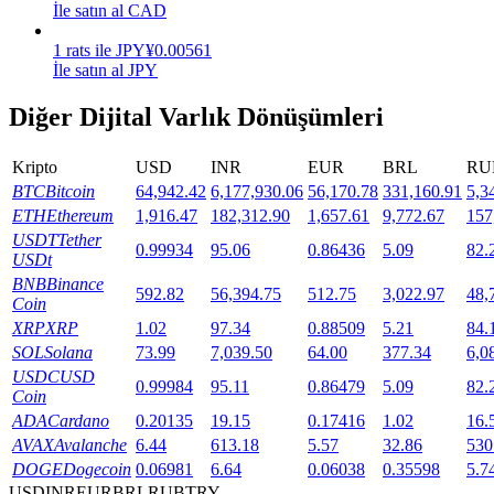
İle satın al CAD
Staking
1
rats
ile
JPY
¥
0.00561
İle satın al JPY
Yüksek getiri ve anında erişim
Diğer Dijital Varlık Dönüşümleri
Kripto
USD
INR
EUR
BRL
RU
BTC
Bitcoin
64,942.42
6,177,930.06
56,170.78
331,160.91
5,3
ETH
Ethereum
1,916.47
182,312.90
1,657.61
9,772.67
157
USDT
Tether
0.99934
95.06
0.86436
5.09
82.
USDt
BNB
Binance
592.82
56,394.75
512.75
3,022.97
48,
Launchpool
Coin
XRP
XRP
1.02
97.34
0.88509
5.21
84.
Popüler token'lar kazanmak için esnek staking
SOL
Solana
73.99
7,039.50
64.00
377.34
6,0
USDC
USD
0.99984
95.11
0.86479
5.09
82.
Coin
ADA
Cardano
0.20135
19.15
0.17416
1.02
16.
AVAX
Avalanche
6.44
613.18
5.57
32.86
530
DOGE
Dogecoin
0.06981
6.64
0.06038
0.35598
5.7
USD
INR
EUR
BRL
RUB
TRY