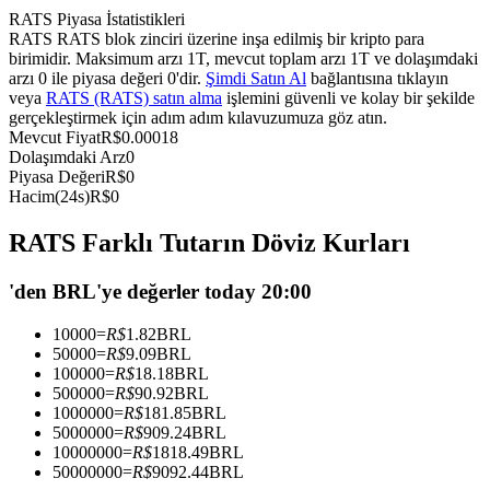
RATS Piyasa İstatistikleri
USDC'yi teminat olarak kullanan vadeli işlemler
RATS RATS blok zinciri üzerine inşa edilmiş bir kripto para
birimidir. Maksimum arzı 1T, mevcut toplam arzı 1T ve dolaşımdaki
arzı 0 ile piyasa değeri 0'dir.
Şimdi Satın Al
bağlantısına tıklayın
veya
RATS (RATS) satın alma
işlemini güvenli ve kolay bir şekilde
gerçekleştirmek için adım adım kılavuzumuza göz atın.
Mevcut Fiyat
R$
0.00018
Dolaşımdaki Arz
0
Piyasa Değeri
R$
0
Hacim(24s)
R$
0
RATS Farklı Tutarın Döviz Kurları
Kopya Ticaret
En iyi traderlarla güçlerinizi birleştirin
'den BRL'ye değerler today 20:00
10000
=
R$
1.82
BRL
50000
=
R$
9.09
BRL
100000
=
R$
18.18
BRL
500000
=
R$
90.92
BRL
1000000
=
R$
181.85
BRL
5000000
=
R$
909.24
BRL
10000000
=
R$
1818.49
BRL
50000000
=
R$
9092.44
BRL