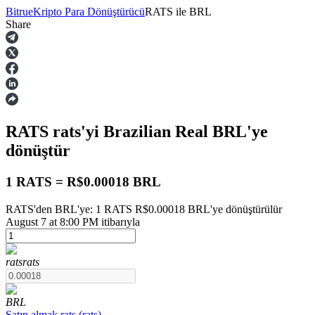
Bitrue
Kripto Para Dönüştürücü
RATS
ile
BRL
Share
Vadeli İşlemler
RATS
rats
'yi Brazilian Real
BRL
'ye
dönüştür
1 RATS = R$0.00018 BRL
RATS'den BRL'ye: 1 RATS R$0.00018 BRL'ye dönüştürülür
USDT Vadeli İşlemleri
August 7 at 8:00 PM itibarıyla
Teminat olarak USDT kullanan vadeli işlemler
rats
rats
BRL
Satın almak
rats
(
rats
)