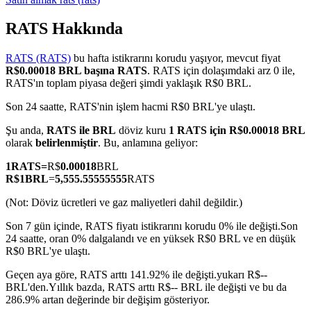
RATS Hakkında
RATS (RATS)
bu hafta istikrarını korudu yaşıyor, mevcut fiyat
COIN-M Vadeli İşlemleri
R$0.00018 BRL başına RATS
. RATS için dolaşımdaki arz 0 ile,
RATS'ın toplam piyasa değeri şimdi yaklaşık R$0 BRL.
Kripto Para Vadeli İşlemleri
Son 24 saatte, RATS'nin işlem hacmi R$0 BRL'ye ulaştı.
Şu anda,
RATS ile BRL
döviz kuru
1 RATS için R$0.00018 BRL
TradFi
olarak
belirlenmiştir
. Bu, anlamına geliyor:
Hisse senetleri, döviz, değerli metaller ve emtia türevleri
1
RATS
=
R$
0.00018
BRL
R$
1
BRL
=
5,555.55555555
RATS
(Not: Döviz ücretleri ve gaz maliyetleri dahil değildir.)
Son 7 gün içinde, RATS fiyatı istikrarını korudu 0% ile değişti.
Son
24 saatte, oran 0% dalgalandı ve en yüksek R$0 BRL ve en düşük
R$0 BRL'ye ulaştı.
Geçen aya göre, RATS arttı 141.92% ile değişti.yukarı R$--
BRL'den.
Yıllık bazda, RATS arttı R$-- BRL ile değişti ve bu da
286.9% artan değerinde bir değişim gösteriyor.
USDC Vadeli İşlemleri