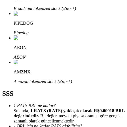
Broadcom tokenized stock (xStock)
PIPEDOG
Pipedog
Bitrue Ortakları
AEON
AEON
AMZNX
Amazon tokenized stock (xStock)
Bitrue İş Ortağı
SSS
Kullanıcı başına %65'e kadar komisyon!
1 RATS BRL ne kadar?
Şu anda,
1 RATS (RATS) yaklaşık olarak R$0.00018 BRL
değerindedir.
Bu değer, mevcut piyasa oranına göre gerçek
zamanlı olarak güncellenmektedir.
1 BRL için ne kadar RATS alabilirim?