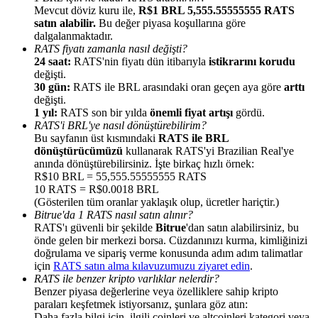
Mevcut döviz kuru ile,
R$1 BRL 5,555.55555555 RATS
satın alabilir.
Bu değer piyasa koşullarına göre
dalgalanmaktadır.
RATS fiyatı zamanla nasıl değişti?
24 saat:
RATS'nin fiyatı dün itibarıyla
istikrarını korudu
değişti.
Yönlendirme
30 gün:
RATS ile BRL arasındaki oran geçen aya göre
arttı
değişti.
Arkadaşını davet et, nakit ödüller kazan
1 yıl:
RATS son bir yılda
önemli fiyat artışı
gördü.
RATS'i BRL'ye nasıl dönüştürebilirim?
BTC Welcome Rewards
Bu sayfanın üst kısmındaki
RATS ile BRL
dönüştürücümüzü
kullanarak RATS'yi Brazilian Real'ye
anında dönüştürebilirsiniz. İşte birkaç hızlı örnek:
R$10 BRL = 55,555.55555555 RATS
10 RATS = R$0.0018 BRL
(Gösterilen tüm oranlar yaklaşık olup, ücretler hariçtir.)
Bitrue'da 1 RATS nasıl satın alınır?
RATS'ı güvenli bir şekilde
Bitrue
'dan satın alabilirsiniz, bu
önde gelen bir merkezi borsa. Cüzdanınızı kurma, kimliğinizi
doğrulama ve sipariş verme konusunda adım adım talimatlar
için
RATS satın alma kılavuzumuzu ziyaret edin
.
RATS ile benzer kripto varlıklar nelerdir?
Benzer piyasa değerlerine veya özelliklere sahip kripto
BTC Welcome Rewards
paraları keşfetmek istiyorsanız, şunlara göz atın:
Daha fazla bilgi için, ilgili coinleri ve altcoinleri kategori veya