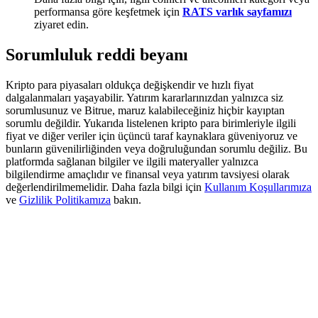
Deposit & Trade BTC to Share 25000 USDT prize pool!
performansa göre keşfetmek için
RATS varlık sayfamızı
ziyaret edin.
Sorumluluk reddi beyanı
Deposit CASHCAT & Win
Kripto para piyasaları oldukça değişkendir ve hızlı fiyat
Share 500000 CASHCAT prize pool
dalgalanmaları yaşayabilir. Yatırım kararlarınızdan yalnızca siz
sorumlusunuz ve Bitrue, maruz kalabileceğiniz hiçbir kayıptan
sorumlu değildir. Yukarıda listelenen kripto para birimleriyle ilgili
fiyat ve diğer veriler için üçüncü taraf kaynaklara güveniyoruz ve
bunların güvenilirliğinden veya doğruluğundan sorumlu değiliz. Bu
Exclusive for BitMart Users
platformda sağlanan bilgiler ve ilgili materyaller yalnızca
bilgilendirme amaçlıdır ve finansal veya yatırım tavsiyesi olarak
Register & Trade to Win 500,000 USDT
değerlendirilmemelidir. Daha fazla bilgi için
Kullanım Koşullarımıza
ve
Gizlilik Politikamıza
bakın.
Precious Metals Trading Carnival
Trade Gold & Silver · 33,333 USDT Bonus