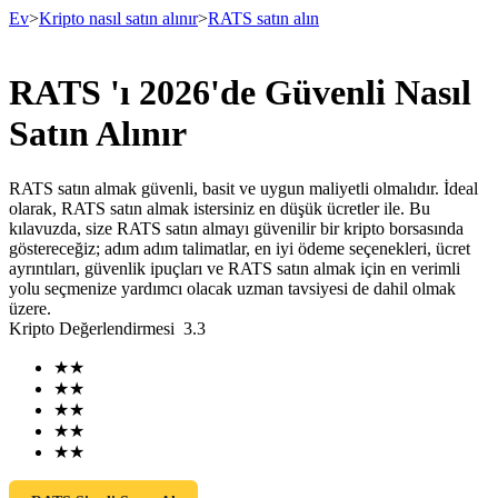
Ev
>
Kripto nasıl satın alınır
>
RATS satın alın
RATS 'ı 2026'de Güvenli Nasıl
Vadeli İşlemler
Satın Alınır
RATS satın almak güvenli, basit ve uygun maliyetli olmalıdır. İdeal
olarak, RATS satın almak istersiniz en düşük ücretler ile. Bu
kılavuzda, size RATS satın almayı güvenilir bir kripto borsasında
göstereceğiz; adım adım talimatlar, en iyi ödeme seçenekleri, ücret
ayrıntıları, güvenlik ipuçları ve RATS satın almak için en verimli
yolu seçmenize yardımcı olacak uzman tavsiyesi de dahil olmak
üzere.
Kripto Değerlendirmesi
3.3
USDT Vadeli İşlemleri
★
★
Teminat olarak USDT kullanan vadeli işlemler
★
★
★
★
★
★
★
★