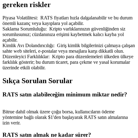
gereken riskler
Piyasa Volatilitesi
:
RATS fiyatları hızla dalgalanabilir ve bu durum
önemli kazanç veya kayıplara yol açabilir.
Saklama Sorumluluğu
:
Kripto varlıklarınızın güvenliğinden siz
sorumlusunuz; cüzdanınıza erişimi kaybetmek kalıcı kayba yol
açabilir.
Kimlik Avı Dolandırıcılığı
:
Giriş kimlik bilgilerinizi çalmaya çalışan
sahte web siteleri, e-postalar veya mesajlara karşı dikkatli olun.
Düzenleyici Farklılıklar
:
Kripto para düzenlemeleri ülkeden ülkeye
farklılık gösterir; bu durum ticaret, para çekme ve yasal korumalar
üzerinde etkili olabilir.
Sıkça Sorulan Sorular
RATS satın alabileceğim minimum miktar nedir?
Bitrue dahil olmak üzere çoğu borsa, kullanıcıların ödeme
yöntemine bağlı olarak $1'den başlayarak RATS satın almalarına
izin verir.
RATS satın almak ne kadar sürer?