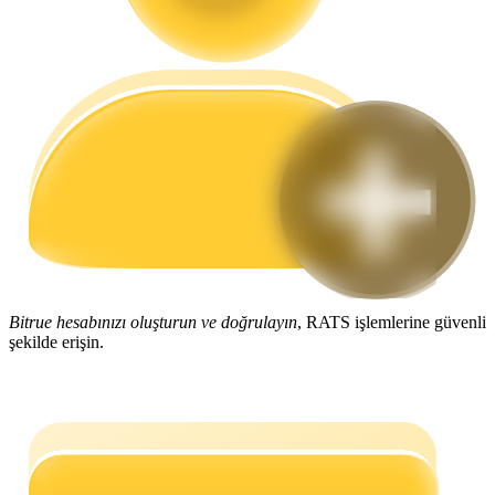
Rehber
Vadeli İşlemler Başlangıç Kılavuzu
Ticaret stratejileri
Bitrue hesabınızı oluşturun ve doğrulayın
, RATS işlemlerine güvenli
şekilde erişin.
Nasıl kârlı kalabileceğinizi öğrenin