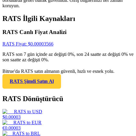
borsalarda genel olarak güvenlidir. Giriş bilgilerinizi her zaman
koruyun.
RATS İlgili Kaynakları
RATS Canlı Fiyat Analizi
RATS
Fiyat
: $
0.00003566
RATS son 7 gün içinde az değişti 0%, son 24 saatte az değişti 0% ve
son saatte az değişti 0%.
Bitrue'da RATS satın almanın güvenli, hızlı ve esnek yolu.
RATS Şimdi Satın Al
RATS Dönüştürücü
RATS
to
USD
$
0.00003
RATS
to
EUR
€
0.00003
RATS
to
BRL