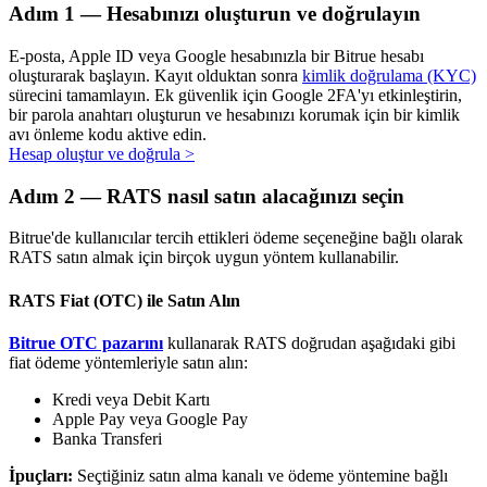
Adım
1 —
Hesabınızı oluşturun ve doğrulayın
E-posta, Apple ID veya Google hesabınızla bir Bitrue hesabı
oluşturarak başlayın. Kayıt olduktan sonra
kimlik doğrulama (KYC)
sürecini tamamlayın. Ek güvenlik için Google 2FA'yı etkinleştirin,
Otomatik Yatırım
bir parola anahtarı oluşturun ve hesabınızı korumak için bir kimlik
avı önleme kodu aktive edin.
Uzun vadeli kâr ve esnek çıkarlar elde edin
Hesap oluştur ve doğrula
>
Adım
2 —
RATS nasıl satın alacağınızı seçin
Bitrue'de kullanıcılar tercih ettikleri ödeme seçeneğine bağlı olarak
RATS satın almak için birçok uygun yöntem kullanabilir.
RATS Fiat (OTC) ile Satın Alın
Bitrue OTC pazarını
kullanarak RATS doğrudan aşağıdaki gibi
Stake Etmeyi Öğrenin
fiat ödeme yöntemleriyle satın alın:
Pasif gelir kazanma hakkında bilgi edinin
Kredi veya Debit Kartı
Apple Pay veya Google Pay
Bitrue
AI
Banka Transferi
İpuçları:
Seçtiğiniz satın alma kanalı ve ödeme yöntemine bağlı