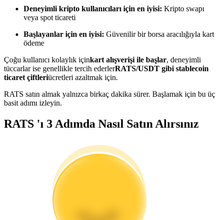
Kopya Tüccarı Olun
Deneyimli kripto kullanıcıları için en iyisi:
Kripto swapı
veya spot ticareti
Kâr paylaşımı ve kopya ticaret komisyonlarının tadını çıkarın
Başlayanlar için en iyisi:
Güvenilir bir borsa aracılığıyla kart
ödeme
Çoğu kullanıcı kolaylık için
kart alışverişi ile başlar
, deneyimli
tüccarlar ise genellikle tercih ederler
RATS/USDT gibi stablecoin
ticaret çiftleri
ücretleri azaltmak için.
RATS satın almak yalnızca birkaç dakika sürer. Başlamak için bu üç
basit adımı izleyin.
RATS 'ı 3 Adımda Nasıl Satın Alırsınız
Bilgi
Ticaret bilgileri vb. dahil olmak üzere büyük veri analizi.