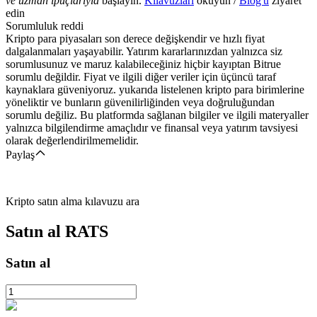
ve uzman ipuçlarıyla
başlayın.
Kılavuzları
okuyun /
Blog'u
ziyaret
edin
Sorumluluk reddi
Kripto para piyasaları son derece değişkendir ve hızlı fiyat
dalgalanmaları yaşayabilir. Yatırım kararlarınızdan yalnızca siz
sorumlusunuz ve maruz kalabileceğiniz hiçbir kayıptan Bitrue
sorumlu değildir. Fiyat ve ilgili diğer veriler için üçüncü taraf
kaynaklara güveniyoruz. yukarıda listelenen kripto para birimlerine
yöneliktir ve bunların güvenilirliğinden veya doğruluğundan
sorumlu değiliz. Bu platformda sağlanan bilgiler ve ilgili materyaller
yalnızca bilgilendirme amaçlıdır ve finansal veya yatırım tavsiyesi
olarak değerlendirilmemelidir.
Paylaş
Kripto satın alma kılavuzu ara
Satın al
RATS
Satın al