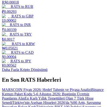
R$
0.00018
RATS
to
RUB
₽
0.00293
RATS
to
GBP
£
0.00002
RATS
to
INR
₹
0.00339
RATS
to
TRY
₺
0.0017
RATS
to
KRW
₩
0.05021
RATS
to
CAD
$
0.00004
RATS
to
JPY
¥
0.00562
Daha Fazla Kripto Dönüşümü
En Son RATS Haberleri
MARSCOIN Fiyatı 2026: Hedef Tahmin ve Piyasa Analizi
Binance
Kırmızı Paket Kodu 5-6 Ağustos 2026: Bugünün Ücretsiz
Puanlarını Alın
En Karlı Yıllık Temettüleri Olan 7 Türk Hisse
Senedi
Türkiye'nin Aselsan Hisseleri 2026'da %90 Arttı, Savunma
İhracatları Rekor Kırdı
Türkiye'nin BIST 100 İndeksi Savunma ve