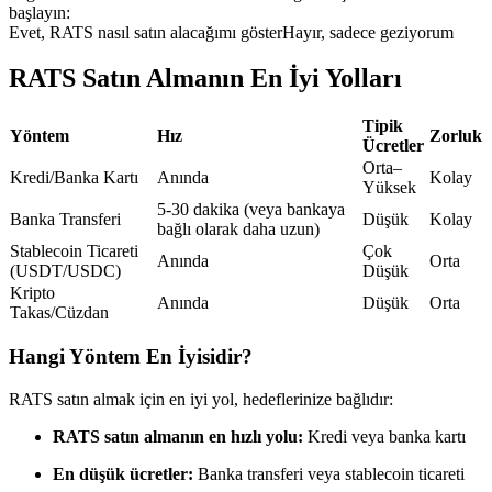
başlayın:
USDC'yi teminat olarak kullanan vadeli işlemler
Evet, RATS nasıl satın alacağımı göster
Hayır, sadece geziyorum
RATS Satın Almanın En İyi Yolları
Tipik
Yöntem
Hız
Zorluk
Ücretler
Orta–
Kredi/Banka Kartı
Anında
Kolay
Yüksek
5-30 dakika (veya bankaya
Banka Transferi
Düşük
Kolay
bağlı olarak daha uzun)
Kopya Ticaret
Stablecoin Ticareti
Çok
Anında
Orta
(USDT/USDC)
Düşük
En iyi traderlarla güçlerinizi birleştirin
Kripto
Anında
Düşük
Orta
Takas/Cüzdan
Hangi Yöntem En İyisidir?
RATS satın almak için en iyi yol, hedeflerinize bağlıdır:
RATS satın almanın en hızlı yolu:
Kredi veya banka kartı
En düşük ücretler:
Banka transferi veya stablecoin ticareti