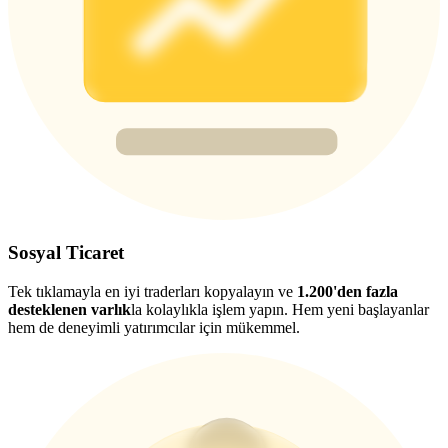
Deposit & Trade BTC to Share 25000 USDT prize pool!
Deposit CASHCAT & Win
Share 500000 CASHCAT prize pool
Exclusive for BitMart Users
Register & Trade to Win 500,000 USDT
Sosyal Ticaret
Tek tıklamayla en iyi traderları kopyalayın ve
1.200'den fazla
desteklenen varlık
la kolaylıkla işlem yapın. Hem yeni başlayanlar
hem de deneyimli yatırımcılar için mükemmel.
Precious Metals Trading Carnival
Trade Gold & Silver · 33,333 USDT Bonus