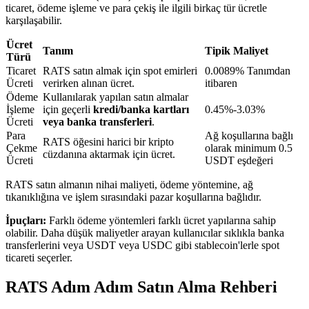
ticaret, ödeme işleme ve para çekiş ile ilgili birkaç tür ücretle
karşılaşabilir.
BTR Kilitleme
Ücret
Tanım
Tipik Maliyet
Türü
BTR sahiplerine özel yatırımlar
Ticaret
RATS satın almak için spot emirleri
0.0089% Tanımdan
Ücreti
verirken alınan ücret.
itibaren
Ödeme
Kullanılarak yapılan satın almalar
İşleme
için geçerli
kredi/banka kartları
0.45%-3.03%
Ücreti
veya banka transferleri
.
Para
Ağ koşullarına bağlı
RATS öğesini harici bir kripto
Çekme
olarak minimum 0.5
cüzdanına aktarmak için ücret.
Ücreti
USDT eşdeğeri
RATS satın almanın nihai maliyeti, ödeme yöntemine, ağ
tıkanıklığına ve işlem sırasındaki pazar koşullarına bağlıdır.
Krediler
İpuçları:
Farklı ödeme yöntemleri farklı ücret yapılarına sahip
Kripto destekli borçlanma hizmeti
olabilir. Daha düşük maliyetler arayan kullanıcılar sıklıkla banka
transferlerini veya USDT veya USDC gibi stablecoin'lerle spot
ticareti seçerler.
RATS Adım Adım Satın Alma Rehberi