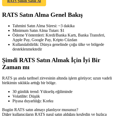
RATS Şimdi Satın Al
RATS Satın Alma Genel Bakış
COIN-M Vadeli İşlemleri
Tahmini Satın Alma Süresi
:
~3 dakika
Minimum Satın Alma Tutarı
:
$1
Kripto Para Vadeli İşlemleri
Ödeme Yöntemleri
:
Kredi/Banka Kartı, Banka Transferi,
Apple Pay, Google Pay, Kripto Cüzdan
Kullanılabilirlik
:
Dünya genelinde çoğu ülke ve bölgede
desteklenmektedir
TradFi
Şimdi RATS Satın Almak İçin İyi Bir
Hisse senetleri, döviz, değerli metaller ve emtia türevleri
Zaman mı
RATS şu anda tarihsel zirvesinin altında işlem görüyor; uzun vadeli
birikimin sıklıkla arttığı bir bölge.
30 günlük trend
:
Yükseliş eğiliminde
Volatilite
:
Düşük
Piyasa duyarlılığı
:
Korku
Bugün RATS satın almayı planlıyor musunuz?
USDC Vadeli İşlemleri
Diğer kullanıcıların RATS nasıl satın aldığını keşfedin ve hızlıca