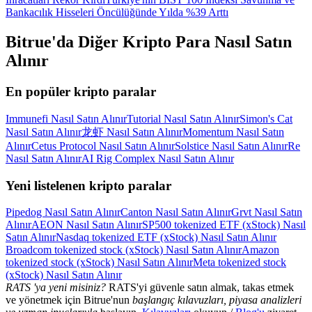
Bankacılık Hisseleri Öncülüğünde Yılda %39 Arttı
Bitrue'da Diğer Kripto Para Nasıl Satın
Alınır
En popüler kripto paralar
Immunefi Nasıl Satın Alınır
Tutorial Nasıl Satın Alınır
Simon's Cat
Nasıl Satın Alınır
龙虾 Nasıl Satın Alınır
Momentum Nasıl Satın
Alınır
Cetus Protocol Nasıl Satın Alınır
Solstice Nasıl Satın Alınır
Re
Nasıl Satın Alınır
AI Rig Complex Nasıl Satın Alınır
Yeni listelenen kripto paralar
Pipedog Nasıl Satın Alınır
Canton Nasıl Satın Alınır
Grvt Nasıl Satın
Alınır
AEON Nasıl Satın Alınır
SP500 tokenized ETF (xStock) Nasıl
Satın Alınır
Nasdaq tokenized ETF (xStock) Nasıl Satın Alınır
Broadcom tokenized stock (xStock) Nasıl Satın Alınır
Amazon
tokenized stock (xStock) Nasıl Satın Alınır
Meta tokenized stock
(xStock) Nasıl Satın Alınır
RATS 'ya yeni misiniz?
RATS'yi güvenle satın almak, takas etmek
ve yönetmek için Bitrue'nun
başlangıç kılavuzları, piyasa analizleri