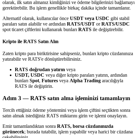
olarak, ilk satın almanız kimliğinizi ve ödeme bilgilerinizi bağlamayı
gerektirebilir. Bu işlem genellikle birkaç dakika içinde tamamlanır.
Alternatif olarak, kullanıcılar önce
USDT veya USDC
gibi stabil
paraları satın alabilir ve ardından
RATS/USDT
or
RATS/USDC
spot ticaret çiftlerini kullanarak bunları
RATS
ile değiştirebilir.
Bitrue Ortakları
Kripto ile RATS Satın Alın
Zaten kripto para biriktirisine sahipseniz, bunları kripto cüzdanınıza
yatırabilir ve RATS'e dönüştürebilirsiniz.
RATS doğrudan yatırın
veya
USDT, USDC
veya diğer kripto paraları yatırın, ardından
bunları
Spot
,
Futures
veya
Alpha Trading
aracılığıyla
RATS ile değiştirin.
Adım
3 —
RATS satın alma işleminizi tamamlayın
Bitrue İş Ortağı
Tercih ettiğiniz ödeme yöntemini veya işlem çiftini seçtikten sonra
Kullanıcı başına %65'e kadar komisyon!
satın almak istediğiniz RATS miktarını girin ve işlemi onaylayın.
Emir tamamlandıktan sonra
RATS, borsa cüzdanınızda
görünecek
; burada tutabilir, işlem yapabilir veya harici bir cüzdana
çekebilirsiniz.