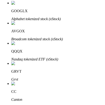
GOOGLX
Alphabet tokenized stock (xStock)
Bitrue Ortakları
AVGOX
Broadcom tokenized stock (xStock)
QQQX
Nasdaq tokenized ETF (xStock)
GRVT
Bitrue İş Ortağı
Grvt
Kullanıcı başına %65'e kadar komisyon!
CC
Canton