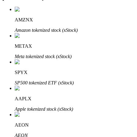
AMZNX
Otomatik Yatırım
Amazon tokenized stock (xStock)
Uzun vadeli kâr ve esnek çıkarlar elde edin
METAX
Meta tokenized stock (xStock)
SPYX
SP500 tokenized ETF (xStock)
AAPLX
Stake Etmeyi Öğrenin
Apple tokenized stock (xStock)
Pasif gelir kazanma hakkında bilgi edinin
Bitrue
AI
AEON
AEON