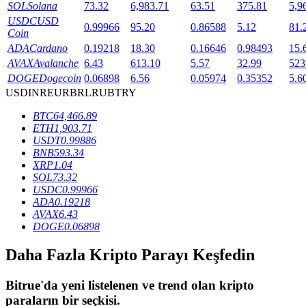
SOL
Solana
73.32
6,983.71
63.51
375.81
5,9
USDC
USD
0.99966
95.20
0.86588
5.12
81.
Coin
BTR Kilitleme
ADA
Cardano
0.19218
18.30
0.16646
0.98493
15.
AVAX
Avalanche
6.43
613.10
5.57
32.99
523
BTR sahiplerine özel yatırımlar
DOGE
Dogecoin
0.06898
6.56
0.05974
0.35352
5.6
USD
INR
EUR
BRL
RUB
TRY
BTC
64,466.89
ETH
1,903.71
USDT
0.99886
BNB
593.34
XRP
1.04
SOL
73.32
USDC
0.99966
ADA
0.19218
Krediler
AVAX
6.43
DOGE
0.06898
Kripto destekli borçlanma hizmeti
Daha Fazla Kripto Parayı Keşfedin
Bitrue
'da yeni listelenen ve trend olan kripto
paraların bir seçkisi.