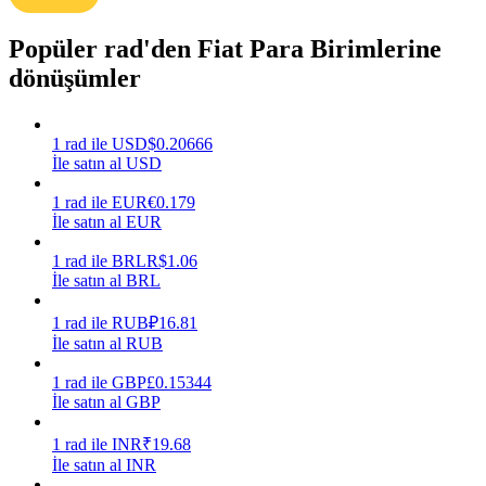
Kazan
Popüler rad'den Fiat Para Birimlerine
dönüşümler
1
rad
ile
USD
$
0.20666
İle satın al USD
1
rad
ile
EUR
€
0.179
İle satın al EUR
1
rad
ile
BRL
R$
1.06
Power Piggy
İle satın al BRL
Günlük rekabetçi ödüller kazanın
1
rad
ile
RUB
₽
16.81
İle satın al RUB
1
rad
ile
GBP
£
0.15344
İle satın al GBP
1
rad
ile
INR
₹
19.68
İle satın al INR