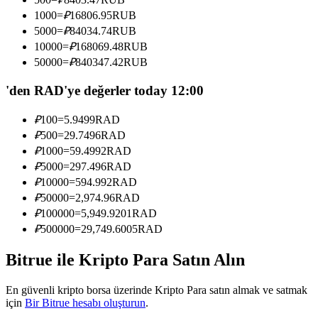
Kopya Tüccarı Olun
1000
=
₽
16806.95
RUB
5000
=
₽
84034.74
RUB
Kâr paylaşımı ve kopya ticaret komisyonlarının tadını çıkarın
10000
=
₽
168069.48
RUB
50000
=
₽
840347.42
RUB
'den RAD'ye değerler today 12:00
₽
100
=
5.9499
RAD
₽
500
=
29.7496
RAD
₽
1000
=
59.4992
RAD
₽
5000
=
297.496
RAD
Bilgi
₽
10000
=
594.992
RAD
₽
50000
=
2,974.96
RAD
Ticaret bilgileri vb. dahil olmak üzere büyük veri analizi.
₽
100000
=
5,949.9201
RAD
₽
500000
=
29,749.6005
RAD
Bitrue ile Kripto Para Satın Alın
En güvenli kripto borsa üzerinde Kripto Para satın almak ve satmak
için
Bir Bitrue hesabı oluşturun
.