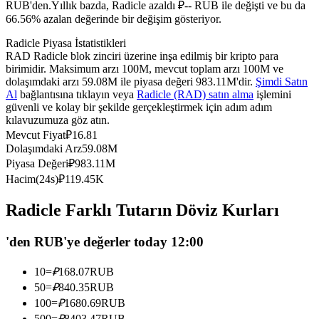
RUB'den.
Yıllık bazda, Radicle azaldı ₽-- RUB ile değişti ve bu da
USDC'yi teminat olarak kullanan vadeli işlemler
66.56% azalan değerinde bir değişim gösteriyor.
Radicle Piyasa İstatistikleri
RAD Radicle blok zinciri üzerine inşa edilmiş bir kripto para
birimidir. Maksimum arzı 100M, mevcut toplam arzı 100M ve
dolaşımdaki arzı 59.08M ile piyasa değeri 983.11M'dir.
Şimdi Satın
Al
bağlantısına tıklayın veya
Radicle (RAD) satın alma
işlemini
güvenli ve kolay bir şekilde gerçekleştirmek için adım adım
kılavuzumuza göz atın.
Mevcut Fiyat
₽
16.81
Dolaşımdaki Arz
59.08M
Kopya Ticaret
Piyasa Değeri
₽
983.11M
Hacim(24s)
₽
119.45K
En iyi traderlarla güçlerinizi birleştirin
Radicle Farklı Tutarın Döviz Kurları
'den RUB'ye değerler today 12:00
10
=
₽
168.07
RUB
50
=
₽
840.35
RUB
100
=
₽
1680.69
RUB
500
=
₽
8403.47
RUB