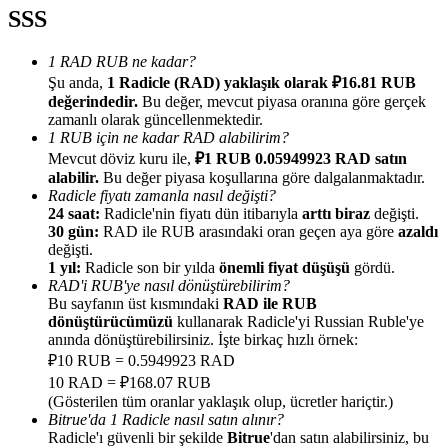
SSS
1 RAD RUB ne kadar?
Şu anda,
1 Radicle (RAD) yaklaşık olarak ₽16.81 RUB
değerindedir.
Bu değer, mevcut piyasa oranına göre gerçek
Yönlendirme
zamanlı olarak güncellenmektedir.
1 RUB için ne kadar RAD alabilirim?
Arkadaşını davet et, nakit ödüller kazan
Mevcut döviz kuru ile,
₽1 RUB 0.05949923 RAD satın
alabilir.
Bu değer piyasa koşullarına göre dalgalanmaktadır.
Deposit CASHCAT & Win
Radicle fiyatı zamanla nasıl değişti?
24 saat:
Radicle'nin fiyatı dün itibarıyla
arttı biraz
değişti.
30 gün:
RAD ile RUB arasındaki oran geçen aya göre
azaldı
değişti.
1 yıl:
Radicle son bir yılda
önemli fiyat düşüşü
gördü.
RAD'i RUB'ye nasıl dönüştürebilirim?
Bu sayfanın üst kısmındaki
RAD ile RUB
dönüştürücümüzü
kullanarak Radicle'yi Russian Ruble'ye
anında dönüştürebilirsiniz. İşte birkaç hızlı örnek:
₽10 RUB = 0.5949923 RAD
10 RAD = ₽168.07 RUB
(Gösterilen tüm oranlar yaklaşık olup, ücretler hariçtir.)
Bitrue'da 1 Radicle nasıl satın alınır?
Deposit CASHCAT & Win
Radicle'ı güvenli bir şekilde
Bitrue
'dan satın alabilirsiniz, bu