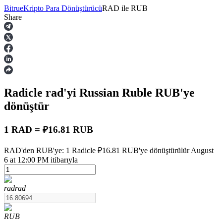
Bitrue
Kripto Para Dönüştürücü
RAD
ile
RUB
Share
Vadeli İşlemler
Radicle
rad
'yi Russian Ruble
RUB
'ye
dönüştür
1 RAD = ₽16.81 RUB
USDT Vadeli İşlemleri
RAD'den RUB'ye: 1 Radicle ₽16.81 RUB'ye dönüştürülür August
6 at 12:00 PM itibarıyla
Teminat olarak USDT kullanan vadeli işlemler
rad
rad
RUB