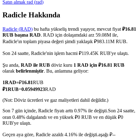
Satın almak
rad
(
rad
)
Radicle Hakkında
COIN-M Vadeli İşlemleri
Radicle (RAD)
bu hafta yükseliş trendi yaşıyor, mevcut fiyat
₽16.81
RUB başına RAD
. RAD için dolaşımdaki arz 59.08M ile,
Kripto Para Vadeli İşlemleri
Radicle'ın toplam piyasa değeri şimdi yaklaşık ₽983.11M RUB.
Son 24 saatte, Radicle'nin işlem hacmi ₽119.45K RUB'ye ulaştı.
TradFi
Şu anda,
RAD ile RUB
döviz kuru
1 RAD için ₽16.81 RUB
olarak
belirlenmiştir
. Bu, anlamına geliyor:
Hisse senetleri, döviz, değerli metaller ve emtia türevleri
1
RAD
=
₽
16.81
RUB
₽
1
RUB
=
0.05949923
RAD
(Not: Döviz ücretleri ve gaz maliyetleri dahil değildir.)
Son 7 gün içinde, Radicle fiyatı arttı 0.97% ile değişti.
Son 24 saatte,
oran 0.48% dalgalandı ve en yüksek ₽0 RUB ve en düşük ₽0
RUB'ye ulaştı.
Geçen aya göre, Radicle azaldı 4.16% ile değişti.aşağı ₽--
USDC Vadeli İşlemleri