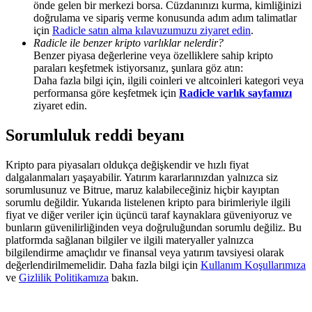
önde gelen bir merkezi borsa. Cüzdanınızı kurma, kimliğinizi
Share 500000 CASHCAT prize pool
doğrulama ve sipariş verme konusunda adım adım talimatlar
için
Radicle satın alma kılavuzumuzu ziyaret edin
.
Radicle ile benzer kripto varlıklar nelerdir?
Benzer piyasa değerlerine veya özelliklere sahip kripto
Exclusive for BitMart Users
paraları keşfetmek istiyorsanız, şunlara göz atın:
Daha fazla bilgi için, ilgili coinleri ve altcoinleri kategori veya
Register & Trade to Win 500,000 USDT
performansa göre keşfetmek için
Radicle varlık sayfamızı
ziyaret edin.
Sorumluluk reddi beyanı
Precious Metals Trading Carnival
Kripto para piyasaları oldukça değişkendir ve hızlı fiyat
Trade Gold & Silver · 33,333 USDT Bonus
dalgalanmaları yaşayabilir. Yatırım kararlarınızdan yalnızca siz
sorumlusunuz ve Bitrue, maruz kalabileceğiniz hiçbir kayıptan
sorumlu değildir. Yukarıda listelenen kripto para birimleriyle ilgili
fiyat ve diğer veriler için üçüncü taraf kaynaklara güveniyoruz ve
bunların güvenilirliğinden veya doğruluğundan sorumlu değiliz. Bu
USDT New User Exclusive 10% APR
platformda sağlanan bilgiler ve ilgili materyaller yalnızca
bilgilendirme amaçlıdır ve finansal veya yatırım tavsiyesi olarak
USDT Flexible Staking | Daily Rewards
değerlendirilmemelidir. Daha fazla bilgi için
Kullanım Koşullarımıza
ve
Gizlilik Politikamıza
bakın.