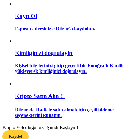
Rehber
Kayıt Ol
Vadeli İşlemler Başlangıç Kılavuzu
E-posta adresinizle Bitrue'a kaydolun.
Kimliginizi dogrulayin
Kişisel bilgilerinizi girip geçerli bir Fotoğraflı Kimlik
yükleyerek kimliğinizi doğrulayın.
Ticaret stratejileri
Kripto Satın Alın！
Nasıl kârlı kalabileceğinizi öğrenin
Bitrue'da Radicle satın almak için çeşitli ödeme
seçeneklerini kullanın.
Kripto Yolculuğunuza Şimdi Başlayın!
Kaydol