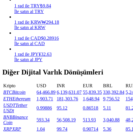
1
rad
ile
TRY
₺
9.84
Staking
İle satın al TRY
Yüksek getiri ve anında erişim
1
rad
ile
KRW
₩
294.18
İle satın al KRW
1
rad
ile
CAD
$
0.28916
İle satın al CAD
1
rad
ile
JPY
¥
32.63
İle satın al JPY
Diğer Dijital Varlık Dönüşümleri
Launchpool
Kripto
USD
INR
EUR
BRL
RU
Popüler token'lar kazanmak için esnek staking
BTC
Bitcoin
64,466.89
6,139,631.07
55,839.35
330,392.84
5,2
ETH
Ethereum
1,903.71
181,303.76
1,648.94
9,756.52
154
USDT
Tether
0.99886
95.12
0.86518
5.11
81.
USDt
BNB
Binance
593.34
56,508.19
513.93
3,040.88
48,
Coin
XRP
XRP
1.04
99.74
0.90714
5.36
85.