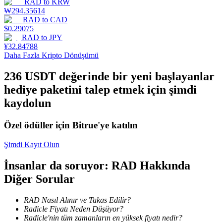
RAD
to
KRW
₩
294.35614
Staking
RAD
to
CAD
$
0.29075
Yüksek getiri ve anında erişim
RAD
to
JPY
¥
32.84788
Daha Fazla Kripto Dönüşümü
236 USDT değerinde bir yeni başlayanlar
hediye paketini talep etmek için şimdi
kaydolun
Özel ödüller için Bitrue'ye katılın
Launchpool
Şimdi Kayıt Olun
Popüler token'lar kazanmak için esnek staking
İnsanlar da soruyor: RAD Hakkında
Diğer Sorular
RAD Nasıl Alınır ve Takas Edilir?
Radicle Fiyatı Neden Düşüyor?
Radicle'nin tüm zamanların en yüksek fiyatı nedir?