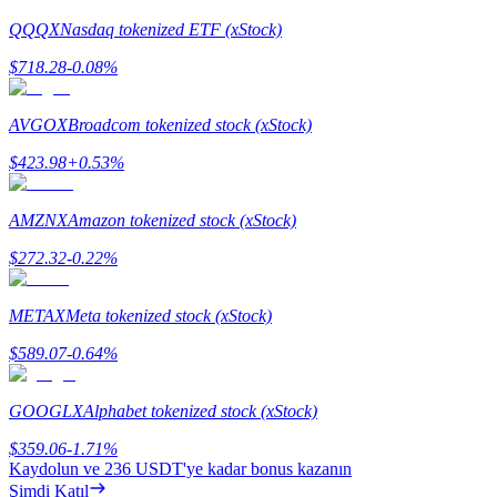
QQQX
Nasdaq tokenized ETF (xStock)
$
718.28
-0.08
%
AVGOX
Broadcom tokenized stock (xStock)
Yönlendirme
$
423.98
+
0.53
%
Arkadaşını davet et, nakit ödüller kazan
Deposit CASHCAT & Win
AMZNX
Amazon tokenized stock (xStock)
$
272.32
-0.22
%
METAX
Meta tokenized stock (xStock)
$
589.07
-0.64
%
GOOGLX
Alphabet tokenized stock (xStock)
$
359.06
-1.71
%
Deposit CASHCAT & Win
Kaydolun ve
236 USDT
'ye kadar bonus kazanın
Şimdi Katıl