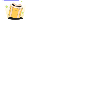
Share 500000 CASHCAT prize pool
Exclusive for BitMart Users
Register & Trade to Win 500,000 USDT
Precious Metals Trading Carnival
Trade Gold & Silver · 33,333 USDT Bonus
USDT New User Exclusive 10% APR
USDT Flexible Staking | Daily Rewards