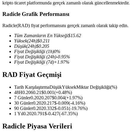
kripto ticaret platformunda gerçek zamanlı olarak güncellenmektedir.
Radicle Grafik Performansı
Radicle(RAD) fiyat performansını gerçek zamanlı olarak takip edin.
COIN-M Vadeli İşlemleri
Tüm Zamanların En Yükseği
$
15.62
Kripto Para Vadeli İşlemleri
Yüksek
(24h)
$
0.211
Düşük
(24h)
$
0.205
Fiyat Değişikliği
(1h)
0
%
Fiyat Değişikliği
(24h)
-0.95
%
TradFi
Fiyat Değişikliği
(7d)
+
1.97
%
Hisse senetleri, döviz, değerli metaller ve emtia türevleri
RAD Fiyat Geçmişi
Tarih Karşılaştırma
Düşük
Yüksek
Miktar Değişikliği
(%)
48H
0.206
0.21
$
0.001
(
+
0.48
%)
7 Günler
0.202
0.207
$
0.004
(
+
1.97
%)
30 Günler
0.202
0.217
$
-0.009
(
-4.16
%)
90 Günler
0.202
0.332
$
-0.051
(
-19.76
%)
1 Yıl
0.202
0.791
$
-0.427
(
-67.35
%)
Radicle Piyasa Verileri
USDC Vadeli İşlemleri