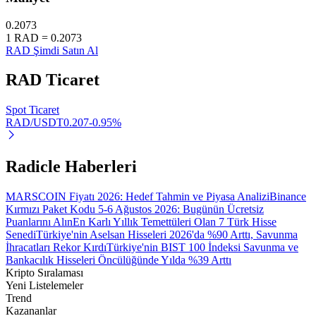
0.2073
1
RAD
=
0.2073
RAD Şimdi Satın Al
Otomatik Yatırım
RAD
Ticaret
Uzun vadeli kâr ve esnek çıkarlar elde edin
Spot Ticaret
RAD/USDT
0.207
-0.95
%
Radicle Haberleri
MARSCOIN Fiyatı 2026: Hedef Tahmin ve Piyasa Analizi
Binance
Kırmızı Paket Kodu 5-6 Ağustos 2026: Bugünün Ücretsiz
Puanlarını Alın
En Karlı Yıllık Temettüleri Olan 7 Türk Hisse
Stake Etmeyi Öğrenin
Senedi
Türkiye'nin Aselsan Hisseleri 2026'da %90 Arttı, Savunma
İhracatları Rekor Kırdı
Türkiye'nin BIST 100 İndeksi Savunma ve
Pasif gelir kazanma hakkında bilgi edinin
Bankacılık Hisseleri Öncülüğünde Yılda %39 Arttı
Kripto Sıralaması
Bitrue
AI
Yeni Listelemeler
Trend
Kazananlar