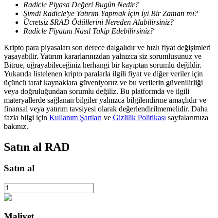
Radicle Piyasa Değeri Bugün Nedir?
Şimdi Radicle'ye Yatırım Yapmak İçin İyi Bir Zaman mı?
Ücretsiz $RAD Ödüllerini Nereden Alabilirsiniz?
Radicle Fiyatını Nasıl Takip Edebilirsiniz?
BTR Kilitleme
Kripto para piyasaları son derece dalgalıdır ve hızlı fiyat değişimleri
BTR sahiplerine özel yatırımlar
yaşayabilir. Yatırım kararlarınızdan yalnızca siz sorumlusunuz ve
Bitrue, uğrayabileceğiniz herhangi bir kayıptan sorumlu değildir.
Yukarıda listelenen kripto paralarla ilgili fiyat ve diğer veriler için
üçüncü taraf kaynaklara güveniyoruz ve bu verilerin güvenilirliği
veya doğruluğundan sorumlu değiliz. Bu platformda ve ilgili
materyallerde sağlanan bilgiler yalnızca bilgilendirme amaçlıdır ve
finansal veya yatırım tavsiyesi olarak değerlendirilmemelidir. Daha
fazla bilgi için
Kullanım Şartları
ve
Gizlilik Politikası
sayfalarımıza
bakınız.
Satın al
RAD
Krediler
Kripto destekli borçlanma hizmeti
Satın al
Maliyet