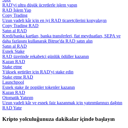
RAD'yi ultra düşük ücretlerle işlem yapın
RAD İşlem Yap
Rehber
Copy Trading
Uzun vadeli kâr için en iyi RAD ticaretçilerini kopyalayın
Vadeli İşlemler Başlangıç Kılavuzu
Copy Trading RAD
Satın al RAD
Kredi/banka kartları, banka transferleri, fiat mevduatları, SEPA ve
daha fazlasını kullanarak Bitrue'da RAD satın alın
Satın al RAD
Esnek Stake
RAD üzerinde rekabetçi günlük ödüller kazanın
Kazan RAD
Stake etme
Yüksek getiriler için RAD'yi stake edin
Stake etme RAD
Ticaret stratejileri
Launchpool
Esnek stake ile popüler tokenler kazanın
Nasıl kârlı kalabileceğinizi öğrenin
Kazan RAD
Otomatik Yatırım
Uzun vadeli kâr ve esnek faiz kazanmak için yatırımlarınızı dağıtın
RAD Yatır
Kripto yolculuğunuza dakikalar içinde başlayın