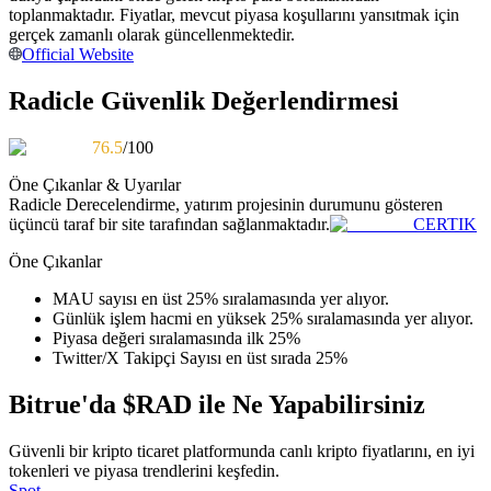
toplanmaktadır. Fiyatlar, mevcut piyasa koşullarını yansıtmak için
Kopya Tüccarı Olun
gerçek zamanlı olarak güncellenmektedir.
Kâr paylaşımı ve kopya ticaret komisyonlarının tadını çıkarın
Official Website
Radicle Güvenlik Değerlendirmesi
76.5
/100
Öne Çıkanlar & Uyarılar
Radicle
Derecelendirme, yatırım projesinin durumunu gösteren
üçüncü taraf bir site tarafından sağlanmaktadır.
CERTIK
Öne Çıkanlar
Bilgi
MAU sayısı en üst 25% sıralamasında yer alıyor.
Ticaret bilgileri vb. dahil olmak üzere büyük veri analizi.
Günlük işlem hacmi en yüksek 25% sıralamasında yer alıyor.
Piyasa değeri sıralamasında ilk 25%
Twitter/X Takipçi Sayısı en üst sırada 25%
Bitrue'da $RAD ile Ne Yapabilirsiniz
Güvenli bir kripto ticaret platformunda canlı kripto fiyatlarını, en iyi
tokenleri ve piyasa trendlerini keşfedin.
Spot