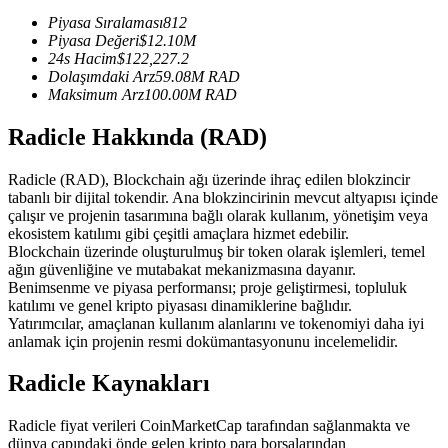
USDC'yi teminat olarak kullanan vadeli işlemler
Piyasa Sıralaması
812
Piyasa Değeri
$
12.10M
24s Hacim
$
122,227.2
Dolaşımdaki Arz
59.08M
RAD
Maksimum Arz
100.00M
RAD
Radicle Hakkında (RAD)
Radicle (RAD), Blockchain ağı üzerinde ihraç edilen blokzincir
tabanlı bir dijital tokendir. Ana blokzincirinin mevcut altyapısı içinde
çalışır ve projenin tasarımına bağlı olarak kullanım, yönetişim veya
Kopya Ticaret
ekosistem katılımı gibi çeşitli amaçlara hizmet edebilir.
Blockchain üzerinde oluşturulmuş bir token olarak işlemleri, temel
En iyi traderlarla güçlerinizi birleştirin
ağın güvenliğine ve mutabakat mekanizmasına dayanır.
Benimsenme ve piyasa performansı; proje geliştirmesi, topluluk
katılımı ve genel kripto piyasası dinamiklerine bağlıdır.
Yatırımcılar, amaçlanan kullanım alanlarını ve tokenomiyi daha iyi
anlamak için projenin resmi dokümantasyonunu incelemelidir.
Radicle Kaynakları
Radicle fiyat verileri CoinMarketCap tarafından sağlanmakta ve
dünya çapındaki önde gelen kripto para borsalarından