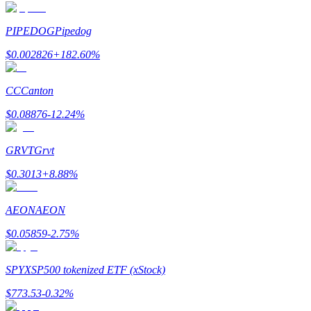
PIPEDOG
Pipedog
$
0.002826
+
182.60
%
Bitrue Ortakları
CC
Canton
$
0.08876
-12.24
%
GRVT
Grvt
$
0.3013
+
8.88
%
AEON
AEON
Bitrue İş Ortağı
$
0.05859
-2.75
%
Kullanıcı başına %65'e kadar komisyon!
SPYX
SP500 tokenized ETF (xStock)
$
773.53
-0.32
%