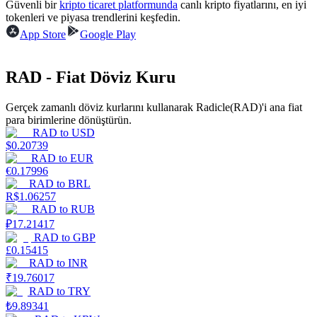
Güvenli bir
kripto ticaret platformunda
canlı kripto fiyatlarını, en iyi
tokenleri ve piyasa trendlerini keşfedin.
Kazan
App Store
Google Play
RAD - Fiat Döviz Kuru
Gerçek zamanlı döviz kurlarını kullanarak Radicle(RAD)'i ana fiat
para birimlerine dönüştürün.
RAD
to
USD
$
0.20739
RAD
to
EUR
€
0.17996
Power Piggy
RAD
to
BRL
R$
1.06257
Günlük rekabetçi ödüller kazanın
RAD
to
RUB
₽
17.21417
RAD
to
GBP
£
0.15415
RAD
to
INR
₹
19.76017
RAD
to
TRY
₺
9.89341