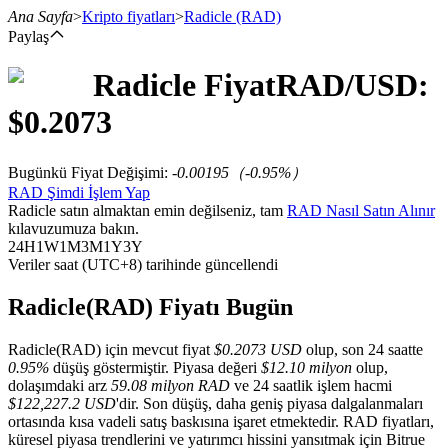
Ana Sayfa
>
Kripto fiyatları
>
Radicle
(RAD)
Paylaş
Radicle
Fiyat
RAD
/USD:
Vadeli İşlemler
$
0.2073
Bugünkü Fiyat Değişimi
:
-0.00195
（
-0.95
%）
RAD Şimdi İşlem Yap
Radicle satın almaktan emin değilseniz, tam
RAD Nasıl Satın Alınır
kılavuzumuza bakın.
24H
1W
1M
3M
1Y
3Y
Veriler saat (UTC+8) tarihinde güncellendi
USDT Vadeli İşlemleri
Radicle(RAD) Fiyatı Bugün
Teminat olarak USDT kullanan vadeli işlemler
Radicle(RAD) için mevcut fiyat
$0.2073 USD
olup, son 24 saatte
0.95%
düşüş göstermiştir. Piyasa değeri
$12.10 milyon
olup,
dolaşımdaki arz
59.08 milyon RAD
ve 24 saatlik işlem hacmi
$122,227.2 USD
'dir. Son düşüş, daha geniş piyasa dalgalanmaları
ortasında kısa vadeli satış baskısına işaret etmektedir. RAD fiyatları,
küresel piyasa trendlerini ve yatırımcı hissini yansıtmak için Bitrue