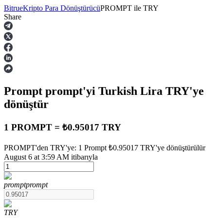
Bitrue
Kripto Para Dönüştürücü
PROMPT
ile
TRY
Share
Vadeli İşlemler
Prompt
prompt
'yi Turkish Lira
TRY
'ye
dönüştür
1 PROMPT = ₺0.95017 TRY
USDT Vadeli İşlemleri
PROMPT'den TRY'ye: 1 Prompt ₺0.95017 TRY'ye dönüştürülür
August 6 at 3:59 AM itibarıyla
Teminat olarak USDT kullanan vadeli işlemler
prompt
prompt
TRY