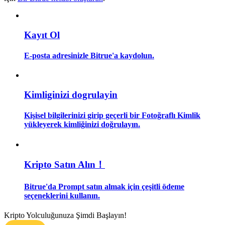
Rehber
Kayıt Ol
Vadeli İşlemler Başlangıç Kılavuzu
E-posta adresinizle Bitrue'a kaydolun.
Kimliginizi dogrulayin
Kişisel bilgilerinizi girip geçerli bir Fotoğraflı Kimlik
yükleyerek kimliğinizi doğrulayın.
Ticaret stratejileri
Nasıl kârlı kalabileceğinizi öğrenin
Kripto Satın Alın！
Bitrue'da Prompt satın almak için çeşitli ödeme
seçeneklerini kullanın.
Kripto Yolculuğunuza Şimdi Başlayın!