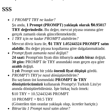
SSS
1 PROMPT TRY ne kadar?
Şu anda,
1 Prompt (PROMPT) yaklaşık olarak ₺0.95017
Yönlendirme
TRY değerindedir.
Bu değer, mevcut piyasa oranına göre
gerçek zamanlı olarak güncellenmektedir.
Arkadaşını davet et, nakit ödüller kazan
1 TRY için ne kadar PROMPT alabilirim?
Mevcut döviz kuru ile,
₺1 TRY 1.05244324 PROMPT satın
Deposit CASHCAT & Win
alabilir.
Bu değer piyasa koşullarına göre dalgalanmaktadır.
Prompt fiyatı zamanla nasıl değişti?
24 saat:
Prompt'nin fiyatı dün itibarıyla
azaldı biraz
değişti.
30 gün:
PROMPT ile TRY arasındaki oran geçen aya göre
azaldı
değişti.
1 yıl:
Prompt son bir yılda
önemli fiyat düşüşü
gördü.
PROMPT'i TRY'ye nasıl dönüştürebilirim?
Bu sayfanın üst kısmındaki
PROMPT ile TRY
dönüştürücümüzü
kullanarak Prompt'yi Turkish Lira'ye
anında dönüştürebilirsiniz. İşte birkaç hızlı örnek:
₺10 TRY = 10.52443246 PROMPT
10 PROMPT = ₺9.5 TRY
(Gösterilen tüm oranlar yaklaşık olup, ücretler hariçtir.)
Deposit CASHCAT & Win
Bitrue'da 1 Prompt nasıl satın alınır?