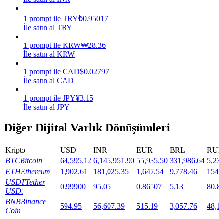
Staking
1
prompt
ile
TRY
₺
0.95017
İle satın al TRY
Yüksek getiri ve anında erişim
1
prompt
ile
KRW
₩
28.36
İle satın al KRW
1
prompt
ile
CAD
$
0.02797
İle satın al CAD
1
prompt
ile
JPY
¥
3.15
İle satın al JPY
Diğer Dijital Varlık Dönüşümleri
Launchpool
Kripto
USD
INR
EUR
BRL
RU
Popüler token'lar kazanmak için esnek staking
BTC
Bitcoin
64,595.12
6,145,951.90
55,935.50
331,986.64
5,2
ETH
Ethereum
1,902.61
181,025.35
1,647.54
9,778.46
154
USDT
Tether
0.99900
95.05
0.86507
5.13
80.
USDt
BNB
Binance
594.95
56,607.39
515.19
3,057.76
48,
Coin