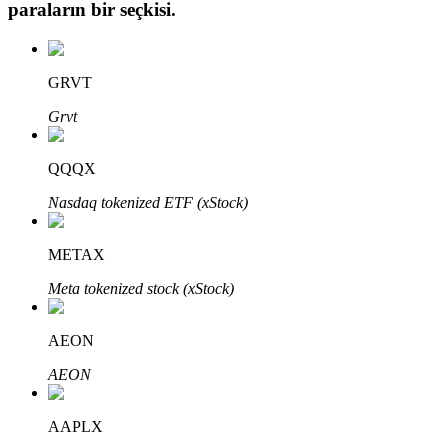
paraların bir seçkisi.
GRVT
Otomatik Yatırım
Grvt
Uzun vadeli kâr ve esnek çıkarlar elde edin
QQQX
Nasdaq tokenized ETF (xStock)
METAX
Meta tokenized stock (xStock)
Stake Etmeyi Öğrenin
AEON
Pasif gelir kazanma hakkında bilgi edinin
AEON
Bitrue
AI
AAPLX