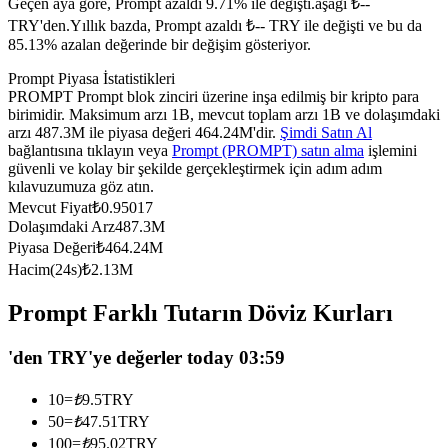
Geçen aya göre, Prompt azaldı 9.71% ile değişti.aşağı ₺--
USDC'yi teminat olarak kullanan vadeli işlemler
TRY'den.
Yıllık bazda, Prompt azaldı ₺-- TRY ile değişti ve bu da
85.13% azalan değerinde bir değişim gösteriyor.
Prompt Piyasa İstatistikleri
PROMPT Prompt blok zinciri üzerine inşa edilmiş bir kripto para
birimidir. Maksimum arzı 1B, mevcut toplam arzı 1B ve dolaşımdaki
arzı 487.3M ile piyasa değeri 464.24M'dir.
Şimdi Satın Al
bağlantısına tıklayın veya
Prompt (PROMPT) satın alma
işlemini
güvenli ve kolay bir şekilde gerçekleştirmek için adım adım
kılavuzumuza göz atın.
Mevcut Fiyat
₺
0.95017
Kopya Ticaret
Dolaşımdaki Arz
487.3M
Piyasa Değeri
₺
464.24M
En iyi traderlarla güçlerinizi birleştirin
Hacim(24s)
₺
2.13M
Prompt Farklı Tutarın Döviz Kurları
'den TRY'ye değerler today 03:59
10
=
₺
9.5
TRY
50
=
₺
47.51
TRY
100
=
₺
95.02
TRY