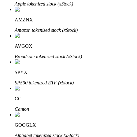
Apple tokenized stock (xStock)
AMZNX
Amazon tokenized stock (xStock)
Bitrue Ortakları
AVGOX
Broadcom tokenized stock (xStock)
SPYX
SP500 tokenized ETF (xStock)
CC
Bitrue İş Ortağı
Canton
Kullanıcı başına %65'e kadar komisyon!
GOOGLX
Alphabet tokenized stock (xStock)