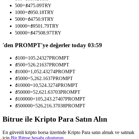
Kopya Tüccarı Olun
500
=
₺
475.09
TRY
1000
=
₺
950.18
TRY
Kâr paylaşımı ve kopya ticaret komisyonlarının tadını çıkarın
5000
=
₺
4750.9
TRY
10000
=
₺
9501.79
TRY
50000
=
₺
47508.97
TRY
'den PROMPT'ye değerler today 03:59
₺
100
=
105.24327
PROMPT
₺
500
=
526.21637
PROMPT
₺
1000
=
1,052.43274
PROMPT
₺
5000
=
5,262.1637
PROMPT
Bilgi
₺
10000
=
10,524.3274
PROMPT
Ticaret bilgileri vb. dahil olmak üzere büyük veri analizi.
₺
50000
=
52,621.63703
PROMPT
₺
100000
=
105,243.27407
PROMPT
₺
500000
=
526,216.37038
PROMPT
Bitrue ile Kripto Para Satın Alın
En güvenli kripto borsa üzerinde Kripto Para satın almak ve satmak
için
Bir Bitrue hesabı oluşturun
.