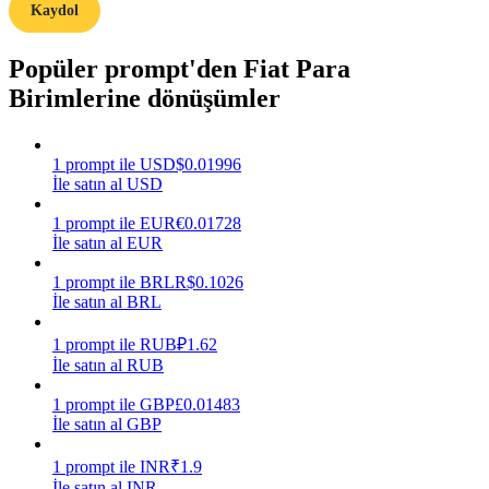
Kaydol
Kazan
Popüler prompt'den Fiat Para
Birimlerine dönüşümler
1
prompt
ile
USD
$
0.01996
İle satın al USD
1
prompt
ile
EUR
€
0.01728
İle satın al EUR
Power Piggy
1
prompt
ile
BRL
R$
0.1026
İle satın al BRL
Günlük rekabetçi ödüller kazanın
1
prompt
ile
RUB
₽
1.62
İle satın al RUB
1
prompt
ile
GBP
£
0.01483
İle satın al GBP
1
prompt
ile
INR
₹
1.9
İle satın al INR