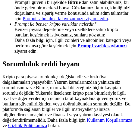
Prompt'ı güvenli bir şekilde
Bitrue
'dan satın alabilirsiniz, bu
Share 500000 CASHCAT prize pool
önde gelen bir merkezi borsa. Cüzdanınızı kurma, kimliğinizi
doğrulama ve sipariş verme konusunda adım adım talimatlar
için
Prompt satın alma kılavuzumuzu ziyaret edin
.
Prompt ile benzer kripto varlıklar nelerdir?
Exclusive for BitMart Users
Benzer piyasa değerlerine veya özelliklere sahip kripto
paraları keşfetmek istiyorsanız, şunlara göz atın:
Register & Trade to Win 500,000 USDT
Daha fazla bilgi için, ilgili coinleri ve altcoinleri kategori veya
performansa göre keşfetmek için
Prompt varlık sayfamızı
ziyaret edin.
Sorumluluk reddi beyanı
Precious Metals Trading Carnival
Trade Gold & Silver · 33,333 USDT Bonus
Kripto para piyasaları oldukça değişkendir ve hızlı fiyat
dalgalanmaları yaşayabilir. Yatırım kararlarınızdan yalnızca siz
sorumlusunuz ve Bitrue, maruz kalabileceğiniz hiçbir kayıptan
sorumlu değildir. Yukarıda listelenen kripto para birimleriyle ilgili
fiyat ve diğer veriler için üçüncü taraf kaynaklara güveniyoruz ve
USDT New User Exclusive 10% APR
bunların güvenilirliğinden veya doğruluğundan sorumlu değiliz. Bu
platformda sağlanan bilgiler ve ilgili materyaller yalnızca
USDT Flexible Staking | Daily Rewards
bilgilendirme amaçlıdır ve finansal veya yatırım tavsiyesi olarak
değerlendirilmemelidir. Daha fazla bilgi için
Kullanım Koşullarımıza
ve
Gizlilik Politikamıza
bakın.