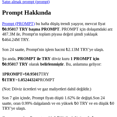
Satın almak
prompt
(
prompt
)
Prompt Hakkında
Prompt (PROMPT)
bu hafta düşüş trendi yaşıyor, mevcut fiyat
COIN-M Vadeli İşlemleri
₺0.95017 TRY başına PROMPT
. PROMPT için dolaşımdaki arz
Kripto Para Vadeli İşlemleri
487.3M ile, Prompt'ın toplam piyasa değeri şimdi yaklaşık
₺464.24M TRY.
Son 24 saatte, Prompt'nin işlem hacmi ₺2.13M TRY'ye ulaştı.
TradFi
Şu anda,
PROMPT ile TRY
döviz kuru
1 PROMPT için
Hisse senetleri, döviz, değerli metaller ve emtia türevleri
₺0.95017 TRY
olarak
belirlenmiştir
. Bu, anlamına geliyor:
1
PROMPT
=
₺
0.95017
TRY
₺
1
TRY
=
1.05244324
PROMPT
(Not: Döviz ücretleri ve gaz maliyetleri dahil değildir.)
Son 7 gün içinde, Prompt fiyatı düştü 1.62% ile değişti.
Son 24
saatte, oran 0.99% dalgalandı ve en yüksek ₺0 TRY ve en düşük ₺0
TRY'ye ulaştı.
USDC Vadeli İşlemleri