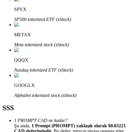
SPYX
SP500 tokenized ETF (xStock)
METAX
Bitrue Ortakları
Meta tokenized stock (xStock)
QQQX
Nasdaq tokenized ETF (xStock)
GOOGLX
Bitrue İş Ortağı
Alphabet tokenized stock (xStock)
Kullanıcı başına %65'e kadar komisyon!
SSS
1 PROMPT CAD ne kadar?
Şu anda,
1 Prompt (PROMPT) yaklaşık olarak $0.03221
CAD değerindedir.
Bu değer, mevcut piyasa oranına göre