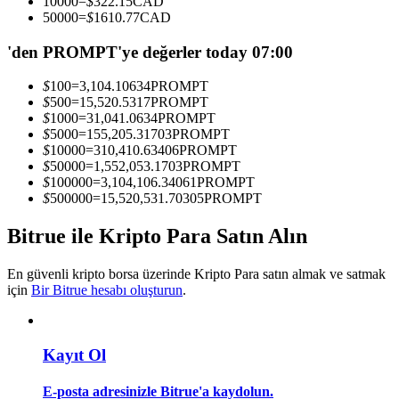
10000
=
$
322.15
CAD
Kopya Tüccarı Olun
50000
=
$
1610.77
CAD
Kâr paylaşımı ve kopya ticaret komisyonlarının tadını çıkarın
'den PROMPT'ye değerler today 07:00
$
100
=
3,104.10634
PROMPT
$
500
=
15,520.5317
PROMPT
$
1000
=
31,041.0634
PROMPT
$
5000
=
155,205.31703
PROMPT
$
10000
=
310,410.63406
PROMPT
$
50000
=
1,552,053.1703
PROMPT
$
100000
=
3,104,106.34061
PROMPT
$
500000
=
15,520,531.70305
PROMPT
Bilgi
Bitrue ile Kripto Para Satın Alın
Ticaret bilgileri vb. dahil olmak üzere büyük veri analizi.
En güvenli kripto borsa üzerinde Kripto Para satın almak ve satmak
için
Bir Bitrue hesabı oluşturun
.
Kayıt Ol
E-posta adresinizle Bitrue'a kaydolun.