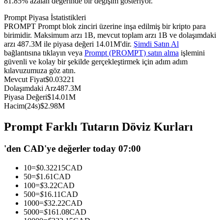
81.85% azalan değerinde bir değişim gösteriyor.
USDC'yi teminat olarak kullanan vadeli işlemler
Prompt Piyasa İstatistikleri
PROMPT Prompt blok zinciri üzerine inşa edilmiş bir kripto para
birimidir. Maksimum arzı 1B, mevcut toplam arzı 1B ve dolaşımdaki
arzı 487.3M ile piyasa değeri 14.01M'dir.
Şimdi Satın Al
bağlantısına tıklayın veya
Prompt (PROMPT) satın alma
işlemini
güvenli ve kolay bir şekilde gerçekleştirmek için adım adım
kılavuzumuza göz atın.
Mevcut Fiyat
$
0.03221
Dolaşımdaki Arz
487.3M
Piyasa Değeri
$
14.01M
Hacim(24s)
$
2.98M
Kopya Ticaret
Prompt Farklı Tutarın Döviz Kurları
En iyi traderlarla güçlerinizi birleştirin
'den CAD'ye değerler today 07:00
10
=
$
0.32215
CAD
50
=
$
1.61
CAD
100
=
$
3.22
CAD
500
=
$
16.11
CAD
1000
=
$
32.22
CAD
5000
=
$
161.08
CAD