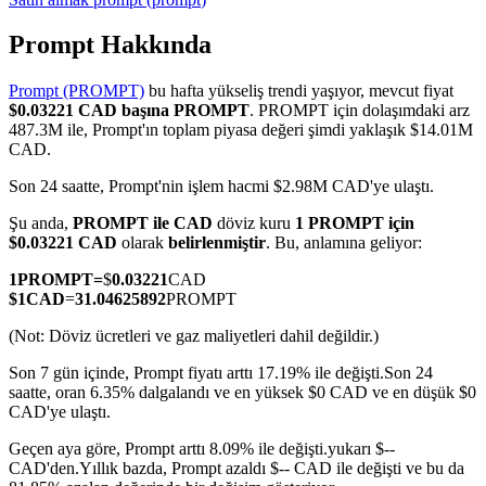
Prompt Hakkında
Prompt (PROMPT)
bu hafta yükseliş trendi yaşıyor, mevcut fiyat
COIN-M Vadeli İşlemleri
$0.03221 CAD başına PROMPT
. PROMPT için dolaşımdaki arz
487.3M ile, Prompt'ın toplam piyasa değeri şimdi yaklaşık $14.01M
Kripto Para Vadeli İşlemleri
CAD.
Son 24 saatte, Prompt'nin işlem hacmi $2.98M CAD'ye ulaştı.
TradFi
Şu anda,
PROMPT ile CAD
döviz kuru
1 PROMPT için
$0.03221 CAD
olarak
belirlenmiştir
. Bu, anlamına geliyor:
Hisse senetleri, döviz, değerli metaller ve emtia türevleri
1
PROMPT
=
$
0.03221
CAD
$
1
CAD
=
31.04625892
PROMPT
(Not: Döviz ücretleri ve gaz maliyetleri dahil değildir.)
Son 7 gün içinde, Prompt fiyatı arttı 17.19% ile değişti.
Son 24
saatte, oran 6.35% dalgalandı ve en yüksek $0 CAD ve en düşük $0
CAD'ye ulaştı.
Geçen aya göre, Prompt arttı 8.09% ile değişti.yukarı $--
CAD'den.
Yıllık bazda, Prompt azaldı $-- CAD ile değişti ve bu da
USDC Vadeli İşlemleri