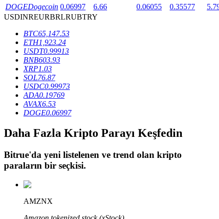
DOGE
Dogecoin
0.06997
6.66
0.06055
0.35577
5.7
USD
INR
EUR
BRL
RUB
TRY
BTR Kilitleme
BTC
65,147.53
ETH
1,923.24
BTR sahiplerine özel yatırımlar
USDT
0.99913
BNB
603.93
XRP
1.03
SOL
76.87
USDC
0.99973
ADA
0.19769
AVAX
6.53
DOGE
0.06997
Daha Fazla Kripto Parayı Keşfedin
Krediler
Bitrue
'da yeni listelenen ve trend olan kripto
Kripto destekli borçlanma hizmeti
paraların bir seçkisi.
AMZNX
Amazon tokenized stock (xStock)