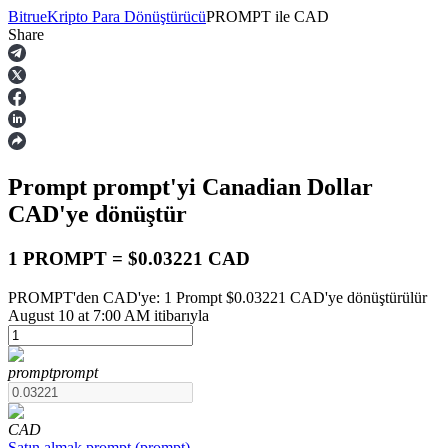
Bitrue
Kripto Para Dönüştürücü
PROMPT
ile
CAD
Share
Vadeli İşlemler
Prompt
prompt
'yi Canadian Dollar
CAD
'ye dönüştür
1 PROMPT = $0.03221 CAD
PROMPT'den CAD'ye: 1 Prompt $0.03221 CAD'ye dönüştürülür
USDT Vadeli İşlemleri
August 10 at 7:00 AM itibarıyla
Teminat olarak USDT kullanan vadeli işlemler
prompt
prompt
CAD
Satın almak
prompt
(
prompt
)