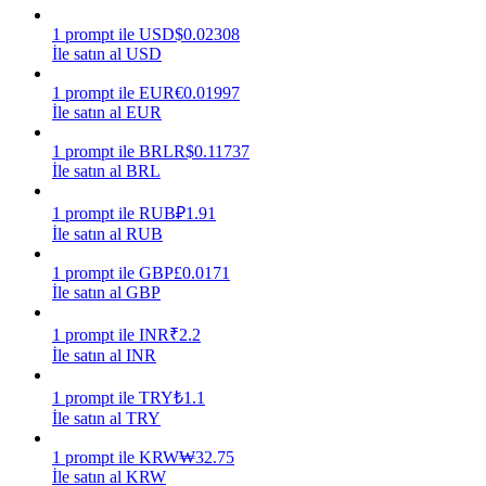
1
prompt
ile
USD
$
0.02308
Kazan
İle satın al USD
1
prompt
ile
EUR
€
0.01997
İle satın al EUR
1
prompt
ile
BRL
R$
0.11737
İle satın al BRL
1
prompt
ile
RUB
₽
1.91
İle satın al RUB
Power Piggy
1
prompt
ile
GBP
£
0.0171
İle satın al GBP
Günlük rekabetçi ödüller kazanın
1
prompt
ile
INR
₹
2.2
İle satın al INR
1
prompt
ile
TRY
₺
1.1
İle satın al TRY
1
prompt
ile
KRW
₩
32.75
İle satın al KRW