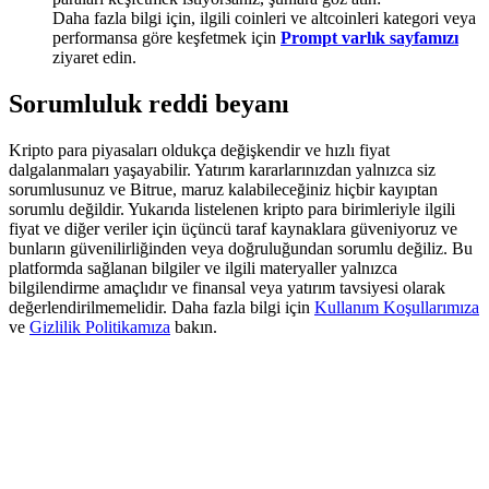
Deposit & Trade BTC to Share 25000 USDT prize pool!
Daha fazla bilgi için, ilgili coinleri ve altcoinleri kategori veya
performansa göre keşfetmek için
Prompt varlık sayfamızı
ziyaret edin.
Sorumluluk reddi beyanı
Deposit CASHCAT & Win
Share 500000 CASHCAT prize pool
Kripto para piyasaları oldukça değişkendir ve hızlı fiyat
dalgalanmaları yaşayabilir. Yatırım kararlarınızdan yalnızca siz
sorumlusunuz ve Bitrue, maruz kalabileceğiniz hiçbir kayıptan
sorumlu değildir. Yukarıda listelenen kripto para birimleriyle ilgili
fiyat ve diğer veriler için üçüncü taraf kaynaklara güveniyoruz ve
Exclusive for BitMart Users
bunların güvenilirliğinden veya doğruluğundan sorumlu değiliz. Bu
platformda sağlanan bilgiler ve ilgili materyaller yalnızca
Register & Trade to Win 500,000 USDT
bilgilendirme amaçlıdır ve finansal veya yatırım tavsiyesi olarak
değerlendirilmemelidir. Daha fazla bilgi için
Kullanım Koşullarımıza
ve
Gizlilik Politikamıza
bakın.
Precious Metals Trading Carnival
Trade Gold & Silver · 33,333 USDT Bonus