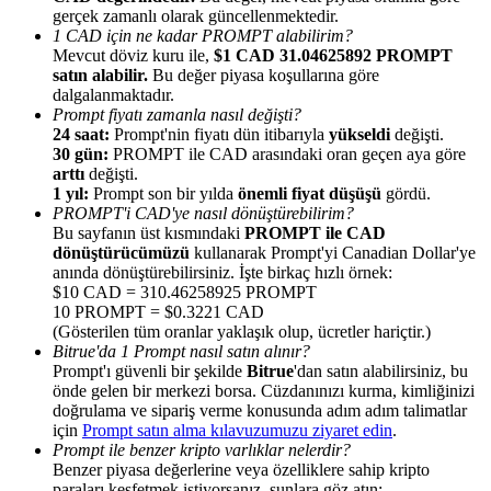
gerçek zamanlı olarak güncellenmektedir.
1 CAD için ne kadar PROMPT alabilirim?
Mevcut döviz kuru ile,
$1 CAD 31.04625892 PROMPT
satın alabilir.
Bu değer piyasa koşullarına göre
dalgalanmaktadır.
Prompt fiyatı zamanla nasıl değişti?
Yönlendirme
24 saat:
Prompt'nin fiyatı dün itibarıyla
yükseldi
değişti.
30 gün:
PROMPT ile CAD arasındaki oran geçen aya göre
Arkadaşını davet et, nakit ödüller kazan
arttı
değişti.
1 yıl:
Prompt son bir yılda
önemli fiyat düşüşü
gördü.
BTC Welcome Rewards
PROMPT'i CAD'ye nasıl dönüştürebilirim?
Bu sayfanın üst kısmındaki
PROMPT ile CAD
dönüştürücümüzü
kullanarak Prompt'yi Canadian Dollar'ye
anında dönüştürebilirsiniz. İşte birkaç hızlı örnek:
$10 CAD = 310.46258925 PROMPT
10 PROMPT = $0.3221 CAD
(Gösterilen tüm oranlar yaklaşık olup, ücretler hariçtir.)
Bitrue'da 1 Prompt nasıl satın alınır?
Prompt'ı güvenli bir şekilde
Bitrue
'dan satın alabilirsiniz, bu
önde gelen bir merkezi borsa. Cüzdanınızı kurma, kimliğinizi
doğrulama ve sipariş verme konusunda adım adım talimatlar
için
Prompt satın alma kılavuzumuzu ziyaret edin
.
Prompt ile benzer kripto varlıklar nelerdir?
BTC Welcome Rewards
Benzer piyasa değerlerine veya özelliklere sahip kripto
paraları keşfetmek istiyorsanız, şunlara göz atın: