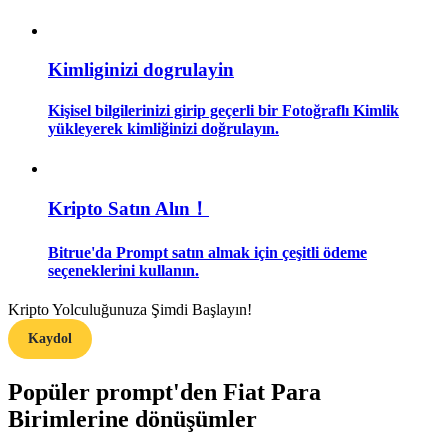
Rehber
Kimliginizi dogrulayin
Vadeli İşlemler Başlangıç Kılavuzu
Kişisel bilgilerinizi girip geçerli bir Fotoğraflı Kimlik
yükleyerek kimliğinizi doğrulayın.
Kripto Satın Alın！
Bitrue'da Prompt satın almak için çeşitli ödeme
seçeneklerini kullanın.
Ticaret stratejileri
Kripto Yolculuğunuza Şimdi Başlayın!
Nasıl kârlı kalabileceğinizi öğrenin
Kaydol
Popüler prompt'den Fiat Para
Birimlerine dönüşümler