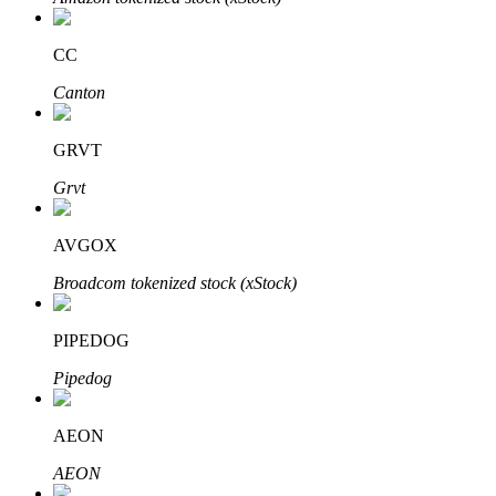
CC
Canton
Otomatik Yatırım
Uzun vadeli kâr ve esnek çıkarlar elde edin
GRVT
Grvt
AVGOX
Broadcom tokenized stock (xStock)
PIPEDOG
Stake Etmeyi Öğrenin
Pipedog
Pasif gelir kazanma hakkında bilgi edinin
AEON
Bitrue
AI
AEON