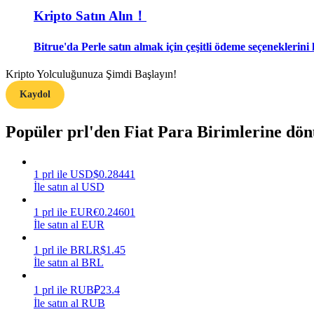
Kripto Satın Alın！
Rehber
Bitrue'da Perle satın almak için çeşitli ödeme seçeneklerini 
Vadeli İşlemler Başlangıç Kılavuzu
Kripto Yolculuğunuza Şimdi Başlayın!
Kaydol
Popüler prl'den Fiat Para Birimlerine dö
1
prl
ile
USD
$
0.28441
İle satın al USD
Ticaret stratejileri
1
prl
ile
EUR
€
0.24601
Nasıl kârlı kalabileceğinizi öğrenin
İle satın al EUR
1
prl
ile
BRL
R$
1.45
İle satın al BRL
1
prl
ile
RUB
₽
23.4
İle satın al RUB