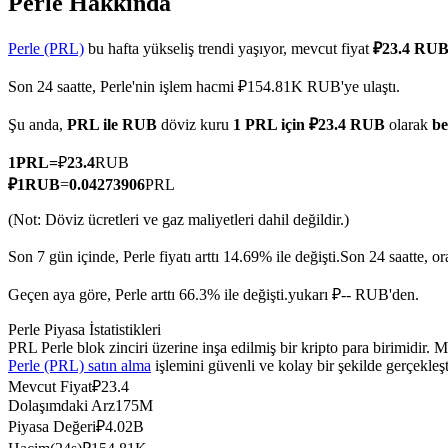
Perle Hakkında
Perle (PRL)
bu hafta yükseliş trendi yaşıyor, mevcut fiyat
₽23.4 RUB
Son 24 saatte, Perle'nin işlem hacmi ₽154.81K RUB'ye ulaştı.
COIN-M Vadeli İşlemleri
Şu anda,
PRL ile RUB
döviz kuru
1 PRL için ₽23.4 RUB
olarak
be
Kripto Para Vadeli İşlemleri
1
PRL
=
₽
23.4
RUB
₽
1
RUB
=
0.04273906
PRL
TradFi
(Not: Döviz ücretleri ve gaz maliyetleri dahil değildir.)
Hisse senetleri, döviz, değerli metaller ve emtia türevleri
Son 7 gün içinde, Perle fiyatı arttı 14.69% ile değişti.
Son 24 saatte, o
Geçen aya göre, Perle arttı 66.3% ile değişti.yukarı ₽-- RUB'den.
Perle Piyasa İstatistikleri
PRL Perle blok zinciri üzerine inşa edilmiş bir kripto para birimidir
Perle (PRL) satın alma
işlemini güvenli ve kolay bir şekilde gerçekle
Mevcut Fiyat
₽
23.4
Dolaşımdaki Arz
175M
Piyasa Değeri
₽
4.02B
USDC Vadeli İşlemleri