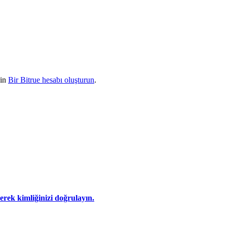
çin
Bir Bitrue hesabı oluşturun
.
eyerek kimliğinizi doğrulayın.