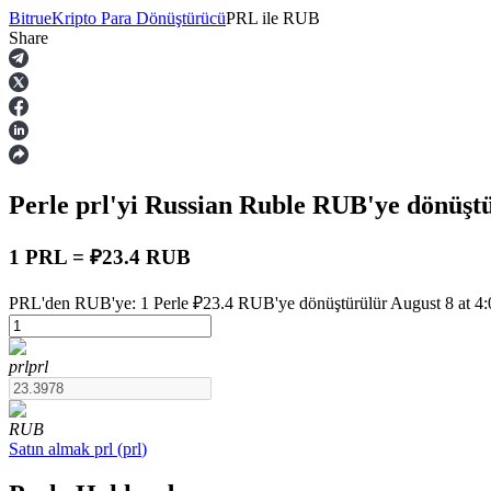
Bitrue
Kripto Para Dönüştürücü
PRL
ile
RUB
Share
Vadeli İşlemler
Perle
prl
'yi Russian Ruble
RUB
'ye dönüşt
1 PRL = ₽23.4 RUB
PRL'den RUB'ye: 1 Perle ₽23.4 RUB'ye dönüştürülür August 8 at 4:0
USDT Vadeli İşlemleri
prl
prl
Teminat olarak USDT kullanan vadeli işlemler
RUB
Satın almak
prl
(
prl
)