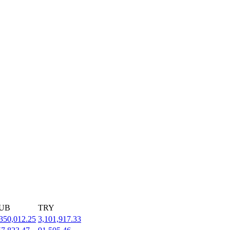
UB
TRY
350,012.25
3,101,917.33