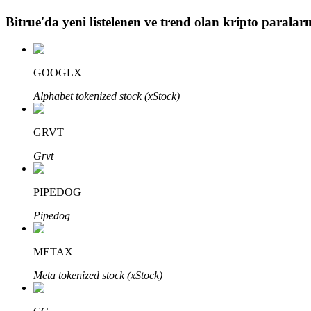
Bitrue
'da yeni listelenen ve trend olan kripto paraların
BTR Kilitleme
BTR sahiplerine özel yatırımlar
GOOGLX
Alphabet tokenized stock (xStock)
GRVT
Grvt
PIPEDOG
Krediler
Pipedog
Kripto destekli borçlanma hizmeti
METAX
Meta tokenized stock (xStock)