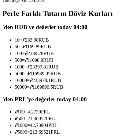
Hacim(24s)
₽
154.81K
USDC'yi teminat olarak kullanan vadeli işlemler
Perle Farklı Tutarın Döviz Kurları
'den RUB'ye değerler today 04:00
10
=
₽
233.98
RUB
50
=
₽
1169.89
RUB
100
=
₽
2339.78
RUB
500
=
₽
11698.9
RUB
1000
=
₽
23397.81
RUB
Kopya Ticaret
5000
=
₽
116989.05
RUB
En iyi traderlarla güçlerinizi birleştirin
10000
=
₽
233978.1
RUB
50000
=
₽
1169890.5
RUB
'den PRL'ye değerler today 04:00
₽
100
=
4.2739
PRL
₽
500
=
21.36952
PRL
₽
1000
=
42.73904
PRL
₽
5000
=
213.69521
PRL