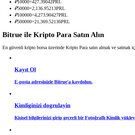
₽
10000
=
427.39042
PRL
Kopya Tüccarı Olun
₽
50000
=
2,136.95213
PRL
Kâr paylaşımı ve kopya ticaret komisyonlarının tadını çıkarın
₽
100000
=
4,273.90427
PRL
₽
500000
=
21,369.52136
PRL
Bitrue ile Kripto Para Satın Alın
En güvenli kripto borsa üzerinde Kripto Para satın almak ve satmak i
Kayıt Ol
Bilgi
E-posta adresinizle Bitrue'a kaydolun.
Ticaret bilgileri vb. dahil olmak üzere büyük veri analizi.
Kimliginizi dogrulayin
Kişisel bilgilerinizi girip geçerli bir Fotoğraflı Kimlik yükl