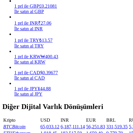
1
prl
ile
GBP
£
0.21081
Kazan
İle satın al GBP
1
prl
ile
INR
₹
27.06
İle satın al INR
1
prl
ile
TRY
₺
13.57
İle satın al TRY
1
prl
ile
KRW
₩
400.43
İle satın al KRW
1
prl
ile
CAD
$
0.39677
Power Piggy
İle satın al CAD
Günlük rekabetçi ödüller kazanın
1
prl
ile
JPY
¥
44.88
İle satın al JPY
Diğer Dijital Varlık Dönüşümleri
Kripto
USD
INR
EUR
BRL
R
BTC
Bitcoin
65,033.12
6,187,111.14
56,251.83
331,519.35
5,