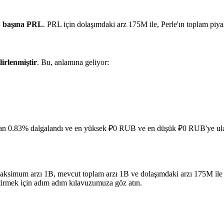
 başına PRL
. PRL için dolaşımdaki arz 175M ile, Perle'ın toplam pi
lirlenmiştir
. Bu, anlamına geliyor:
ran 0.83% dalgalandı ve en yüksek ₽0 RUB ve en düşük ₽0 RUB'ye ula
. Maksimum arzı 1B, mevcut toplam arzı 1B ve dolaşımdaki arzı 175M ile
ştirmek için adım adım kılavuzumuza göz atın.