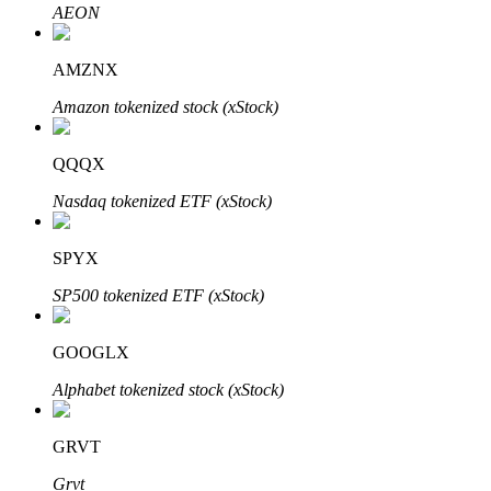
AEON
AMZNX
Otomatik Yatırım
Amazon tokenized stock (xStock)
Uzun vadeli kâr ve esnek çıkarlar elde edin
QQQX
Nasdaq tokenized ETF (xStock)
SPYX
SP500 tokenized ETF (xStock)
GOOGLX
Stake Etmeyi Öğrenin
Alphabet tokenized stock (xStock)
Pasif gelir kazanma hakkında bilgi edinin
Bitrue
AI
GRVT
Grvt