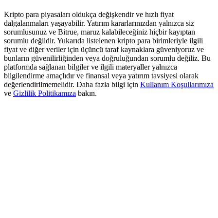
Deposit & Trade BTC to Share 25000 USDT prize pool!
Kripto para piyasaları oldukça değişkendir ve hızlı fiyat
dalgalanmaları yaşayabilir. Yatırım kararlarınızdan yalnızca siz
sorumlusunuz ve Bitrue, maruz kalabileceğiniz hiçbir kayıptan
sorumlu değildir. Yukarıda listelenen kripto para birimleriyle ilgili
Deposit CASHCAT & Win
fiyat ve diğer veriler için üçüncü taraf kaynaklara güveniyoruz ve
bunların güvenilirliğinden veya doğruluğundan sorumlu değiliz. Bu
Share 500000 CASHCAT prize pool
platformda sağlanan bilgiler ve ilgili materyaller yalnızca
bilgilendirme amaçlıdır ve finansal veya yatırım tavsiyesi olarak
değerlendirilmemelidir. Daha fazla bilgi için
Kullanım Koşullarımıza
ve
Gizlilik Politikamıza
bakın.
Exclusive for BitMart Users
Register & Trade to Win 500,000 USDT
Precious Metals Trading Carnival
Trade Gold & Silver · 33,333 USDT Bonus