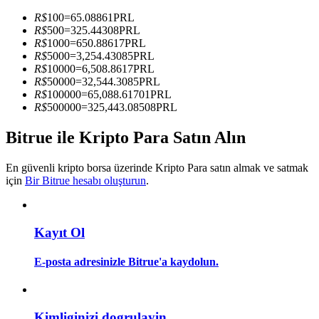
Kopya Tüccarı Olun
R$
100
=
65.08861
PRL
R$
500
=
325.44308
PRL
Kâr paylaşımı ve kopya ticaret komisyonlarının tadını çıkarın
R$
1000
=
650.88617
PRL
R$
5000
=
3,254.43085
PRL
R$
10000
=
6,508.8617
PRL
R$
50000
=
32,544.3085
PRL
R$
100000
=
65,088.61701
PRL
R$
500000
=
325,443.08508
PRL
Bitrue ile Kripto Para Satın Alın
En güvenli kripto borsa üzerinde Kripto Para satın almak ve satmak
Bilgi
için
Bir Bitrue hesabı oluşturun
.
Ticaret bilgileri vb. dahil olmak üzere büyük veri analizi.
Kayıt Ol
E-posta adresinizle Bitrue'a kaydolun.
Kimliginizi dogrulayin