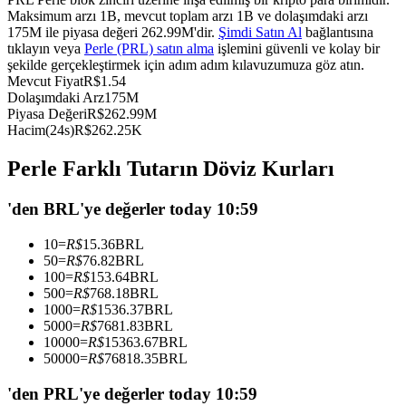
Maksimum arzı 1B, mevcut toplam arzı 1B ve dolaşımdaki arzı
USDC'yi teminat olarak kullanan vadeli işlemler
175M ile piyasa değeri 262.99M'dir.
Şimdi Satın Al
bağlantısına
tıklayın veya
Perle (PRL) satın alma
işlemini güvenli ve kolay bir
şekilde gerçekleştirmek için adım adım kılavuzumuza göz atın.
Mevcut Fiyat
R$
1.54
Dolaşımdaki Arz
175M
Piyasa Değeri
R$
262.99M
Hacim(24s)
R$
262.25K
Perle Farklı Tutarın Döviz Kurları
Kopya Ticaret
'den BRL'ye değerler today 10:59
En iyi traderlarla güçlerinizi birleştirin
10
=
R$
15.36
BRL
50
=
R$
76.82
BRL
100
=
R$
153.64
BRL
500
=
R$
768.18
BRL
1000
=
R$
1536.37
BRL
5000
=
R$
7681.83
BRL
10000
=
R$
15363.67
BRL
50000
=
R$
76818.35
BRL
'den PRL'ye değerler today 10:59