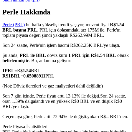
Perle Hakkında
Perle (PRL)
bu hafta yükseliş trendi yaşıyor, mevcut fiyat
R$1.54
COIN-M Vadeli İşlemleri
BRL başına PRL
. PRL için dolaşımdaki arz 175M ile, Perle'ın
toplam piyasa değeri şimdi yaklaşık R$262.99M BRL.
Kripto Para Vadeli İşlemleri
Son 24 saatte, Perle'nin işlem hacmi R$262.25K BRL'ye ulaştı.
Şu anda,
PRL ile BRL
döviz kuru
1 PRL için R$1.54 BRL
olarak
TradFi
belirlenmiştir
. Bu, anlamına geliyor:
Hisse senetleri, döviz, değerli metaller ve emtia türevleri
1
PRL
=
R$
1.54
BRL
R$
1
BRL
=
0.65088911
PRL
(Not: Döviz ücretleri ve gaz maliyetleri dahil değildir.)
Son 7 gün içinde, Perle fiyatı arttı 13.13% ile değişti.
Son 24 saatte,
oran 1.39% dalgalandı ve en yüksek R$0 BRL ve en düşük R$0
BRL'ye ulaştı.
Geçen aya göre, Perle arttı 72.94% ile değişti.yukarı R$-- BRL'den.
Perle Piyasa İstatistikleri
USDC Vadeli İşlemleri
PRL Perle blok zinciri üzerine inşa edilmiş bir kripto para birimidir.