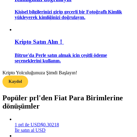
Kişisel bilgilerinizi girip geçerli bir Fotoğraflı Kimlik
Rehber
yükleyerek kimliğinizi doğrulayın.
Vadeli İşlemler Başlangıç Kılavuzu
Kripto Satın Alın！
Bitrue'da Perle satın almak için çeşitli ödeme
seçeneklerini kullanın.
Kripto Yolculuğunuza Şimdi Başlayın!
Kaydol
Ticaret stratejileri
Popüler prl'den Fiat Para Birimlerine
Nasıl kârlı kalabileceğinizi öğrenin
dönüşümler
1
prl
ile
USD
$
0.30218
İle satın al USD