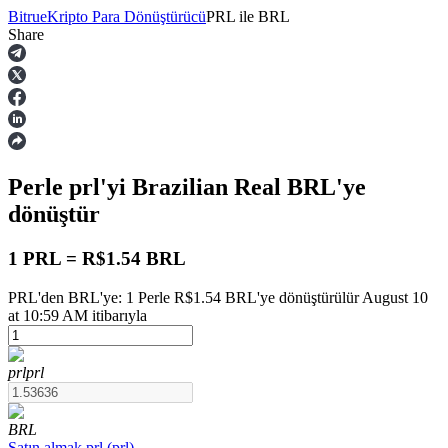
Bitrue
Kripto Para Dönüştürücü
PRL
ile
BRL
Share
Vadeli İşlemler
Perle
prl
'yi Brazilian Real
BRL
'ye
dönüştür
1 PRL = R$1.54 BRL
PRL'den BRL'ye: 1 Perle R$1.54 BRL'ye dönüştürülür August 10
USDT Vadeli İşlemleri
at 10:59 AM itibarıyla
Teminat olarak USDT kullanan vadeli işlemler
prl
prl
BRL
Satın almak
prl
(
prl
)