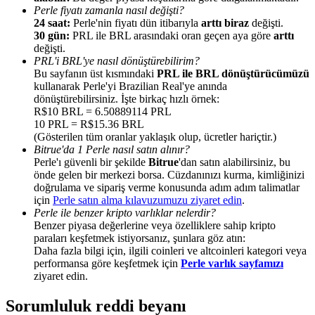
Perle fiyatı zamanla nasıl değişti?
24 saat:
Perle'nin fiyatı dün itibarıyla
arttı biraz
değişti.
30 gün:
PRL ile BRL arasındaki oran geçen aya göre
arttı
değişti.
PRL'i BRL'ye nasıl dönüştürebilirim?
Bu sayfanın üst kısmındaki
PRL ile BRL dönüştürücümüzü
Yönlendirme
kullanarak Perle'yi Brazilian Real'ye anında
dönüştürebilirsiniz. İşte birkaç hızlı örnek:
Arkadaşını davet et, nakit ödüller kazan
R$10 BRL = 6.50889114 PRL
10 PRL = R$15.36 BRL
BTC Welcome Rewards
(Gösterilen tüm oranlar yaklaşık olup, ücretler hariçtir.)
Bitrue'da 1 Perle nasıl satın alınır?
Perle'ı güvenli bir şekilde
Bitrue
'dan satın alabilirsiniz, bu
önde gelen bir merkezi borsa. Cüzdanınızı kurma, kimliğinizi
doğrulama ve sipariş verme konusunda adım adım talimatlar
için
Perle satın alma kılavuzumuzu ziyaret edin
.
Perle ile benzer kripto varlıklar nelerdir?
Benzer piyasa değerlerine veya özelliklere sahip kripto
paraları keşfetmek istiyorsanız, şunlara göz atın:
Daha fazla bilgi için, ilgili coinleri ve altcoinleri kategori veya
performansa göre keşfetmek için
Perle varlık sayfamızı
ziyaret edin.
BTC Welcome Rewards
Sorumluluk reddi beyanı