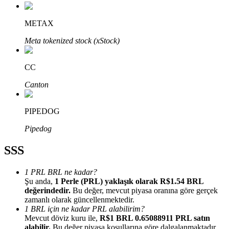
METAX
Meta tokenized stock (xStock)
Bitrue Ortakları
CC
Canton
PIPEDOG
Pipedog
SSS
Bitrue İş Ortağı
1 PRL BRL ne kadar?
Şu anda,
1 Perle (PRL) yaklaşık olarak R$1.54 BRL
Kullanıcı başına %65'e kadar komisyon!
değerindedir.
Bu değer, mevcut piyasa oranına göre gerçek
zamanlı olarak güncellenmektedir.
1 BRL için ne kadar PRL alabilirim?
Mevcut döviz kuru ile,
R$1 BRL 0.65088911 PRL satın
alabilir.
Bu değer piyasa koşullarına göre dalgalanmaktadır.