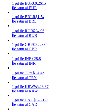
1
prl
ile
EUR
€
0.2615
İle satın al EUR
Kazan
1
prl
ile
BRL
R$
1.54
İle satın al BRL
1
prl
ile
RUB
₽
24.96
İle satın al RUB
1
prl
ile
GBP
£
0.22384
İle satın al GBP
1
prl
ile
INR
₹
28.8
Power Piggy
İle satın al INR
Günlük rekabetçi ödüller kazanın
1
prl
ile
TRY
₺
14.42
İle satın al TRY
1
prl
ile
KRW
₩
428.37
İle satın al KRW
1
prl
ile
CAD
$
0.42123
İle satın al CAD