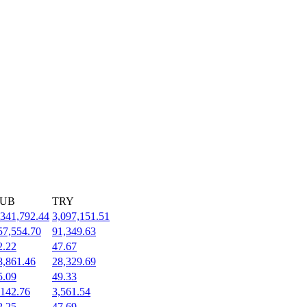
UB
TRY
,341,792.44
3,097,151.51
57,554.70
91,349.63
2.22
47.67
8,861.46
28,329.69
5.09
49.33
,142.76
3,561.54
2.25
47.69