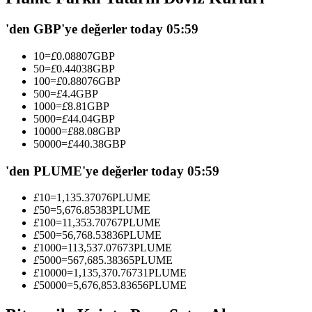
USDC'yi teminat olarak kullanan vadeli işlemler
'den GBP'ye değerler today 05:59
10
=
£
0.08807
GBP
50
=
£
0.44038
GBP
100
=
£
0.88076
GBP
500
=
£
4.4
GBP
1000
=
£
8.81
GBP
5000
=
£
44.04
GBP
10000
=
£
88.08
GBP
50000
=
£
440.38
GBP
Kopya Ticaret
'den PLUME'ye değerler today 05:59
En iyi traderlarla güçlerinizi birleştirin
£
10
=
1,135.37076
PLUME
£
50
=
5,676.85383
PLUME
£
100
=
11,353.70767
PLUME
£
500
=
56,768.53836
PLUME
£
1000
=
113,537.07673
PLUME
£
5000
=
567,685.38365
PLUME
£
10000
=
1,135,370.76731
PLUME
£
50000
=
5,676,853.83656
PLUME