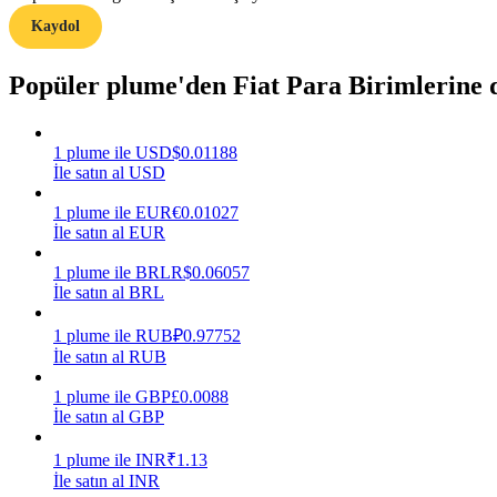
Kaydol
Rehber
Popüler plume'den Fiat Para Birimlerine
Vadeli İşlemler Başlangıç Kılavuzu
1
plume
ile
USD
$
0.01188
İle satın al USD
1
plume
ile
EUR
€
0.01027
İle satın al EUR
1
plume
ile
BRL
R$
0.06057
İle satın al BRL
Ticaret stratejileri
1
plume
ile
RUB
₽
0.97752
Nasıl kârlı kalabileceğinizi öğrenin
İle satın al RUB
1
plume
ile
GBP
£
0.0088
İle satın al GBP
1
plume
ile
INR
₹
1.13
İle satın al INR