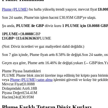
Plume (PLUME)
bu hafta yükseliş trendi yaşıyor, mevcut fiyat
£0.00
Son 24 saatte, Plume'nin işlem hacmi £30.95M GBP'ye ulaştı.
COIN-M Vadeli İşlemleri
Şu anda,
PLUME ile GBP
döviz kuru
1 PLUME için £0.0088 GB
Kripto Para Vadeli İşlemleri
1
PLUME
=
£
0.0088
GBP
£
1
GBP
=
113.63636363
PLUME
(Not: Döviz ücretleri ve gaz maliyetleri dahil değildir.)
TradFi
Son 7 gün içinde, Plume fiyatı arttı 8.58% ile değişti.
Son 24 saatte, o
Hisse senetleri, döviz, değerli metaller ve emtia türevleri
Geçen aya göre, Plume arttı 16.46% ile değişti.yukarı £-- GBP'den.
Yı
Plume Piyasa İstatistikleri
PLUME Plume blok zinciri üzerine inşa edilmiş bir kripto para birim
veya
Plume (PLUME) satın alma
işlemini güvenli ve kolay bir şekild
Mevcut Fiyat
£
0.0088
Dolaşımdaki Arz
6.18B
Piyasa Değeri
£
54.41M
Hacim(24s)
£
30.95M
USDC Vadeli İşlemleri
Plume Farklı Tutarın Döviz Kurları