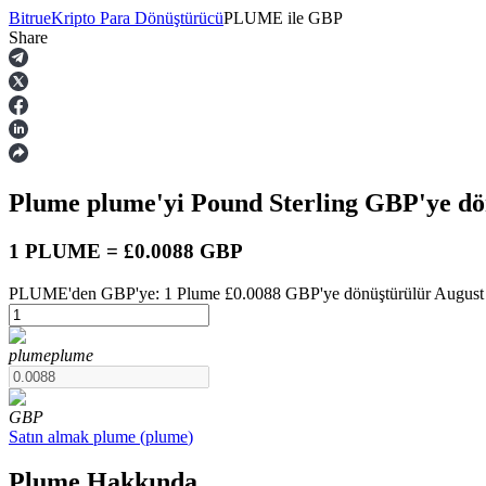
Bitrue
Kripto Para Dönüştürücü
PLUME
ile
GBP
Share
Vadeli İşlemler
Plume
plume
'yi Pound Sterling
GBP
'ye d
1 PLUME = £0.0088 GBP
PLUME'den GBP'ye: 1 Plume £0.0088 GBP'ye dönüştürülür August 8 
USDT Vadeli İşlemleri
plume
plume
Teminat olarak USDT kullanan vadeli işlemler
GBP
Satın almak
plume
(
plume
)
Plume Hakkında