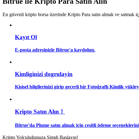
Bitrue ile Kripto Para Satın Alın
Kopya Tüccarı Olun
En güvenli kripto borsa üzerinde Kripto Para satın almak ve satmak i
Kâr paylaşımı ve kopya ticaret komisyonlarının tadını çıkarın
Kayıt Ol
E-posta adresinizle Bitrue'a kaydolun.
Kimliginizi dogrulayin
Bilgi
Kişisel bilgilerinizi girip geçerli bir Fotoğraflı Kimlik yükl
Ticaret bilgileri vb. dahil olmak üzere büyük veri analizi.
Kripto Satın Alın！
Bitrue'da Plume satın almak için çeşitli ödeme seçeneklerini
Kripto Yolculuğunuza Şimdi Başlayın!