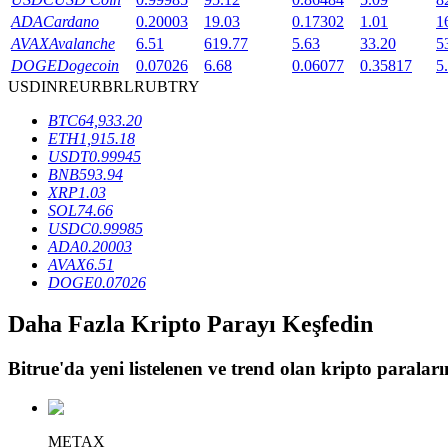
ADA
Cardano
0.20003
19.03
0.17302
1.01
1
Staking
AVAX
Avalanche
6.51
619.77
5.63
33.20
5
DOGE
Dogecoin
0.07026
6.68
0.06077
0.35817
5
Yüksek getiri ve anında erişim
USD
INR
EUR
BRL
RUB
TRY
BTC
64,933.20
ETH
1,915.18
USDT
0.99945
BNB
593.94
XRP
1.03
SOL
74.66
USDC
0.99985
ADA
0.20003
AVAX
6.51
Launchpool
DOGE
0.07026
Popüler token'lar kazanmak için esnek staking
Daha Fazla Kripto Parayı Keşfedin
Bitrue
'da yeni listelenen ve trend olan kripto paraların
METAX