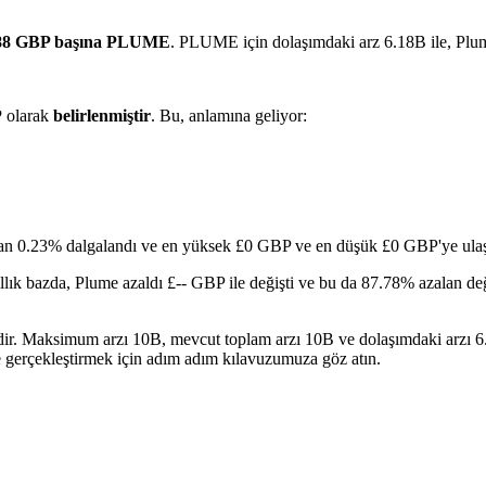
88 GBP başına PLUME
. PLUME için dolaşımdaki arz 6.18B ile, Plu
P
olarak
belirlenmiştir
. Bu, anlamına geliyor:
ran 0.23% dalgalandı ve en yüksek £0 GBP ve en düşük £0 GBP'ye ulaş
llık bazda, Plume azaldı £-- GBP ile değişti ve bu da 87.78% azalan değ
idir. Maksimum arzı 10B, mevcut toplam arzı 10B ve dolaşımdaki arzı 6
e gerçekleştirmek için adım adım kılavuzumuza göz atın.