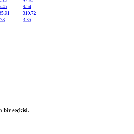
6.45
9.54
35.91
310.72
.78
3.35
 bir seçkisi.