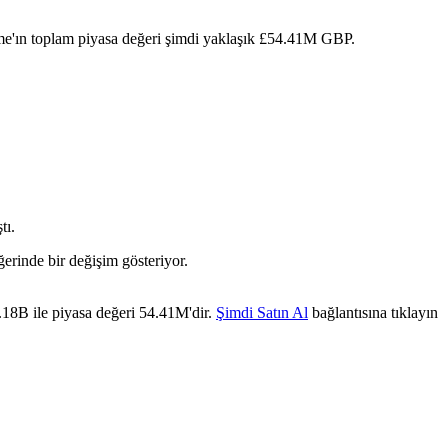
me'ın toplam piyasa değeri şimdi yaklaşık £54.41M GBP.
tı.
erinde bir değişim gösteriyor.
.18B ile piyasa değeri 54.41M'dir.
Şimdi Satın Al
bağlantısına tıklayın