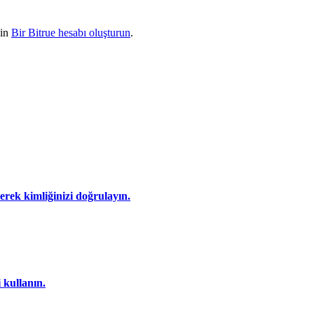
çin
Bir Bitrue hesabı oluşturun
.
eyerek kimliğinizi doğrulayın.
 kullanın.