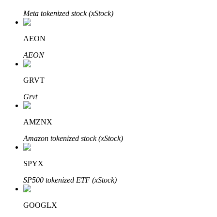
Meta tokenized stock (xStock)
BTR Kilitleme
AEON
BTR sahiplerine özel yatırımlar
AEON
GRVT
Grvt
AMZNX
Amazon tokenized stock (xStock)
Krediler
Kripto destekli borçlanma hizmeti
SPYX
SP500 tokenized ETF (xStock)
GOOGLX