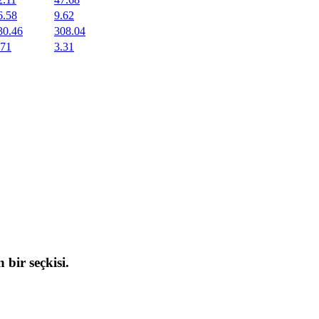
6.58
9.62
30.46
308.04
.71
3.31
 bir seçkisi.