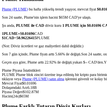
Plume (PLUME)
bu hafta yükseliş trendi yaşıyor, mevcut fiyat
$0.0
Son 24 saatte, Plume'nin işlem hacmi $65M CAD'ye ulaştı.
COIN-M Vadeli İşlemleri
Şu anda,
PLUME ile CAD
döviz kuru
1 PLUME için $0.01696 C
Kripto Para Vadeli İşlemleri
1
PLUME
=
$
0.01696
CAD
$
1
CAD
=
58.96226415
PLUME
(Not: Döviz ücretleri ve gaz maliyetleri dahil değildir.)
TradFi
Son 7 gün içinde, Plume fiyatı arttı 5.66% ile değişti.
Son 24 saatte, o
Hisse senetleri, döviz, değerli metaller ve emtia türevleri
Geçen aya göre, Plume arttı 22.92% ile değişti.yukarı $-- CAD'den.
Yı
Plume Piyasa İstatistikleri
PLUME Plume blok zinciri üzerine inşa edilmiş bir kripto para birim
tıklayın veya
Plume (PLUME) satın alma
işlemini güvenli ve kolay bi
Mevcut Fiyat
$
0.01696
Dolaşımdaki Arz
6.18B
Piyasa Değeri
$
102.87M
Hacim(24s)
$
65M
USDC Vadeli İşlemleri
Plume Farklı Tutarın Döviz Kurları