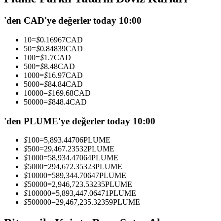
USDC'yi teminat olarak kullanan vadeli işlemler
'den CAD'ye değerler today 10:00
10
=
$
0.16967
CAD
50
=
$
0.84839
CAD
100
=
$
1.7
CAD
500
=
$
8.48
CAD
1000
=
$
16.97
CAD
5000
=
$
84.84
CAD
10000
=
$
169.68
CAD
50000
=
$
848.4
CAD
Kopya Ticaret
'den PLUME'ye değerler today 10:00
En iyi traderlarla güçlerinizi birleştirin
$
100
=
5,893.44706
PLUME
$
500
=
29,467.23532
PLUME
$
1000
=
58,934.47064
PLUME
$
5000
=
294,672.35323
PLUME
$
10000
=
589,344.70647
PLUME
$
50000
=
2,946,723.53235
PLUME
$
100000
=
5,893,447.06471
PLUME
$
500000
=
29,467,235.32359
PLUME