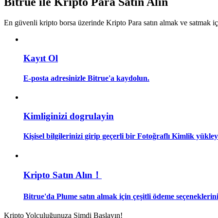
Bitrue ile Kripto Para Satın Alın
Kopya Tüccarı Olun
En güvenli kripto borsa üzerinde Kripto Para satın almak ve satmak i
Kâr paylaşımı ve kopya ticaret komisyonlarının tadını çıkarın
Kayıt Ol
E-posta adresinizle Bitrue'a kaydolun.
Kimliginizi dogrulayin
Bilgi
Kişisel bilgilerinizi girip geçerli bir Fotoğraflı Kimlik yükl
Ticaret bilgileri vb. dahil olmak üzere büyük veri analizi.
Kripto Satın Alın！
Bitrue'da Plume satın almak için çeşitli ödeme seçeneklerini
Kripto Yolculuğunuza Şimdi Başlayın!