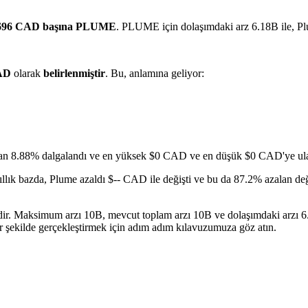
1696 CAD başına PLUME
. PLUME için dolaşımdaki arz 6.18B ile, P
AD
olarak
belirlenmiştir
. Bu, anlamına geliyor:
ran 8.88% dalgalandı ve en yüksek $0 CAD ve en düşük $0 CAD'ye ula
llık bazda, Plume azaldı $-- CAD ile değişti ve bu da 87.2% azalan değ
idir. Maksimum arzı 10B, mevcut toplam arzı 10B ve dolaşımdaki arzı 6
r şekilde gerçekleştirmek için adım adım kılavuzumuza göz atın.