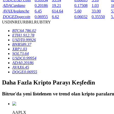
ADA
Cardano
0.20186
19.21
0.17508
1.03
1
Staking
AVAX
Avalanche
6.45
614.64
5.60
33.00
5
DOGE
Dogecoin
0.06955
6.62
0.06032
0.35550
5
Yüksek getiri ve anında erişim
USD
INR
EUR
BRL
RUB
TRY
BTC
64,786.02
ETH
1,912.78
USDT
0.99926
BNB
589.37
XRP
1.03
SOL
73.64
USDC
0.99954
ADA
0.20186
AVAX
6.45
Launchpool
DOGE
0.06955
Popüler token'lar kazanmak için esnek staking
Daha Fazla Kripto Parayı Keşfedin
Bitrue
'da yeni listelenen ve trend olan kripto paraların
AAPLX