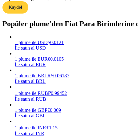
Kaydol
Rehber
Popüler plume'den Fiat Para Birimlerine
Vadeli İşlemler Başlangıç Kılavuzu
1
plume
ile
USD
$
0.0121
İle satın al USD
1
plume
ile
EUR
€
0.0105
İle satın al EUR
1
plume
ile
BRL
R$
0.06187
İle satın al BRL
Ticaret stratejileri
1
plume
ile
RUB
₽
0.99452
Nasıl kârlı kalabileceğinizi öğrenin
İle satın al RUB
1
plume
ile
GBP
£
0.009
İle satın al GBP
1
plume
ile
INR
₹
1.15
İle satın al INR