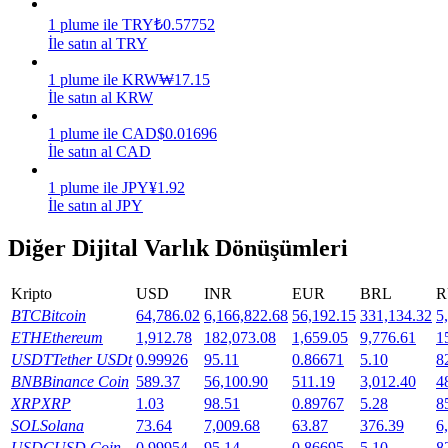
1
plume
ile
TRY
₺
0.57752
Kazan
İle satın al TRY
1
plume
ile
KRW
₩
17.15
İle satın al KRW
1
plume
ile
CAD
$
0.01696
İle satın al CAD
1
plume
ile
JPY
¥
1.92
İle satın al JPY
Diğer Dijital Varlık Dönüşümleri
Power Piggy
Günlük rekabetçi ödüller kazanın
Kripto
USD
INR
EUR
BRL
R
BTC
Bitcoin
64,786.02
6,166,822.68
56,192.15
331,134.32
5
ETH
Ethereum
1,912.78
182,073.08
1,659.05
9,776.61
1
USDT
Tether USDt
0.99926
95.11
0.86671
5.10
8
BNB
Binance Coin
589.37
56,100.90
511.19
3,012.40
4
XRP
XRP
1.03
98.51
0.89767
5.28
8
SOL
Solana
73.64
7,009.68
63.87
376.39
6
USDC
USD Coin
0.99954
95.14
0.86695
5.10
8