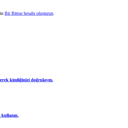
çin
Bir Bitrue hesabı oluşturun
.
eyerek kimliğinizi doğrulayın.
 kullanın.