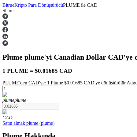
Bitrue
Kripto Para Dönüştürücü
PLUME
ile
CAD
Share
Vadeli İşlemler
Plume
plume
'yi Canadian Dollar
CAD
'ye 
1 PLUME = $0.01685 CAD
PLUME'den CAD'ye: 1 Plume $0.01685 CAD'ye dönüştürülür August 
USDT Vadeli İşlemleri
plume
plume
Teminat olarak USDT kullanan vadeli işlemler
CAD
Satın almak
plume
(
plume
)
Plume Hakkında