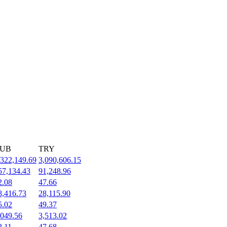
UB
TRY
,322,149.69
3,090,606.15
57,134.43
91,248.96
2.08
47.66
8,416.73
28,115.90
5.02
49.37
,049.56
3,513.02
2.11
47.68