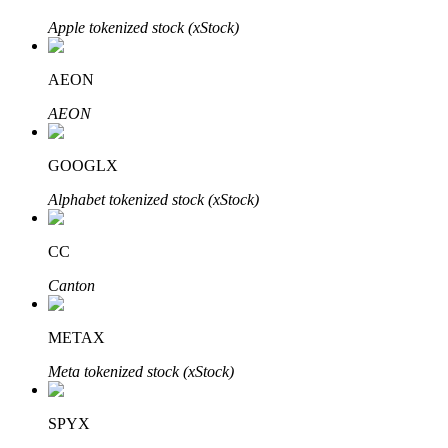
Apple tokenized stock (xStock)
BTR Kilitleme
AEON
BTR sahiplerine özel yatırımlar
AEON
GOOGLX
Alphabet tokenized stock (xStock)
CC
Canton
Krediler
Kripto destekli borçlanma hizmeti
METAX
Meta tokenized stock (xStock)
SPYX