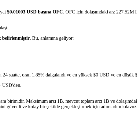
iyat
$0.01003 USD başına OFC
. OFC için dolaşımdaki arz 227.52M il
aştı.
k
belirlenmiştir
. Bu, anlamına geliyor:
n 24 saatte, oran 1.85% dalgalandı ve en yüksek $0 USD ve en düşük $
-- USD'den.
 para birimidir. Maksimum arzı 1B, mevcut toplam arzı 1B ve dolaşımdak
ini güvenli ve kolay bir şekilde gerçekleştirmek için adım adım kılavu