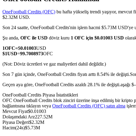
OneFootball Credits (OFC)
bu hafta yükseliş trendi yaşıyor, mevcut f
$2.32M USD.
Son 24 saatte, OneFootball Credits'nin işlem hacmi $5.73M USD'ye ul
COIN-M Vadeli İşlemleri
Şu anda,
OFC ile USD
döviz kuru
1 OFC için $0.01003 USD
olara
Kripto Para Vadeli İşlemleri
1
OFC
=
$
0.01003
USD
$
1
USD
=
99.7008973
OFC
TradFi
(Not: Döviz ücretleri ve gaz maliyetleri dahil değildir.)
Hisse senetleri, döviz, değerli metaller ve emtia türevleri
Son 7 gün içinde, OneFootball Credits fiyatı arttı 8.54% ile değişti.
So
Geçen aya göre, OneFootball Credits azaldı 28.1% ile değişti.aşağı $
OneFootball Credits Piyasa İstatistikleri
OFC OneFootball Credits blok zinciri üzerine inşa edilmiş bir kripto
bağlantısına tıklayın veya
OneFootball Credits (OFC) satın alma
işlem
Mevcut Fiyat
$
0.01003
Dolaşımdaki Arz
227.52M
Piyasa Değeri
$
2.32M
Hacim(24s)
$
5.73M
USDC Vadeli İşlemleri