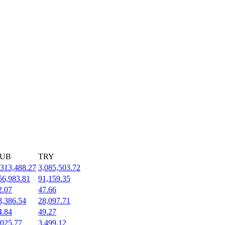
UB
TRY
,313,488.27
3,085,503.72
56,983.81
91,159.35
2.07
47.66
8,386.54
28,097.71
4.84
49.27
,025.77
3,499.12