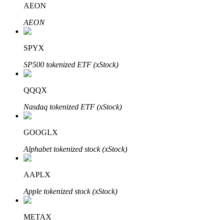
AEON
AEON
BTR Kilitleme
BTR sahiplerine özel yatırımlar
SPYX
SP500 tokenized ETF (xStock)
QQQX
Nasdaq tokenized ETF (xStock)
GOOGLX
Krediler
Alphabet tokenized stock (xStock)
Kripto destekli borçlanma hizmeti
AAPLX
Apple tokenized stock (xStock)
METAX