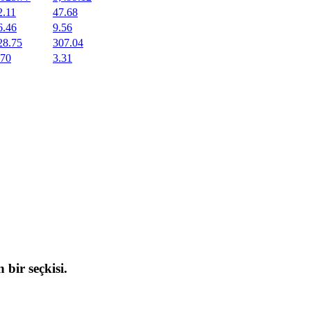
2.11
47.68
6.46
9.56
28.75
307.04
.70
3.31
 bir seçkisi.