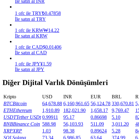
İle satın al INR
Kazan
1
ofc
ile
TRY
₺
0.47858
İle satın al TRY
1
ofc
ile
KRW
₩
14.22
İle satın al KRW
1
ofc
ile
CAD
$
0.01406
İle satın al CAD
1
ofc
ile
JPY
¥
1.59
İle satın al JPY
Power Piggy
Diğer Dijital Varlık Dönüşümleri
Günlük rekabetçi ödüller kazanın
Kripto
USD
INR
EUR
BRL
R
BTC
Bitcoin
64,678.88
6,160,961.65
56,124.78
330,670.81
5
ETH
Ethereum
1,910.89
182,021.90
1,658.17
9,769.47
1
USDT
Tether USDt
0.99911
95.17
0.86698
5.10
8
BNB
Binance Coin
588.98
56,103.93
511.09
3,011.20
4
XRP
XRP
1.03
98.38
0.89624
5.28
8
SOL
Solana
73.34
6,986.85
63.64
374.99
6