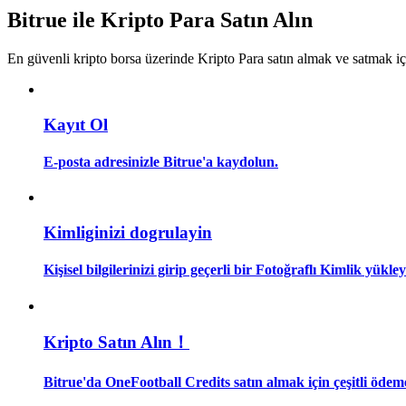
Kopya Tüccarı Olun
Bitrue ile Kripto Para Satın Alın
Kâr paylaşımı ve kopya ticaret komisyonlarının tadını çıkarın
En güvenli kripto borsa üzerinde Kripto Para satın almak ve satmak i
Kayıt Ol
E-posta adresinizle Bitrue'a kaydolun.
Bilgi
Kimliginizi dogrulayin
Ticaret bilgileri vb. dahil olmak üzere büyük veri analizi.
Kişisel bilgilerinizi girip geçerli bir Fotoğraflı Kimlik yükl
Kripto Satın Alın！
Bitrue'da OneFootball Credits satın almak için çeşitli ödeme