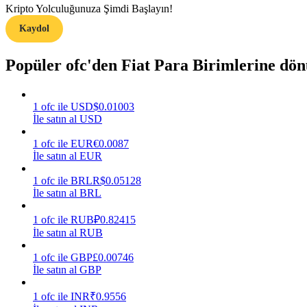
Kripto Yolculuğunuza Şimdi Başlayın!
Kaydol
Rehber
Vadeli İşlemler Başlangıç Kılavuzu
Popüler ofc'den Fiat Para Birimlerine dö
1
ofc
ile
USD
$
0.01003
İle satın al USD
1
ofc
ile
EUR
€
0.0087
İle satın al EUR
1
ofc
ile
BRL
R$
0.05128
İle satın al BRL
Ticaret stratejileri
Nasıl kârlı kalabileceğinizi öğrenin
1
ofc
ile
RUB
₽
0.82415
İle satın al RUB
1
ofc
ile
GBP
£
0.00746
İle satın al GBP
1
ofc
ile
INR
₹
0.9556