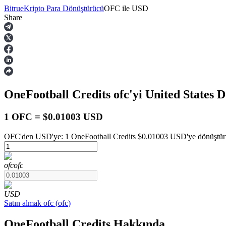
Bitrue
Kripto Para Dönüştürücü
OFC
ile
USD
Share
Vadeli İşlemler
OneFootball Credits
ofc
'yi United States 
1 OFC = $0.01003 USD
OFC'den USD'ye: 1 OneFootball Credits $0.01003 USD'ye dönüştürül
USDT Vadeli İşlemleri
ofc
ofc
Teminat olarak USDT kullanan vadeli işlemler
USD
Satın almak
ofc
(
ofc
)
OneFootball Credits Hakkında