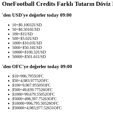
OneFootball Credits Farklı Tutarın Döviz
USDC'yi teminat olarak kullanan vadeli işlemler
'den USD'ye değerler today 09:00
10
=
$
0.10032
USD
50
=
$
0.5016
USD
100
=
$
1
USD
500
=
$
5.02
USD
1000
=
$
10.03
USD
5000
=
$
50.16
USD
10000
=
$
100.32
USD
50000
=
$
501.61
USD
Kopya Ticaret
En iyi traderlarla güçlerinizi birleştirin
'den OFC'ye değerler today 09:00
$
10
=
996.7955
OFC
$
50
=
4,983.97752
OFC
$
100
=
9,967.95505
OFC
$
500
=
49,839.77526
OFC
$
1000
=
99,679.55052
OFC
$
5000
=
498,397.75263
OFC
$
10000
=
996,795.50526
OFC
$
50000
=
4,983,977.52631
OFC