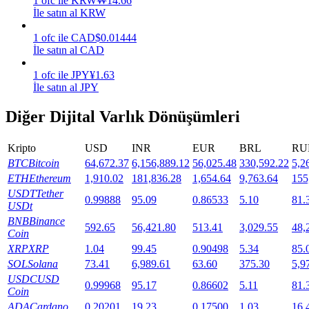
1
ofc
ile
KRW
₩
14.66
İle satın al KRW
Staking
1
ofc
ile
CAD
$
0.01444
Yüksek getiri ve anında erişim
İle satın al CAD
1
ofc
ile
JPY
¥
1.63
İle satın al JPY
Diğer Dijital Varlık Dönüşümleri
Kripto
USD
INR
EUR
BRL
RU
BTC
Bitcoin
64,672.37
6,156,889.12
56,025.48
330,592.22
5,2
ETH
Ethereum
1,910.02
181,836.28
1,654.64
9,763.64
155
Launchpool
USDT
Tether
0.99888
95.09
0.86533
5.10
81.
USDt
Popüler token'lar kazanmak için esnek staking
BNB
Binance
592.65
56,421.80
513.41
3,029.55
48,
Coin
XRP
XRP
1.04
99.45
0.90498
5.34
85.
SOL
Solana
73.41
6,989.61
63.60
375.30
5,9
USDC
USD
0.99968
95.17
0.86602
5.11
81.
Coin
ADA
Cardano
0.20201
19.23
0.17500
1.03
16.