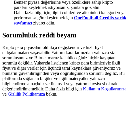
Benzer piyasa değerlerine veya özelliklere sahip kripto
Share 500000 CASHCAT prize pool
paraları keşfetmek istiyorsanız, şunlara göz atın:
Daha fazla bilgi için, ilgili coinleri ve altcoinleri kategori veya
performansa göre keşfetmek için
OneFootball Credits varlık
sayfamızı
ziyaret edin.
Exclusive for BitMart Users
Sorumluluk reddi beyanı
Register & Trade to Win 500,000 USDT
Kripto para piyasaları oldukça değişkendir ve hızlı fiyat
dalgalanmaları yaşayabilir. Yatırım kararlarınızdan yalnızca siz
sorumlusunuz ve Bitrue, maruz kalabileceğiniz hiçbir kayıptan
Precious Metals Trading Carnival
sorumlu değildir. Yukarıda listelenen kripto para birimleriyle ilgili
fiyat ve diğer veriler için üçüncü taraf kaynaklara güveniyoruz ve
Trade Gold & Silver · 33,333 USDT Bonus
bunların güvenilirliğinden veya doğruluğundan sorumlu değiliz. Bu
platformda sağlanan bilgiler ve ilgili materyaller yalnızca
bilgilendirme amaçlıdır ve finansal veya yatırım tavsiyesi olarak
değerlendirilmemelidir. Daha fazla bilgi için
Kullanım Koşullarımıza
ve
Gizlilik Politikamıza
bakın.
USDT New User Exclusive 10% APR
USDT Flexible Staking | Daily Rewards