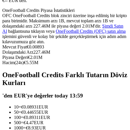
€-- EUR'den.
USDC'yi teminat olarak kullanan vadeli işlemler
OneFootball Credits Piyasa İstatistikleri
OFC OneFootball Credits blok zinciri üzerine inşa edilmiş bir kripto
para birimidir. Maksimum arzı 1B, mevcut toplam arzı 1B ve
dolaşımdaki arzı 227.46M ile piyasa değeri 2.01M'dir.
Şimdi Satın
Al
bağlantısına tıklayın veya
OneFootball Credits (OFC) satın alma
işlemini güvenli ve kolay bir şekilde gerçekleştirmek için adım adım
kılavuzumuza göz atın.
Mevcut Fiyat
€
0.00893
Dolaşımdaki Arz
227.46M
Piyasa Değeri
€
2.01M
Hacim(24s)
€
5.55M
Kopya Ticaret
OneFootball Credits Farklı Tutarın Döviz
En iyi traderlarla güçlerinizi birleştirin
Kurları
'den EUR'ye değerler today 13:59
10
=
€
0.08931
EUR
50
=
€
0.44655
EUR
100
=
€
0.89311
EUR
500
=
€
4.47
EUR
1000
=
€
8.93
EUR