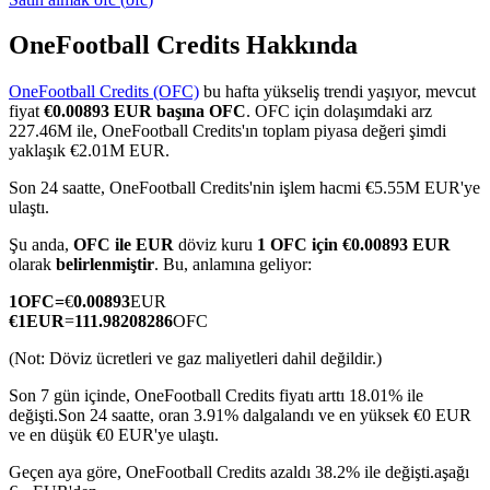
OneFootball Credits Hakkında
OneFootball Credits (OFC)
bu hafta yükseliş trendi yaşıyor, mevcut
COIN-M Vadeli İşlemleri
fiyat
€0.00893 EUR başına OFC
. OFC için dolaşımdaki arz
227.46M ile, OneFootball Credits'ın toplam piyasa değeri şimdi
Kripto Para Vadeli İşlemleri
yaklaşık €2.01M EUR.
Son 24 saatte, OneFootball Credits'nin işlem hacmi €5.55M EUR'ye
ulaştı.
TradFi
Şu anda,
OFC ile EUR
döviz kuru
1 OFC için €0.00893 EUR
Hisse senetleri, döviz, değerli metaller ve emtia türevleri
olarak
belirlenmiştir
. Bu, anlamına geliyor:
1
OFC
=
€
0.00893
EUR
€
1
EUR
=
111.98208286
OFC
(Not: Döviz ücretleri ve gaz maliyetleri dahil değildir.)
Son 7 gün içinde, OneFootball Credits fiyatı arttı 18.01% ile
değişti.
Son 24 saatte, oran 3.91% dalgalandı ve en yüksek €0 EUR
ve en düşük €0 EUR'ye ulaştı.
Geçen aya göre, OneFootball Credits azaldı 38.2% ile değişti.aşağı
USDC Vadeli İşlemleri