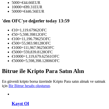
5000
=
€
44.66
EUR
Kopya Tüccarı Olun
10000
=
€
89.31
EUR
50000
=
€
446.56
EUR
Kâr paylaşımı ve kopya ticaret komisyonlarının tadını çıkarın
'den OFC'ye değerler today 13:59
€
10
=
1,119.67962
OFC
€
50
=
5,598.39812
OFC
€
100
=
11,196.79625
OFC
€
500
=
55,983.98128
OFC
€
1000
=
111,967.96256
OFC
€
5000
=
559,839.8128
OFC
€
10000
=
1,119,679.62561
OFC
€
50000
=
5,598,398.12806
OFC
Bilgi
Ticaret bilgileri vb. dahil olmak üzere büyük veri analizi.
Bitrue ile Kripto Para Satın Alın
En güvenli kripto borsa üzerinde Kripto Para satın almak ve satmak
için
Bir Bitrue hesabı oluşturun
.
Kayıt Ol