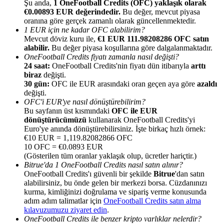
Şu anda,
1 OneFootball Credits (OFC) yaklaşık olarak
€0.00893 EUR değerindedir.
Bu değer, mevcut piyasa
oranına göre gerçek zamanlı olarak güncellenmektedir.
1 EUR için ne kadar OFC alabilirim?
Mevcut döviz kuru ile,
€1 EUR 111.98208286 OFC satın
alabilir.
Bu değer piyasa koşullarına göre dalgalanmaktadır.
OneFootball Credits fiyatı zamanla nasıl değişti?
Yönlendirme
24 saat:
OneFootball Credits'nin fiyatı dün itibarıyla
arttı
Arkadaşını davet et, nakit ödüller kazan
biraz
değişti.
30 gün:
OFC ile EUR arasındaki oran geçen aya göre
azaldı
Deposit CASHCAT & Win
değişti.
OFC'i EUR'ye nasıl dönüştürebilirim?
Bu sayfanın üst kısmındaki
OFC ile EUR
dönüştürücümüzü
kullanarak OneFootball Credits'yi
Euro'ye anında dönüştürebilirsiniz. İşte birkaç hızlı örnek:
€10 EUR = 1,119.82082866 OFC
10 OFC = €0.0893 EUR
(Gösterilen tüm oranlar yaklaşık olup, ücretler hariçtir.)
Bitrue'da 1 OneFootball Credits nasıl satın alınır?
OneFootball Credits'ı güvenli bir şekilde
Bitrue
'dan satın
alabilirsiniz, bu önde gelen bir merkezi borsa. Cüzdanınızı
kurma, kimliğinizi doğrulama ve sipariş verme konusunda
adım adım talimatlar için
OneFootball Credits satın alma
kılavuzumuzu ziyaret edin
.
Deposit CASHCAT & Win
OneFootball Credits ile benzer kripto varlıklar nelerdir?