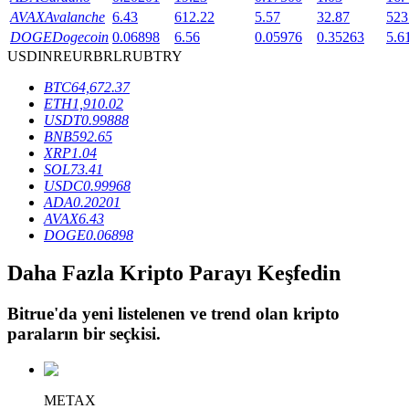
AVAX
Avalanche
6.43
612.22
5.57
32.87
523
DOGE
Dogecoin
0.06898
6.56
0.05976
0.35263
5.6
USD
INR
EUR
BRL
RUB
TRY
BTR Kilitleme
BTC
64,672.37
BTR sahiplerine özel yatırımlar
ETH
1,910.02
USDT
0.99888
BNB
592.65
XRP
1.04
SOL
73.41
USDC
0.99968
ADA
0.20201
AVAX
6.43
DOGE
0.06898
Daha Fazla Kripto Parayı Keşfedin
Krediler
Kripto destekli borçlanma hizmeti
Bitrue
'da yeni listelenen ve trend olan kripto
paraların bir seçkisi.
METAX