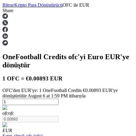
Bitrue
Kripto Para Dönüştürücü
OFC
ile
EUR
Share
Vadeli İşlemler
OneFootball Credits
ofc
'yi Euro
EUR
'ye
dönüştür
1 OFC = €0.00893 EUR
OFC'den EUR'ye: 1 OneFootball Credits €0.00893 EUR'ye
USDT Vadeli İşlemleri
dönüştürülür August 6 at 1:59 PM itibarıyla
Teminat olarak USDT kullanan vadeli işlemler
ofc
ofc
EUR
Satın almak
ofc
(
ofc
)