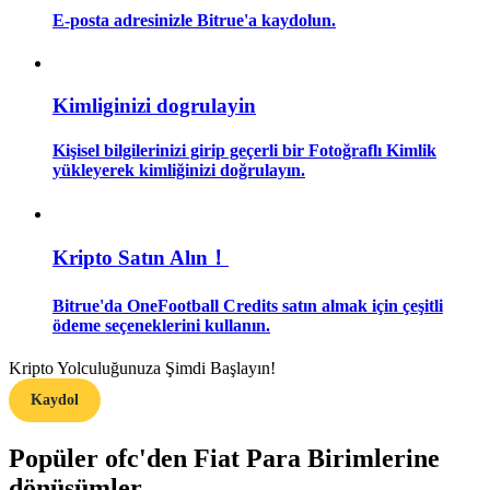
E-posta adresinizle Bitrue'a kaydolun.
Rehber
Vadeli İşlemler Başlangıç Kılavuzu
Kimliginizi dogrulayin
Kişisel bilgilerinizi girip geçerli bir Fotoğraflı Kimlik
yükleyerek kimliğinizi doğrulayın.
Kripto Satın Alın！
Bitrue'da OneFootball Credits satın almak için çeşitli
Ticaret stratejileri
ödeme seçeneklerini kullanın.
Nasıl kârlı kalabileceğinizi öğrenin
Kripto Yolculuğunuza Şimdi Başlayın!
Kaydol
Popüler ofc'den Fiat Para Birimlerine
dönüşümler