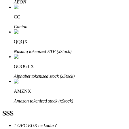
AEON
CC
Canton
Bitrue Ortakları
QQQX
Nasdaq tokenized ETF (xStock)
GOOGLX
Alphabet tokenized stock (xStock)
AMZNX
Bitrue İş Ortağı
Amazon tokenized stock (xStock)
Kullanıcı başına %65'e kadar komisyon!
SSS
1 OFC EUR ne kadar?