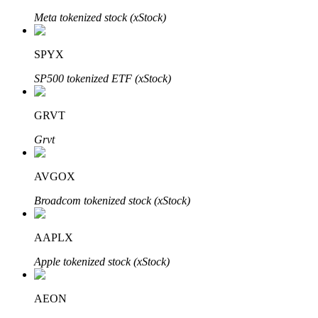
Meta tokenized stock (xStock)
SPYX
Otomatik Yatırım
SP500 tokenized ETF (xStock)
Uzun vadeli kâr ve esnek çıkarlar elde edin
GRVT
Grvt
AVGOX
Broadcom tokenized stock (xStock)
Stake Etmeyi Öğrenin
AAPLX
Pasif gelir kazanma hakkında bilgi edinin
Apple tokenized stock (xStock)
Bitrue
AI
AEON