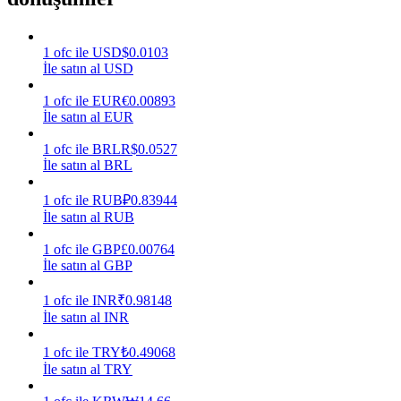
Kazan
1
ofc
ile
USD
$
0.0103
İle satın al USD
1
ofc
ile
EUR
€
0.00893
İle satın al EUR
1
ofc
ile
BRL
R$
0.0527
İle satın al BRL
1
ofc
ile
RUB
₽
0.83944
İle satın al RUB
Power Piggy
1
ofc
ile
GBP
£
0.00764
Günlük rekabetçi ödüller kazanın
İle satın al GBP
1
ofc
ile
INR
₹
0.98148
İle satın al INR
1
ofc
ile
TRY
₺
0.49068
İle satın al TRY