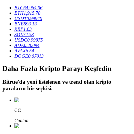
BTC
64,964.06
ETH
1,915.78
USDT
0.99940
BTR Kilitleme
BNB
593.13
XRP
1.03
BTR sahiplerine özel yatırımlar
SOL
74.53
USDC
0.99975
ADA
0.20094
AVAX
6.54
DOGE
0.07013
Daha Fazla Kripto Parayı Keşfedin
Bitrue
'da yeni listelenen ve trend olan kripto
paraların bir seçkisi.
Krediler
Kripto destekli borçlanma hizmeti
CC
Canton