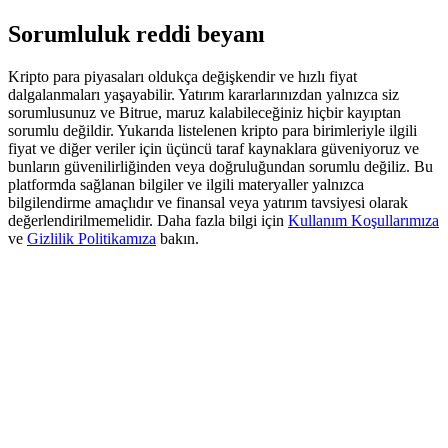
Deposit & Trade BTC to Share 25000 USDT prize pool!
Sorumluluk reddi beyanı
Kripto para piyasaları oldukça değişkendir ve hızlı fiyat
Deposit CASHCAT & Win
dalgalanmaları yaşayabilir. Yatırım kararlarınızdan yalnızca siz
sorumlusunuz ve Bitrue, maruz kalabileceğiniz hiçbir kayıptan
Share 500000 CASHCAT prize pool
sorumlu değildir. Yukarıda listelenen kripto para birimleriyle ilgili
fiyat ve diğer veriler için üçüncü taraf kaynaklara güveniyoruz ve
bunların güvenilirliğinden veya doğruluğundan sorumlu değiliz. Bu
platformda sağlanan bilgiler ve ilgili materyaller yalnızca
bilgilendirme amaçlıdır ve finansal veya yatırım tavsiyesi olarak
Exclusive for BitMart Users
değerlendirilmemelidir. Daha fazla bilgi için
Kullanım Koşullarımıza
ve
Gizlilik Politikamıza
bakın.
Register & Trade to Win 500,000 USDT
Precious Metals Trading Carnival
Trade Gold & Silver · 33,333 USDT Bonus