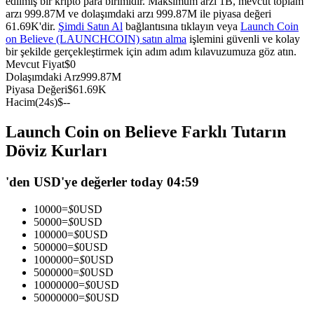
edilmiş bir kripto para birimidir. Maksimum arzı 1B, mevcut toplam
arzı 999.87M ve dolaşımdaki arzı 999.87M ile piyasa değeri
USDC'yi teminat olarak kullanan vadeli işlemler
61.69K'dir.
Şimdi Satın Al
bağlantısına tıklayın veya
Launch Coin
on Believe (LAUNCHCOIN) satın alma
işlemini güvenli ve kolay
bir şekilde gerçekleştirmek için adım adım kılavuzumuza göz atın.
Mevcut Fiyat
$
0
Dolaşımdaki Arz
999.87M
Piyasa Değeri
$
61.69K
Hacim(24s)
$
--
Launch Coin on Believe Farklı Tutarın
Döviz Kurları
Kopya Ticaret
'den USD'ye değerler today 04:59
En iyi traderlarla güçlerinizi birleştirin
10000
=
$
0
USD
50000
=
$
0
USD
100000
=
$
0
USD
500000
=
$
0
USD
1000000
=
$
0
USD
5000000
=
$
0
USD
10000000
=
$
0
USD
50000000
=
$
0
USD