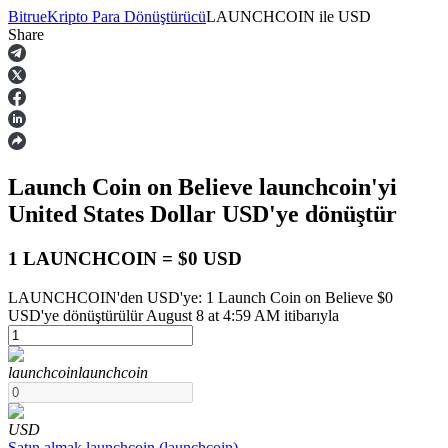
Bitrue
Kripto Para Dönüştürücü
LAUNCHCOIN
ile
USD
Share
Vadeli İşlemler
Launch Coin on Believe
launchcoin
'yi
United States Dollar
USD
'ye dönüştür
1 LAUNCHCOIN = $0 USD
LAUNCHCOIN'den USD'ye: 1 Launch Coin on Believe $0
USDT Vadeli İşlemleri
USD'ye dönüştürülür August 8 at 4:59 AM itibarıyla
Teminat olarak USDT kullanan vadeli işlemler
launchcoin
launchcoin
USD
Satın almak
launchcoin
(
launchcoin
)