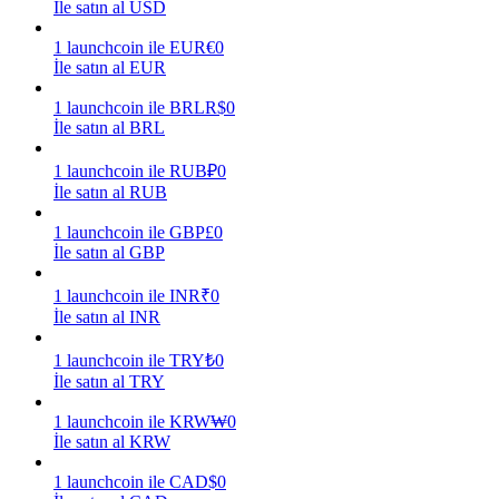
İle satın al USD
Kazan
1
launchcoin
ile
EUR
€
0
İle satın al EUR
1
launchcoin
ile
BRL
R$
0
İle satın al BRL
1
launchcoin
ile
RUB
₽
0
İle satın al RUB
1
launchcoin
ile
GBP
£
0
İle satın al GBP
Power Piggy
1
launchcoin
ile
INR
₹
0
Günlük rekabetçi ödüller kazanın
İle satın al INR
1
launchcoin
ile
TRY
₺
0
İle satın al TRY
1
launchcoin
ile
KRW
₩
0
İle satın al KRW
1
launchcoin
ile
CAD
$
0