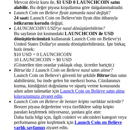
Mevcut döviz kuru ile,
$1 USD 0 LAUNCHCOIN satın
alabilir.
Bu değer piyasa koşullarına göre dalgalanmaktadır.
Launch Coin on Believe fiyatı zamanla nasıl değişti?
24 saat:
Launch Coin on Believe'nin fiyatı dün itibarıyla
istikrarını korudu
değişti.
LAUNCHCOIN'i USD'ye nasıl dönüştürebilirim?
Yönlendirme
Bu sayfanın üst kısmındaki
LAUNCHCOIN ile USD
dönüştürücümüzü
kullanarak Launch Coin on Believe'yi
Arkadaşını davet et, nakit ödüller kazan
United States Dollar'ye anında dönüştürebilirsiniz. İşte birkaç
hızlı örnek:
BTC Welcome Rewards
$10 USD = 0 LAUNCHCOIN
10 LAUNCHCOIN = $0 USD
(Gösterilen tüm oranlar yaklaşık olup, ücretler hariçtir.)
Bitrue'da 1 Launch Coin on Believe nasıl satın alınır?
Launch Coin on Believe'ı güvenli bir şekilde
Bitrue
'dan satın
alabilirsiniz, bu önde gelen bir merkezi borsa. Cüzdanınızı
kurma, kimliğinizi doğrulama ve sipariş verme konusunda
adım adım talimatlar için
Launch Coin on Believe satın alma
kılavuzumuzu ziyaret edin
.
Launch Coin on Believe ile benzer kripto varlıklar nelerdir?
Benzer piyasa değerlerine veya özelliklere sahip kripto
paraları keşfetmek istiyorsanız, şunlara göz atın:
Daha fazla bilgi için, ilgili coinleri ve altcoinleri kategori veya
performansa göre keşfetmek için
Launch Coin on Believe
BTC Welcome Rewards
varlık sayfamızı
ziyaret edin.