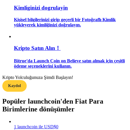
Kimliginizi dogrulayin
Rehber
Kişisel bilgilerinizi girip geçerli bir Fotoğraflı Kimlik
Vadeli İşlemler Başlangıç Kılavuzu
yükleyerek kimliğinizi doğrulayın.
Kripto Satın Alın！
Bitrue'da Launch Coin on Believe satın almak için çeşitli
ödeme seçeneklerini kullanın.
Kripto Yolculuğunuza Şimdi Başlayın!
Ticaret stratejileri
Kaydol
Nasıl kârlı kalabileceğinizi öğrenin
Popüler launchcoin'den Fiat Para
Birimlerine dönüşümler
1
launchcoin
ile
USD
$
0