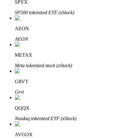
SPYX
SP500 tokenized ETF (xStock)
Otomatik Yatırım
AEON
Uzun vadeli kâr ve esnek çıkarlar elde edin
AEON
METAX
Meta tokenized stock (xStock)
GRVT
Grvt
Stake Etmeyi Öğrenin
QQQX
Pasif gelir kazanma hakkında bilgi edinin
Nasdaq tokenized ETF (xStock)
Bitrue
AI
AVGOX