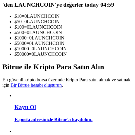
'den LAUNCHCOIN'ye değerler today 04:59
Kopya Tüccarı Olun
Kâr paylaşımı ve kopya ticaret komisyonlarının tadını çıkarın
$
10
=
0
LAUNCHCOIN
$
50
=
0
LAUNCHCOIN
$
100
=
0
LAUNCHCOIN
$
500
=
0
LAUNCHCOIN
$
1000
=
0
LAUNCHCOIN
$
5000
=
0
LAUNCHCOIN
$
10000
=
0
LAUNCHCOIN
$
50000
=
0
LAUNCHCOIN
Bitrue ile Kripto Para Satın Alın
Bilgi
En güvenli kripto borsa üzerinde Kripto Para satın almak ve satmak
için
Bir Bitrue hesabı oluşturun
.
Ticaret bilgileri vb. dahil olmak üzere büyük veri analizi.
Kayıt Ol
E-posta adresinizle Bitrue'a kaydolun.