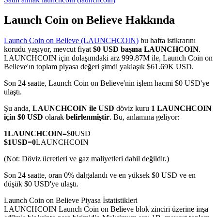
Launch Coin on Believe Hakkında
Launch Coin on Believe (LAUNCHCOIN)
bu hafta istikrarını
COIN-M Vadeli İşlemleri
korudu yaşıyor, mevcut fiyat
$0 USD başına LAUNCHCOIN
.
LAUNCHCOIN için dolaşımdaki arz 999.87M ile, Launch Coin on
Kripto Para Vadeli İşlemleri
Believe'ın toplam piyasa değeri şimdi yaklaşık $61.69K USD.
Son 24 saatte, Launch Coin on Believe'nin işlem hacmi $0 USD'ye
ulaştı.
TradFi
Şu anda,
LAUNCHCOIN ile USD
döviz kuru
1 LAUNCHCOIN
Hisse senetleri, döviz, değerli metaller ve emtia türevleri
için $0 USD
olarak
belirlenmiştir
. Bu, anlamına geliyor:
1
LAUNCHCOIN
=
$
0
USD
$
1
USD
=
0
LAUNCHCOIN
(Not: Döviz ücretleri ve gaz maliyetleri dahil değildir.)
Son 24 saatte, oran 0% dalgalandı ve en yüksek $0 USD ve en
düşük $0 USD'ye ulaştı.
Launch Coin on Believe Piyasa İstatistikleri
LAUNCHCOIN Launch Coin on Believe blok zinciri üzerine inşa
USDC Vadeli İşlemleri