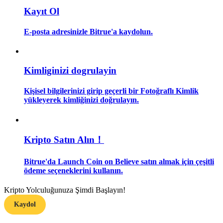
Kayıt Ol
Rehber
E-posta adresinizle Bitrue'a kaydolun.
Vadeli İşlemler Başlangıç Kılavuzu
Kimliginizi dogrulayin
Kişisel bilgilerinizi girip geçerli bir Fotoğraflı Kimlik
yükleyerek kimliğinizi doğrulayın.
Kripto Satın Alın！
Ticaret stratejileri
Nasıl kârlı kalabileceğinizi öğrenin
Bitrue'da Launch Coin on Believe satın almak için çeşitli
ödeme seçeneklerini kullanın.
Kripto Yolculuğunuza Şimdi Başlayın!
Kaydol