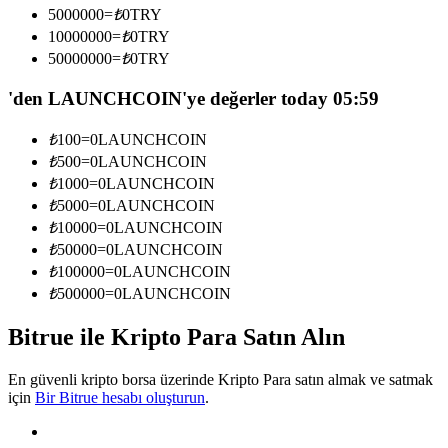
5000000
=
₺
0
TRY
Kopya Tüccarı Olun
10000000
=
₺
0
TRY
Kâr paylaşımı ve kopya ticaret komisyonlarının tadını çıkarın
50000000
=
₺
0
TRY
'den LAUNCHCOIN'ye değerler today 05:59
₺
100
=
0
LAUNCHCOIN
₺
500
=
0
LAUNCHCOIN
₺
1000
=
0
LAUNCHCOIN
₺
5000
=
0
LAUNCHCOIN
₺
10000
=
0
LAUNCHCOIN
₺
50000
=
0
LAUNCHCOIN
Bilgi
₺
100000
=
0
LAUNCHCOIN
Ticaret bilgileri vb. dahil olmak üzere büyük veri analizi.
₺
500000
=
0
LAUNCHCOIN
Bitrue ile Kripto Para Satın Alın
En güvenli kripto borsa üzerinde Kripto Para satın almak ve satmak
için
Bir Bitrue hesabı oluşturun
.