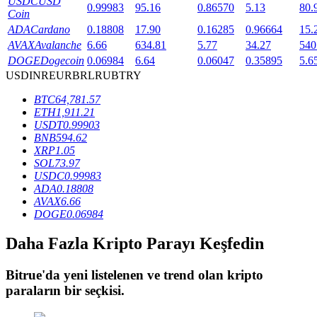
USDC
USD
0.99983
95.16
0.86570
5.13
80.
Coin
ADA
Cardano
0.18808
17.90
0.16285
0.96664
15.
AVAX
Avalanche
6.66
634.81
5.77
34.27
540
BTR Kilitleme
DOGE
Dogecoin
0.06984
6.64
0.06047
0.35895
5.6
BTR sahiplerine özel yatırımlar
USD
INR
EUR
BRL
RUB
TRY
BTC
64,781.57
ETH
1,911.21
USDT
0.99903
BNB
594.62
XRP
1.05
SOL
73.97
USDC
0.99983
ADA
0.18808
AVAX
6.66
Krediler
DOGE
0.06984
Kripto destekli borçlanma hizmeti
Daha Fazla Kripto Parayı Keşfedin
Bitrue
'da yeni listelenen ve trend olan kripto
paraların bir seçkisi.