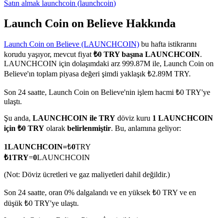
Satın almak
launchcoin
(
launchcoin
)
Launch Coin on Believe Hakkında
Launch Coin on Believe (LAUNCHCOIN)
bu hafta istikrarını
COIN-M Vadeli İşlemleri
korudu yaşıyor, mevcut fiyat
₺0 TRY başına LAUNCHCOIN
.
Kripto Para Vadeli İşlemleri
LAUNCHCOIN için dolaşımdaki arz 999.87M ile, Launch Coin on
Believe'ın toplam piyasa değeri şimdi yaklaşık ₺2.89M TRY.
Son 24 saatte, Launch Coin on Believe'nin işlem hacmi ₺0 TRY'ye
TradFi
ulaştı.
Hisse senetleri, döviz, değerli metaller ve emtia türevleri
Şu anda,
LAUNCHCOIN ile TRY
döviz kuru
1 LAUNCHCOIN
için ₺0 TRY
olarak
belirlenmiştir
. Bu, anlamına geliyor:
1
LAUNCHCOIN
=
₺
0
TRY
₺
1
TRY
=
0
LAUNCHCOIN
(Not: Döviz ücretleri ve gaz maliyetleri dahil değildir.)
Son 24 saatte, oran 0% dalgalandı ve en yüksek ₺0 TRY ve en
düşük ₺0 TRY'ye ulaştı.
USDC Vadeli İşlemleri