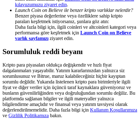
Share 500000 CASHCAT prize pool
kılavuzumuzu ziyaret edin
.
Launch Coin on Believe ile benzer kripto varlıklar nelerdir?
Benzer piyasa değerlerine veya özelliklere sahip kripto
paraları keşfetmek istiyorsanız, şunlara göz atın:
Daha fazla bilgi için, ilgili coinleri ve altcoinleri kategori veya
Exclusive for BitMart Users
performansa göre keşfetmek için
Launch Coin on Believe
varlık sayfamızı
ziyaret edin.
Register & Trade to Win 500,000 USDT
Sorumluluk reddi beyanı
Kripto para piyasaları oldukça değişkendir ve hızlı fiyat
Precious Metals Trading Carnival
dalgalanmaları yaşayabilir. Yatırım kararlarınızdan yalnızca siz
sorumlusunuz ve Bitrue, maruz kalabileceğiniz hiçbir kayıptan
Trade Gold & Silver · 33,333 USDT Bonus
sorumlu değildir. Yukarıda listelenen kripto para birimleriyle ilgili
fiyat ve diğer veriler için üçüncü taraf kaynaklara güveniyoruz ve
bunların güvenilirliğinden veya doğruluğundan sorumlu değiliz. Bu
platformda sağlanan bilgiler ve ilgili materyaller yalnızca
bilgilendirme amaçlıdır ve finansal veya yatırım tavsiyesi olarak
USDT New User Exclusive 10% APR
değerlendirilmemelidir. Daha fazla bilgi için
Kullanım Koşullarımıza
USDT Flexible Staking | Daily Rewards
ve
Gizlilik Politikamıza
bakın.