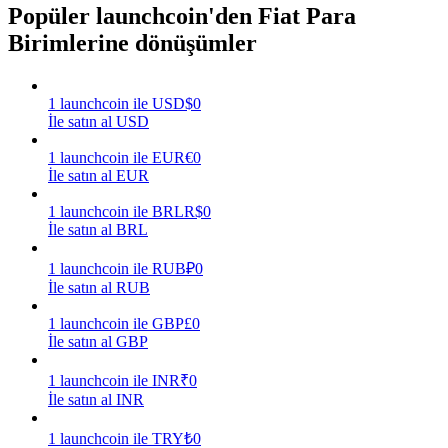
Popüler launchcoin'den Fiat Para
Kazan
Birimlerine dönüşümler
1
launchcoin
ile
USD
$
0
İle satın al USD
1
launchcoin
ile
EUR
€
0
İle satın al EUR
1
launchcoin
ile
BRL
R$
0
İle satın al BRL
Power Piggy
1
launchcoin
ile
RUB
₽
0
Günlük rekabetçi ödüller kazanın
İle satın al RUB
1
launchcoin
ile
GBP
£
0
İle satın al GBP
1
launchcoin
ile
INR
₹
0
İle satın al INR
1
launchcoin
ile
TRY
₺
0