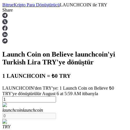
Bitrue
Kripto Para Dönüştürücü
LAUNCHCOIN
ile
TRY
Share
Vadeli İşlemler
Launch Coin on Believe
launchcoin
'yi
Turkish Lira
TRY
'ye dönüştür
1 LAUNCHCOIN = ₺0 TRY
USDT Vadeli İşlemleri
LAUNCHCOIN'den TRY'ye: 1 Launch Coin on Believe ₺0
TRY'ye dönüştürülür August 6 at 5:59 AM itibarıyla
Teminat olarak USDT kullanan vadeli işlemler
launchcoin
launchcoin
TRY