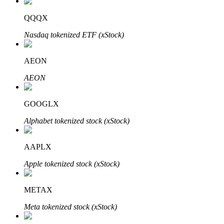
QQQX
Nasdaq tokenized ETF (xStock)
Otomatik Yatırım
AEON
Uzun vadeli kâr ve esnek çıkarlar elde edin
AEON
GOOGLX
Alphabet tokenized stock (xStock)
AAPLX
Apple tokenized stock (xStock)
Stake Etmeyi Öğrenin
Pasif gelir kazanma hakkında bilgi edinin
METAX
Bitrue
AI
Meta tokenized stock (xStock)