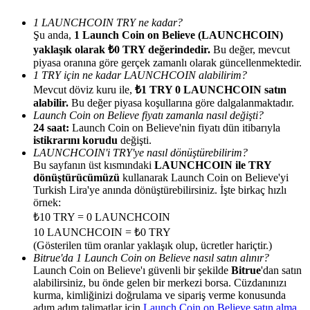
1 LAUNCHCOIN TRY ne kadar?
Şu anda,
1 Launch Coin on Believe (LAUNCHCOIN)
yaklaşık olarak ₺0 TRY değerindedir.
Bu değer, mevcut
piyasa oranına göre gerçek zamanlı olarak güncellenmektedir.
1 TRY için ne kadar LAUNCHCOIN alabilirim?
Yönlendirme
Mevcut döviz kuru ile,
₺1 TRY 0 LAUNCHCOIN satın
Arkadaşını davet et, nakit ödüller kazan
alabilir.
Bu değer piyasa koşullarına göre dalgalanmaktadır.
Launch Coin on Believe fiyatı zamanla nasıl değişti?
Deposit CASHCAT & Win
24 saat:
Launch Coin on Believe'nin fiyatı dün itibarıyla
istikrarını korudu
değişti.
LAUNCHCOIN'i TRY'ye nasıl dönüştürebilirim?
Bu sayfanın üst kısmındaki
LAUNCHCOIN ile TRY
dönüştürücümüzü
kullanarak Launch Coin on Believe'yi
Turkish Lira'ye anında dönüştürebilirsiniz. İşte birkaç hızlı
örnek:
₺10 TRY = 0 LAUNCHCOIN
10 LAUNCHCOIN = ₺0 TRY
(Gösterilen tüm oranlar yaklaşık olup, ücretler hariçtir.)
Bitrue'da 1 Launch Coin on Believe nasıl satın alınır?
Launch Coin on Believe'ı güvenli bir şekilde
Bitrue
'dan satın
alabilirsiniz, bu önde gelen bir merkezi borsa. Cüzdanınızı
Deposit CASHCAT & Win
kurma, kimliğinizi doğrulama ve sipariş verme konusunda
adım adım talimatlar için
Launch Coin on Believe satın alma