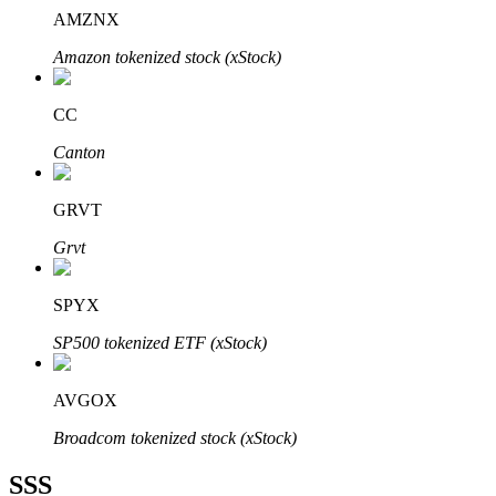
AMZNX
Amazon tokenized stock (xStock)
CC
Bitrue Ortakları
Canton
GRVT
Grvt
SPYX
SP500 tokenized ETF (xStock)
Bitrue İş Ortağı
Kullanıcı başına %65'e kadar komisyon!
AVGOX
Broadcom tokenized stock (xStock)
SSS