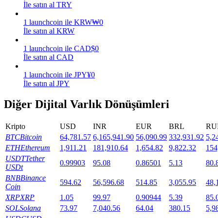
İle satın al TRY
Staking
1
launchcoin
ile
KRW
₩
0
İle satın al KRW
Yüksek getiri ve anında erişim
1
launchcoin
ile
CAD
$
0
İle satın al CAD
1
launchcoin
ile
JPY
¥
0
İle satın al JPY
Diğer Dijital Varlık Dönüşümleri
Kripto
USD
INR
EUR
BRL
RU
Launchpool
BTC
Bitcoin
64,781.57
6,165,941.90
56,090.99
332,931.92
5,2
ETH
Ethereum
1,911.21
181,910.64
1,654.82
9,822.32
154
Popüler token'lar kazanmak için esnek staking
USDT
Tether
0.99903
95.08
0.86501
5.13
80.
USDt
BNB
Binance
594.62
56,596.68
514.85
3,055.95
48,
Coin
XRP
XRP
1.05
99.97
0.90944
5.39
85.
SOL
Solana
73.97
7,040.56
64.04
380.15
5,9