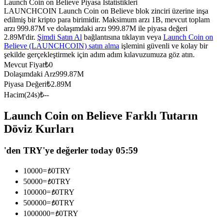
Launch Coin on Believe Piyasa İstatistikleri
USDC'yi teminat olarak kullanan vadeli işlemler
LAUNCHCOIN Launch Coin on Believe blok zinciri üzerine inşa
edilmiş bir kripto para birimidir. Maksimum arzı 1B, mevcut toplam
arzı 999.87M ve dolaşımdaki arzı 999.87M ile piyasa değeri
2.89M'dir.
Şimdi Satın Al
bağlantısına tıklayın veya
Launch Coin on
Believe (LAUNCHCOIN) satın alma
işlemini güvenli ve kolay bir
şekilde gerçekleştirmek için adım adım kılavuzumuza göz atın.
Mevcut Fiyat
₺
0
Dolaşımdaki Arz
999.87M
Piyasa Değeri
₺
2.89M
Hacim(24s)
₺
--
Kopya Ticaret
Launch Coin on Believe Farklı Tutarın
En iyi traderlarla güçlerinizi birleştirin
Döviz Kurları
'den TRY'ye değerler today 05:59
10000
=
₺
0
TRY
50000
=
₺
0
TRY
100000
=
₺
0
TRY
500000
=
₺
0
TRY
1000000
=
₺
0
TRY