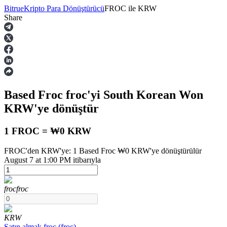
Bitrue
Kripto Para Dönüştürücü
FROC
ile
KRW
Share
Vadeli İşlemler
Based Froc
froc
'yi South Korean Won
KRW
'ye dönüştür
1 FROC = ₩0 KRW
FROC'den KRW'ye: 1 Based Froc ₩0 KRW'ye dönüştürülür
USDT Vadeli İşlemleri
August 7 at 1:00 PM itibarıyla
Teminat olarak USDT kullanan vadeli işlemler
froc
froc
KRW
Satın almak
froc
(
froc
)