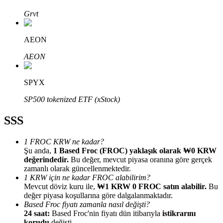
Grvt
AEON
AEON
Bitrue Ortakları
SPYX
SP500 tokenized ETF (xStock)
SSS
1 FROC KRW ne kadar?
Şu anda,
1 Based Froc (FROC) yaklaşık olarak ₩0 KRW
değerindedir.
Bu değer, mevcut piyasa oranına göre gerçek
Bitrue İş Ortağı
zamanlı olarak güncellenmektedir.
1 KRW için ne kadar FROC alabilirim?
Kullanıcı başına %65'e kadar komisyon!
Mevcut döviz kuru ile,
₩1 KRW 0 FROC satın alabilir.
Bu
değer piyasa koşullarına göre dalgalanmaktadır.
Based Froc fiyatı zamanla nasıl değişti?
24 saat:
Based Froc'nin fiyatı dün itibarıyla
istikrarını
korudu
değişti.