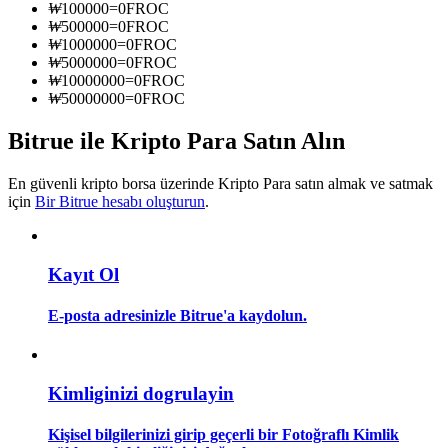
₩
100000
=
0
FROC
Kopya Tüccarı Olun
₩
500000
=
0
FROC
₩
1000000
=
0
FROC
Kâr paylaşımı ve kopya ticaret komisyonlarının tadını çıkarın
₩
5000000
=
0
FROC
₩
10000000
=
0
FROC
₩
50000000
=
0
FROC
Bitrue ile Kripto Para Satın Alın
En güvenli kripto borsa üzerinde Kripto Para satın almak ve satmak
için
Bir Bitrue hesabı oluşturun
.
Bilgi
Kayıt Ol
Ticaret bilgileri vb. dahil olmak üzere büyük veri analizi.
E-posta adresinizle Bitrue'a kaydolun.
Kimliginizi dogrulayin
Kişisel bilgilerinizi girip geçerli bir Fotoğraflı Kimlik