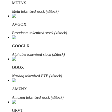
METAX
Meta tokenized stock (xStock)
Otomatik Yatırım
AVGOX
Uzun vadeli kâr ve esnek çıkarlar elde edin
Broadcom tokenized stock (xStock)
GOOGLX
Alphabet tokenized stock (xStock)
QQQX
Nasdaq tokenized ETF (xStock)
Stake Etmeyi Öğrenin
AMZNX
Pasif gelir kazanma hakkında bilgi edinin
Amazon tokenized stock (xStock)
Bitrue
AI
GRVT