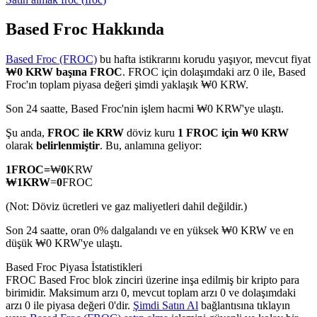
Based Froc Hakkında
Based Froc (FROC)
bu hafta istikrarını korudu yaşıyor, mevcut fiyat
COIN-M Vadeli İşlemleri
₩0 KRW başına FROC
. FROC için dolaşımdaki arz 0 ile, Based
Froc'ın toplam piyasa değeri şimdi yaklaşık ₩0 KRW.
Kripto Para Vadeli İşlemleri
Son 24 saatte, Based Froc'nin işlem hacmi ₩0 KRW'ye ulaştı.
Şu anda,
FROC ile KRW
döviz kuru
1 FROC için ₩0 KRW
TradFi
olarak
belirlenmiştir
. Bu, anlamına geliyor:
Hisse senetleri, döviz, değerli metaller ve emtia türevleri
1
FROC
=
₩
0
KRW
₩
1
KRW
=
0
FROC
(Not: Döviz ücretleri ve gaz maliyetleri dahil değildir.)
Son 24 saatte, oran 0% dalgalandı ve en yüksek ₩0 KRW ve en
düşük ₩0 KRW'ye ulaştı.
Based Froc Piyasa İstatistikleri
FROC Based Froc blok zinciri üzerine inşa edilmiş bir kripto para
birimidir. Maksimum arzı 0, mevcut toplam arzı 0 ve dolaşımdaki
arzı 0 ile piyasa değeri 0'dir.
Şimdi Satın Al
bağlantısına tıklayın
USDC Vadeli İşlemleri