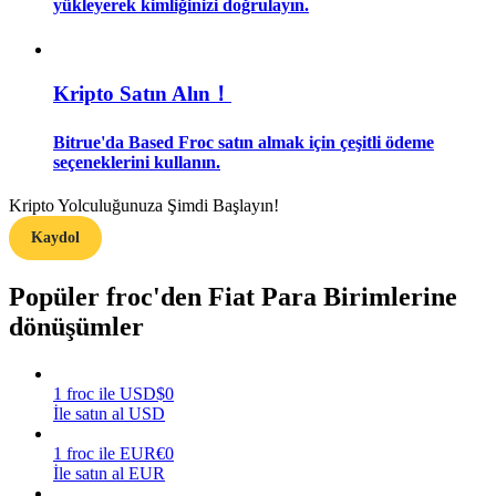
yükleyerek kimliğinizi doğrulayın.
Rehber
Vadeli İşlemler Başlangıç Kılavuzu
Kripto Satın Alın！
Bitrue'da Based Froc satın almak için çeşitli ödeme
seçeneklerini kullanın.
Kripto Yolculuğunuza Şimdi Başlayın!
Kaydol
Popüler froc'den Fiat Para Birimlerine
Ticaret stratejileri
dönüşümler
Nasıl kârlı kalabileceğinizi öğrenin
1
froc
ile
USD
$
0
İle satın al USD
1
froc
ile
EUR
€
0
İle satın al EUR