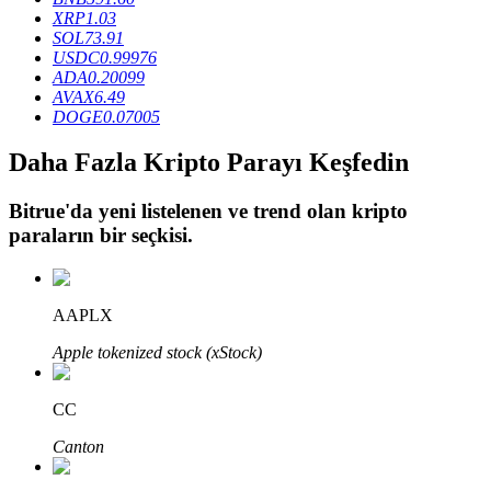
XRP
1.03
SOL
73.91
USDC
0.99976
BTR Kilitleme
ADA
0.20099
AVAX
6.49
BTR sahiplerine özel yatırımlar
DOGE
0.07005
Daha Fazla Kripto Parayı Keşfedin
Bitrue
'da yeni listelenen ve trend olan kripto
paraların bir seçkisi.
AAPLX
Krediler
Apple tokenized stock (xStock)
Kripto destekli borçlanma hizmeti
CC
Canton