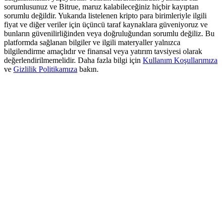
Deposit & Trade BTC to Share 25000 USDT prize pool!
sorumlusunuz ve Bitrue, maruz kalabileceğiniz hiçbir kayıptan
sorumlu değildir. Yukarıda listelenen kripto para birimleriyle ilgili
fiyat ve diğer veriler için üçüncü taraf kaynaklara güveniyoruz ve
bunların güvenilirliğinden veya doğruluğundan sorumlu değiliz. Bu
platformda sağlanan bilgiler ve ilgili materyaller yalnızca
Deposit CASHCAT & Win
bilgilendirme amaçlıdır ve finansal veya yatırım tavsiyesi olarak
değerlendirilmemelidir. Daha fazla bilgi için
Kullanım Koşullarımıza
Share 500000 CASHCAT prize pool
ve
Gizlilik Politikamıza
bakın.
Exclusive for BitMart Users
Register & Trade to Win 500,000 USDT
Precious Metals Trading Carnival
Trade Gold & Silver · 33,333 USDT Bonus