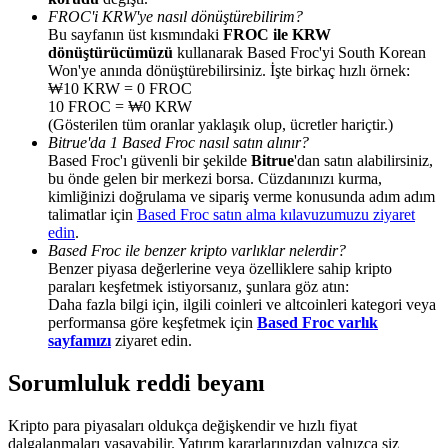
FROC'i KRW'ye nasıl dönüştürebilirim?
Bu sayfanın üst kısmındaki
FROC ile KRW
dönüştürücümüzü
kullanarak Based Froc'yi South Korean
Won'ye anında dönüştürebilirsiniz. İşte birkaç hızlı örnek:
₩10 KRW = 0 FROC
10 FROC = ₩0 KRW
Yönlendirme
(Gösterilen tüm oranlar yaklaşık olup, ücretler hariçtir.)
Bitrue'da 1 Based Froc nasıl satın alınır?
Arkadaşını davet et, nakit ödüller kazan
Based Froc'ı güvenli bir şekilde
Bitrue
'dan satın alabilirsiniz,
bu önde gelen bir merkezi borsa. Cüzdanınızı kurma,
BTC Welcome Rewards
kimliğinizi doğrulama ve sipariş verme konusunda adım adım
talimatlar için
Based Froc satın alma kılavuzumuzu ziyaret
edin
.
Based Froc ile benzer kripto varlıklar nelerdir?
Benzer piyasa değerlerine veya özelliklere sahip kripto
paraları keşfetmek istiyorsanız, şunlara göz atın:
Daha fazla bilgi için, ilgili coinleri ve altcoinleri kategori veya
performansa göre keşfetmek için
Based Froc varlık
sayfamızı
ziyaret edin.
Sorumluluk reddi beyanı
BTC Welcome Rewards
Kripto para piyasaları oldukça değişkendir ve hızlı fiyat
dalgalanmaları yaşayabilir. Yatırım kararlarınızdan yalnızca siz