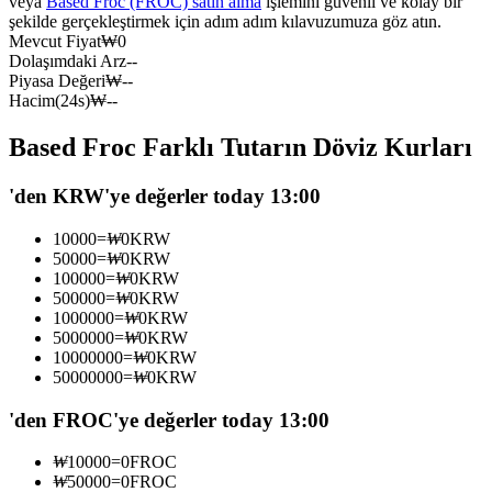
veya
Based Froc (FROC) satın alma
işlemini güvenli ve kolay bir
şekilde gerçekleştirmek için adım adım kılavuzumuza göz atın.
USDC'yi teminat olarak kullanan vadeli işlemler
Mevcut Fiyat
₩
0
Dolaşımdaki Arz
--
Piyasa Değeri
₩
--
Hacim(24s)
₩
--
Based Froc Farklı Tutarın Döviz Kurları
'den KRW'ye değerler today 13:00
10000
=
₩
0
KRW
Kopya Ticaret
50000
=
₩
0
KRW
100000
=
₩
0
KRW
En iyi traderlarla güçlerinizi birleştirin
500000
=
₩
0
KRW
1000000
=
₩
0
KRW
5000000
=
₩
0
KRW
10000000
=
₩
0
KRW
50000000
=
₩
0
KRW
'den FROC'ye değerler today 13:00
₩
10000
=
0
FROC
₩
50000
=
0
FROC