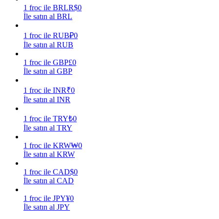
1
froc
ile
BRL
R$
0
İle satın al BRL
Kazan
1
froc
ile
RUB
₽
0
İle satın al RUB
1
froc
ile
GBP
£
0
İle satın al GBP
1
froc
ile
INR
₹
0
İle satın al INR
1
froc
ile
TRY
₺
0
Power Piggy
İle satın al TRY
Günlük rekabetçi ödüller kazanın
1
froc
ile
KRW
₩
0
İle satın al KRW
1
froc
ile
CAD
$
0
İle satın al CAD
1
froc
ile
JPY
¥
0
İle satın al JPY