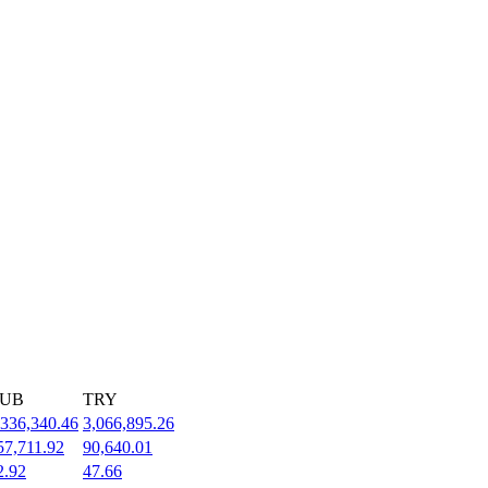
UB
TRY
,336,340.46
3,066,895.26
57,711.92
90,640.01
2.92
47.66