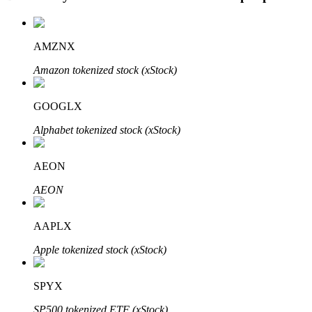
BTR Kilitleme
AMZNX
BTR sahiplerine özel yatırımlar
Amazon tokenized stock (xStock)
GOOGLX
Alphabet tokenized stock (xStock)
AEON
AEON
Krediler
AAPLX
Kripto destekli borçlanma hizmeti
Apple tokenized stock (xStock)
SPYX
SP500 tokenized ETF (xStock)