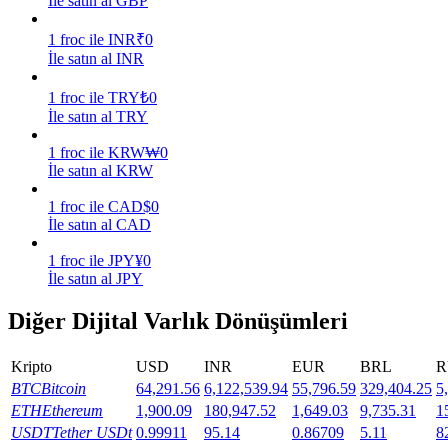
İle satın al GBP
Kazan
1
froc
ile
INR
₹
0
İle satın al INR
1
froc
ile
TRY
₺
0
İle satın al TRY
1
froc
ile
KRW
₩
0
İle satın al KRW
1
froc
ile
CAD
$
0
İle satın al CAD
Power Piggy
1
froc
ile
JPY
¥
0
İle satın al JPY
Günlük rekabetçi ödüller kazanın
Diğer Dijital Varlık Dönüşümleri
Kripto
USD
INR
EUR
BRL
R
BTC
Bitcoin
64,291.56
6,122,539.94
55,796.59
329,404.25
5
ETH
Ethereum
1,900.09
180,947.52
1,649.03
9,735.31
1
USDT
Tether USDt
0.99911
95.14
0.86709
5.11
8