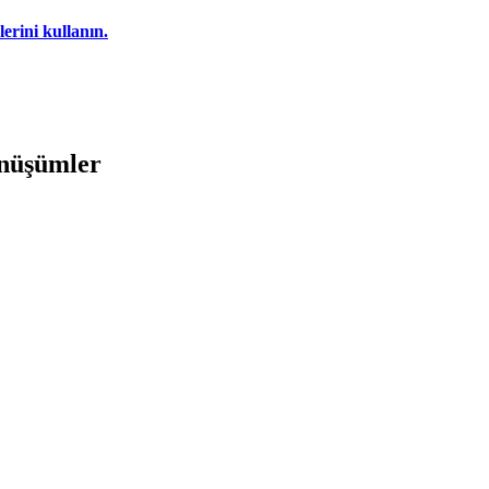
erini kullanın.
önüşümler