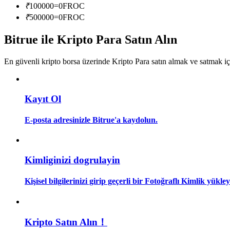
₹
100000
=
0
FROC
Kopya Tüccarı Olun
₹
500000
=
0
FROC
Kâr paylaşımı ve kopya ticaret komisyonlarının tadını çıkarın
Bitrue ile Kripto Para Satın Alın
En güvenli kripto borsa üzerinde Kripto Para satın almak ve satmak i
Kayıt Ol
E-posta adresinizle Bitrue'a kaydolun.
Bilgi
Ticaret bilgileri vb. dahil olmak üzere büyük veri analizi.
Kimliginizi dogrulayin
Kişisel bilgilerinizi girip geçerli bir Fotoğraflı Kimlik yükl
Kripto Satın Alın！