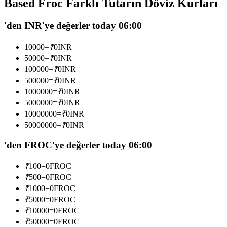
Based Froc Farklı Tutarın Döviz Kurları
USDC'yi teminat olarak kullanan vadeli işlemler
'den INR'ye değerler today 06:00
10000
=
₹
0
INR
50000
=
₹
0
INR
100000
=
₹
0
INR
500000
=
₹
0
INR
1000000
=
₹
0
INR
5000000
=
₹
0
INR
10000000
=
₹
0
INR
Kopya Ticaret
50000000
=
₹
0
INR
En iyi traderlarla güçlerinizi birleştirin
'den FROC'ye değerler today 06:00
₹
100
=
0
FROC
₹
500
=
0
FROC
₹
1000
=
0
FROC
₹
5000
=
0
FROC
₹
10000
=
0
FROC
₹
50000
=
0
FROC