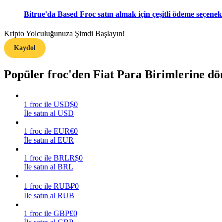
Bitrue'da Based Froc satın almak için çeşitli ödeme seçenekl
Rehber
Kripto Yolculuğunuza Şimdi Başlayın!
Vadeli İşlemler Başlangıç Kılavuzu
Kaydol
Popüler froc'den Fiat Para Birimlerine d
1
froc
ile
USD
$
0
İle satın al USD
1
froc
ile
EUR
€
0
Ticaret stratejileri
İle satın al EUR
Nasıl kârlı kalabileceğinizi öğrenin
1
froc
ile
BRL
R$
0
İle satın al BRL
1
froc
ile
RUB
₽
0
İle satın al RUB
1
froc
ile
GBP
£
0