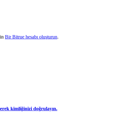
çin
Bir Bitrue hesabı oluşturun
.
eyerek kimliğinizi doğrulayın.