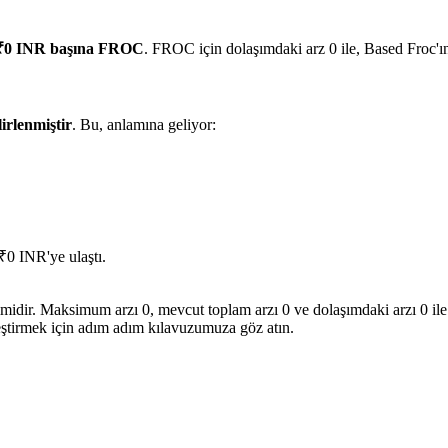
₹0 INR başına FROC
. FROC için dolaşımdaki arz 0 ile, Based Froc'ı
lirlenmiştir
. Bu, anlamına geliyor:
₹0 INR'ye ulaştı.
imidir. Maksimum arzı 0, mevcut toplam arzı 0 ve dolaşımdaki arzı 0 ile 
leştirmek için adım adım kılavuzumuza göz atın.