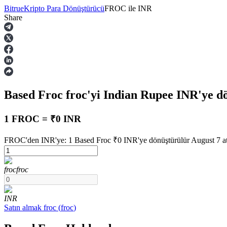
Bitrue
Kripto Para Dönüştürücü
FROC
ile
INR
Share
Vadeli İşlemler
Based Froc
froc
'yi Indian Rupee
INR
'ye d
1 FROC = ₹0 INR
FROC'den INR'ye: 1 Based Froc ₹0 INR'ye dönüştürülür August 7 at
USDT Vadeli İşlemleri
froc
froc
Teminat olarak USDT kullanan vadeli işlemler
INR
Satın almak
froc
(
froc
)