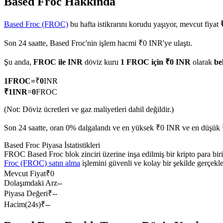
Based Froc Hakkında
Based Froc (FROC)
bu hafta istikrarını korudu yaşıyor, mevcut fiyat
Son 24 saatte, Based Froc'nin işlem hacmi ₹0 INR'ye ulaştı.
COIN-M Vadeli İşlemleri
Şu anda,
FROC ile INR
döviz kuru
1 FROC için ₹0 INR
olarak
be
Kripto Para Vadeli İşlemleri
1
FROC
=
₹
0
INR
₹
1
INR
=
0
FROC
TradFi
(Not: Döviz ücretleri ve gaz maliyetleri dahil değildir.)
Hisse senetleri, döviz, değerli metaller ve emtia türevleri
Son 24 saatte, oran 0% dalgalandı ve en yüksek ₹0 INR ve en düşük 
Based Froc Piyasa İstatistikleri
FROC Based Froc blok zinciri üzerine inşa edilmiş bir kripto para bir
Froc (FROC) satın alma
işlemini güvenli ve kolay bir şekilde gerçek
Mevcut Fiyat
₹
0
Dolaşımdaki Arz
--
Piyasa Değeri
₹
--
Hacim(24s)
₹
--
USDC Vadeli İşlemleri