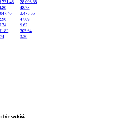
8,731.46
28,006.88
4.80
48.73
,047.40
3,475.55
2.98
47.69
6.74
9.62
31.82
305.64
.74
3.30
 bir seçkisi.