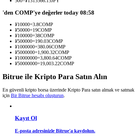
500
=
¥
1315566.15
JPY
Kopya Tüccarı Olun
'den COMP'ye değerler today 08:58
Kâr paylaşımı ve kopya ticaret komisyonlarının tadını çıkarın
¥
10000
=
3.8
COMP
¥
50000
=
19
COMP
¥
100000
=
38
COMP
¥
500000
=
190.03
COMP
¥
1000000
=
380.06
COMP
¥
5000000
=
1,900.32
COMP
¥
10000000
=
3,800.64
COMP
¥
50000000
=
19,003.22
COMP
Bitrue ile Kripto Para Satın Alın
Bilgi
Ticaret bilgileri vb. dahil olmak üzere büyük veri analizi.
En güvenli kripto borsa üzerinde Kripto Para satın almak ve satmak
için
Bir Bitrue hesabı oluşturun
.
Kayıt Ol
E-posta adresinizle Bitrue'a kaydolun.