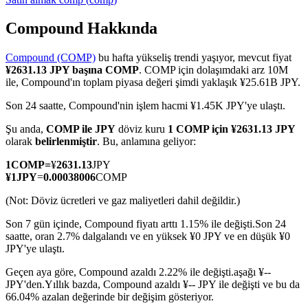
Compound Hakkında
Compound (COMP)
bu hafta yükseliş trendi yaşıyor, mevcut fiyat
COIN-M Vadeli İşlemleri
¥2631.13 JPY başına COMP
. COMP için dolaşımdaki arz 10M
ile, Compound'ın toplam piyasa değeri şimdi yaklaşık ¥25.61B JPY.
Kripto Para Vadeli İşlemleri
Son 24 saatte, Compound'nin işlem hacmi ¥1.45K JPY'ye ulaştı.
Şu anda,
COMP ile JPY
döviz kuru
1 COMP için ¥2631.13 JPY
TradFi
olarak
belirlenmiştir
. Bu, anlamına geliyor:
Hisse senetleri, döviz, değerli metaller ve emtia türevleri
1
COMP
=
¥
2631.13
JPY
¥
1
JPY
=
0.00038006
COMP
(Not: Döviz ücretleri ve gaz maliyetleri dahil değildir.)
Son 7 gün içinde, Compound fiyatı arttı 1.15% ile değişti.
Son 24
saatte, oran 2.7% dalgalandı ve en yüksek ¥0 JPY ve en düşük ¥0
JPY'ye ulaştı.
Geçen aya göre, Compound azaldı 2.22% ile değişti.aşağı ¥--
JPY'den.
Yıllık bazda, Compound azaldı ¥-- JPY ile değişti ve bu da
66.04% azalan değerinde bir değişim gösteriyor.
USDC Vadeli İşlemleri