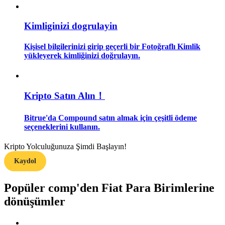
Rehber
Kimliginizi dogrulayin
Vadeli İşlemler Başlangıç Kılavuzu
Kişisel bilgilerinizi girip geçerli bir Fotoğraflı Kimlik
yükleyerek kimliğinizi doğrulayın.
Kripto Satın Alın！
Bitrue'da Compound satın almak için çeşitli ödeme
seçeneklerini kullanın.
Ticaret stratejileri
Kripto Yolculuğunuza Şimdi Başlayın!
Nasıl kârlı kalabileceğinizi öğrenin
Kaydol
Popüler comp'den Fiat Para Birimlerine
dönüşümler