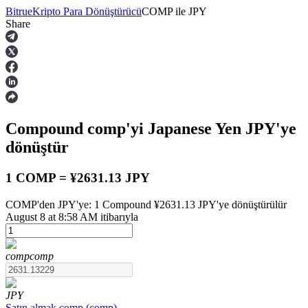
Bitrue
Kripto Para Dönüştürücü
COMP
ile
JPY
Share
Vadeli İşlemler
Compound
comp
'yi Japanese Yen
JPY
'ye
dönüştür
1 COMP = ¥2631.13 JPY
COMP'den JPY'ye: 1 Compound ¥2631.13 JPY'ye dönüştürülür
USDT Vadeli İşlemleri
August 8 at 8:58 AM itibarıyla
Teminat olarak USDT kullanan vadeli işlemler
comp
comp
JPY
Satın almak
comp
(
comp
)