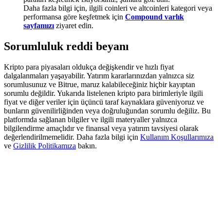
Deposit & Trade BTC to Share 25000 USDT prize pool!
Daha fazla bilgi için, ilgili coinleri ve altcoinleri kategori veya
performansa göre keşfetmek için
Compound varlık
sayfamızı
ziyaret edin.
Sorumluluk reddi beyanı
Deposit CASHCAT & Win
Share 500000 CASHCAT prize pool
Kripto para piyasaları oldukça değişkendir ve hızlı fiyat
dalgalanmaları yaşayabilir. Yatırım kararlarınızdan yalnızca siz
sorumlusunuz ve Bitrue, maruz kalabileceğiniz hiçbir kayıptan
sorumlu değildir. Yukarıda listelenen kripto para birimleriyle ilgili
fiyat ve diğer veriler için üçüncü taraf kaynaklara güveniyoruz ve
Exclusive for BitMart Users
bunların güvenilirliğinden veya doğruluğundan sorumlu değiliz. Bu
platformda sağlanan bilgiler ve ilgili materyaller yalnızca
Register & Trade to Win 500,000 USDT
bilgilendirme amaçlıdır ve finansal veya yatırım tavsiyesi olarak
değerlendirilmemelidir. Daha fazla bilgi için
Kullanım Koşullarımıza
ve
Gizlilik Politikamıza
bakın.
Precious Metals Trading Carnival
Trade Gold & Silver · 33,333 USDT Bonus