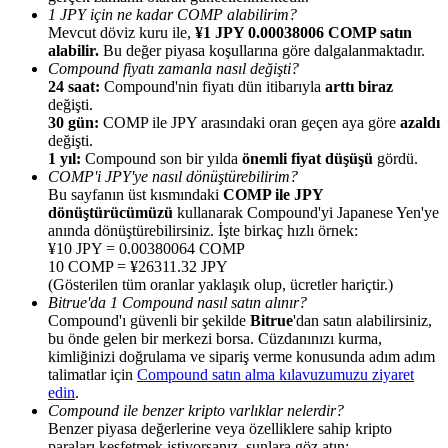
1 JPY için ne kadar COMP alabilirim?
Mevcut döviz kuru ile,
¥1 JPY 0.00038006 COMP satın
alabilir.
Bu değer piyasa koşullarına göre dalgalanmaktadır.
Compound fiyatı zamanla nasıl değişti?
24 saat:
Compound'nin fiyatı dün itibarıyla
arttı biraz
değişti.
Yönlendirme
30 gün:
COMP ile JPY arasındaki oran geçen aya göre
azaldı
değişti.
Arkadaşını davet et, nakit ödüller kazan
1 yıl:
Compound son bir yılda
önemli fiyat düşüşü
gördü.
COMP'i JPY'ye nasıl dönüştürebilirim?
BTC Welcome Rewards
Bu sayfanın üst kısmındaki
COMP ile JPY
dönüştürücümüzü
kullanarak Compound'yi Japanese Yen'ye
anında dönüştürebilirsiniz. İşte birkaç hızlı örnek:
¥10 JPY = 0.00380064 COMP
10 COMP = ¥26311.32 JPY
(Gösterilen tüm oranlar yaklaşık olup, ücretler hariçtir.)
Bitrue'da 1 Compound nasıl satın alınır?
Compound'ı güvenli bir şekilde
Bitrue
'dan satın alabilirsiniz,
bu önde gelen bir merkezi borsa. Cüzdanınızı kurma,
kimliğinizi doğrulama ve sipariş verme konusunda adım adım
talimatlar için
Compound satın alma kılavuzumuzu ziyaret
edin
.
Compound ile benzer kripto varlıklar nelerdir?
BTC Welcome Rewards
Benzer piyasa değerlerine veya özelliklere sahip kripto
paraları keşfetmek istiyorsanız, şunlara göz atın: