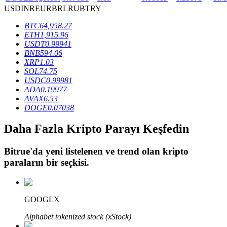
USD
INR
EUR
BRL
RUB
TRY
BTC
64,958.27
BTR Kilitleme
ETH
1,915.96
USDT
0.99941
BTR sahiplerine özel yatırımlar
BNB
594.06
XRP
1.03
SOL
74.75
USDC
0.99981
ADA
0.19977
AVAX
6.53
DOGE
0.07038
Daha Fazla Kripto Parayı Keşfedin
Bitrue
'da yeni listelenen ve trend olan kripto
Krediler
paraların bir seçkisi.
Kripto destekli borçlanma hizmeti
GOOGLX
Alphabet tokenized stock (xStock)