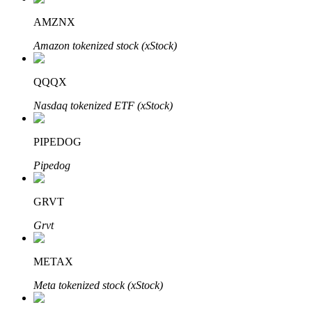
AMZNX
Amazon tokenized stock (xStock)
Otomatik Yatırım
QQQX
Uzun vadeli kâr ve esnek çıkarlar elde edin
Nasdaq tokenized ETF (xStock)
PIPEDOG
Pipedog
GRVT
Grvt
Stake Etmeyi Öğrenin
Pasif gelir kazanma hakkında bilgi edinin
METAX
Bitrue
AI
Meta tokenized stock (xStock)