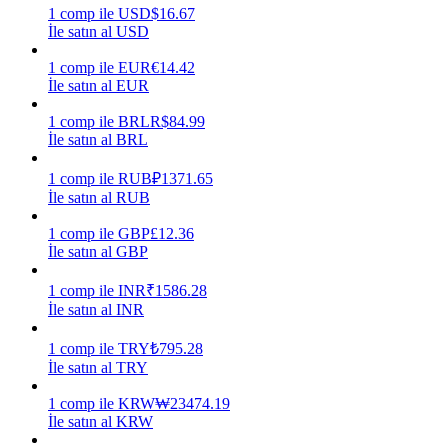
1
comp
ile
USD
$
16.67
İle satın al USD
Kazan
1
comp
ile
EUR
€
14.42
İle satın al EUR
1
comp
ile
BRL
R$
84.99
İle satın al BRL
1
comp
ile
RUB
₽
1371.65
İle satın al RUB
1
comp
ile
GBP
£
12.36
Power Piggy
İle satın al GBP
Günlük rekabetçi ödüller kazanın
1
comp
ile
INR
₹
1586.28
İle satın al INR
1
comp
ile
TRY
₺
795.28
İle satın al TRY
1
comp
ile
KRW
₩
23474.19
İle satın al KRW