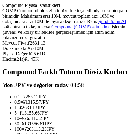
Compound Piyasa İstatistikleri
USDC'yi teminat olarak kullanan vadeli işlemler
COMP Compound blok zinciri üzerine inşa edilmiş bir kripto para
birimidir. Maksimum arzı 10M, mevcut toplam arzı 10M ve
dolaşımdaki arzı 10M ile piyasa değeri 25.61B'dir.
Şimdi Satın Al
bağlantısına tıklayın veya
Compound (COMP) satın alma
işlemini
güvenli ve kolay bir şekilde gerçekleştirmek için adım adım
kılavuzumuza göz atın.
Mevcut Fiyat
¥
2631.13
Dolaşımdaki Arz
10M
Piyasa Değeri
¥
25.61B
Hacim(24s)
¥
1.45K
Kopya Ticaret
Compound Farklı Tutarın Döviz Kurları
En iyi traderlarla güçlerinizi birleştirin
'den JPY'ye değerler today 08:58
0.1
=
¥
263.11
JPY
0.5
=
¥
1315.57
JPY
1
=
¥
2631.13
JPY
5
=
¥
13155.66
JPY
10
=
¥
26311.32
JPY
50
=
¥
131556.61
JPY
100
=
¥
263113.23
JPY