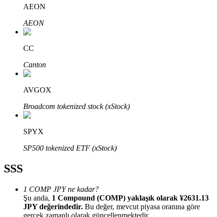
AEON
AEON
CC
Bitrue Ortakları
Canton
AVGOX
Broadcom tokenized stock (xStock)
SPYX
SP500 tokenized ETF (xStock)
Bitrue İş Ortağı
SSS
Kullanıcı başına %65'e kadar komisyon!
1 COMP JPY ne kadar?
Şu anda,
1 Compound (COMP) yaklaşık olarak ¥2631.13
JPY değerindedir.
Bu değer, mevcut piyasa oranına göre
gerçek zamanlı olarak güncellenmektedir.