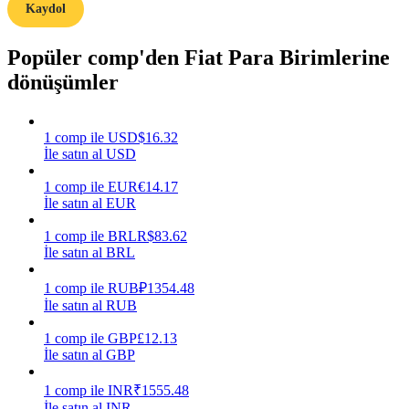
Kaydol
Kazan
Popüler comp'den Fiat Para Birimlerine
dönüşümler
1
comp
ile
USD
$
16.32
İle satın al USD
1
comp
ile
EUR
€
14.17
İle satın al EUR
Power Piggy
1
comp
ile
BRL
R$
83.62
İle satın al BRL
Günlük rekabetçi ödüller kazanın
1
comp
ile
RUB
₽
1354.48
İle satın al RUB
1
comp
ile
GBP
£
12.13
İle satın al GBP
1
comp
ile
INR
₹
1555.48
İle satın al INR