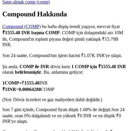
Satın almak
comp
(
comp
)
Compound Hakkında
Compound (COMP)
bu hafta düşüş trendi yaşıyor, mevcut fiyat
COIN-M Vadeli İşlemleri
₹1555.48 INR başına COMP
. COMP için dolaşımdaki arz 10M
Kripto Para Vadeli İşlemleri
ile, Compound'ın toplam piyasa değeri şimdi yaklaşık ₹15.79B
INR.
Son 24 saatte, Compound'nin işlem hacmi ₹1.07K INR'ye ulaştı.
TradFi
Şu anda,
COMP ile INR
döviz kuru
1 COMP için ₹1555.48 INR
Hisse senetleri, döviz, değerli metaller ve emtia türevleri
olarak
belirlenmiştir
. Bu, anlamına geliyor:
1
COMP
=
₹
1555.48
INR
₹
1
INR
=
0.00064288
COMP
(Not: Döviz ücretleri ve gaz maliyetleri dahil değildir.)
Son 7 gün içinde, Compound fiyatı düştü 1.68% ile değişti.
Son 24
saatte, oran 0% dalgalandı ve en yüksek ₹0 INR ve en düşük ₹0
INR'ye ulaştı.
USDC Vadeli İşlemleri