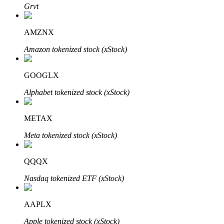
Grvt
AMZNX
Amazon tokenized stock (xStock)
Bitrue Ortakları
GOOGLX
Alphabet tokenized stock (xStock)
METAX
Meta tokenized stock (xStock)
QQQX
Bitrue İş Ortağı
Nasdaq tokenized ETF (xStock)
Kullanıcı başına %65'e kadar komisyon!
AAPLX
Apple tokenized stock (xStock)