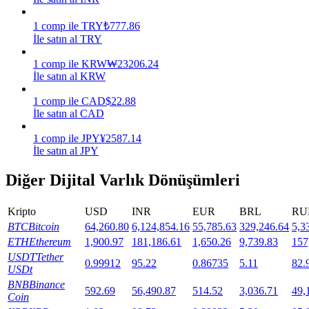
Staking
1
comp
ile
TRY
₺
777.86
İle satın al TRY
Yüksek getiri ve anında erişim
1
comp
ile
KRW
₩
23206.24
İle satın al KRW
1
comp
ile
CAD
$
22.88
İle satın al CAD
1
comp
ile
JPY
¥
2587.14
İle satın al JPY
Diğer Dijital Varlık Dönüşümleri
Launchpool
Kripto
USD
INR
EUR
BRL
RU
Popüler token'lar kazanmak için esnek staking
BTC
Bitcoin
64,260.80
6,124,854.16
55,785.63
329,246.64
5,3
ETH
Ethereum
1,900.97
181,186.61
1,650.26
9,739.83
157
USDT
Tether
0.99912
95.22
0.86735
5.11
82.
USDt
BNB
Binance
592.69
56,490.87
514.52
3,036.71
49,
Coin