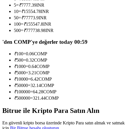
Kopya Tüccarı Olun
5
=
₹
7777.39
INR
10
=
₹
15554.78
INR
Kâr paylaşımı ve kopya ticaret komisyonlarının tadını çıkarın
50
=
₹
77773.9
INR
100
=
₹
155547.8
INR
500
=
₹
777738.98
INR
'den COMP'ye değerler today 00:59
₹
100
=
0.06
COMP
₹
500
=
0.32
COMP
₹
1000
=
0.64
COMP
₹
5000
=
3.21
COMP
Bilgi
₹
10000
=
6.42
COMP
Ticaret bilgileri vb. dahil olmak üzere büyük veri analizi.
₹
50000
=
32.14
COMP
₹
100000
=
64.28
COMP
₹
500000
=
321.44
COMP
Bitrue ile Kripto Para Satın Alın
En güvenli kripto borsa üzerinde Kripto Para satın almak ve satmak
için
Bir Bitrue hesabı oluşturun
.