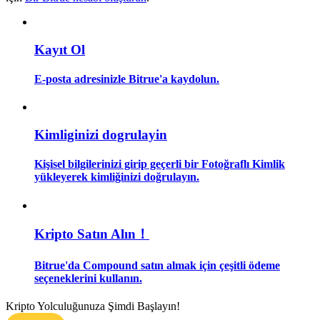
Rehber
Kayıt Ol
Vadeli İşlemler Başlangıç Kılavuzu
E-posta adresinizle Bitrue'a kaydolun.
Kimliginizi dogrulayin
Kişisel bilgilerinizi girip geçerli bir Fotoğraflı Kimlik
yükleyerek kimliğinizi doğrulayın.
Ticaret stratejileri
Nasıl kârlı kalabileceğinizi öğrenin
Kripto Satın Alın！
Bitrue'da Compound satın almak için çeşitli ödeme
seçeneklerini kullanın.
Kripto Yolculuğunuza Şimdi Başlayın!