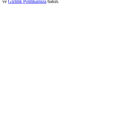
ve
Gizlilik Politikamıza
bakın.
New Listing Futures Fest
Trade New Futures, Win 200,000 USDT
Crypto World Cup 2026: Grand Finale
77,777+3k Rewards
Daha Fazla Etkinlik
Ödüller ve özel hediyeler kazanın
Ödül Merkezi