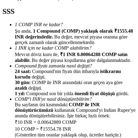
SSS
1 COMP INR ne kadar?
Şu anda,
1 Compound (COMP) yaklaşık olarak ₹1555.48
Yönlendirme
INR değerindedir.
Bu değer, mevcut piyasa oranına göre
gerçek zamanlı olarak güncellenmektedir.
Arkadaşını davet et, nakit ödüller kazan
1 INR için ne kadar COMP alabilirim?
Mevcut döviz kuru ile,
₹1 INR 0.00064288 COMP satın
Deposit CASHCAT & Win
alabilir.
Bu değer piyasa koşullarına göre dalgalanmaktadır.
Compound fiyatı zamanla nasıl değişti?
24 saat:
Compound'nin fiyatı dün itibarıyla
istikrarını
korudu
değişti.
30 gün:
COMP ile INR arasındaki oran geçen aya göre
azaldı
değişti.
1 yıl:
Compound son bir yılda
önemli fiyat düşüşü
gördü.
COMP'i INR'ye nasıl dönüştürebilirim?
Bu sayfanın üst kısmındaki
COMP ile INR
dönüştürücümüzü
kullanarak Compound'yi Indian Rupee'ye
anında dönüştürebilirsiniz. İşte birkaç hızlı örnek:
₹10 INR = 0.00642889 COMP
10 COMP = ₹15554.78 INR
Deposit CASHCAT & Win
(Gösterilen tüm oranlar yaklaşık olup, ücretler hariçtir.)