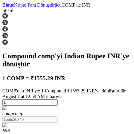
Bitrue
Kripto Para Dönüştürücü
COMP
ile
INR
Share
Vadeli İşlemler
Compound
comp
'yi Indian Rupee
INR
'ye
dönüştür
1 COMP = ₹1555.29 INR
USDT Vadeli İşlemleri
COMP'den INR'ye: 1 Compound ₹1555.29 INR'ye dönüştürülür
August 7 at 12:59 AM itibarıyla
Teminat olarak USDT kullanan vadeli işlemler
comp
comp
INR