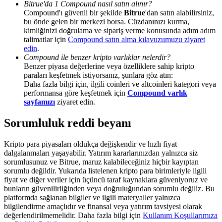
Bitrue'da 1 Compound nasıl satın alınır?
Share 500000 CASHCAT prize pool
Compound'ı güvenli bir şekilde
Bitrue
'dan satın alabilirsiniz,
bu önde gelen bir merkezi borsa. Cüzdanınızı kurma,
kimliğinizi doğrulama ve sipariş verme konusunda adım adım
talimatlar için
Compound satın alma kılavuzumuzu ziyaret
Exclusive for BitMart Users
edin
.
Compound ile benzer kripto varlıklar nelerdir?
Register & Trade to Win 500,000 USDT
Benzer piyasa değerlerine veya özelliklere sahip kripto
paraları keşfetmek istiyorsanız, şunlara göz atın:
Daha fazla bilgi için, ilgili coinleri ve altcoinleri kategori veya
performansa göre keşfetmek için
Compound varlık
sayfamızı
ziyaret edin.
Precious Metals Trading Carnival
Sorumluluk reddi beyanı
Trade Gold & Silver · 33,333 USDT Bonus
Kripto para piyasaları oldukça değişkendir ve hızlı fiyat
dalgalanmaları yaşayabilir. Yatırım kararlarınızdan yalnızca siz
sorumlusunuz ve Bitrue, maruz kalabileceğiniz hiçbir kayıptan
USDT New User Exclusive 10% APR
sorumlu değildir. Yukarıda listelenen kripto para birimleriyle ilgili
fiyat ve diğer veriler için üçüncü taraf kaynaklara güveniyoruz ve
USDT Flexible Staking | Daily Rewards
bunların güvenilirliğinden veya doğruluğundan sorumlu değiliz. Bu
platformda sağlanan bilgiler ve ilgili materyaller yalnızca
bilgilendirme amaçlıdır ve finansal veya yatırım tavsiyesi olarak
değerlendirilmemelidir. Daha fazla bilgi için
Kullanım Koşullarımıza