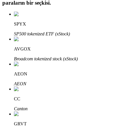
paraların bir seçkisi.
SPYX
Otomatik Yatırım
SP500 tokenized ETF (xStock)
Uzun vadeli kâr ve esnek çıkarlar elde edin
AVGOX
Broadcom tokenized stock (xStock)
AEON
AEON
Stake Etmeyi Öğrenin
CC
Pasif gelir kazanma hakkında bilgi edinin
Canton
Bitrue
AI
GRVT