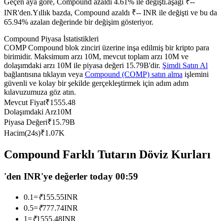
Geçen aya göre, Compound azaldı 4.61% ile değişti.aşağı ₹--
USDC'yi teminat olarak kullanan vadeli işlemler
INR'den.
Yıllık bazda, Compound azaldı ₹-- INR ile değişti ve bu da
65.94% azalan değerinde bir değişim gösteriyor.
Compound Piyasa İstatistikleri
COMP Compound blok zinciri üzerine inşa edilmiş bir kripto para
birimidir. Maksimum arzı 10M, mevcut toplam arzı 10M ve
dolaşımdaki arzı 10M ile piyasa değeri 15.79B'dir.
Şimdi Satın Al
bağlantısına tıklayın veya
Compound (COMP) satın alma
işlemini
güvenli ve kolay bir şekilde gerçekleştirmek için adım adım
kılavuzumuza göz atın.
Mevcut Fiyat
₹
1555.48
Kopya Ticaret
Dolaşımdaki Arz
10M
Piyasa Değeri
₹
15.79B
En iyi traderlarla güçlerinizi birleştirin
Hacim(24s)
₹
1.07K
Compound Farklı Tutarın Döviz Kurları
'den INR'ye değerler today 00:59
0.1
=
₹
155.55
INR
0.5
=
₹
777.74
INR
1
=
₹
1555.48
INR