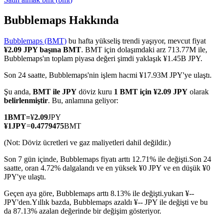
Bubblemaps Hakkında
Bubblemaps (BMT)
bu hafta yükseliş trendi yaşıyor, mevcut fiyat
COIN-M Vadeli İşlemleri
¥2.09 JPY başına BMT
. BMT için dolaşımdaki arz 713.77M ile,
Bubblemaps'ın toplam piyasa değeri şimdi yaklaşık ¥1.45B JPY.
Kripto Para Vadeli İşlemleri
Son 24 saatte, Bubblemaps'nin işlem hacmi ¥17.93M JPY'ye ulaştı.
Şu anda,
BMT ile JPY
döviz kuru
1 BMT için ¥2.09 JPY
olarak
TradFi
belirlenmiştir
. Bu, anlamına geliyor:
Hisse senetleri, döviz, değerli metaller ve emtia türevleri
1
BMT
=
¥
2.09
JPY
¥
1
JPY
=
0.4779475
BMT
(Not: Döviz ücretleri ve gaz maliyetleri dahil değildir.)
Son 7 gün içinde, Bubblemaps fiyatı arttı 12.71% ile değişti.
Son 24
saatte, oran 4.72% dalgalandı ve en yüksek ¥0 JPY ve en düşük ¥0
JPY'ye ulaştı.
Geçen aya göre, Bubblemaps arttı 8.13% ile değişti.yukarı ¥--
JPY'den.
Yıllık bazda, Bubblemaps azaldı ¥-- JPY ile değişti ve bu
da 87.13% azalan değerinde bir değişim gösteriyor.
USDC Vadeli İşlemleri