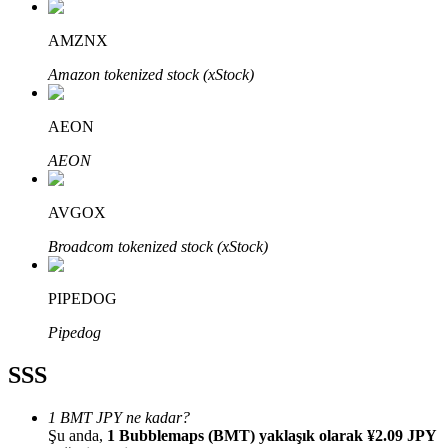
AMZNX
Amazon tokenized stock (xStock)
Bitrue Ortakları
AEON
AEON
AVGOX
Broadcom tokenized stock (xStock)
PIPEDOG
Bitrue İş Ortağı
Pipedog
Kullanıcı başına %65'e kadar komisyon!
SSS
1 BMT JPY ne kadar?
Şu anda,
1 Bubblemaps (BMT) yaklaşık olarak ¥2.09 JPY