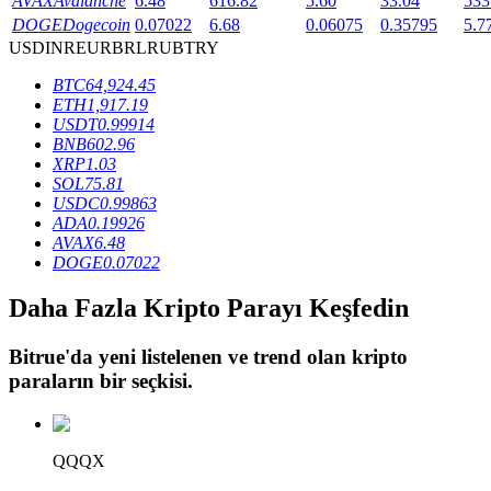
AVAX
Avalanche
6.48
616.82
5.60
33.04
533
DOGE
Dogecoin
0.07022
6.68
0.06075
0.35795
5.7
USD
INR
EUR
BRL
RUB
TRY
BTR Kilitleme
BTC
64,924.45
ETH
1,917.19
BTR sahiplerine özel yatırımlar
USDT
0.99914
BNB
602.96
XRP
1.03
SOL
75.81
USDC
0.99863
ADA
0.19926
AVAX
6.48
DOGE
0.07022
Daha Fazla Kripto Parayı Keşfedin
Krediler
Bitrue
'da yeni listelenen ve trend olan kripto
Kripto destekli borçlanma hizmeti
paraların bir seçkisi.
QQQX