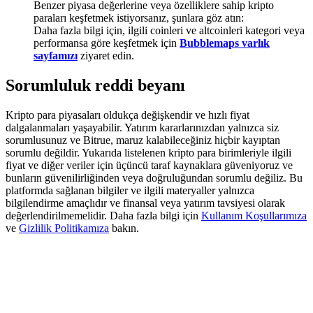
Benzer piyasa değerlerine veya özelliklere sahip kripto
Deposit & Trade BTC to Share 25000 USDT prize pool!
paraları keşfetmek istiyorsanız, şunlara göz atın:
Daha fazla bilgi için, ilgili coinleri ve altcoinleri kategori veya
performansa göre keşfetmek için
Bubblemaps varlık
sayfamızı
ziyaret edin.
Deposit CASHCAT & Win
Sorumluluk reddi beyanı
Share 500000 CASHCAT prize pool
Kripto para piyasaları oldukça değişkendir ve hızlı fiyat
dalgalanmaları yaşayabilir. Yatırım kararlarınızdan yalnızca siz
sorumlusunuz ve Bitrue, maruz kalabileceğiniz hiçbir kayıptan
Exclusive for BitMart Users
sorumlu değildir. Yukarıda listelenen kripto para birimleriyle ilgili
fiyat ve diğer veriler için üçüncü taraf kaynaklara güveniyoruz ve
Register & Trade to Win 500,000 USDT
bunların güvenilirliğinden veya doğruluğundan sorumlu değiliz. Bu
platformda sağlanan bilgiler ve ilgili materyaller yalnızca
bilgilendirme amaçlıdır ve finansal veya yatırım tavsiyesi olarak
değerlendirilmemelidir. Daha fazla bilgi için
Kullanım Koşullarımıza
ve
Gizlilik Politikamıza
bakın.
Precious Metals Trading Carnival
Trade Gold & Silver · 33,333 USDT Bonus