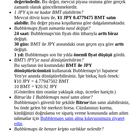
değerindedir.
Bu değer, mevcut piyasa oranına göre gerçek
zamanlı olarak güncellenmektedir.
1 JPY için ne kadar BMT alabilirim?
Mevcut döviz kuru ile,
¥1 JPY 0.4779475 BMT satın
alabilir.
Bu değer piyasa koşullarına göre dalgalanmaktadır.
Bubblemaps fiyatı zamanla nasıl değişti?
24 saat:
Bubblemaps'nin fiyatı dün itibarıyla
arttı biraz
Yönlendirme
değişti.
Arkadaşını davet et, nakit ödüller kazan
30 gün:
BMT ile JPY arasındaki oran geçen aya göre
arttı
değişti.
BTC Welcome Rewards
1 yıl:
Bubblemaps son bir yılda
önemli fiyat düşüşü
gördü.
BMT'i JPY'ye nasıl dönüştürebilirim?
Bu sayfanın üst kısmındaki
BMT ile JPY
dönüştürücümüzü
kullanarak Bubblemaps'yi Japanese
Yen'ye anında dönüştürebilirsiniz. İşte birkaç hızlı örnek:
¥10 JPY = 4.77947502 BMT
10 BMT = ¥20.92 JPY
(Gösterilen tüm oranlar yaklaşık olup, ücretler hariçtir.)
Bitrue'da 1 Bubblemaps nasıl satın alınır?
Bubblemaps'ı güvenli bir şekilde
Bitrue
'dan satın alabilirsiniz,
bu önde gelen bir merkezi borsa. Cüzdanınızı kurma,
kimliğinizi doğrulama ve sipariş verme konusunda adım adım
talimatlar için
Bubblemaps satın alma kılavuzumuzu ziyaret
edin
.
BTC Welcome Rewards
Bubblemaps ile benzer kripto varlıklar nelerdir?