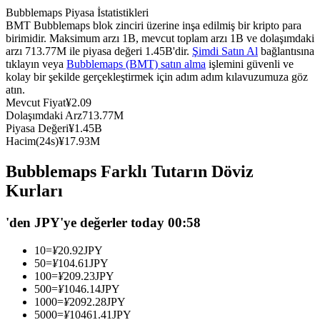
Bubblemaps Piyasa İstatistikleri
USDC'yi teminat olarak kullanan vadeli işlemler
BMT Bubblemaps blok zinciri üzerine inşa edilmiş bir kripto para
birimidir. Maksimum arzı 1B, mevcut toplam arzı 1B ve dolaşımdaki
arzı 713.77M ile piyasa değeri 1.45B'dir.
Şimdi Satın Al
bağlantısına
tıklayın veya
Bubblemaps (BMT) satın alma
işlemini güvenli ve
kolay bir şekilde gerçekleştirmek için adım adım kılavuzumuza göz
atın.
Mevcut Fiyat
¥
2.09
Dolaşımdaki Arz
713.77M
Piyasa Değeri
¥
1.45B
Hacim(24s)
¥
17.93M
Kopya Ticaret
Bubblemaps Farklı Tutarın Döviz
En iyi traderlarla güçlerinizi birleştirin
Kurları
'den JPY'ye değerler today 00:58
10
=
¥
20.92
JPY
50
=
¥
104.61
JPY
100
=
¥
209.23
JPY
500
=
¥
1046.14
JPY
1000
=
¥
2092.28
JPY
5000
=
¥
10461.41
JPY