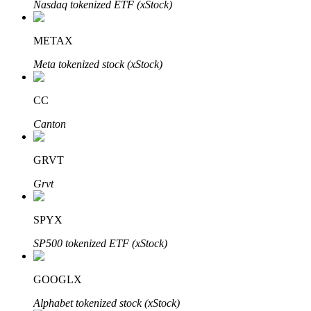
Nasdaq tokenized ETF (xStock)
METAX
Otomatik Yatırım
Meta tokenized stock (xStock)
Uzun vadeli kâr ve esnek çıkarlar elde edin
CC
Canton
GRVT
Grvt
SPYX
Stake Etmeyi Öğrenin
SP500 tokenized ETF (xStock)
Pasif gelir kazanma hakkında bilgi edinin
Bitrue
AI
GOOGLX
Alphabet tokenized stock (xStock)