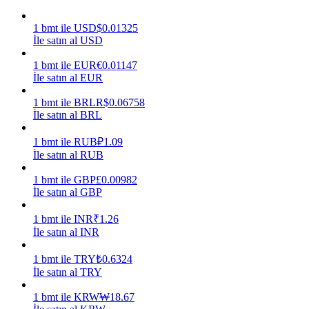
Kazan
1
bmt
ile
USD
$
0.01325
İle satın al USD
1
bmt
ile
EUR
€
0.01147
İle satın al EUR
1
bmt
ile
BRL
R$
0.06758
İle satın al BRL
1
bmt
ile
RUB
₽
1.09
İle satın al RUB
Power Piggy
1
bmt
ile
GBP
£
0.00982
İle satın al GBP
Günlük rekabetçi ödüller kazanın
1
bmt
ile
INR
₹
1.26
İle satın al INR
1
bmt
ile
TRY
₺
0.6324
İle satın al TRY
1
bmt
ile
KRW
₩
18.67