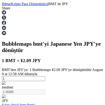
Bitrue
Kripto Para Dönüştürücü
BMT
ile
JPY
Share
Vadeli İşlemler
Bubblemaps
bmt
'yi Japanese Yen
JPY
'ye
dönüştür
1 BMT = ¥2.09 JPY
BMT'den JPY'ye: 1 Bubblemaps ¥2.09 JPY'ye dönüştürülür August
USDT Vadeli İşlemleri
9 at 12:58 AM itibarıyla
Teminat olarak USDT kullanan vadeli işlemler
bmt
bmt
JPY
Satın almak
bmt
(
bmt
)