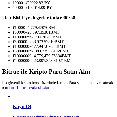
10000
=
¥
20922.82
JPY
Kopya Tüccarı Olun
50000
=
¥
104614.09
JPY
Kâr paylaşımı ve kopya ticaret komisyonlarının tadını çıkarın
'den BMT'ye değerler today 00:58
¥
10000
=
4,779.47076
BMT
¥
50000
=
23,897.35381
BMT
¥
100000
=
47,794.70763
BMT
¥
500000
=
238,973.53819
BMT
¥
1000000
=
477,947.07638
BMT
¥
5000000
=
2,389,735.38192
BMT
¥
10000000
=
4,779,470.76384
BMT
¥
50000000
=
23,897,353.81921
BMT
Bilgi
Bitrue ile Kripto Para Satın Alın
Ticaret bilgileri vb. dahil olmak üzere büyük veri analizi.
En güvenli kripto borsa üzerinde Kripto Para satın almak ve satmak
için
Bir Bitrue hesabı oluşturun
.
Kayıt Ol