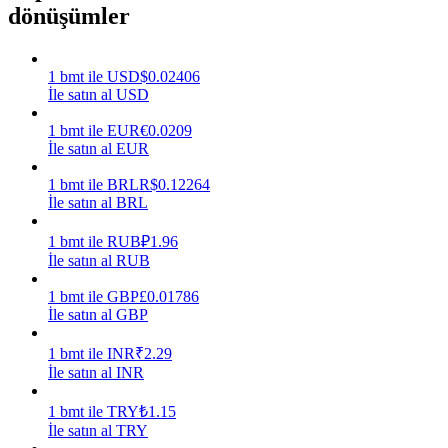
dönüşümler
Kazan
1
bmt
ile
USD
$
0.02406
İle satın al USD
1
bmt
ile
EUR
€
0.0209
İle satın al EUR
1
bmt
ile
BRL
R$
0.12264
İle satın al BRL
1
bmt
ile
RUB
₽
1.96
Power Piggy
İle satın al RUB
Günlük rekabetçi ödüller kazanın
1
bmt
ile
GBP
£
0.01786
İle satın al GBP
1
bmt
ile
INR
₹
2.29
İle satın al INR
1
bmt
ile
TRY
₺
1.15
İle satın al TRY