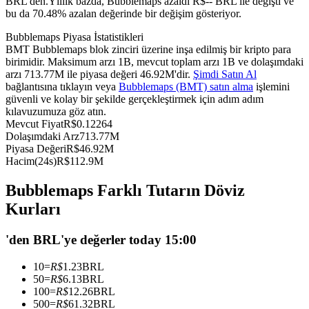
BRL'den.
Yıllık bazda, Bubblemaps azaldı R$-- BRL ile değişti ve
bu da 70.48% azalan değerinde bir değişim gösteriyor.
USDC'yi teminat olarak kullanan vadeli işlemler
Bubblemaps Piyasa İstatistikleri
BMT Bubblemaps blok zinciri üzerine inşa edilmiş bir kripto para
birimidir. Maksimum arzı 1B, mevcut toplam arzı 1B ve dolaşımdaki
arzı 713.77M ile piyasa değeri 46.92M'dir.
Şimdi Satın Al
bağlantısına tıklayın veya
Bubblemaps (BMT) satın alma
işlemini
güvenli ve kolay bir şekilde gerçekleştirmek için adım adım
kılavuzumuza göz atın.
Mevcut Fiyat
R$
0.12264
Dolaşımdaki Arz
713.77M
Piyasa Değeri
R$
46.92M
Kopya Ticaret
Hacim(24s)
R$
112.9M
En iyi traderlarla güçlerinizi birleştirin
Bubblemaps Farklı Tutarın Döviz
Kurları
'den BRL'ye değerler today 15:00
10
=
R$
1.23
BRL
50
=
R$
6.13
BRL
100
=
R$
12.26
BRL
500
=
R$
61.32
BRL