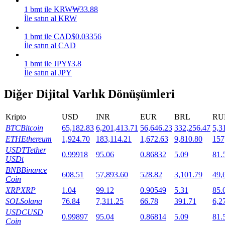
1
bmt
ile
KRW
₩
33.88
Staking
İle satın al KRW
Yüksek getiri ve anında erişim
1
bmt
ile
CAD
$
0.03356
İle satın al CAD
1
bmt
ile
JPY
¥
3.8
İle satın al JPY
Diğer Dijital Varlık Dönüşümleri
Kripto
USD
INR
EUR
BRL
RU
BTC
Bitcoin
65,182.83
6,201,413.71
56,646.23
332,256.47
5,3
Launchpool
ETH
Ethereum
1,924.70
183,114.21
1,672.63
9,810.80
157
USDT
Tether
0.99918
95.06
0.86832
5.09
81.
Popüler token'lar kazanmak için esnek staking
USDt
BNB
Binance
608.51
57,893.60
528.82
3,101.79
49,
Coin
XRP
XRP
1.04
99.12
0.90549
5.31
85.
SOL
Solana
76.84
7,311.25
66.78
391.71
6,2
USDC
USD
0.99897
95.04
0.86814
5.09
81.
Coin