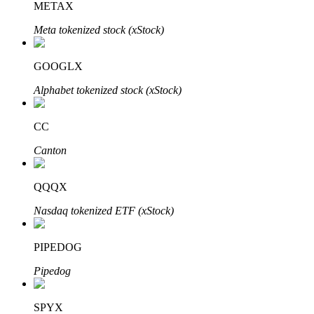
METAX
Meta tokenized stock (xStock)
Otomatik Yatırım
GOOGLX
Uzun vadeli kâr ve esnek çıkarlar elde edin
Alphabet tokenized stock (xStock)
CC
Canton
QQQX
Nasdaq tokenized ETF (xStock)
Stake Etmeyi Öğrenin
PIPEDOG
Pasif gelir kazanma hakkında bilgi edinin
Pipedog
Bitrue
AI
SPYX