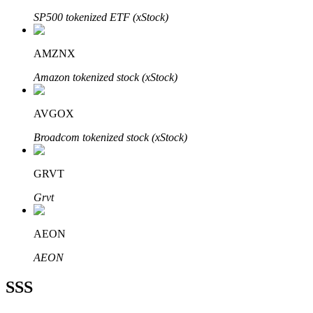
SP500 tokenized ETF (xStock)
AMZNX
Amazon tokenized stock (xStock)
Bitrue Ortakları
AVGOX
Broadcom tokenized stock (xStock)
GRVT
Grvt
Bitrue İş Ortağı
AEON
Kullanıcı başına %65'e kadar komisyon!
AEON
SSS