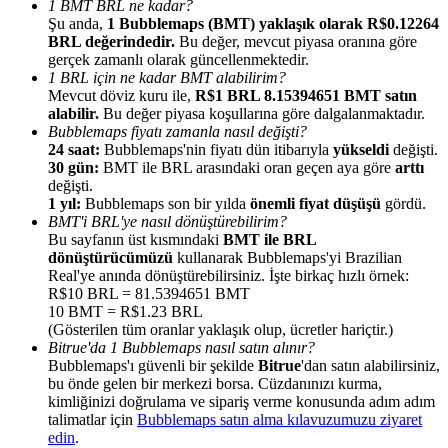
1 BMT BRL ne kadar?
Şu anda,
1 Bubblemaps (BMT) yaklaşık olarak R$0.12264
BRL değerindedir.
Bu değer, mevcut piyasa oranına göre
gerçek zamanlı olarak güncellenmektedir.
1 BRL için ne kadar BMT alabilirim?
Mevcut döviz kuru ile,
R$1 BRL 8.15394651 BMT satın
alabilir.
Bu değer piyasa koşullarına göre dalgalanmaktadır.
Yönlendirme
Bubblemaps fiyatı zamanla nasıl değişti?
Arkadaşını davet et, nakit ödüller kazan
24 saat:
Bubblemaps'nin fiyatı dün itibarıyla
yükseldi
değişti.
30 gün:
BMT ile BRL arasındaki oran geçen aya göre
arttı
BTC Welcome Rewards
değişti.
1 yıl:
Bubblemaps son bir yılda
önemli fiyat düşüşü
gördü.
BMT'i BRL'ye nasıl dönüştürebilirim?
Bu sayfanın üst kısmındaki
BMT ile BRL
dönüştürücümüzü
kullanarak Bubblemaps'yi Brazilian
Real'ye anında dönüştürebilirsiniz. İşte birkaç hızlı örnek:
R$10 BRL = 81.5394651 BMT
10 BMT = R$1.23 BRL
(Gösterilen tüm oranlar yaklaşık olup, ücretler hariçtir.)
Bitrue'da 1 Bubblemaps nasıl satın alınır?
Bubblemaps'ı güvenli bir şekilde
Bitrue
'dan satın alabilirsiniz,
bu önde gelen bir merkezi borsa. Cüzdanınızı kurma,
kimliğinizi doğrulama ve sipariş verme konusunda adım adım
talimatlar için
Bubblemaps satın alma kılavuzumuzu ziyaret
BTC Welcome Rewards
edin
.