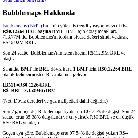
Bubblemaps Hakkında
Bubblemaps (BMT)
bu hafta yükseliş trendi yaşıyor, mevcut fiyat
COIN-M Vadeli İşlemleri
R$0.12264 BRL başına BMT
. BMT için dolaşımdaki arz
713.77M ile, Bubblemaps'ın toplam piyasa değeri şimdi yaklaşık
Kripto Para Vadeli İşlemleri
R$46.92M BRL.
Son 24 saatte, Bubblemaps'nin işlem hacmi R$112.9M BRL'ye
ulaştı.
TradFi
Şu anda,
BMT ile BRL
döviz kuru
1 BMT için R$0.12264 BRL
Hisse senetleri, döviz, değerli metaller ve emtia türevleri
olarak
belirlenmiştir
. Bu, anlamına geliyor:
1
BMT
=
R$
0.12264
BRL
R$
1
BRL
=
8.15394651
BMT
(Not: Döviz ücretleri ve gaz maliyetleri dahil değildir.)
Son 7 gün içinde, Bubblemaps fiyatı arttı 107.75% ile değişti.
Son 24
saatte, oran 85.38% dalgalandı ve en yüksek R$0 BRL ve en düşük
R$0 BRL'ye ulaştı.
Geçen aya göre, Bubblemaps arttı 97.54% ile değişti.yukarı R$--
USDC Vadeli İşlemleri