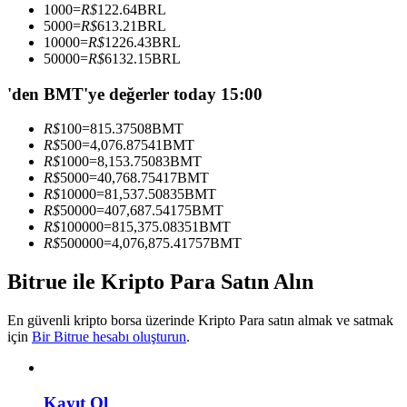
1000
=
R$
122.64
BRL
Kopya Tüccarı Olun
5000
=
R$
613.21
BRL
10000
=
R$
1226.43
BRL
Kâr paylaşımı ve kopya ticaret komisyonlarının tadını çıkarın
50000
=
R$
6132.15
BRL
'den BMT'ye değerler today 15:00
R$
100
=
815.37508
BMT
R$
500
=
4,076.87541
BMT
R$
1000
=
8,153.75083
BMT
R$
5000
=
40,768.75417
BMT
R$
10000
=
81,537.50835
BMT
R$
50000
=
407,687.54175
BMT
R$
100000
=
815,375.08351
BMT
Bilgi
R$
500000
=
4,076,875.41757
BMT
Ticaret bilgileri vb. dahil olmak üzere büyük veri analizi.
Bitrue ile Kripto Para Satın Alın
En güvenli kripto borsa üzerinde Kripto Para satın almak ve satmak
için
Bir Bitrue hesabı oluşturun
.
Kayıt Ol