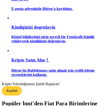
E-posta adresinizle Bitrue'a kaydolun.
Rehber
Vadeli İşlemler Başlangıç Kılavuzu
Kimliginizi dogrulayin
Kişisel bilgilerinizi girip geçerli bir Fotoğraflı Kimlik
yükleyerek kimliğinizi doğrulayın.
Kripto Satın Alın！
Ticaret stratejileri
Bitrue'da Bubblemaps satın almak için çeşitli ödeme
seçeneklerini kullanın.
Nasıl kârlı kalabileceğinizi öğrenin
Kripto Yolculuğunuza Şimdi Başlayın!
Kaydol
Popüler bmt'den Fiat Para Birimlerine