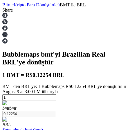
Bitrue
Kripto Para Dönüştürücü
BMT
ile
BRL
Share
Vadeli İşlemler
Bubblemaps
bmt
'yi Brazilian Real
BRL
'ye dönüştür
1 BMT = R$0.12254 BRL
BMT'den BRL'ye: 1 Bubblemaps R$0.12254 BRL'ye dönüştürülür
USDT Vadeli İşlemleri
August 9 at 3:00 PM itibarıyla
Teminat olarak USDT kullanan vadeli işlemler
bmt
bmt
BRL
Satın almak
bmt
(
bmt
)