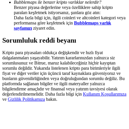
Bubblemaps ile benzer kripto varlıklar nelerdir?
Deposit & Trade BTC to Share 25000 USDT prize pool!
Benzer piyasa değerlerine veya özelliklere sahip kripto
paraları keşfetmek istiyorsanız, şunlara göz atın:
Daha fazla bilgi için, ilgili coinleri ve altcoinleri kategori veya
performansa göre keşfetmek için
Bubblemaps varlık
Deposit CASHCAT & Win
sayfamızı
ziyaret edin.
Share 500000 CASHCAT prize pool
Sorumluluk reddi beyanı
Kripto para piyasaları oldukça değişkendir ve hızlı fiyat
dalgalanmaları yaşayabilir. Yatırım kararlarınızdan yalnızca siz
Exclusive for BitMart Users
sorumlusunuz ve Bitrue, maruz kalabileceğiniz hiçbir kayıptan
sorumlu değildir. Yukarıda listelenen kripto para birimleriyle ilgili
Register & Trade to Win 500,000 USDT
fiyat ve diğer veriler için üçüncü taraf kaynaklara güveniyoruz ve
bunların güvenilirliğinden veya doğruluğundan sorumlu değiliz. Bu
platformda sağlanan bilgiler ve ilgili materyaller yalnızca
bilgilendirme amaçlıdır ve finansal veya yatırım tavsiyesi olarak
değerlendirilmemelidir. Daha fazla bilgi için
Kullanım Koşullarımıza
Precious Metals Trading Carnival
ve
Gizlilik Politikamıza
bakın.
Trade Gold & Silver · 33,333 USDT Bonus