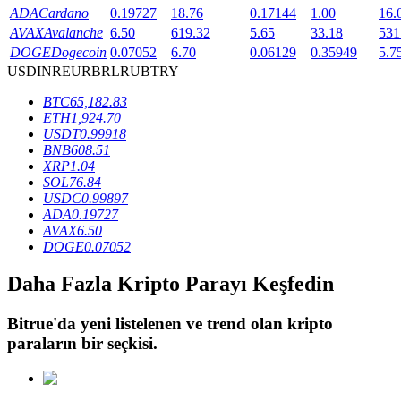
ADA
Cardano
0.19727
18.76
0.17144
1.00
16.
AVAX
Avalanche
6.50
619.32
5.65
33.18
531
DOGE
Dogecoin
0.07052
6.70
0.06129
0.35949
5.7
BTR Kilitleme
USD
INR
EUR
BRL
RUB
TRY
BTR sahiplerine özel yatırımlar
BTC
65,182.83
ETH
1,924.70
USDT
0.99918
BNB
608.51
XRP
1.04
SOL
76.84
USDC
0.99897
ADA
0.19727
AVAX
6.50
DOGE
0.07052
Krediler
Daha Fazla Kripto Parayı Keşfedin
Kripto destekli borçlanma hizmeti
Bitrue
'da yeni listelenen ve trend olan kripto
paraların bir seçkisi.