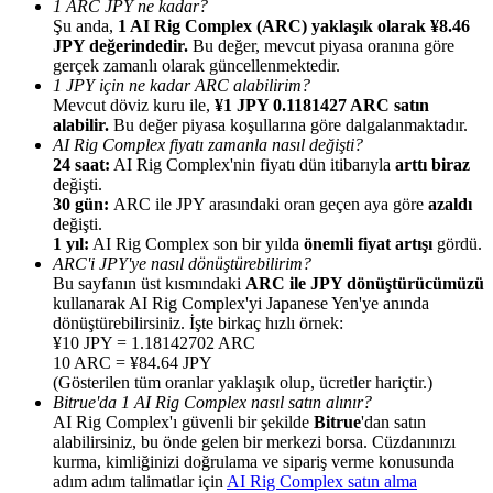
1 ARC JPY ne kadar?
Şu anda,
1 AI Rig Complex (ARC) yaklaşık olarak ¥8.46
JPY değerindedir.
Bu değer, mevcut piyasa oranına göre
gerçek zamanlı olarak güncellenmektedir.
1 JPY için ne kadar ARC alabilirim?
Mevcut döviz kuru ile,
¥1 JPY 0.1181427 ARC satın
alabilir.
Bu değer piyasa koşullarına göre dalgalanmaktadır.
Yönlendirme
AI Rig Complex fiyatı zamanla nasıl değişti?
Arkadaşını davet et, nakit ödüller kazan
24 saat:
AI Rig Complex'nin fiyatı dün itibarıyla
arttı biraz
değişti.
BTC Welcome Rewards
30 gün:
ARC ile JPY arasındaki oran geçen aya göre
azaldı
değişti.
1 yıl:
AI Rig Complex son bir yılda
önemli fiyat artışı
gördü.
ARC'i JPY'ye nasıl dönüştürebilirim?
Bu sayfanın üst kısmındaki
ARC ile JPY dönüştürücümüzü
kullanarak AI Rig Complex'yi Japanese Yen'ye anında
dönüştürebilirsiniz. İşte birkaç hızlı örnek:
¥10 JPY = 1.18142702 ARC
10 ARC = ¥84.64 JPY
(Gösterilen tüm oranlar yaklaşık olup, ücretler hariçtir.)
Bitrue'da 1 AI Rig Complex nasıl satın alınır?
AI Rig Complex'ı güvenli bir şekilde
Bitrue
'dan satın
alabilirsiniz, bu önde gelen bir merkezi borsa. Cüzdanınızı
kurma, kimliğinizi doğrulama ve sipariş verme konusunda
BTC Welcome Rewards
adım adım talimatlar için
AI Rig Complex satın alma