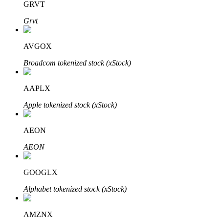
GRVT
Grvt
Otomatik Yatırım
AVGOX
Uzun vadeli kâr ve esnek çıkarlar elde edin
Broadcom tokenized stock (xStock)
AAPLX
Apple tokenized stock (xStock)
AEON
AEON
Stake Etmeyi Öğrenin
GOOGLX
Pasif gelir kazanma hakkında bilgi edinin
Alphabet tokenized stock (xStock)
Bitrue
AI
AMZNX