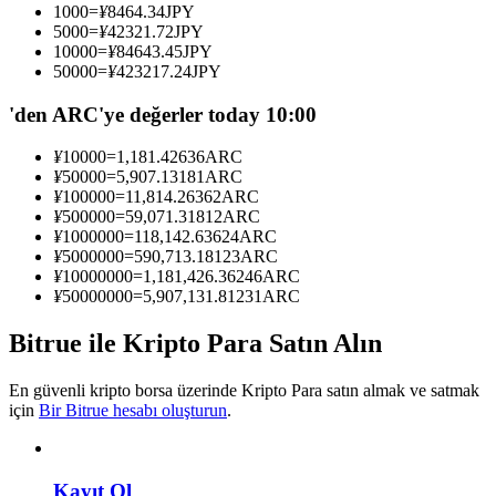
1000
=
¥
8464.34
JPY
Kopya Tüccarı Olun
5000
=
¥
42321.72
JPY
10000
=
¥
84643.45
JPY
Kâr paylaşımı ve kopya ticaret komisyonlarının tadını çıkarın
50000
=
¥
423217.24
JPY
'den ARC'ye değerler today 10:00
¥
10000
=
1,181.42636
ARC
¥
50000
=
5,907.13181
ARC
¥
100000
=
11,814.26362
ARC
¥
500000
=
59,071.31812
ARC
¥
1000000
=
118,142.63624
ARC
¥
5000000
=
590,713.18123
ARC
¥
10000000
=
1,181,426.36246
ARC
Bilgi
¥
50000000
=
5,907,131.81231
ARC
Ticaret bilgileri vb. dahil olmak üzere büyük veri analizi.
Bitrue ile Kripto Para Satın Alın
En güvenli kripto borsa üzerinde Kripto Para satın almak ve satmak
için
Bir Bitrue hesabı oluşturun
.
Kayıt Ol