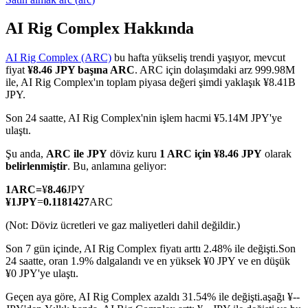
AI Rig Complex Hakkında
AI Rig Complex (ARC)
bu hafta yükseliş trendi yaşıyor, mevcut
COIN-M Vadeli İşlemleri
fiyat
¥8.46 JPY başına ARC
. ARC için dolaşımdaki arz 999.98M
ile, AI Rig Complex'ın toplam piyasa değeri şimdi yaklaşık ¥8.41B
Kripto Para Vadeli İşlemleri
JPY.
Son 24 saatte, AI Rig Complex'nin işlem hacmi ¥5.14M JPY'ye
ulaştı.
TradFi
Şu anda,
ARC ile JPY
döviz kuru
1 ARC için ¥8.46 JPY
olarak
Hisse senetleri, döviz, değerli metaller ve emtia türevleri
belirlenmiştir
. Bu, anlamına geliyor:
1
ARC
=
¥
8.46
JPY
¥
1
JPY
=
0.1181427
ARC
(Not: Döviz ücretleri ve gaz maliyetleri dahil değildir.)
Son 7 gün içinde, AI Rig Complex fiyatı arttı 2.48% ile değişti.
Son
24 saatte, oran 1.9% dalgalandı ve en yüksek ¥0 JPY ve en düşük
¥0 JPY'ye ulaştı.
Geçen aya göre, AI Rig Complex azaldı 31.54% ile değişti.aşağı ¥--
USDC Vadeli İşlemleri