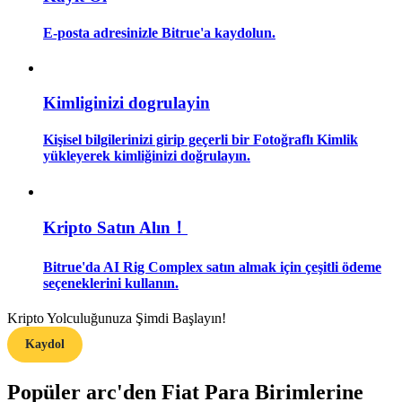
E-posta adresinizle Bitrue'a kaydolun.
Rehber
Vadeli İşlemler Başlangıç Kılavuzu
Kimliginizi dogrulayin
Kişisel bilgilerinizi girip geçerli bir Fotoğraflı Kimlik
yükleyerek kimliğinizi doğrulayın.
Kripto Satın Alın！
Ticaret stratejileri
Bitrue'da AI Rig Complex satın almak için çeşitli ödeme
seçeneklerini kullanın.
Nasıl kârlı kalabileceğinizi öğrenin
Kripto Yolculuğunuza Şimdi Başlayın!
Kaydol
Popüler arc'den Fiat Para Birimlerine