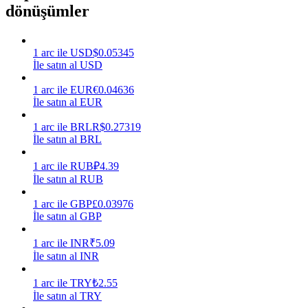
dönüşümler
Kazan
1
arc
ile
USD
$
0.05345
İle satın al USD
1
arc
ile
EUR
€
0.04636
İle satın al EUR
1
arc
ile
BRL
R$
0.27319
İle satın al BRL
1
arc
ile
RUB
₽
4.39
Power Piggy
İle satın al RUB
Günlük rekabetçi ödüller kazanın
1
arc
ile
GBP
£
0.03976
İle satın al GBP
1
arc
ile
INR
₹
5.09
İle satın al INR
1
arc
ile
TRY
₺
2.55
İle satın al TRY