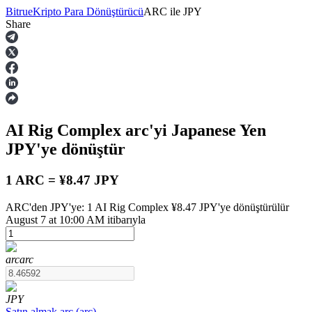
Bitrue
Kripto Para Dönüştürücü
ARC
ile
JPY
Share
Vadeli İşlemler
AI Rig Complex
arc
'yi Japanese Yen
JPY
'ye dönüştür
1 ARC = ¥8.47 JPY
ARC'den JPY'ye: 1 AI Rig Complex ¥8.47 JPY'ye dönüştürülür
USDT Vadeli İşlemleri
August 7 at 10:00 AM itibarıyla
Teminat olarak USDT kullanan vadeli işlemler
arc
arc
JPY
Satın almak
arc
(
arc
)