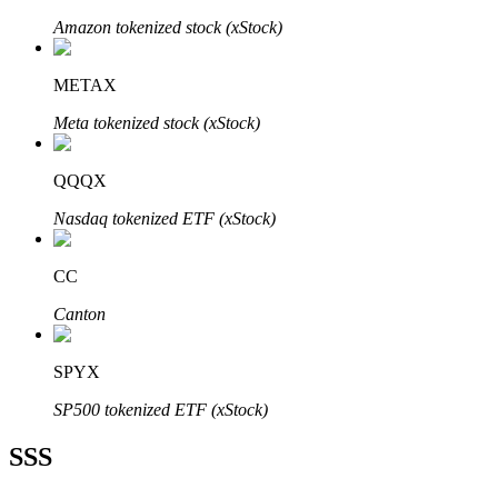
Amazon tokenized stock (xStock)
METAX
Meta tokenized stock (xStock)
Bitrue Ortakları
QQQX
Nasdaq tokenized ETF (xStock)
CC
Canton
Bitrue İş Ortağı
SPYX
Kullanıcı başına %65'e kadar komisyon!
SP500 tokenized ETF (xStock)
SSS