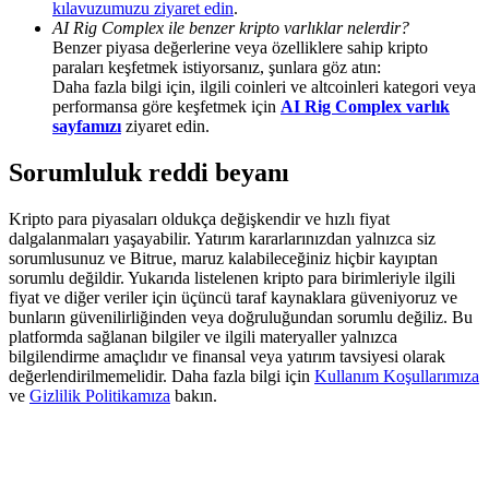
kılavuzumuzu ziyaret edin
.
Deposit & Trade BTC to Share 25000 USDT prize pool!
AI Rig Complex ile benzer kripto varlıklar nelerdir?
Benzer piyasa değerlerine veya özelliklere sahip kripto
paraları keşfetmek istiyorsanız, şunlara göz atın:
Daha fazla bilgi için, ilgili coinleri ve altcoinleri kategori veya
Deposit CASHCAT & Win
performansa göre keşfetmek için
AI Rig Complex varlık
sayfamızı
ziyaret edin.
Share 500000 CASHCAT prize pool
Sorumluluk reddi beyanı
Kripto para piyasaları oldukça değişkendir ve hızlı fiyat
Exclusive for BitMart Users
dalgalanmaları yaşayabilir. Yatırım kararlarınızdan yalnızca siz
sorumlusunuz ve Bitrue, maruz kalabileceğiniz hiçbir kayıptan
Register & Trade to Win 500,000 USDT
sorumlu değildir. Yukarıda listelenen kripto para birimleriyle ilgili
fiyat ve diğer veriler için üçüncü taraf kaynaklara güveniyoruz ve
bunların güvenilirliğinden veya doğruluğundan sorumlu değiliz. Bu
platformda sağlanan bilgiler ve ilgili materyaller yalnızca
bilgilendirme amaçlıdır ve finansal veya yatırım tavsiyesi olarak
Precious Metals Trading Carnival
değerlendirilmemelidir. Daha fazla bilgi için
Kullanım Koşullarımıza
ve
Gizlilik Politikamıza
bakın.
Trade Gold & Silver · 33,333 USDT Bonus