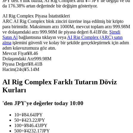
JPY'den.
Yıllık bazda, AI Rig Complex arttı ¥-- JPY ile değişti ve bu
da 176.38% artan değerinde bir değişim gösteriyor.
USDC'yi teminat olarak kullanan vadeli işlemler
AI Rig Complex Piyasa İstatistikleri
ARC AI Rig Complex blok zinciri üzerine inşa edilmiş bir kripto
para birimidir. Maksimum arzı 1000M, mevcut toplam arzı 999.98M
ve dolaşımdaki arzı 999.98M ile piyasa değeri 8.41B'dir.
Şimdi
Satın Al
bağlantısına tıklayın veya
AI Rig Complex (ARC) satın
alma
işlemini güvenli ve kolay bir şekilde gerçekleştirmek için adım
adım kılavuzumuza göz atın.
Mevcut Fiyat
¥
8.46
Dolaşımdaki Arz
999.98M
Piyasa Değeri
¥
8.41B
Kopya Ticaret
Hacim(24s)
¥
5.14M
En iyi traderlarla güçlerinizi birleştirin
AI Rig Complex Farklı Tutarın Döviz
Kurları
'den JPY'ye değerler today 10:00
10
=
¥
84.64
JPY
50
=
¥
423.22
JPY
100
=
¥
846.43
JPY
500
=
¥
4232.17
JPY