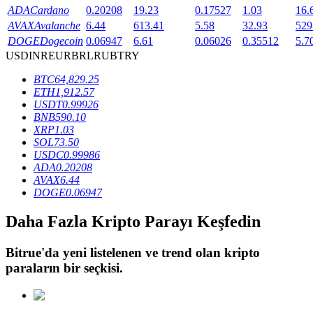
ADA
Cardano
0.20208
19.23
0.17527
1.03
16.
AVAX
Avalanche
6.44
613.41
5.58
32.93
529
DOGE
Dogecoin
0.06947
6.61
0.06026
0.35512
5.7
BTR Kilitleme
USD
INR
EUR
BRL
RUB
TRY
BTR sahiplerine özel yatırımlar
BTC
64,829.25
ETH
1,912.57
USDT
0.99926
BNB
590.10
XRP
1.03
SOL
73.50
USDC
0.99986
ADA
0.20208
AVAX
6.44
DOGE
0.06947
Krediler
Daha Fazla Kripto Parayı Keşfedin
Kripto destekli borçlanma hizmeti
Bitrue
'da yeni listelenen ve trend olan kripto
paraların bir seçkisi.