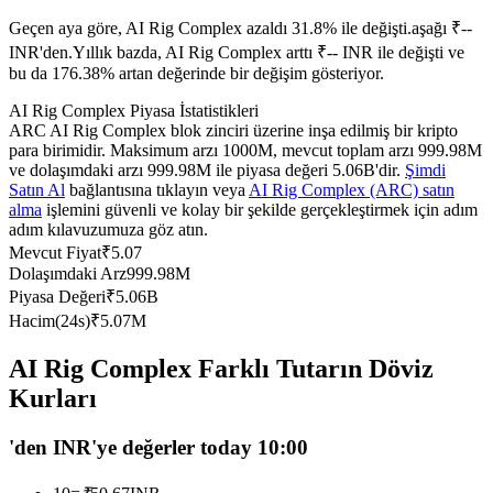
USDC'yi teminat olarak kullanan vadeli işlemler
Geçen aya göre, AI Rig Complex azaldı 31.8% ile değişti.aşağı ₹--
INR'den.
Yıllık bazda, AI Rig Complex arttı ₹-- INR ile değişti ve
bu da 176.38% artan değerinde bir değişim gösteriyor.
AI Rig Complex Piyasa İstatistikleri
ARC AI Rig Complex blok zinciri üzerine inşa edilmiş bir kripto
para birimidir. Maksimum arzı 1000M, mevcut toplam arzı 999.98M
ve dolaşımdaki arzı 999.98M ile piyasa değeri 5.06B'dir.
Şimdi
Satın Al
bağlantısına tıklayın veya
AI Rig Complex (ARC) satın
alma
işlemini güvenli ve kolay bir şekilde gerçekleştirmek için adım
adım kılavuzumuza göz atın.
Kopya Ticaret
Mevcut Fiyat
₹
5.07
Dolaşımdaki Arz
999.98M
En iyi traderlarla güçlerinizi birleştirin
Piyasa Değeri
₹
5.06B
Hacim(24s)
₹
5.07M
AI Rig Complex Farklı Tutarın Döviz
Kurları
'den INR'ye değerler today 10:00