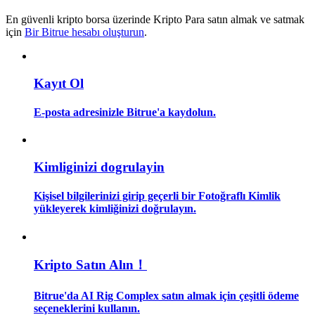
En güvenli kripto borsa üzerinde Kripto Para satın almak ve satmak
Rehber
için
Bir Bitrue hesabı oluşturun
.
Vadeli İşlemler Başlangıç Kılavuzu
Kayıt Ol
E-posta adresinizle Bitrue'a kaydolun.
Kimliginizi dogrulayin
Kişisel bilgilerinizi girip geçerli bir Fotoğraflı Kimlik
Ticaret stratejileri
yükleyerek kimliğinizi doğrulayın.
Nasıl kârlı kalabileceğinizi öğrenin
Kripto Satın Alın！
Bitrue'da AI Rig Complex satın almak için çeşitli ödeme
seçeneklerini kullanın.