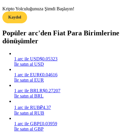
Kripto Yolculuğunuza Şimdi Başlayın!
Kazan
Kaydol
Popüler arc'den Fiat Para Birimlerine
dönüşümler
1
arc
ile
USD
$
0.05323
İle satın al USD
Power Piggy
1
arc
ile
EUR
€
0.04616
İle satın al EUR
Günlük rekabetçi ödüller kazanın
1
arc
ile
BRL
R$
0.27207
İle satın al BRL
1
arc
ile
RUB
₽
4.37
İle satın al RUB
1
arc
ile
GBP
£
0.03959
İle satın al GBP