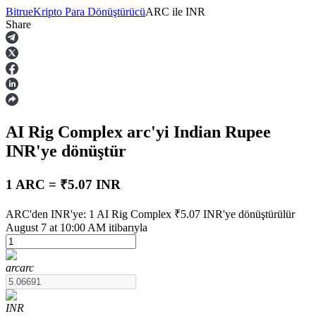
Bitrue
Kripto Para Dönüştürücü
ARC
ile
INR
Share
Vadeli İşlemler
AI Rig Complex
arc
'yi Indian Rupee
INR
'ye dönüştür
1 ARC = ₹5.07 INR
USDT Vadeli İşlemleri
ARC'den INR'ye: 1 AI Rig Complex ₹5.07 INR'ye dönüştürülür
August 7 at 10:00 AM itibarıyla
Teminat olarak USDT kullanan vadeli işlemler
arc
arc
INR