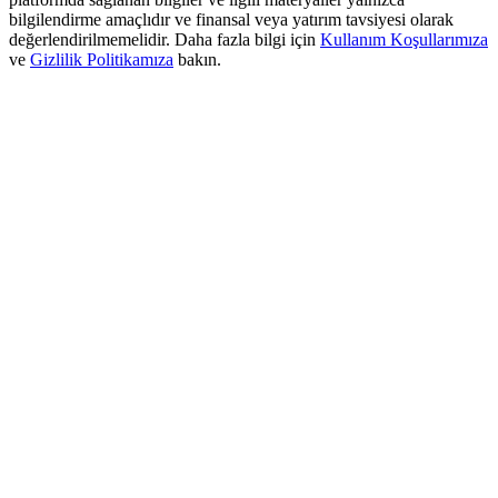
USDT New User Exclusive 10% APR
bilgilendirme amaçlıdır ve finansal veya yatırım tavsiyesi olarak
değerlendirilmemelidir. Daha fazla bilgi için
Kullanım Koşullarımıza
USDT Flexible Staking | Daily Rewards
ve
Gizlilik Politikamıza
bakın.
BTC New User Exclusive: 6.5% APR
BTC Flexible Staking | Daily Rewards
Daha Fazla Etkinlik
Ödüller ve özel hediyeler kazanın
Ödül Merkezi