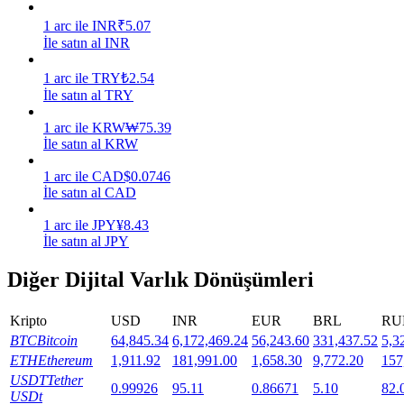
1
arc
ile
INR
₹
5.07
Staking
İle satın al INR
Yüksek getiri ve anında erişim
1
arc
ile
TRY
₺
2.54
İle satın al TRY
1
arc
ile
KRW
₩
75.39
İle satın al KRW
1
arc
ile
CAD
$
0.0746
İle satın al CAD
1
arc
ile
JPY
¥
8.43
İle satın al JPY
Launchpool
Diğer Dijital Varlık Dönüşümleri
Popüler token'lar kazanmak için esnek staking
Kripto
USD
INR
EUR
BRL
RU
BTC
Bitcoin
64,845.34
6,172,469.24
56,243.60
331,437.52
5,3
ETH
Ethereum
1,911.92
181,991.00
1,658.30
9,772.20
157
USDT
Tether
0.99926
95.11
0.86671
5.10
82.
USDt