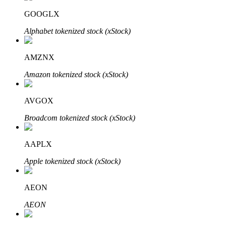
GOOGLX
Alphabet tokenized stock (xStock)
AMZNX
Bitrue Ortakları
Amazon tokenized stock (xStock)
AVGOX
Broadcom tokenized stock (xStock)
AAPLX
Apple tokenized stock (xStock)
Bitrue İş Ortağı
Kullanıcı başına %65'e kadar komisyon!
AEON
AEON