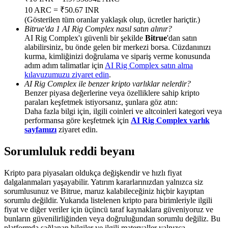
Deposit & Trade BTC to Share 25000 USDT prize pool!
10 ARC = ₹50.67 INR
(Gösterilen tüm oranlar yaklaşık olup, ücretler hariçtir.)
Bitrue'da 1 AI Rig Complex nasıl satın alınır?
AI Rig Complex'ı güvenli bir şekilde
Bitrue
'dan satın
alabilirsiniz, bu önde gelen bir merkezi borsa. Cüzdanınızı
Deposit CASHCAT & Win
kurma, kimliğinizi doğrulama ve sipariş verme konusunda
Share 500000 CASHCAT prize pool
adım adım talimatlar için
AI Rig Complex satın alma
kılavuzumuzu ziyaret edin
.
AI Rig Complex ile benzer kripto varlıklar nelerdir?
Benzer piyasa değerlerine veya özelliklere sahip kripto
paraları keşfetmek istiyorsanız, şunlara göz atın:
Exclusive for BitMart Users
Daha fazla bilgi için, ilgili coinleri ve altcoinleri kategori veya
performansa göre keşfetmek için
AI Rig Complex varlık
Register & Trade to Win 500,000 USDT
sayfamızı
ziyaret edin.
Sorumluluk reddi beyanı
Precious Metals Trading Carnival
Kripto para piyasaları oldukça değişkendir ve hızlı fiyat
dalgalanmaları yaşayabilir. Yatırım kararlarınızdan yalnızca siz
Trade Gold & Silver · 33,333 USDT Bonus
sorumlusunuz ve Bitrue, maruz kalabileceğiniz hiçbir kayıptan
sorumlu değildir. Yukarıda listelenen kripto para birimleriyle ilgili
fiyat ve diğer veriler için üçüncü taraf kaynaklara güveniyoruz ve
bunların güvenilirliğinden veya doğruluğundan sorumlu değiliz. Bu
platformda sağlanan bilgiler ve ilgili materyaller yalnızca