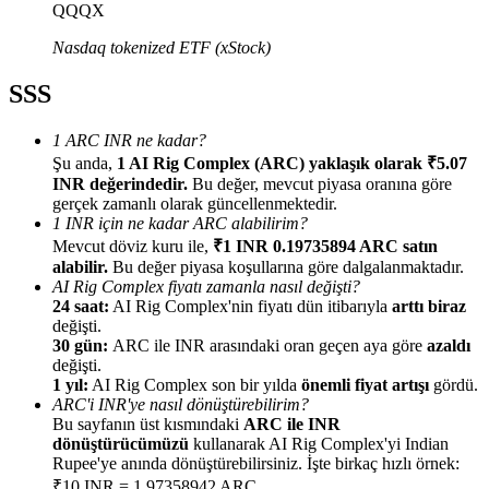
QQQX
Nasdaq tokenized ETF (xStock)
SSS
Yönlendirme
1 ARC INR ne kadar?
Arkadaşını davet et, nakit ödüller kazan
Şu anda,
1 AI Rig Complex (ARC) yaklaşık olarak ₹5.07
INR değerindedir.
Bu değer, mevcut piyasa oranına göre
BTC Welcome Rewards
gerçek zamanlı olarak güncellenmektedir.
1 INR için ne kadar ARC alabilirim?
Mevcut döviz kuru ile,
₹1 INR 0.19735894 ARC satın
alabilir.
Bu değer piyasa koşullarına göre dalgalanmaktadır.
AI Rig Complex fiyatı zamanla nasıl değişti?
24 saat:
AI Rig Complex'nin fiyatı dün itibarıyla
arttı biraz
değişti.
30 gün:
ARC ile INR arasındaki oran geçen aya göre
azaldı
değişti.
1 yıl:
AI Rig Complex son bir yılda
önemli fiyat artışı
gördü.
ARC'i INR'ye nasıl dönüştürebilirim?
Bu sayfanın üst kısmındaki
ARC ile INR
dönüştürücümüzü
kullanarak AI Rig Complex'yi Indian
BTC Welcome Rewards
Rupee'ye anında dönüştürebilirsiniz. İşte birkaç hızlı örnek:
₹10 INR = 1.97358942 ARC