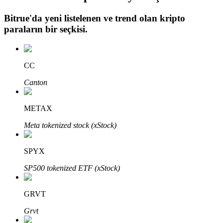
Bitrue
'da yeni listelenen ve trend olan kripto
paraların bir seçkisi.
Otomatik Yatırım
Uzun vadeli kâr ve esnek çıkarlar elde edin
CC
Canton
METAX
Meta tokenized stock (xStock)
SPYX
Stake Etmeyi Öğrenin
SP500 tokenized ETF (xStock)
Pasif gelir kazanma hakkında bilgi edinin
GRVT
Bitrue
AI
Grvt