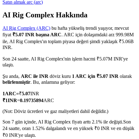
Satın almak
arc
(
arc
)
AI Rig Complex Hakkında
AI Rig Complex (ARC)
bu hafta yükseliş trendi yaşıyor, mevcut
COIN-M Vadeli İşlemleri
fiyat
₹5.07 INR başına ARC
. ARC için dolaşımdaki arz 999.98M
Kripto Para Vadeli İşlemleri
ile, AI Rig Complex'ın toplam piyasa değeri şimdi yaklaşık ₹5.06B
INR.
Son 24 saatte, AI Rig Complex'nin işlem hacmi ₹5.07M INR'ye
TradFi
ulaştı.
Hisse senetleri, döviz, değerli metaller ve emtia türevleri
Şu anda,
ARC ile INR
döviz kuru
1 ARC için ₹5.07 INR
olarak
belirlenmiştir
. Bu, anlamına geliyor:
1
ARC
=
₹
5.07
INR
₹
1
INR
=
0.19735894
ARC
(Not: Döviz ücretleri ve gaz maliyetleri dahil değildir.)
Son 7 gün içinde, AI Rig Complex fiyatı arttı 2.1% ile değişti.
Son
24 saatte, oran 1.52% dalgalandı ve en yüksek ₹0 INR ve en düşük
USDC Vadeli İşlemleri
₹0 INR'ye ulaştı.