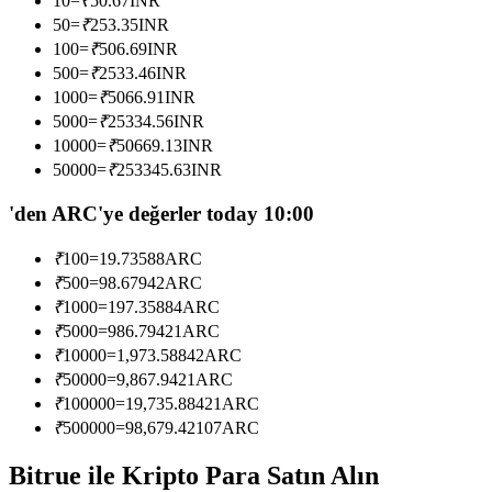
10
=
₹
50.67
INR
Kopya Tüccarı Olun
50
=
₹
253.35
INR
100
=
₹
506.69
INR
Kâr paylaşımı ve kopya ticaret komisyonlarının tadını çıkarın
500
=
₹
2533.46
INR
1000
=
₹
5066.91
INR
5000
=
₹
25334.56
INR
10000
=
₹
50669.13
INR
50000
=
₹
253345.63
INR
'den ARC'ye değerler today 10:00
₹
100
=
19.73588
ARC
Bilgi
₹
500
=
98.67942
ARC
₹
1000
=
197.35884
ARC
Ticaret bilgileri vb. dahil olmak üzere büyük veri analizi.
₹
5000
=
986.79421
ARC
₹
10000
=
1,973.58842
ARC
₹
50000
=
9,867.9421
ARC
₹
100000
=
19,735.88421
ARC
₹
500000
=
98,679.42107
ARC
Bitrue ile Kripto Para Satın Alın