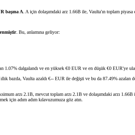
R başına A
. A için dolaşımdaki arz 1.66B ile, Vaulta'ın toplam piya
lenmiştir
. Bu, anlamına geliyor:
ran 1.07% dalgalandı ve en yüksek €0 EUR ve en düşük €0 EUR'ye ulaş
ıllık bazda, Vaulta azaldı €-- EUR ile değişti ve bu da 87.49% azalan d
 Maksimum arzı 2.1B, mevcut toplam arzı 2.1B ve dolaşımdaki arzı 1.66B 
irmek için adım adım kılavuzumuza göz atın.