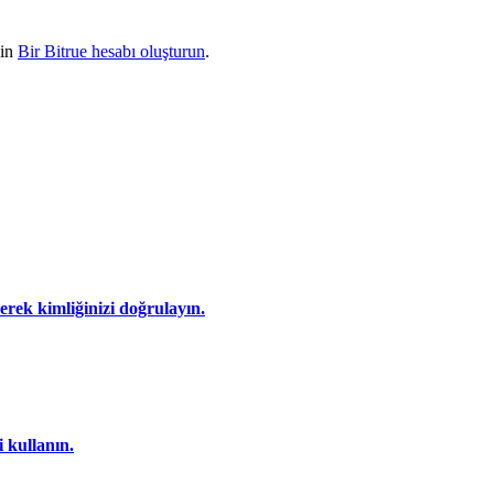
çin
Bir Bitrue hesabı oluşturun
.
eyerek kimliğinizi doğrulayın.
i kullanın.