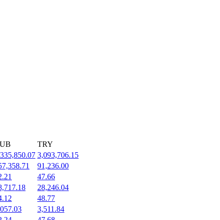
UB
TRY
,335,850.07
3,093,706.15
57,358.71
91,236.00
2.21
47.66
8,717.18
28,246.04
4.12
48.77
,057.03
3,511.84
2.24
47.68