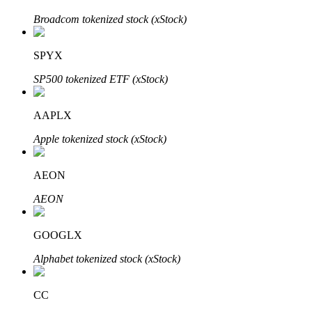
Broadcom tokenized stock (xStock)
BTR Kilitleme
SPYX
BTR sahiplerine özel yatırımlar
SP500 tokenized ETF (xStock)
AAPLX
Apple tokenized stock (xStock)
AEON
AEON
Krediler
Kripto destekli borçlanma hizmeti
GOOGLX
Alphabet tokenized stock (xStock)
CC