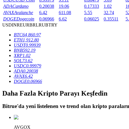
ADA
Cardano
0.20038
19.06
0.17333
1.02
1
Staking
AVAX
Avalanche
6.42
611.08
5.55
32.74
5
DOGE
Dogecoin
0.06966
6.62
0.06025
0.35511
5
Yüksek getiri ve anında erişim
USD
INR
EUR
BRL
RUB
TRY
BTC
64,860.97
ETH
1,912.80
USDT
0.99939
BNB
592.19
XRP
1.02
SOL
73.62
USDC
0.99979
ADA
0.20038
AVAX
6.42
Launchpool
DOGE
0.06966
Popüler token'lar kazanmak için esnek staking
Daha Fazla Kripto Parayı Keşfedin
Bitrue
'da yeni listelenen ve trend olan kripto paraların
AVGOX